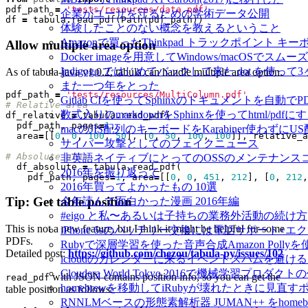
pdf_path
=
'tests/resources/data.pdf'
企業がユーザを守るための学術データ公開
df
=
tabula
.
read_pdf
(
Path
(
pdf_path
))
体験したことのない概念を教えるということ
Amazonで買ったThinkpad トラックポイント 
Allow multiple area option
Docker imageを用意してWindows/macOSで
Indigogo ではじめてバックして来た dot を使っ
As of tabula-java v1.0.2, tabula can handle multiple area option.
また一つ年をとった
pdf_path
=
'tests/resources/MultiColumn.pdf'
Gitlab CIを使ってSphinxのドキュメントを自動
# Relative area  
数式入りのmarkdownをSphinxを使ってhtml/pdfに
df_relative
=
tabula
.
read_pdf
(
pdf_path
,
pages
=
1
,
macのJIS配列のキーボードをKarabiner使わずに
area
=
[[
0
,
0
,
100
,
50
],
[
0
,
50
,
100
,
100
]],
relative_a
サイバー攻撃としてのフェイクニュース
# Absolute area  
非英語ネイティブにとってのOSSのメンテナンス
df_absolute
=
tabula
.
read_pdf
(
2016年を振り返って
pdf_path
,
pages
=
1
,
area
=
[[
0
,
0
,
451
,
212
],
[
0
,
212
,
2016年買ってよかったもの 10選
Tip: Get table position
今年読んで面白かった漫画 2016年編
#eigo と私〜あるいは子持ちの業務外活動の続け方
This is not a new feature, but I think it might be helpful for some
iPhone 6sのバッテリー交換には電話サポート+
PDFs.
Rubyで深層学習を使った音声合成Amazon Pol
Detailed post:
https://github.com/chezou/tabula-py/issues/102
icloudのカレンダーに来るイベントスパムを避け
Cloudera World Tokyo 2016で機械学習プロダク
with JSON contains position info, so you can get the
read_pdf
homebrewを移動してiRubyが壊れたときに見直す
table position as follows:
RNNLMベースの形態素解析器 JUMAN++ をho