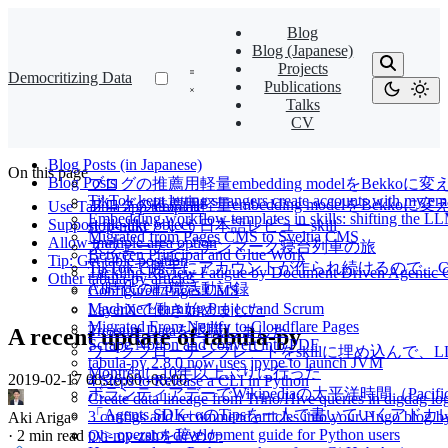
Blog
Blog (Japanese)
Projects
Democritizing Data
Publications
Talks
CV
Blog Posts (in Japanese)
On this page
Blog Posts
ブログの推薦用軽量embedding modelをBekkoに変
TikTok kept letting strangers create accounts with my e
ブログの推薦用軽量embedding modelをBekk
Use Tabula app template
Embedding workflow templates in skills: shifting the LL
Support file-like object
slop-nuki という日本語レビューskill
Migrated from Pages CMS to Sveltia CMS
Allow multiple area option
スウェーデン・デンマーク寝台列車の旅
Between Principal and Glue Work
Tip: Get table position
TikTokで勝手にアカウントが作られ続けるので、Cl
Tackling Review Fatigue by Document Driven Agentic 
Other tabula-py articles
AI時代の転職活動記録
Configured Pages CMS
Machine Learning Project and Scrum
LayerXで働き始めました
Migrated From Netlify to Cloudflare Pages
Treasure Dataを退職しました
A recent update of tabula-py
Scrape Notion and convert into PDF
ワークフローテンプレートをskillに埋め込んで
tabula-py 2.8.0 now uses jpype to launch JVM
Montréalに10年以上ぶりに行った
2019-02-17 08:26:00 -08:00
·
4 Steps to Release a CLI in Python
ボランティアデーでWikipediaの太平洋時間（Pacif
Create data lineage from Trino/Hive queries in digdag l
「Agents SDK+αのTipsを一人で書いていくアドカレ Ad
3 configs add recommend articles into your Hugo blog 
Aki Ariga
py> operator development guide for Python users
·
2 min read
Oh-my-zshを辞めた