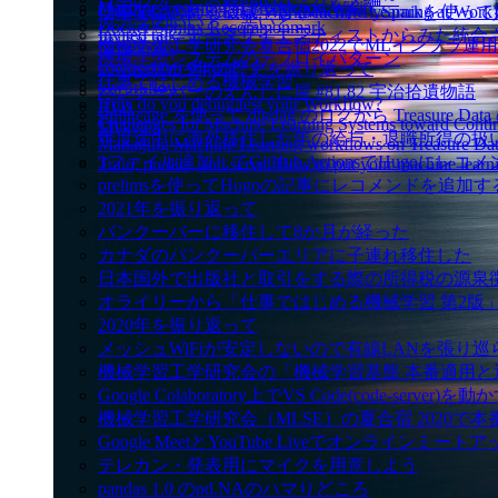
Machine Learning in Production Wiki
Cloudera Data Science WorkbenchとPySp
仕事ではじめる機械学習 (Machine Learning at Work)
カナダのいいとこ悪いとこ
Docker Sphinx Recommonmark
Invited talk: データサイエンティストからみ
機械学習工学研究会夏合宿2022でMLインフラ運
Notebooks
機械学習システムのデプロイパターン
cookiecutter-digdag
kawasaki.rb 9年の歴史を振り返って
仕事ではじめる機械学習
tdworkflow
バンクーバーのえんじに屋 #81,82 宇治拾遺物語
How do you debug/test your Workflow?
RTD
sqllineage を使って digdag のログから Treas
Challenges for Machine Learning Systems toward Cont
Mykytea
年度途中に海外移住した年の給与・退職所得の扱
Managing Machine Learning workflows on Treasure Da
3ファイル追加してGitHub ActionsでHugoに
Train, predict, and serve: How to put your machine learn
prelimsを使ってHugoの記事にレコメンドを追加す
2021年を振り返って
バンクーバーに移住して8か月が経った
カナダのバンクーバーエリアに子連れ移住した
日本国外で出版社と取引をする際の所得税の源泉
オライリーから「仕事ではじめる機械学習 第2版
2020年を振り返って
メッシュWiFiが安定しないので有線LANを張り
機械学習工学研究会の「機械学習基盤 本番適用
Google Colaboratory上でVS Code(code-server)を動
機械学習工学研究会（MLSE）の夏合宿 2020
Google MeetとYouTube Liveでオンラインミ
テレカン・発表用にマイクを用意しよう
pandas 1.0 のpd.NAのハマりどころ