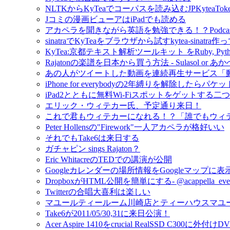
NLTKからKyTeaでコーパスを読み込むJPKyteaTok
Jコミの漫画ビューアはiPadでも読める
アカペラを聞きながら英語を勉強できる！？Podcast- M
sinatraでKyTeaをブラウザから試すkytea-sinatra
KyTea:京都テキスト解析ツールキット をRuby, Py
Rajatonの楽譜を日本から買う方法 - Sulasol or
あの人がツイートした動画を連続再生サービス「
iPhone for everybodyの2年縛りを解除し
iPad2とともに無料Wi-Fiスポットをゲットする二
エリック・ウィテカー氏、予定通り来日！
これで君もウィテカーになれる！？「誰でもウィテカー」
Peter Hollensの"Firework"一人アカペラが格好いい
それでもTake6は来日する
ガチャピン sings Rajaton？
Eric WhitacreのTEDでの講演が公開
Googleカレンダーの場所情報をGoogleマップに
DropboxがHTML公開を簡単にする- @acappell
Twitterの合唱大喜利は楽しい
マユールティールーム川崎店とティーハウスマユ
Take6が2011/05/30,31に来日公演！
Acer Aspire 1410をcrucial RealSSD C300