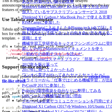
This is my first post on patreon. Apologies for delayed
あなたの知らない煽りの世界
announcement of recent update of tabula-py. I will introduce the key
Windows 64bitでMeCab(とKyTea)を使う方法 2018
features of updates.
加入しているサブスクリプションサービス 2018
Thinkpad X1 CarbonとMacBook Proとで使え
Use Tabula app template
RISECampに参加した
Treasure Dataに入りました&Plazma tech talkで話
Tabula app has
template exporting
feature to reuse same bounding
親も読みたい子供とネットの向き合い方を考える
box for extraction. tabula-py now load and extract with tabula app’s
template.
退職します
機械学習工学研究会キックオフシンポジウムに登
dfs
=
tabula
.
read_pdf_with_template
(
新しいPyPIでMarkdownのドキュメントを使う
'./examples/data.pdf'
,
「初めての自動テスト」を読んだ
'./examples/data.tabula-template.json'
,
pandas_options
=
{
'header'
:
0
})
Google Homeはスマートプラグと「部屋」でグ
2017年を振り返って
Support file-like object
2017年に買ってよかったもの
ワンオペ育児がやってきたヤァ！ヤァ！ヤァ！
Like many python libraries, tabula-py has been able to
extract from
オライリーから「仕事ではじめる機械学習」が出
file-like object
.
PyConJP 2017に参加した
# With file-like object  
Pythonの環境構築を自分なりに整理してみる
pdf
\
_path
=
‘
tests
/
resources
/
data
.
pdf
’
OSSベースの機械学習が強い理由
with
open
(
pdf
\
_path
,
‘
rb
’
)
as
f
:
df
=
tabula
.
read_pdf
(
f
)
グローバル企業でコミュニケーションを円滑にす
Thinkpad X1 Carbon (2017)をWindows 10/Ubu
# With pathlib  
MBPからThinkpad X1 Carbon(2017)に移行した
from
pathlib
import
Path