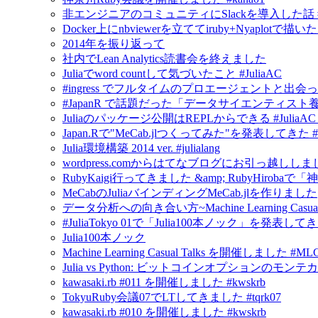
非エンジニアのコミュニティにSlackを導入した話 #in
Docker上にnbviewerを立ててiruby+Nyapl
2014年を振り返って
社内でLean Analytics読書会を終えました
Juliaでword countして気づいたこと #JuliaAC
#ingress でフルタイムのプロエージェントと出会
#JapanR で話題だった「データサイエンティスト養成読
Juliaのパッケージ公開はREPLからできる #JuliaAC #ju
Japan.Rで"MeCab.jlつくってみた"を発表してきた #Jul
Julia環境構築 2014 ver. #julialang
wordpress.comからはてなブログにお引っ越ししま
RubyKaigi行ってきました &amp; RubyHirobaで「神奈
MeCabのJuliaバインディングMeCab.jlを作りました
データ分析への向き合い方~Machine Learning Casua
#JuliaTokyo 01で「Julia100本ノック」を発表し
Julia100本ノック
Machine Learning Casual Talks を開催しました #ML
Julia vs Python: ビットコインオプションの
kawasaki.rb #011 を開催しました #kwskrb
TokyuRuby会議07でLTしてきました #tqrk07
kawasaki.rb #010 を開催しました #kwskrb