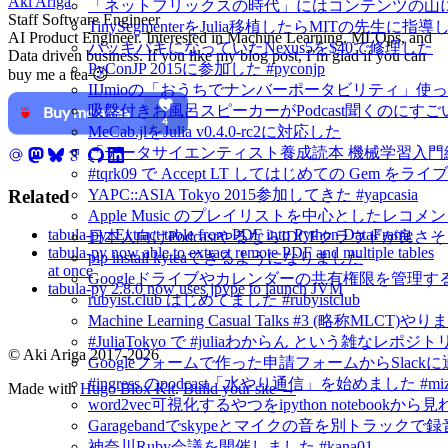
Aki Ariga
「ネットフリックスの時代」にはコンテンツの山
Staff Software Engineer
TinySegmenterをJulia移植したらMITの先生に
AI Product Engineer. Interested in Machine Learning, MLOps, and
バッキバキになっていたNexus5を$40で修理した
Data driven business. If you like my blog post, I’m glad if you can
PyConJP 2015に参加した #pyconjp
buy me a tea 😉
IIJmioの「おうちでナンバーポータビリティ」使
吸盤付きお風呂スピーカーがPodcast聞くのにすご
MeCab.jlをJulia v0.4.0-rc2に対応した
「データサイエンティスト養成読本 機械学習入門
#tqrk09 で Accept LT してはじめての Gem
Related
YAPC::ASIA Tokyo 2015参加してきた #yapcasia
Apple Music のプレイリストを中心としたレコメ
tabula-py: Extract table from PDF into Python DataFrame
日本人向けPodcastやるならIDCFクラウドが良さ
tabula-py now able to extract remote PDF and multiple tables
pip install kyteaできるようになりました
at once
Googleドライブやカレンダーの共有権限を管理するにはG
tabula-py 2.8.0 now uses jpype to launch JVM
rubyist.club はじめてました #rubyistclub
Machine Learning Casual Talks #3 (略称MLCT)
#JuliaTokyo で #juliaわからん という雑なレポジ
© Aki Ariga 2017-2026
Googleフォームで作った申請フォームからSlack
#ingress のpodcast「水やり通信」を始めました #mizu
Made with
Hugo Blox Kit
.
Build your site →
word2vec可視化するやつをipython notebook
Garagebandでskypeとマイクの音を別トラックで
神奈川Ruby会議を開催しました #kana01