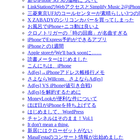
新型iPhone 3G Sの価格について
LinkStationのWebアクセスとSimplify Music 2@iPhon
三菱東京UFJのコールセンターが素晴らしい3つの
X ZABADYのシリコンカバーを買ってしまった
お風呂でiPhone+ニコ動は良いよ
クロノトリガーの「時の回廊」が名曲すぎる
iPhoneでExpress予約ができるアプリ
iPhoneとの1週間
Apple storeがWe'll back soonに……
読書メーターはじめました
こんにちは、iPhone
Ad[es]→iPhoneアドレス帳移行メモ
さよならWillcom、さよならAd[es]
Ad[es] VS iPhone(値引き合戦)
Ad[es]を解約するために
MoneyLookが便利な件について
ほぼ日がiPhoneを持ち上げてる
はじめまして、WordPress
チャンネルはそのまま！Vol.1
It don't mean a thing.
新居にはクローゼットがない
MasaFestaのコンサート情報が出始めました