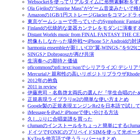
Websocketを使ってリアルタイムに形態素解析をするmo
Ola Gjeiloの"Sunrise Mass"がゲーム音楽みたい
Amazonの1GB/1円ストレージGlacierをコマンドライ
東京ゲームショーで売っていたのSymphonic Fantas
Finlandの伝統的な楽器カンテレをモダンに演奏するIda
Distant Worlds music from FINAL FANTAS
想像もしなかった場外戦〜iPhone 5とAndroidの対決
harmonia ensembleが新しいCD"翼-WINGS-"を9/2
SINGSとDobrogoszが再び共演
生演奏への期待と価値
pficommonのpfi::text::jsonでシリアライズ/ 
Mercurialと親和性の高いリポジトリブラウザRho
2012年の抱負
2011 in review
伊藤恵司・名島啓太両氏の選んだ『学生合唱のた
正規表現ライブラリre2の簡単な使い方まとめ
Google製の正規表現エンジンRe2を日本語で試し
iMessageをiPadとiPhoneで使い分ける方法
久しぶりに合唱楽譜を買った
cJumanのインストールをちょっと簡単にするcJuman-ins
ドイツでFONICのプリペイドSIMを使って光ポ
KyTeaを他言語で使うラッパー+αまとめ