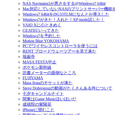
NAS Navigator2が悪さをする@Windows7 64bit
Mac対応していないNASのプリントサーバー機能
Windows7 64bitをDG33TLMになんとか導入した
Windows7がきた！入れた！XP mode試した！
VAIO Xに心ときめく
CEATECいってきた
Windows7を予約した
Motion Blue YOKOHAMA
PCでワイヤレスコントローラを使うには
RENT ブロードウェーツアーを見て来た
瑞巌寺
MASA FESTA中止
ポケモン新幹線
読書メーターの面倒なところ
FUJIYAMA
Masa festaのチケットが来た
Steve Dobrogoszの動画がたくさんある件について
七夕キャンドルナイト
関東はGame Musicほいほいだ
成就院の紫陽花
iPhoneに望むこと