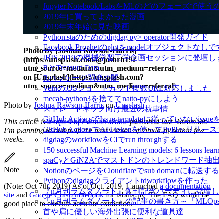
Jupyter Notebook/LabsをMLのどのフェーズで使
2019年に買ってよかった漫画
2019年末年始に見た映画
Pythonistaのためのdigdag py> operator開発ガイド
Facebook Prophetのplotをmodelオブジェクトなし
Photo by [Joshua Rawson-Harris]
IBIS 2019の機械学習工学企画セッションに登壇
(https://unsplash.com/@joshrh19?
RとTreasure Data
utm_source=medium&utm_medium=referral)
on [Unsplash](https://unsplash.com?
Rパッケージ開発の闇
utm_source=medium&utm_medium=referral)
VeinのiOSショートカット複数URL対応しました
mecab-python3を捨ててnatto-pyにしよう
Photo by
Joshua Rawson-Harris
on
Unsplash
ストレートネック向け最近の枕事情
GitHub ActionsでIssue templateに従っていないissue
This article is
a repost of Patreon article
published last December.
GitHub ActionsでAPI tokenを使ってPyPIへリリー
I’m planning to bump up the next version of tabula-py within few
weeks.
digdagのworkflowをCIでrun throughする
150 successful Machine Learning models: 6 lessons l
spaCyとGiNZAでマストドンのトレンドワード抽
Note
NotionのページをCloudflareでsub domainに転送する
Pythonのdigdagクライアントtdworkflowを作った
(Note: Oct 7th, 2019) As of Oct. 2019, I launched
a documentation
『n月刊ラムダノート』創刊記念パーティに登壇
site
and
Google Colab notebook
for tabula-py. The FAQ would be
「n月刊ラムダノート」の記事の書き方～「MLOp
good place to execute accurate extraction.
首や肩に優しい海外出張に便利な道具達