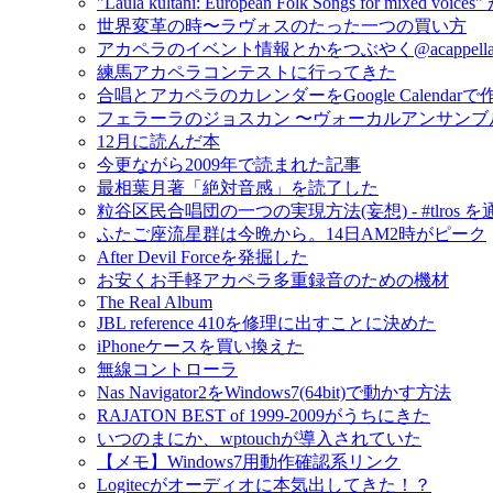
"Laula kultani: European Folk Songs for mixed v
世界変革の時〜ラヴォスのたった一つの買い方
アカペラのイベント情報とかをつぶやく@acappella_
練馬アカペラコンテストに行ってきた
合唱とアカペラのカレンダーをGoogle Calendar
フェラーラのジョスカン 〜ヴォーカルアンサンブ
12月に読んだ本
今更ながら2009年で読まれた記事
最相葉月著「絶対音感」を読了した
粒谷区民合唱団の一つの実現方法(妄想) - #tlros 
ふたご座流星群は今晩から。14日AM2時がピーク
After Devil Forceを発掘した
お安くお手軽アカペラ多重録音のための機材
The Real Album
JBL reference 410を修理に出すことに決めた
iPhoneケースを買い換えた
無線コントローラ
Nas Navigator2をWindows7(64bit)で動かす方法
RAJATON BEST of 1999-2009がうちにきた
いつのまにか、wptouchが導入されていた
【メモ】Windows7用動作確認系リンク
Logitecがオーディオに本気出してきた！？