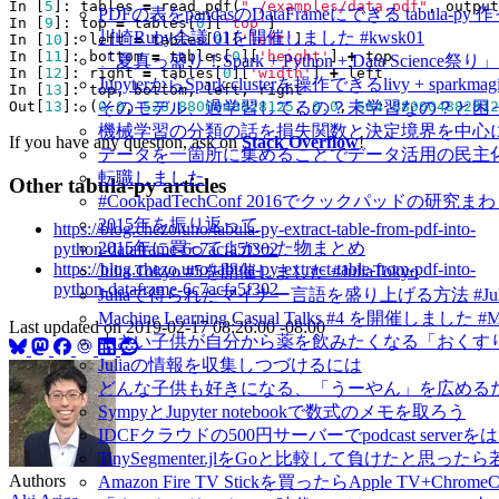
In
[
5
]:
tables
=
read_pdf
(
"./examples/data.pdf"
,
output
PDFの表をpandasのDataFrameにできる tabula-py 
In
[
9
]:
top
=
tables
[
0
][
'top'
]
川崎Ruby会議 01を開催しました #kwsk01
In
[
10
]:
left
=
tables
[
0
][
'left'
]
In
[
11
]:
bottom
=
tables
[
0
][
'height'
]
+
top
「夏真っ盛り！Spark + Python + Data Scien
In
[
12
]:
right
=
tables
[
0
][
'width'
]
+
left
JupyterからSpark clusterを操作できるlivy + spar
In
[
13
]:
top
,
bottom
,
left
,
right
そのモデル、過学習してるの？未学習なの？と困
Out
[
13
]:
(
0.0
,
528.8800048828125
,
0.0
,
564.880004882812
機械学習の分類の話を損失関数と決定境界を中心
If you have any question, ask on
Stack Overflow
!
データを一箇所に集めることでデータ活用の民主
転職しました
Other tabula-py articles
#CookpadTechConf 2016でクックパッドの
2015年を振り返って
https://blog.chezo.uno/tabula-py-extract-table-from-pdf-into-
2015年に買ってよかった物まとめ
python-dataframe-6c7acfa5f302
https://blog.chezo.uno/tabula-py-extract-table-from-pdf-into-
Julia Tokyo #5を開催しました #JuliaTokyo
python-dataframe-6c7acfa5f302
Juliaで得られたマイナー言語を盛り上げる方法 #Jul
Machine Learning Casual Talks #4 を開催しました #
Last updated on
2019-02-17 08:26:00 -08:00
小さい子供が自分から薬を飲みたくなる「おくすり飲めたね
Juliaの情報を収集しつづけるには
どんな子供も好きになる、「うーやん」を広める
SympyとJupyter notebookで数式のメモを取ろう
IDCFクラウドの500円サーバーでpodcast serv
TinySegmenter.jlをGoと比較して負けたと思
Authors
Amazon Fire TV Stickを買ったらApple TV+Chr