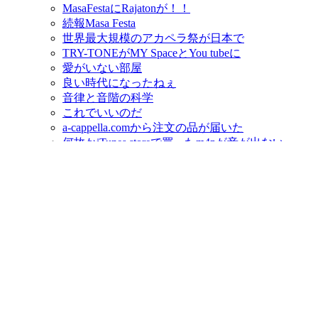
MasaFestaにRajatonが！！
続報Masa Festa
世界最大規模のアカペラ祭が日本で
TRY-TONEがMY SpaceとYou tubeに
愛がいない部屋
良い時代になったねぇ
音律と音階の科学
これでいいのだ
a-cappella.comから注文の品が届いた
何故かiTunes storeで買ったm4pが音が出ない
買ってしまった
SINGS 2008 with Steve Dobrogosz
うつくしい子ども
3年で辞めた若者はどこへ行ったのか？
JPOPサウンドの核心部分が、実は１つのコード
楽譜が欲しい
落語百選 夏
ちいさなちいさな王様
勝間和代のビジネス頭を創る7つのフレームワーク
HD53R Ver.8を購入
パーフェクトブルー読了