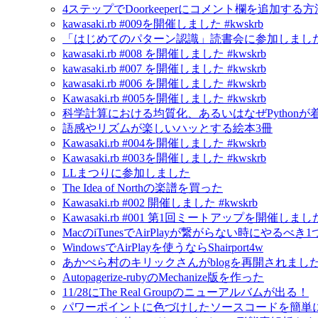
4ステップでDoorkeeperにコメント欄を追加する方
kawasaki.rb #009を開催しました #kwskrb
「はじめてのパターン認識」読書会に参加しました
kawasaki.rb #008 を開催しました #kwskrb
kawasaki.rb #007 を開催しました #kwskrb
kawasaki.rb #006 を開催しました #kwskrb
Kawasaki.rb #005を開催しました #kwskrb
科学計算における均質化、あるいはなぜPython
語感やリズムが楽しいハッとする絵本3冊
Kawasaki.rb #004を開催しました #kwskrb
Kawasaki.rb #003を開催しました #kwskrb
LLまつりに参加しました
The Idea of Northの楽譜を買った
Kawasaki.rb #002 開催しました #kwskrb
Kawasaki.rb #001 第1回ミートアップを開催しました 
MacのiTunesでAirPlayが繋がらない時にやるべき
WindowsでAirPlayを使うならShairport4w
あかぺら村のキリックさんがblogを再開されました！ - A C
Autopagerize-rubyのMechanize版を作った
11/28にThe Real Groupのニューアルバムが出る！
パワーポイントに色づけしたソースコードを簡単