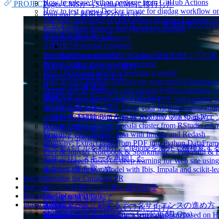
How to release Python package from GitHub Actions
PROJECT
Pages CMSからSveltia CMSに移行した
How to test a new Docker image for digdag workflow o
Principal と器用貧乏のあいだ
The first conference of Operational Machine Learning:
「ちょっとしたことでうまくいく 発達障害の人
Ruby for Data Science and Machine Learning
2025年を振り返って
A recent update of tabula-py
AI時代のPrincipal Engineer
Use Markdown document on brand new PyPI
Principal Engineerが読む「スタッフエンジニアの
Python basics: package management
最近の人類のレビュー疲れ
Why OSS based machine learning is good?
Pages CMSの設定をした
How to run Cloudera Director on your macOS/Windows
久しぶりの夏休み
Simple way to distribute your private Python packages w
機械学習プロジェクトとスクラム
tabula-py now able to extract remote PDF and multiple ta
2024年を振り返って
An easy way to get URL list of your Medium publicatio
sparkavro: Manupilate Apache Avro file with sparklyr
「海外生活経験ゼロからカナダでソフトウェアエ
How to connect secure Impala cluster from RStudio on 
2023年を振り返って
Visualize your massive data with Impala and Redash
携帯からSlackを消した
tabula-py: Extract table from PDF into Python DataFram
楽天モバイルを利用してiPhoneを海外で機種変す
Livy & Jupyter Notebook & Sparkmagic = Powerful & Ea
25年ぶりにスキーを再開した
Text-to-speech based on deep learning for Web site usi
また一つ年を取った
Building predictive Model with Ibis, Impala and scikit-le
Projects
Timeline for Canadian PR
Projects
iOSでの休暇中の仕事の通知管理
Recent & Upcoming Talks
VanGohan PDF
2022年を振り返って
Publications
digdaglog2sql
大規模データに対するデータサイエンスの進め方
Wowchemyをv5.5.0からv5.7.0に上げた
tabula-py
MLOpsの歩き方 (Beginners Guide to MLOps)
A data engineering and data science platform based on 
日本のサービス解約RTA～カナダ編～