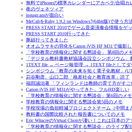
無料でiPhoneの標準カレンダーにアカペラ/合唱
夜のヴェネツィア
instagr.amが面白い
MeCabをRuby 1.9.2 on Windows7(64bit版)で使う方
PRESS START 2010でゲーム音楽演奏会情報を
PRESS START 2010行ってきた
豚組行ってきました
オオムラサキの羽化をCanon iVIS HF M31で撮影
「学校教育の情報化に関する懇談会」 第8回のメ
「デジタル教科書教材協議会設立シンポジウム」
1TEXT file → ページ毎管理 → 1TEXT fileと
シンポジウム「教育の未来を拓く電子化教材」(UT-e
苅谷剛彦、山口二郎「格差社会と教育改革」読了
福田誠治著 「フィンランドは教師の育て方がすご
Canon iVIS HF M31がやってきた。フルHD楽しい
「学校教育の情報化に関する懇談会」第6回のメモ #jo
学校教育の情報化に関する懇談会第5回のメモ
学校現場の負担軽減プロジェクトチーム（中間ま
教科書の国際比較された報告書についてのメモ
Eric WitacreのVirtual Choirが凄い！これ
「学校教育の情報化に関する懇談会」のライブ配