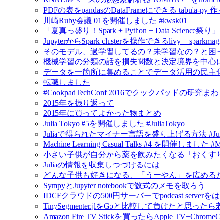
PDFの表をpandasのDataFrameにできる tabula-py 
川崎Ruby会議 01を開催しました #kwsk01
「夏真っ盛り！Spark + Python + Data Scien
JupyterからSpark clusterを操作できるlivy + spar
そのモデル、過学習してるの？未学習なの？と困
機械学習の分類の話を損失関数と決定境界を中心
データを一箇所に集めることでデータ活用の民主
転職しました
#CookpadTechConf 2016でクックパッドの
2015年を振り返って
2015年に買ってよかった物まとめ
Julia Tokyo #5を開催しました #JuliaTokyo
Juliaで得られたマイナー言語を盛り上げる方法 #Jul
Machine Learning Casual Talks #4 を開催しました #
小さい子供が自分から薬を飲みたくなる「おくすり飲めたね
Juliaの情報を収集しつづけるには
どんな子供も好きになる、「うーやん」を広める
SympyとJupyter notebookで数式のメモを取ろう
IDCFクラウドの500円サーバーでpodcast serv
TinySegmenter.jlをGoと比較して負けたと思
Amazon Fire TV Stickを買ったらApple TV+Chr