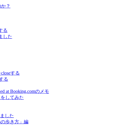
うのか？
でする
しました
をcloseする
スする
earned at Booking.comのメモ
出をしてみた
しました
sの歩き方」編