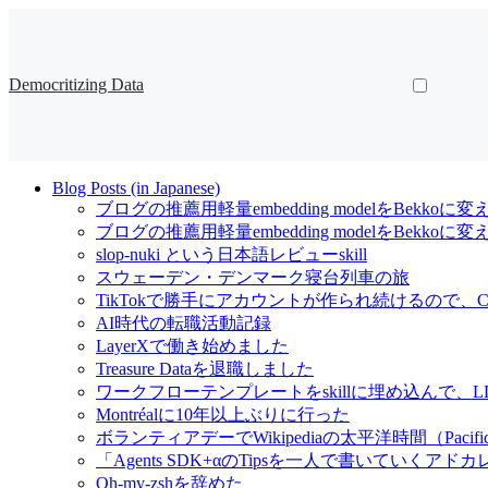
Democritizing Data
Blog Posts (in Japanese)
ブログの推薦用軽量embedding modelをBekkoに変
ブログの推薦用軽量embedding modelをBekk
slop-nuki という日本語レビューskill
スウェーデン・デンマーク寝台列車の旅
TikTokで勝手にアカウントが作られ続けるので、Cl
AI時代の転職活動記録
LayerXで働き始めました
Treasure Dataを退職しました
ワークフローテンプレートをskillに埋め込んで
Montréalに10年以上ぶりに行った
ボランティアデーでWikipediaの太平洋時間（Pacif
「Agents SDK+αのTipsを一人で書いていくアドカレ Ad
Oh-my-zshを辞めた