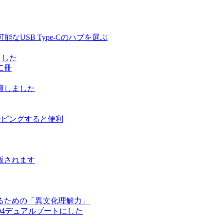
る充電可能なUSB Type-Cのハブを選ぶ
しました
二冊
壇しました
ルーピングすると便利
版されます
るための「異文化理解力」
ntu 17.04デュアルブートにした