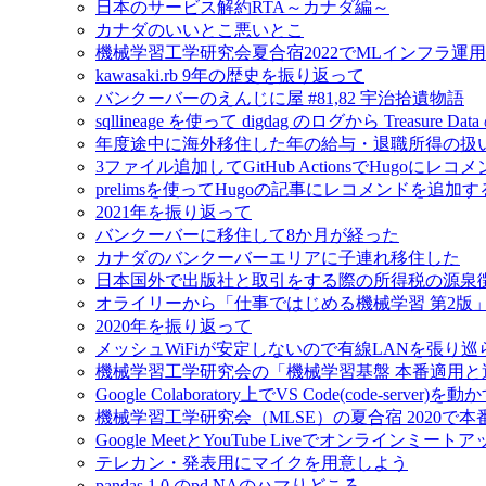
日本のサービス解約RTA～カナダ編～
カナダのいいとこ悪いとこ
機械学習工学研究会夏合宿2022でMLインフラ運
kawasaki.rb 9年の歴史を振り返って
バンクーバーのえんじに屋 #81,82 宇治拾遺物語
sqllineage を使って digdag のログから Treas
年度途中に海外移住した年の給与・退職所得の扱
3ファイル追加してGitHub ActionsでHugoに
prelimsを使ってHugoの記事にレコメンドを追加す
2021年を振り返って
バンクーバーに移住して8か月が経った
カナダのバンクーバーエリアに子連れ移住した
日本国外で出版社と取引をする際の所得税の源泉
オライリーから「仕事ではじめる機械学習 第2版
2020年を振り返って
メッシュWiFiが安定しないので有線LANを張り
機械学習工学研究会の「機械学習基盤 本番適用
Google Colaboratory上でVS Code(code-server)を動
機械学習工学研究会（MLSE）の夏合宿 2020
Google MeetとYouTube Liveでオンラインミ
テレカン・発表用にマイクを用意しよう
pandas 1.0 のpd.NAのハマりどころ