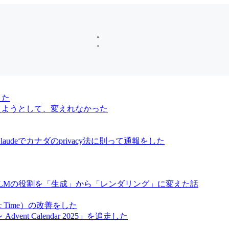
えた
oに変えようとして、変えれなかった
audeでカナダのprivacy法に則って通報をした
、LLMの役割を「生成」から「レンダリング」に変えた話
ic Time）の改善をした
vent Calendar 2025」を追走した