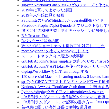
Jupyter Notebook/LabsをMLのどのフェーズで使
2019年に買ってよかった漫画
2019年末年始に見た映画
Pythonistaのためのdigdag py> operator開発ガイド
Facebook Prophetのplotをmodelオブジェクトなし
IBIS 2019の機械学習工学企画セッションに登壇
RとTreasure Data
Rパッケージ開発の闇
VeinのiOSショートカット複数URL対応しました
mecab-python3を捨ててnatto-pyにしよう
ストレートネック向け最近の枕事情
GitHub ActionsでIssue templateに従っていないissue
GitHub ActionsでAPI tokenを使ってPyPIへリリー
digdagのworkflowをCIでrun throughする
150 successful Machine Learning models: 6 lessons l
spaCyとGiNZAでマストドンのトレンドワード抽
NotionのページをCloudflareでsub domainに転送する
Pythonのdigdagクライアントtdworkflowを作った
『n月刊ラムダノート』創刊記念パーティに登壇
「n月刊ラムダノート」の記事の書き方～「MLOp
首や肩に優しい海外出張に便利な道具達