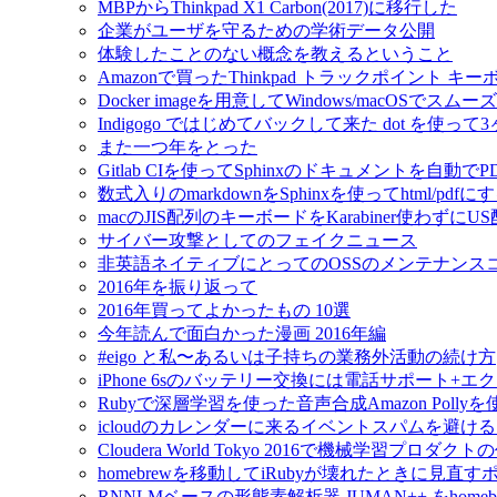
MBPからThinkpad X1 Carbon(2017)に移行した
企業がユーザを守るための学術データ公開
体験したことのない概念を教えるということ
Amazonで買ったThinkpad トラックポイント 
Docker imageを用意してWindows/macOSで
Indigogo ではじめてバックして来た dot を使っ
また一つ年をとった
Gitlab CIを使ってSphinxのドキュメントを自動
数式入りのmarkdownをSphinxを使ってhtml/pdfに
macのJIS配列のキーボードをKarabiner使わずに
サイバー攻撃としてのフェイクニュース
非英語ネイティブにとってのOSSのメンテナンス
2016年を振り返って
2016年買ってよかったもの 10選
今年読んで面白かった漫画 2016年編
#eigo と私〜あるいは子持ちの業務外活動の続け方
iPhone 6sのバッテリー交換には電話サポート+
Rubyで深層学習を使った音声合成Amazon Pol
icloudのカレンダーに来るイベントスパムを避け
Cloudera World Tokyo 2016で機械学習プロダク
homebrewを移動してiRubyが壊れたときに見直す
RNNLMベースの形態素解析器 JUMAN++ をho