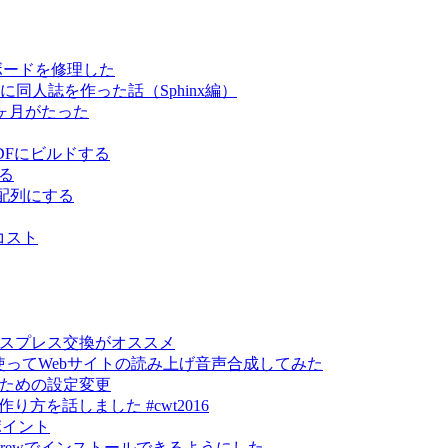
キーボードを修理した
スムーズに同人誌を作った話（Sphinx編）
て3ヶ月がたった
でPDFにビルドする
する
US配列にする
コスト
エクスプレス交換がオススメ
lyを使ってWebサイトの読み上げ音声合成してみた
るための設定変更
トの作り方を話しました #cwt2016
ポイント
mebrewでインストールできるようにした