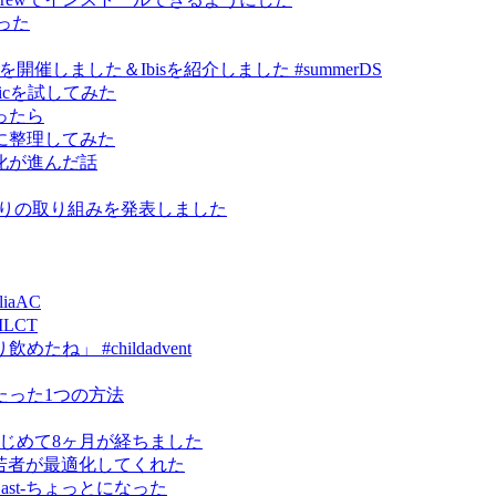
作った
ce祭り」を開催しました＆Ibisを紹介しました #summerDS
kmagicを試してみた
ったら
に整理してみた
化が進んだ話
研究まわりの取り組みを発表しました
iaAC
MLCT
」 #childadvent
たった1つの方法
erをはじめて8ヶ月が経ちました
ったら若者が最適化してくれた
omeCast-ちょっとになった