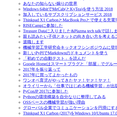
あなたの知らない煽りの世界
Windows 64bitでMeCab(とKyTea)を使う方法 2018
加入しているサブスクリプションサービス 2018
Thinkpad X1 CarbonとMacBook Proとで使え
RISECampに参加した
Treasure Dataに入りました&Plazma tech talkで話
親も読みたい子供とネットの向き合い方を考える
退職します
機械学習工学研究会キックオフシンポジウムに登
新しいPyPIでMarkdownのドキュメントを使う
「初めての自動テスト」を読んだ
Google Homeはスマートプラグと「部屋」でグ
2017年を振り返って
2017年に買ってよかったもの
ワンオペ育児がやってきたヤァ！ヤァ！ヤァ！
オライリーから「仕事ではじめる機械学習」が出
PyConJP 2017に参加した
Pythonの環境構築を自分なりに整理してみる
OSSベースの機械学習が強い理由
グローバル企業でコミュニケーションを円滑にす
Thinkpad X1 Carbon (2017)をWindows 10/Ubu