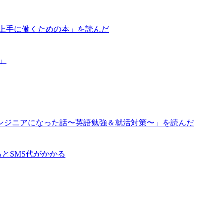
が上手に働くための本」を読んだ
道」
ンジニアになった話〜英語勉強＆就活対策〜」を読んだ
るとSMS代がかかる