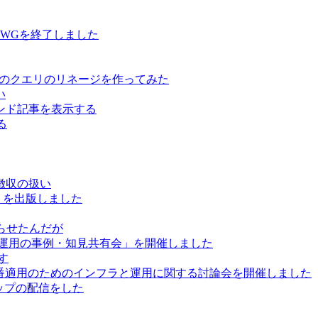
用WGを終了しました
ure Data のクエリのリネージを作ってみた
い
レコメンド記事を表示する
る
徴収の扱い
」を出版しました
巡らせたんだが
と運用の事例・知見共有会」を開催しました
かす
で本番適用のためのインフラと運用に関する討論会を開催しました
ートアップの配信をした