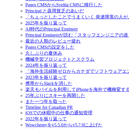
Pages CMSからSveltia CMSに移行した
Principal と器用貧乏のあいだ
「ちょっとしたことでうまくいく 発達障害の人
2025年を振り返って
AI時代のPrincipal Engineer
Principal Engineerが読む「スタッフエンジニアの
最近の人類のレビュー疲れ
Pages CMSの設定をした
久しぶりの夏休み
機械学習プロジェクトとスクラム
2024年を振り返って
「海外生活経験ゼロからカナダでソフトウェアエ
2023年を振り返って
携帯からSlackを消した
楽天モバイルを利用してiPhoneを海外で機種変す
25年ぶりにスキーを再開した
また一つ年を取った
Timeline for Canadian PR
iOSでの休暇中の仕事の通知管理
2022年を振り返って
Wowchemyをv5.5.0からv5.7.0に上げた