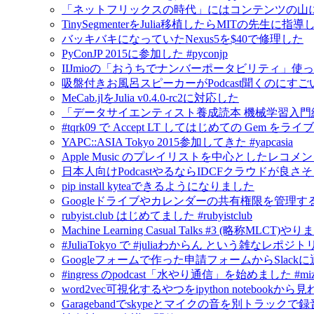
「ネットフリックスの時代」にはコンテンツの山
TinySegmenterをJulia移植したらMITの先生に
バッキバキになっていたNexus5を$40で修理した
PyConJP 2015に参加した #pyconjp
IIJmioの「おうちでナンバーポータビリティ」使
吸盤付きお風呂スピーカーがPodcast聞くのにすご
MeCab.jlをJulia v0.4.0-rc2に対応した
「データサイエンティスト養成読本 機械学習入門
#tqrk09 で Accept LT してはじめての Gem
YAPC::ASIA Tokyo 2015参加してきた #yapcasia
Apple Music のプレイリストを中心としたレコメ
日本人向けPodcastやるならIDCFクラウドが良さ
pip install kyteaできるようになりました
Googleドライブやカレンダーの共有権限を管理するにはG
rubyist.club はじめてました #rubyistclub
Machine Learning Casual Talks #3 (略称MLCT)
#JuliaTokyo で #juliaわからん という雑なレポジ
Googleフォームで作った申請フォームからSlack
#ingress のpodcast「水やり通信」を始めました #mizu
word2vec可視化するやつをipython notebook
Garagebandでskypeとマイクの音を別トラックで