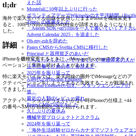
えた話
tl;dr
Montréalに10年以上ぶりに行った
ボランティアデーでWikipediaの太平洋時間（Pacifi
海外で楽天モバイル回線を使用したままiPhoneを機種変更す
Time）の改善をした
ると、100円×N回の国際SMS料金が請求されるようになりま
「Agents SDK+αのTipsを一人で書いていくアドカ
した。
Advent Calendar 2025」を追走した
Oh-my-zshを辞めた
詳細
Pages CMSからSveltia CMSに移行した
Principal と器用貧乏のあいだ
iPhoneを機種変更するときに、iMessage/Facetimeのアクティ
「ちょっとしたことでうまくいく 発達障害の人が
ベーションに失敗し続けることがあります。
上手に働くための本」を読んだ
2025年を振り返って
特に楽天モバイルでは、楽天回線の圏外でiMessageなどのア
AI時代のPrincipal Engineer
クティベーションをしようとすると失敗することが観測され
Principal Engineerが読む「スタッフエンジニアの
てきました。
道」
最近の人類のレビュー疲れ
アクティベーションがうまくいかない時iPhoneの仕様上 +44
Pages CMSの設定をした
の番号へSMSが自動的に送り続けられます。
久しぶりの夏休み
機械学習プロジェクトとスクラム
2024年を振り返って
「海外生活経験ゼロからカナダでソフトウェアエ