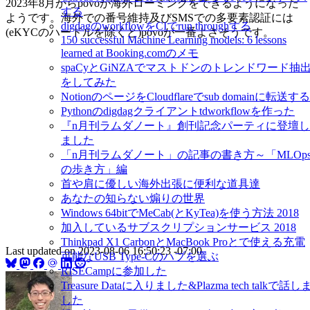
2023年8月からpovoが海外ローミングをできるようになった
する
ようです。海外での番号維持及びSMSでの多要素認証には
digdagのworkflowをCIでrun throughする
(eKYCのハードルを除くと)povoが一番よさそうです。
150 successful Machine Learning models: 6 lessons
learned at Booking.comのメモ
spaCyとGiNZAでマストドンのトレンドワード抽
をしてみた
NotionのページをCloudflareでsub domainに転送する
Pythonのdigdagクライアントtdworkflowを作った
『n月刊ラムダノート』創刊記念パーティに登壇し
ました
「n月刊ラムダノート」の記事の書き方～「MLOp
の歩き方」編
首や肩に優しい海外出張に便利な道具達
あなたの知らない煽りの世界
Windows 64bitでMeCab(とKyTea)を使う方法 2018
加入しているサブスクリプションサービス 2018
Thinkpad X1 CarbonとMacBook Proとで使える充電
Last updated on
2023-08-06 16:50:23 -07:00
可能なUSB Type-Cのハブを選ぶ
RISECampに参加した
Treasure Dataに入りました&Plazma tech talkで話し
した