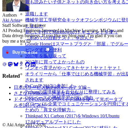
親も読みたい子供とネットの向き合い方を考える
冊
退職します
Authors
機械学習工学研究会キックオフシンポジウムに登
Aki Ariga
Staff Software Engineer
しました
AI Product Engineer. Interested in Machine Learning, MLOps, and
新しいPyPIでMarkdownのドキュメントを使う
Data driven business. If you like my blog post, I’m glad if you can
「初めての自動テスト」を読んだ
buy me a tea 😉
Google Homeはスマートプラグと「部屋」でグル
ピングすると便利
2017年を振り返って
2017年に買ってよかったもの
ワンオペ育児がやってきたヤァ！ヤァ！ヤァ！
オライリーから「仕事ではじめる機械学習」が出
Related
されます
PyConJP 2017に参加した
日本のサービス解約RTA～カナダ編～
Pythonの環境構築を自分なりに整理してみる
さよならWillcom、さよならAd[es]
OSSベースの機械学習が強い理由
ドイツでFONICのプリペイドSIMを使って光ポータブ
グローバル企業でコミュニケーションを円滑にす
ルを試してみた
ための「異文化理解力」
Thinkpad X1 Carbon (2017)をWindows 10/Ubuntu
17.04デュアルブートにした
© Aki Ariga 2017-2026
MBPからThinkpad X1 Carbon(2017)に移行した