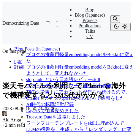
Blog
Blog (Japanese)
Projects
Democritizing Data
Publications
Talks
CV
Blog Posts (in Japanese)
On this page
ブログの推薦用軽量embedding modelをBekkoに変
た
tl;dr
詳細
ブログの推薦用軽量embedding modelをBekkoに変
ようとして、変えれなかった
slop-nuki という日本語レビューskill
楽天モバイルを利用してiPhoneを海外
スウェーデン・デンマーク寝台列車の旅
TikTokで勝手にアカウントが作られ続けるので、
で機種変するとSMS代がかかる
Claudeでカナダのprivacy法に則って通報をした
AI時代の転職活動記録
2023-08-06 16:50:23 -07:00
·
LayerXで働き始めました
Treasure Dataを退職しました
Aki Ariga
ワークフローテンプレートをskillに埋め込んで、
·
2 min read
LLMの役割を「生成」から「レンダリング」に変