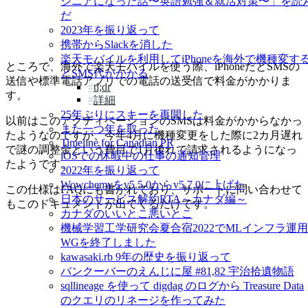
ジニアになった話〜英語勉強＆就活対策〜」を読
だ
2023年を振り返って
携帯からSlackを消した
楽天モバイルを利用してiPhoneを海外で機種変す
ところで、海外で楽天モバイルを使う際、iPhoneだとSMSの
とSMS代がかかる
送信や標準電話アプリでの電話の送受信で料金がかかりま
tl;dr
す。
詳細
25年ぶりにスキーを再開した
以前はこのアクティベーションのSMSは料金がかからなかっ
また一つ年を取った
たようなのですが、今年4月に機種変更をした際に2カ月遅れ
Timeline for Canadian PR
で謎の調整金という費目で1月後れで請求されるようになっ
iOSでの休暇中の仕事の通知管理
たようです。
2022年を振り返って
Wowchemyをv5.5.0からv5.7.0に上げた
この仕様はFAQにも書かれており、サポートに問い合わせて
日本のサービス解約RTA～カナダ編～
もこのドキュメントが出てくるだけです。
カナダのいいとこ悪いとこ
機械学習工学研究会夏合宿2022でMLインフラ運用
WGを終了しました
kawasaki.rb 9年の歴史を振り返って
バンクーバーのえんじに屋 #81,82 宇治拾遺物語
sqllineage を使って digdag のログから Treasure Data
のクエリのリネージを作ってみた