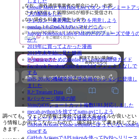
しました
Google MeetとYouTube Liveでオンラインミートア
プの配信をした
テレカン・発表用にマイクを用意しよう
pandas 1.0 のpd.NAのハマりどころ
Jupyter Notebook/LabsをMLのどのフェーズで使う
か？
2019年に買ってよかった漫画
2019年末年始に見た映画
Pythonistaのためのdigdag py> operator開発ガイド
Facebook Prophetのplotをmodelオブジェクトなしで
する
IBIS 2019の機械学習工学企画セッションに登壇し
ました
RとTreasure Data
Rパッケージ開発の闇
VeinのiOSショートカット複数URL対応しました
mecab-python3を捨ててnatto-pyにしよう
調べても、ウェブの情報は海外では楽天モバイルが良いとい
ストレートネック向け最近の枕事情
う情報しか出てこなかったので、備忘録として書き残してお
GitHub ActionsでIssue templateに従っていないissue
きます。
closeする
GitHub ActionsでAPI tokenを使ってPyPIへリリース