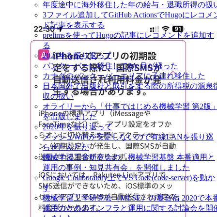
年度途中に海外移住した年の給与・退職所得の扱
3ファイル追加してGitHub ActionsでHugoにレコメ
ド記事を表示する
prelimsを使ってHugoの記事にレコメンドを追加す
る
2021年を振り返って
バンクーバーに移住して8か月が経った
カナダのバンクーバーエリアに子連れ移住した
日本国外で出版社と取引をする際の所得税の源泉
収の扱い
オライリーから「仕事ではじめる機械学習 第2版
を出版しました
2020年を振り返って
メッシュWiFiが安定しないので有線LANを張り巡
らせたんだが
機械学習工学研究会の「機械学習基盤 本番適用と
運用の事例・知見共有会」を開催しました
Google Colaboratory上でVS Code(code-server)を動か
す
機械学習工学研究会（MLSE）の夏合宿 2020で本
適用のためのインフラと運用に関する討論会を開