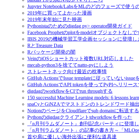
Jupyter Notebook/LabsをMLのどのフェーズで使
2019年に買ってよかった漫画
2019年末年始に見た映画
Pythonistaのためのdigdag py> operator開発ガイド
Facebook Prophetのplotをmodelオブジェクトなし
IBIS 2019の機械学習工学企画セッションに登壇
RとTreasure Data
Rパッケージ開発の闇
VeinのiOSショートカット複数URL対応しました
mecab-python3を捨ててnatto-pyにしよう
ストレートネック向け最近の枕事情
GitHub ActionsでIssue templateに従っていないissue
GitHub ActionsでAPI tokenを使ってPyPIへリリー
digdagのworkflowをCIでrun throughする
150 successful Machine Learning models: 6 lessons l
spaCyとGiNZAでマストドンのトレンドワード抽
NotionのページをCloudflareでsub domainに転送する
Pythonのdigdagクライアントtdworkflowを作った
『n月刊ラムダノート』創刊記念パーティに登壇
「n月刊ラムダノート」の記事の書き方～「MLOp
首や肩に優しい海外出張に便利な道具達