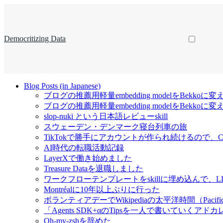
Democritizing Data
Blog Posts (in Japanese)
ブログの推薦用軽量embedding modelをBekkoに変
ブログの推薦用軽量embedding modelをBekk
slop-nuki という日本語レビューskill
スウェーデン・デンマーク寝台列車の旅
TikTokで勝手にアカウントが作られ続けるので、Cl
AI時代の転職活動記録
LayerXで働き始めました
Treasure Dataを退職しました
ワークフローテンプレートをskillに埋め込んで
Montréalに10年以上ぶりに行った
ボランティアデーでWikipediaの太平洋時間（Pacif
「Agents SDK+αのTipsを一人で書いていくアドカレ Ad
Oh-my-zshを辞めた