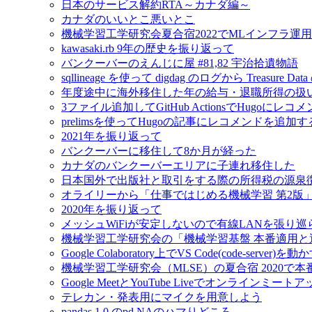
日本のサービス解約RTA～カナダ編～
カナダのいいとこ悪いとこ
機械学習工学研究会夏合宿2022でMLインフラ運
kawasaki.rb 9年の歴史を振り返って
バンクーバーのえんじに屋 #81,82 宇治拾遺物語
sqllineage を使って digdag のログから Treas
年度途中に海外移住した年の給与・退職所得の扱
3ファイル追加してGitHub ActionsでHugoに
prelimsを使ってHugoの記事にレコメンドを追加す
2021年を振り返って
バンクーバーに移住して8か月が経った
カナダのバンクーバーエリアに子連れ移住した
日本国外で出版社と取引をする際の所得税の源泉
オライリーから「仕事ではじめる機械学習 第2版
2020年を振り返って
メッシュWiFiが安定しないので有線LANを張り
機械学習工学研究会の「機械学習基盤 本番適用
Google Colaboratory上でVS Code(code-server)を動
機械学習工学研究会（MLSE）の夏合宿 2020
Google MeetとYouTube Liveでオンラインミ
テレカン・発表用にマイクを用意しよう
pandas 1.0 のpd.NAのハマりどころ