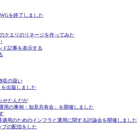
用WGを終了しました
ure Data のクエリのリネージを作ってみた
い
レコメンド記事を表示する
る
徴収の扱い
」を出版しました
巡らせたんだが
と運用の事例・知見共有会」を開催しました
かす
で本番適用のためのインフラと運用に関する討論会を開催しました
ートアップの配信をした