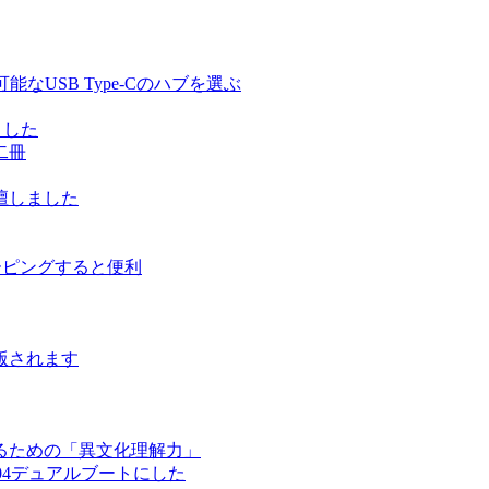
る充電可能なUSB Type-Cのハブを選ぶ
しました
二冊
壇しました
ルーピングすると便利
版されます
るための「異文化理解力」
ntu 17.04デュアルブートにした