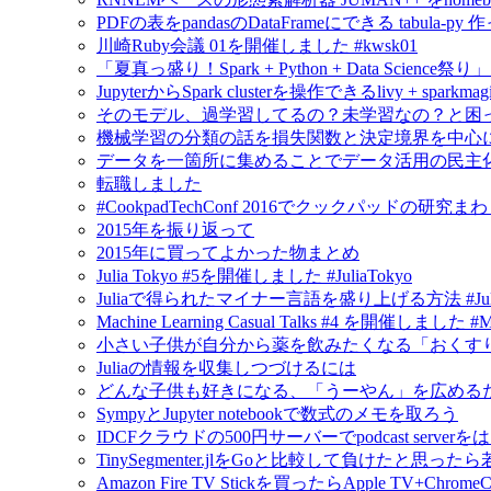
PDFの表をpandasのDataFrameにできる tabula-py 
川崎Ruby会議 01を開催しました #kwsk01
「夏真っ盛り！Spark + Python + Data Scien
JupyterからSpark clusterを操作できるlivy + spar
そのモデル、過学習してるの？未学習なの？と困
機械学習の分類の話を損失関数と決定境界を中心
データを一箇所に集めることでデータ活用の民主
転職しました
#CookpadTechConf 2016でクックパッドの
2015年を振り返って
2015年に買ってよかった物まとめ
Julia Tokyo #5を開催しました #JuliaTokyo
Juliaで得られたマイナー言語を盛り上げる方法 #Jul
Machine Learning Casual Talks #4 を開催しました #
小さい子供が自分から薬を飲みたくなる「おくすり飲めたね
Juliaの情報を収集しつづけるには
どんな子供も好きになる、「うーやん」を広める
SympyとJupyter notebookで数式のメモを取ろう
IDCFクラウドの500円サーバーでpodcast serv
TinySegmenter.jlをGoと比較して負けたと思
Amazon Fire TV Stickを買ったらApple TV+Chr