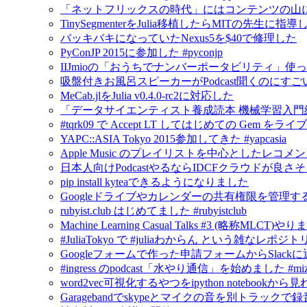
「ネットフリックスの時代」にはコンテンツの山
TinySegmenterをJulia移植したらMITの先生に
バッキバキになっていたNexus5を$40で修理した
PyConJP 2015に参加した #pyconjp
IIJmioの「おうちでナンバーポータビリティ」使
吸盤付きお風呂スピーカーがPodcast聞くのにすご
MeCab.jlをJulia v0.4.0-rc2に対応した
「データサイエンティスト養成読本 機械学習入門
#tqrk09 で Accept LT してはじめての Gem
YAPC::ASIA Tokyo 2015参加してきた #yapcasia
Apple Music のプレイリストを中心としたレコメ
日本人向けPodcastやるならIDCFクラウドが良さ
pip install kyteaできるようになりました
Googleドライブやカレンダーの共有権限を管理するにはG
rubyist.club はじめてました #rubyistclub
Machine Learning Casual Talks #3 (略称MLCT)
#JuliaTokyo で #juliaわからん という雑なレポジ
Googleフォームで作った申請フォームからSlack
#ingress のpodcast「水やり通信」を始めました #mizu
word2vec可視化するやつをipython notebook
Garagebandでskypeとマイクの音を別トラックで