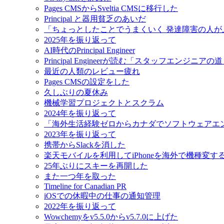
Pages CMSからSveltia CMSに移行した
Principal と器用貧乏のあいだ
「ちょっとしたことでうまくいく 発達障害の人
2025年を振り返って
AI時代のPrincipal Engineer
Principal Engineerが読む「スタッフエンジニアの
最近の人類のレビュー疲れ
Pages CMSの設定をした
久しぶりの夏休み
機械学習プロジェクトとスクラム
2024年を振り返って
「海外生活経験ゼロからカナダでソフトウェアエ
2023年を振り返って
携帯からSlackを消した
楽天モバイルを利用してiPhoneを海外で機種変す
25年ぶりにスキーを再開した
また一つ年を取った
Timeline for Canadian PR
iOSでの休暇中の仕事の通知管理
2022年を振り返って
Wowchemyをv5.5.0からv5.7.0に上げた