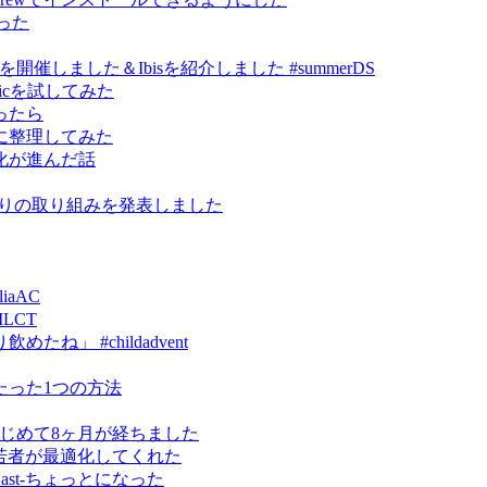
作った
ce祭り」を開催しました＆Ibisを紹介しました #summerDS
kmagicを試してみた
ったら
に整理してみた
化が進んだ話
研究まわりの取り組みを発表しました
iaAC
MLCT
」 #childadvent
たった1つの方法
erをはじめて8ヶ月が経ちました
ったら若者が最適化してくれた
omeCast-ちょっとになった