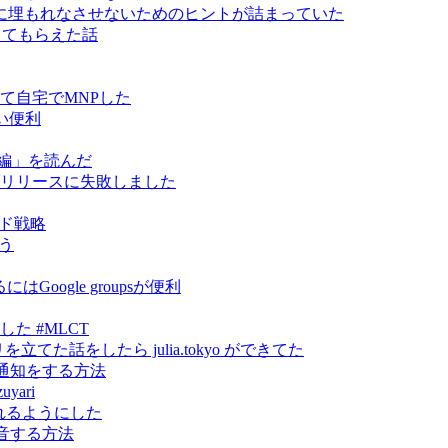
に埋もれなさせないためのヒントが詰まっていた
指導してもらえた話
って自宅でMNPした
い便利
編」を読んだ
 をライブリリースに失敗しました
ンド戦略
そう
oogle groupsが便利
やりました #MLCT
トリを立てた話をしたら julia.tokyo ができてた
に通知をする方法
yari
から見れるようにした
録音する方法