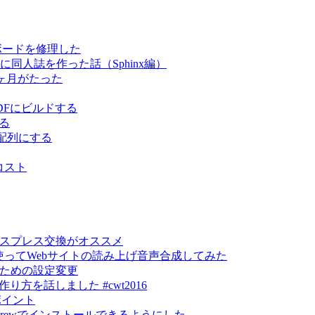
キーボードを修理した
スムーズに同人誌を作った話（Sphinx編）
て3ヶ月がたった
でPDFにビルドする
する
US配列にする
コスト
エクスプレス交換がオススメ
lyを使ってWebサイトの読み上げ音声合成してみた
るための設定変更
トの作り方を話しました #cwt2016
ポイント
mebrewでインストールできるようにした