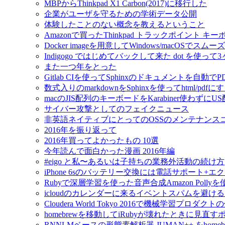
MBPからThinkpad X1 Carbon(2017)に移行した
企業がユーザを守るための学術データ公開
体験したことのない概念を教えるということ
Amazonで買ったThinkpad トラックポイント 
Docker imageを用意してWindows/macOSで
Indigogo ではじめてバックして来た dot を使っ
また一つ年をとった
Gitlab CIを使ってSphinxのドキュメントを自動
数式入りのmarkdownをSphinxを使ってhtml/pdfに
macのJIS配列のキーボードをKarabiner使わずに
サイバー攻撃としてのフェイクニュース
非英語ネイティブにとってのOSSのメンテナンス
2016年を振り返って
2016年買ってよかったもの 10選
今年読んで面白かった漫画 2016年編
#eigo と私〜あるいは子持ちの業務外活動の続け方
iPhone 6sのバッテリー交換には電話サポート+
Rubyで深層学習を使った音声合成Amazon Pol
icloudのカレンダーに来るイベントスパムを避け
Cloudera World Tokyo 2016で機械学習プロダク
homebrewを移動してiRubyが壊れたときに見直す
RNNLMベースの形態素解析器 JUMAN++ をho