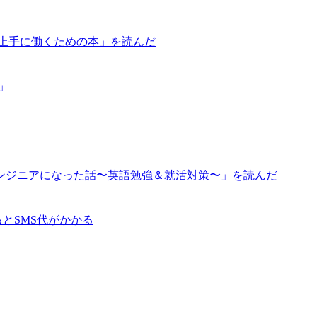
が上手に働くための本」を読んだ
道」
ンジニアになった話〜英語勉強＆就活対策〜」を読んだ
るとSMS代がかかる