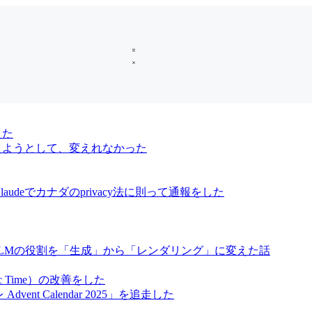
えた
oに変えようとして、変えれなかった
audeでカナダのprivacy法に則って通報をした
、LLMの役割を「生成」から「レンダリング」に変えた話
ic Time）の改善をした
vent Calendar 2025」を追走した