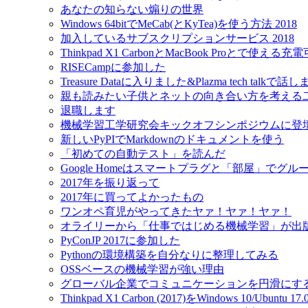
あなたの知らない煽りの世界
Windows 64bitでMeCab(とKyTea)を使う方法 2018
加入しているサブスクリプションサービス 2018
Thinkpad X1 CarbonとMacBook Proとで使え
RISECampに参加した
Treasure Dataに入りました&Plazma tech talkで話
親も読みたい子供とネットの向き合い方を考える
退職します
機械学習工学研究会キックオフシンポジウムに登
新しいPyPIでMarkdownのドキュメントを使う
「初めての自動テスト」を読んだ
Google Homeはスマートプラグと「部屋」でグ
2017年を振り返って
2017年に買ってよかったもの
ワンオペ育児がやってきたヤァ！ヤァ！ヤァ！
オライリーから「仕事ではじめる機械学習」が出
PyConJP 2017に参加した
Pythonの環境構築を自分なりに整理してみる
OSSベースの機械学習が強い理由
グローバル企業でコミュニケーションを円滑にす
Thinkpad X1 Carbon (2017)をWindows 10/Ubu