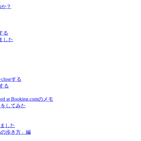
うのか？
でする
しました
をcloseする
スする
earned at Booking.comのメモ
出をしてみた
しました
sの歩き方」編