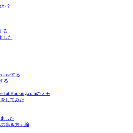
うのか？
でする
しました
をcloseする
スする
earned at Booking.comのメモ
出をしてみた
しました
sの歩き方」編