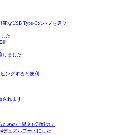
る充電可能なUSB Type-Cのハブを選ぶ
しました
二冊
壇しました
ルーピングすると便利
版されます
るための「異文化理解力」
ntu 17.04デュアルブートにした