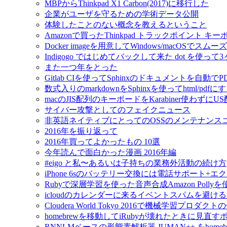
MBPからThinkpad X1 Carbon(2017)に移行した
企業がユーザを守るための学術データ公開
体験したことのない概念を教えるということ
Amazonで買ったThinkpad トラックポイント 
Docker imageを用意してWindows/macOSで
Indigogo ではじめてバックして来た dot を使っ
また一つ年をとった
Gitlab CIを使ってSphinxのドキュメントを自動
数式入りのmarkdownをSphinxを使ってhtml/pdfに
macのJIS配列のキーボードをKarabiner使わずに
サイバー攻撃としてのフェイクニュース
非英語ネイティブにとってのOSSのメンテナンス
2016年を振り返って
2016年買ってよかったもの 10選
今年読んで面白かった漫画 2016年編
#eigo と私〜あるいは子持ちの業務外活動の続け方
iPhone 6sのバッテリー交換には電話サポート+
Rubyで深層学習を使った音声合成Amazon Pol
icloudのカレンダーに来るイベントスパムを避け
Cloudera World Tokyo 2016で機械学習プロダク
homebrewを移動してiRubyが壊れたときに見直す
RNNLMベースの形態素解析器 JUMAN++ をho