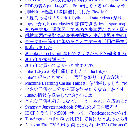
PDFの表をpandasのDataFrameにできる tabula-py 
川崎Ruby会議 01を開催しました #kwsk01
「夏真っ盛り！Spark + Python + Data Scien
JupyterからSpark clusterを操作できるlivy + spar
そのモデル、過学習してるの？未学習なの？と困
機械学習の分類の話を損失関数と決定境界を中心
データを一箇所に集めることでデータ活用の民主
転職しました
#CookpadTechConf 2016でクックパッドの
2015年を振り返って
2015年に買ってよかった物まとめ
Julia Tokyo #5を開催しました #JuliaTokyo
Juliaで得られたマイナー言語を盛り上げる方法 #Jul
Machine Learning Casual Talks #4 を開催しました #
小さい子供が自分から薬を飲みたくなる「おくすり飲めたね
Juliaの情報を収集しつづけるには
どんな子供も好きになる、「うーやん」を広める
SympyとJupyter notebookで数式のメモを取ろう
IDCFクラウドの500円サーバーでpodcast serv
TinySegmenter.jlをGoと比較して負けたと思
Amazon Fire TV Stickを買ったらApple TV+Chr