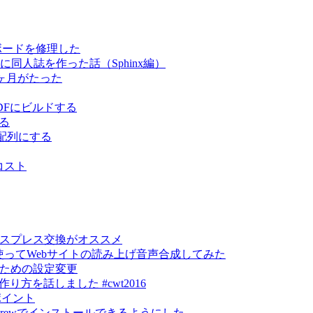
キーボードを修理した
スムーズに同人誌を作った話（Sphinx編）
て3ヶ月がたった
でPDFにビルドする
する
US配列にする
コスト
エクスプレス交換がオススメ
lyを使ってWebサイトの読み上げ音声合成してみた
るための設定変更
トの作り方を話しました #cwt2016
ポイント
mebrewでインストールできるようにした