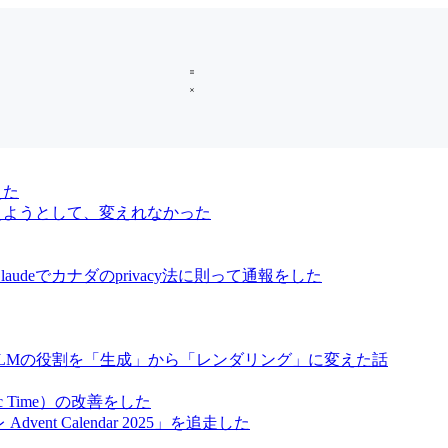
えた
oに変えようとして、変えれなかった
audeでカナダのprivacy法に則って通報をした
、LLMの役割を「生成」から「レンダリング」に変えた話
ic Time）の改善をした
vent Calendar 2025」を追走した