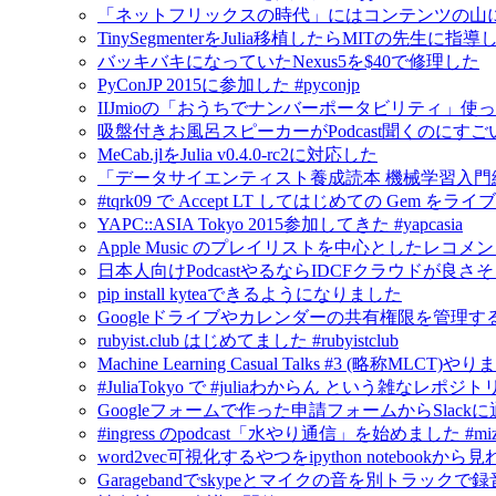
「ネットフリックスの時代」にはコンテンツの山
TinySegmenterをJulia移植したらMITの先生に
バッキバキになっていたNexus5を$40で修理した
PyConJP 2015に参加した #pyconjp
IIJmioの「おうちでナンバーポータビリティ」使
吸盤付きお風呂スピーカーがPodcast聞くのにすご
MeCab.jlをJulia v0.4.0-rc2に対応した
「データサイエンティスト養成読本 機械学習入門
#tqrk09 で Accept LT してはじめての Gem
YAPC::ASIA Tokyo 2015参加してきた #yapcasia
Apple Music のプレイリストを中心としたレコメ
日本人向けPodcastやるならIDCFクラウドが良さ
pip install kyteaできるようになりました
Googleドライブやカレンダーの共有権限を管理するにはG
rubyist.club はじめてました #rubyistclub
Machine Learning Casual Talks #3 (略称MLCT)
#JuliaTokyo で #juliaわからん という雑なレポジ
Googleフォームで作った申請フォームからSlack
#ingress のpodcast「水やり通信」を始めました #mizu
word2vec可視化するやつをipython notebook
Garagebandでskypeとマイクの音を別トラックで