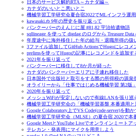
日本のサービス解約RTA～カナダ編～
カナダのいいとこ悪いとこ
機械学習工学研究会夏合宿2022でMLインフラ運
kawasaki.rb 9年の歴史を振り返って
バンクーバーのえんじに屋 #81,82 宇治拾遺物語
sqllineage を使って digdag のログから Treas
年度途中に海外移住した年の給与・退職所得の扱
3ファイル追加してGitHub ActionsでHugoに
prelimsを使ってHugoの記事にレコメンドを追加す
2021年を振り返って
バンクーバーに移住して8か月が経った
カナダのバンクーバーエリアに子連れ移住した
日本国外で出版社と取引をする際の所得税の源泉
オライリーから「仕事ではじめる機械学習 第2版
2020年を振り返って
メッシュWiFiが安定しないので有線LANを張り
機械学習工学研究会の「機械学習基盤 本番適用
Google Colaboratory上でVS Code(code-server)を動
機械学習工学研究会（MLSE）の夏合宿 2020
Google MeetとYouTube Liveでオンラインミ
テレカン・発表用にマイクを用意しよう
pandas 1.0 のpd.NAのハマりどころ