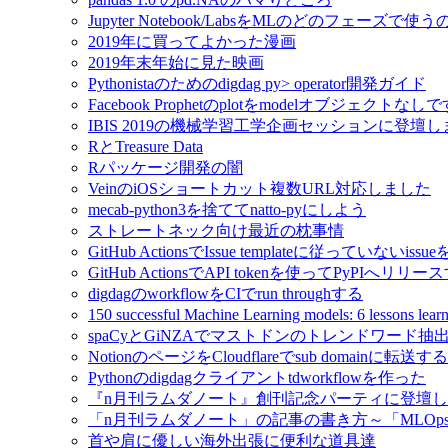
Jupyter Notebook/LabsをMLのどのフェーズで使
2019年に買ってよかった漫画
2019年末年始に見た映画
Pythonistaのためのdigdag py> operator開発ガイド
Facebook Prophetのplotをmodelオブジェクトなし
IBIS 2019の機械学習工学企画セッションに登壇
RとTreasure Data
Rパッケージ開発の闇
VeinのiOSショートカット複数URL対応しました
mecab-python3を捨ててnatto-pyにしよう
ストレートネック向け最近の枕事情
GitHub ActionsでIssue templateに従っていないissue
GitHub ActionsでAPI tokenを使ってPyPIへリリー
digdagのworkflowをCIでrun throughする
150 successful Machine Learning models: 6 lessons l
spaCyとGiNZAでマストドンのトレンドワード抽
NotionのページをCloudflareでsub domainに転送する
Pythonのdigdagクライアントtdworkflowを作った
『n月刊ラムダノート』創刊記念パーティに登壇
「n月刊ラムダノート」の記事の書き方～「MLOp
首や肩に優しい海外出張に便利な道具達