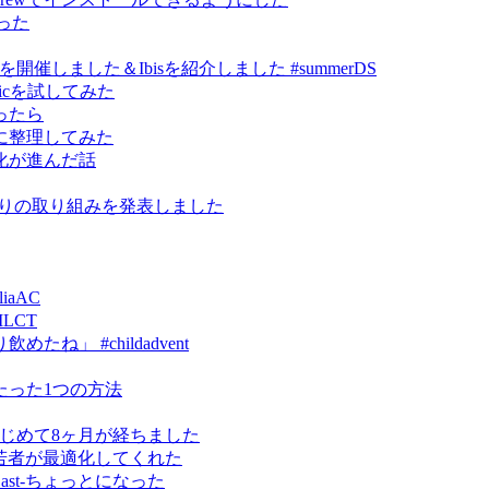
作った
ce祭り」を開催しました＆Ibisを紹介しました #summerDS
kmagicを試してみた
ったら
に整理してみた
化が進んだ話
研究まわりの取り組みを発表しました
iaAC
MLCT
」 #childadvent
たった1つの方法
erをはじめて8ヶ月が経ちました
ったら若者が最適化してくれた
omeCast-ちょっとになった