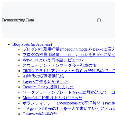
Democritizing Data
Blog Posts (in Japanese)
ブログの推薦用軽量embedding modelをBekkoに変
ブログの推薦用軽量embedding modelをBekk
slop-nuki という日本語レビューskill
スウェーデン・デンマーク寝台列車の旅
TikTokで勝手にアカウントが作られ続けるので、Cl
AI時代の転職活動記録
LayerXで働き始めました
Treasure Dataを退職しました
ワークフローテンプレートをskillに埋め込んで
Montréalに10年以上ぶりに行った
ボランティアデーでWikipediaの太平洋時間（Pacif
「Agents SDK+αのTipsを一人で書いていくアドカレ Ad
Oh-my-zshを辞めた