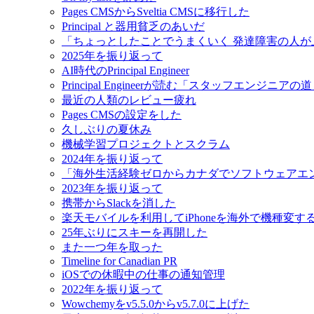
Pages CMSからSveltia CMSに移行した
Principal と器用貧乏のあいだ
「ちょっとしたことでうまくいく 発達障害の人
2025年を振り返って
AI時代のPrincipal Engineer
Principal Engineerが読む「スタッフエンジニアの
最近の人類のレビュー疲れ
Pages CMSの設定をした
久しぶりの夏休み
機械学習プロジェクトとスクラム
2024年を振り返って
「海外生活経験ゼロからカナダでソフトウェアエ
2023年を振り返って
携帯からSlackを消した
楽天モバイルを利用してiPhoneを海外で機種変す
25年ぶりにスキーを再開した
また一つ年を取った
Timeline for Canadian PR
iOSでの休暇中の仕事の通知管理
2022年を振り返って
Wowchemyをv5.5.0からv5.7.0に上げた