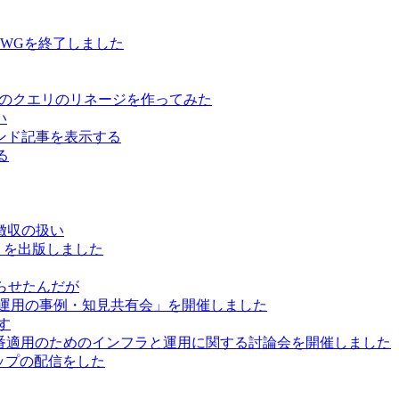
用WGを終了しました
ure Data のクエリのリネージを作ってみた
い
レコメンド記事を表示する
る
徴収の扱い
」を出版しました
巡らせたんだが
と運用の事例・知見共有会」を開催しました
かす
で本番適用のためのインフラと運用に関する討論会を開催しました
ートアップの配信をした