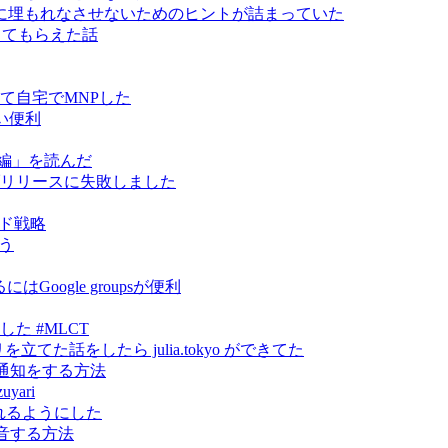
に埋もれなさせないためのヒントが詰まっていた
指導してもらえた話
って自宅でMNPした
い便利
編」を読んだ
 をライブリリースに失敗しました
ンド戦略
そう
oogle groupsが便利
やりました #MLCT
トリを立てた話をしたら julia.tokyo ができてた
に通知をする方法
yari
から見れるようにした
録音する方法