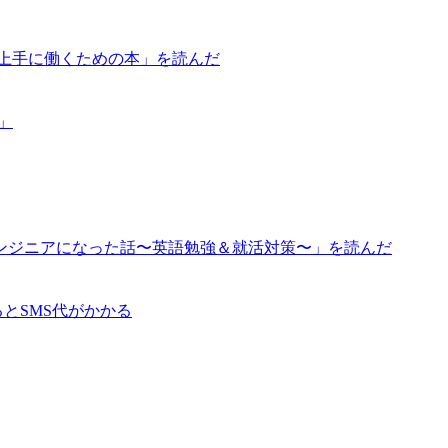
が上手に働くための本」を読んだ
道」
ンジニアになった話〜英語勉強＆就活対策〜」を読んだ
るとSMS代がかかる