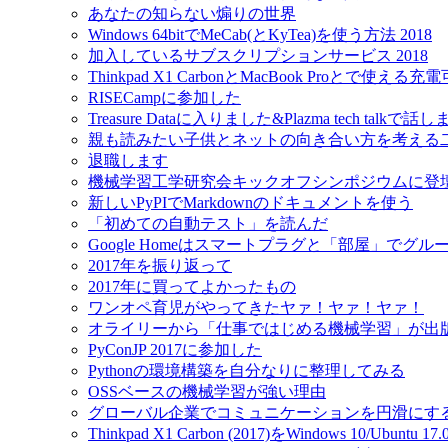
あなたの知らない煽りの世界
Windows 64bitでMeCab(とKyTea)を使う方法 2018
加入しているサブスクリプションサービス 2018
Thinkpad X1 CarbonとMacBook Proとで使え
RISECampに参加した
Treasure Dataに入りました&Plazma tech talkで話
親も読みたい子供とネットの向き合い方を考える
退職します
機械学習工学研究会キックオフシンポジウムに登
新しいPyPIでMarkdownのドキュメントを使う
「初めての自動テスト」を読んだ
Google Homeはスマートプラグと「部屋」でグ
2017年を振り返って
2017年に買ってよかったもの
ワンオペ育児がやってきたヤァ！ヤァ！ヤァ！
オライリーから「仕事ではじめる機械学習」が出
PyConJP 2017に参加した
Pythonの環境構築を自分なりに整理してみる
OSSベースの機械学習が強い理由
グローバル企業でコミュニケーションを円滑にす
Thinkpad X1 Carbon (2017)をWindows 10/Ubu