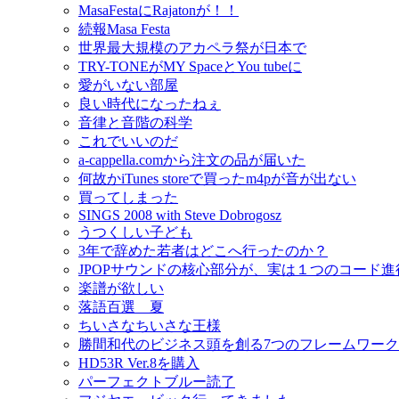
MasaFestaにRajatonが！！
続報Masa Festa
世界最大規模のアカペラ祭が日本で
TRY-TONEがMY SpaceとYou tubeに
愛がいない部屋
良い時代になったねぇ
音律と音階の科学
これでいいのだ
a-cappella.comから注文の品が届いた
何故かiTunes storeで買ったm4pが音が出ない
買ってしまった
SINGS 2008 with Steve Dobrogosz
うつくしい子ども
3年で辞めた若者はどこへ行ったのか？
JPOPサウンドの核心部分が、実は１つのコード
楽譜が欲しい
落語百選 夏
ちいさなちいさな王様
勝間和代のビジネス頭を創る7つのフレームワーク
HD53R Ver.8を購入
パーフェクトブルー読了