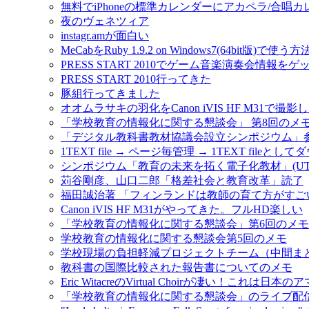
無料でiPhoneの標準カレンダーにアカペラ/合唱
夜のヴェネツィア
instagr.amが面白い
MeCabをRuby 1.9.2 on Windows7(64bit版)で使う方
PRESS START 2010でゲーム音楽演奏会情報を
PRESS START 2010行ってきた
豚組行ってきました
オオムラサキの羽化をCanon iVIS HF M31で撮影
「学校教育の情報化に関する懇談会」 第8回のメ
「デジタル教科書教材協議会設立シンポジウム」
1TEXT file → ページ毎管理 → 1TEXT fileと
シンポジウム「教育の未来を拓く電子化教材」(UT-e
苅谷剛彦、山口二郎「格差社会と教育改革」読了
福田誠治著 「フィンランドは教師の育て方がすご
Canon iVIS HF M31がやってきた。フルHD楽しい
「学校教育の情報化に関する懇談会」第6回のメモ #jo
学校教育の情報化に関する懇談会第5回のメモ
学校現場の負担軽減プロジェクトチーム（中間ま
教科書の国際比較された報告書についてのメモ
Eric WitacreのVirtual Choirが凄い！これ
「学校教育の情報化に関する懇談会」のライブ配