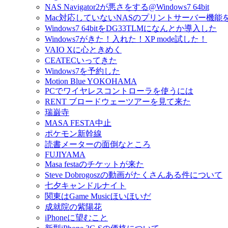
NAS Navigator2が悪さをする@Windows7 64bit
Mac対応していないNASのプリントサーバー機能
Windows7 64bitをDG33TLMになんとか導入した
Windows7がきた！入れた！XP mode試した！
VAIO Xに心ときめく
CEATECいってきた
Windows7を予約した
Motion Blue YOKOHAMA
PCでワイヤレスコントローラを使うには
RENT ブロードウェーツアーを見て来た
瑞巌寺
MASA FESTA中止
ポケモン新幹線
読書メーターの面倒なところ
FUJIYAMA
Masa festaのチケットが来た
Steve Dobrogoszの動画がたくさんある件について
七夕キャンドルナイト
関東はGame Musicほいほいだ
成就院の紫陽花
iPhoneに望むこと