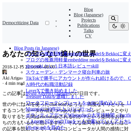
Blog
Blog (Japanese)
Projects
Democritizing Data
Publications
Talks
CV
Blog Posts (in Japanese)
あなたの知らない煽りの世界
ブログの推薦用軽量embedding modelをBekkoに変
ブログの推薦用軽量embedding modelをBekk
slop-nuki という日本語レビューskill
2018-12-15 22:06:00 -08:00
·
スウェーデン・デンマーク寝台列車の旅
Aki Ariga
TikTokで勝手にアカウントが作られ続けるので、Cl
·
4 min read
AI時代の転職活動記録
LayerXで働き始めました
この記事は
pyspa Advenct calender
の17日目です。
Treasure Dataを退職しました
ワークフローテンプレートをskillに埋め込んで
世の中にはAIを使ったchat botのような、高度なやりとりを
Montréalに10年以上ぶりに行った
するコンピュータが増えつつあります。コンピュータとやり
ボランティアデーでWikipediaの太平洋時間（Pacif
取りすると人間はencourageされるのか？という疑問をお持
「Agents SDK+αのTipsを一人で書いていくアドカレ Ad
ちの方もいるかと思いますが、そんな疑問を持つあなたはこ
Oh-my-zshを辞めた
の記事を読むことで、いかにコンピュータが人間の感情に対