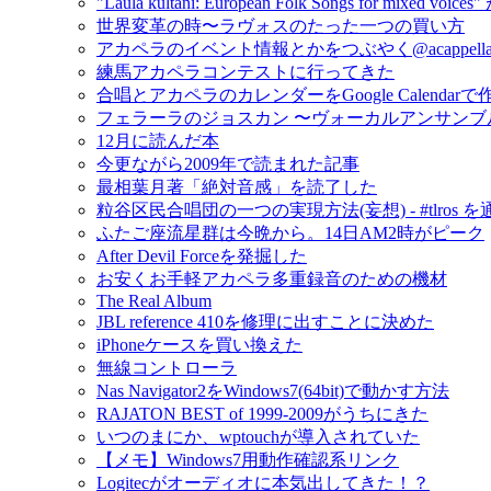
"Laula kultani: European Folk Songs for mixed v
世界変革の時〜ラヴォスのたった一つの買い方
アカペラのイベント情報とかをつぶやく@acappella_
練馬アカペラコンテストに行ってきた
合唱とアカペラのカレンダーをGoogle Calendar
フェラーラのジョスカン 〜ヴォーカルアンサンブ
12月に読んだ本
今更ながら2009年で読まれた記事
最相葉月著「絶対音感」を読了した
粒谷区民合唱団の一つの実現方法(妄想) - #tlros 
ふたご座流星群は今晩から。14日AM2時がピーク
After Devil Forceを発掘した
お安くお手軽アカペラ多重録音のための機材
The Real Album
JBL reference 410を修理に出すことに決めた
iPhoneケースを買い換えた
無線コントローラ
Nas Navigator2をWindows7(64bit)で動かす方法
RAJATON BEST of 1999-2009がうちにきた
いつのまにか、wptouchが導入されていた
【メモ】Windows7用動作確認系リンク
Logitecがオーディオに本気出してきた！？