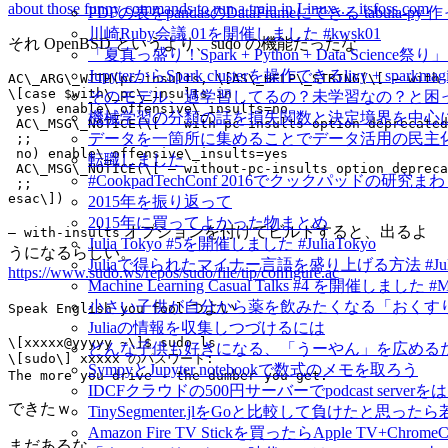
about those funny commands to run a train in Linux…_itsfoss.com
PDFの表をpandasのDataFrameにできる tabula-py 
川崎Ruby会議 01を開催しました #kwsk01
それ OpenBSD というより、sudo の機能だったな
「夏真っ盛り！Spark + Python + Data Scien
JupyterからSpark clusterを操作できるlivy + spar
そのモデル、過学習してるの？未学習なの？と困
機械学習の分類の話を損失関数と決定境界を中心
データを一箇所に集めることでデータ活用の民主
転職しました
#CookpadTechConf 2016でクックパッドの
2015年を振り返って
2015年に買ってよかった物まとめ
オプションを付けてビルドすると、出るよ
— with-insults
Julia Tokyo #5を開催しました #JuliaTokyo
うになるらしい。
Juliaで得られたマイナー言語を盛り上げる方法 #Jul
https://www.sudo.ws/repos/sudo/file/tip/configure.ac
Machine Learning Casual Talks #4 を開催しました #
小さい子供が自分から薬を飲みたくなる「おくすり飲めたね
つよい
Speak English you fool
Juliaの情報を収集しつづけるには
どんな子供も好きになる、「うーやん」を広める
SympyとJupyter notebookで数式のメモを取ろう
IDCFクラウドの500円サーバーでpodcast serv
できたｗ
TinySegmenter.jlをGoと比較して負けたと思
Amazon Fire TV Stickを買ったらApple TV+Chr
まだあるな