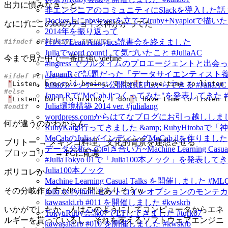
出力に慎みなきこと。
非エンジニアのコミュニティにSlackを導入した話 #in
Docker上にnbviewerを立ててiruby+Nyapl
なにげにこのbotのチョイス神がかってた
2014年を振り返って
社内でLean Analytics読書会を終えました
Juliaでword countして気づいたこと #JuliaAC
今まで見た中で一番圧強いdefine
#ingress でフルタイムのプロエージェントと出会
#JapanR で話題だった「データサイエンティスト養成読
“
Listen
,
broccoli
brains
,
I
don
’
t
have
time
to
listen
Juliaのパッケージ公開はREPLからできる #JuliaAC #ju
Japan.Rで"MeCab.jlつくってみた"を発表してきた #Jul
“
Listen
,
burrito
brains
,
I
don
’
t
have
time
to
listen
t
Julia環境構築 2014 ver. #julialang
wordpress.comからはてなブログにお引っ越ししま
何が違うのかわからん
RubyKaigi行ってきました &amp; RubyHirobaで「神奈
MeCabのJuliaバインディングMeCab.jlを作りました
ブリトー → メキシコ料理、文化的背景を連想させる
データ分析への向き合い方~Machine Learning Casua
ブロッコリー → PCに配慮
#JuliaTokyo 01で「Julia100本ノック」を発表し
Julia100本ノック
ポリコレか
Machine Learning Casual Talks を開催しました #ML
その分岐作る方がPCに問題ありそうｗ
Julia vs Python: ビットコインオプションの
kawasaki.rb #011 を開催しました #kwskrb
いかがでしたか。人はこのようにしてコンピュータからエネ
TokyuRuby会議07でLTしてきました #tqrk07
ルギーを貰っているし、それを支えるソフトウェアエンジニ
kawasaki.rb #010 を開催しました #kwskrb