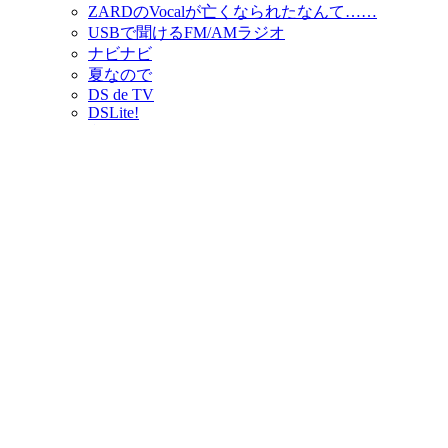
ZARDのVocalが亡くなられたなんて……
USBで聞けるFM/AMラジオ
ナビナビ
夏なので
DS de TV
DSLite!
うひー
ついにｷﾀ━━━━━━(ﾟ∀ﾟ)━━━━━━ !!!!!
す、すげー一品ですよ
WILLCOM新機種ｷﾀ━━━━━━(ﾟ∀ﾟ)━━━━━━ !
高田三郎行ってきました。
ノートの改造
へっどほん！へっどほん！
男声合唱
まじめな？電波系Songs
Webカメラ
うらやましかー
W-SIM
VHS内蔵DVDプレーヤー
WILLCOM
う、うるさい……
すごーい！！