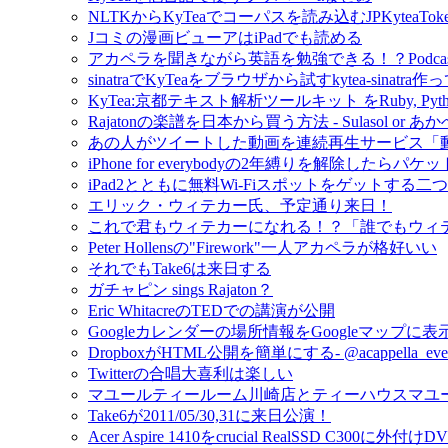
NLTKからKyTeaでコーパスを読み込むJPKyteaTok
Jコミの漫画ビューアはiPadでも読める
アカペラを聞きながら英語を勉強できる！？Podcast- M
sinatraでKyTeaをブラウザから試すkytea-sinatra
KyTea:京都テキスト解析ツールキット をRuby, Py
Rajatonの楽譜を日本から買う方法 - Sulasol or
あの人がツイートした動画を連続再生サービス「
iPhone for everybodyの2年縛りを解除し
iPad2とともに無料Wi-Fiスポットをゲットする二
エリック・ウィテカー氏、予定通り来日！
これで君もウィテカーになれる！？「誰でもウィテカー」
Peter Hollensの"Firework"一人アカペラが格好いい
それでもTake6は来日する
ガチャピン sings Rajaton？
Eric WhitacreのTEDでの講演が公開
Googleカレンダーの場所情報をGoogleマップに
DropboxがHTML公開を簡単にする- @acappell
Twitterの合唱大喜利は楽しい
マユールティールーム川崎店とティーハウスマユ
Take6が2011/05/30,31に来日公演！
Acer Aspire 1410をcrucial RealSSD C300