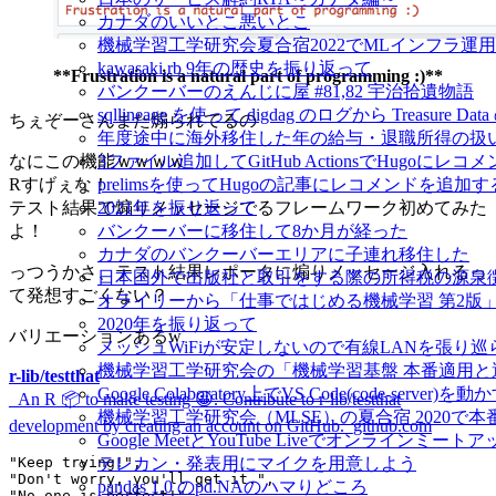
カナダのいいとこ悪いとこ
機械学習工学研究会夏合宿2022でMLインフラ運
kawasaki.rb 9年の歴史を振り返って
**Frustration is a natural part of programming :)**
バンクーバーのえんじに屋 #81,82 宇治拾遺物語
sqllineage を使って digdag のログから Treas
ちぇぞーさんまた煽られてるの
年度途中に海外移住した年の給与・退職所得の扱
3ファイル追加してGitHub ActionsでHugoに
なにこの機能ｗｗｗｗ
prelimsを使ってHugoの記事にレコメンドを追加す
Rすげぇな！
2021年を振り返って
テスト結果で煽りメッセージでるフレームワーク初めてみた
バンクーバーに移住して8か月が経った
よ！
カナダのバンクーバーエリアに子連れ移住した
っつうかさ、テスト結果レポータに煽りメッセージ入れるっ
日本国外で出版社と取引をする際の所得税の源泉
て発想すごくない？
オライリーから「仕事ではじめる機械学習 第2版
2020年を振り返って
バリエーションあるw
メッシュWiFiが安定しないので有線LANを張り
機械学習工学研究会の「機械学習基盤 本番適用
r-lib/testthat
Google Colaboratory上でVS Code(code-server)を動
_An R 📦 to make testing 😀. Contribute to r-lib/testthat
機械学習工学研究会（MLSE）の夏合宿 2020
development by creating an account on GitHub._github.com
Google MeetとYouTube Liveでオンラインミ
テレカン・発表用にマイクを用意しよう
pandas 1.0 のpd.NAのハマりどころ