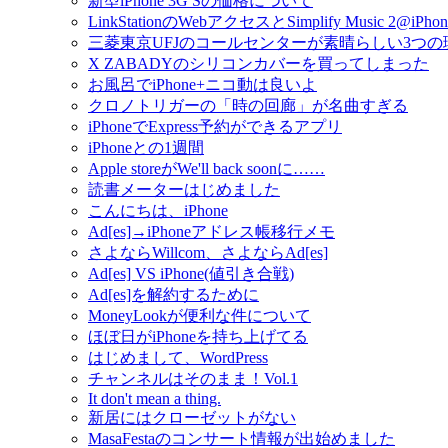
新型iPhone 3G Sの価格について
LinkStationのWebアクセスとSimplify Music 2@iPhon
三菱東京UFJのコールセンターが素晴らしい3つの
X ZABADYのシリコンカバーを買ってしまった
お風呂でiPhone+ニコ動は良いよ
クロノトリガーの「時の回廊」が名曲すぎる
iPhoneでExpress予約ができるアプリ
iPhoneとの1週間
Apple storeがWe'll back soonに……
読書メーターはじめました
こんにちは、iPhone
Ad[es]→iPhoneアドレス帳移行メモ
さよならWillcom、さよならAd[es]
Ad[es] VS iPhone(値引き合戦)
Ad[es]を解約するために
MoneyLookが便利な件について
ほぼ日がiPhoneを持ち上げてる
はじめまして、WordPress
チャンネルはそのまま！Vol.1
It don't mean a thing.
新居にはクローゼットがない
MasaFestaのコンサート情報が出始めました