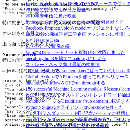
Jupyter Notebook/LabsをMLのどのフェーズで使
2019年に買ってよかった漫画
2019年末年始に見た映画
Pythonistaのためのdigdag py> operator開発ガイド
特に励ましているように見えねぇのは俺の問題？
Facebook Prophetのplotをmodelオブジェクトなし
オレにもそう見える
IBIS 2019の機械学習工学企画セッションに登壇
RとTreasure Data
上っ面っぽさがあるよな
Rパッケージ開発の闇
VeinのiOSショートカット複数URL対応しました
No one is perfect!
mecab-python3を捨ててnatto-pyにしよう
特にお前
ストレートネック向け最近の枕事情
GitHub ActionsでIssue templateに従っていないissue
adjectiveになにはいるんだろ
GitHub ActionsでAPI tokenを使ってPyPIへリリー
digdagのworkflowをCIでrun throughする
150 successful Machine Learning models: 6 lessons l
spaCyとGiNZAでマストドンのトレンドワード抽
NotionのページをCloudflareでsub domainに転送する
Pythonのdigdagクライアントtdworkflowを作った
『n月刊ラムダノート』創刊記念パーティに登壇
「n月刊ラムダノート」の記事の書き方～「MLOp
首や肩に優しい海外出張に便利な道具達