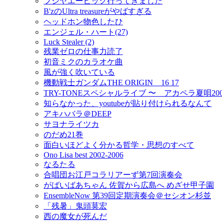
フジヤエービック行ってきました
B'zのUltra treasureがやばすぎる
ヘッドホン物色したひ
エンジェル・ハート(27)
Luck Stealer (2)
残業ゼロの仕事力読了
初音ミクのカラオケ曲
風が強く吹いている
機動戦士ガンダムTHE ORIGIN 16 17
TRY-TONEスペシャルライブ 〜 アカペラ夏唄20
知らなかった、youtubeが貼り付けられるなんて
アキハバラ＠DEEP
サヨナライツカ
のだめ21巻
面白いほどよく分かる哲学・思想のすべて
Ono Lisa best 2002-2006
なるたる
合唱団お江戸コラリアーず第7回演奏会
がばいばあちゃん 佐賀から広島へ めざせ甲子園
EnsembleNow 第39回定期演奏会＠セシオン杉並
「残暑」鬼頭莫宏
西の魔女が死んだ