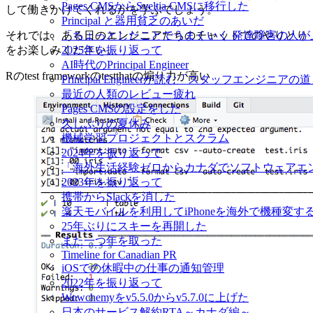
Pages CMSからSveltia CMSに移行した
して働きかけてくれるかを学ぶでしょう。
Principal と器用貧乏のあいだ
それでは、ある日のエンジニアたちのチャットでのやりとり
「ちょっとしたことでうまくいく 発達障害の人
をお楽しみください。
2025年を振り返って
AI時代のPrincipal Engineer
Rのtest frameworkのtestthatの煽り力が高い
Principal Engineerが読む「スタッフエンジニアの
最近の人類のレビュー疲れ
Pages CMSの設定をした
久しぶりの夏休み
機械学習プロジェクトとスクラム
2024年を振り返って
「海外生活経験ゼロからカナダでソフトウェアエ
2023年を振り返って
携帯からSlackを消した
楽天モバイルを利用してiPhoneを海外で機種変す
25年ぶりにスキーを再開した
また一つ年を取った
Timeline for Canadian PR
iOSでの休暇中の仕事の通知管理
2022年を振り返って
Wowchemyをv5.5.0からv5.7.0に上げた
日本のサービス解約RTA～カナダ編～