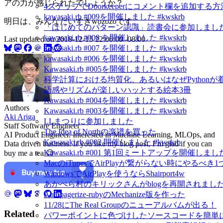
アの力が感じられたでしょうか？
4ステップでDoorkeeperにコメント欄を追加する方
kawasaki.rb #009を開催しました #kwskrb
明日は、みんなだいすきwozozoです。
「はじめてのパターン認識」読書会に参加しました
kawasaki.rb #008 を開催しました #kwskrb
Last updated on
2018-12-15 22:06:00 -08:00
kawasaki.rb #007 を開催しました #kwskrb
kawasaki.rb #006 を開催しました #kwskrb
Kawasaki.rb #005を開催しました #kwskrb
科学計算における均質化、あるいはなぜPython
語感やリズムが楽しいハッとする絵本3冊
Kawasaki.rb #004を開催しました #kwskrb
Authors
Kawasaki.rb #003を開催しました #kwskrb
Aki Ariga
LLまつりに参加しました
Staff Software Engineer
The Idea of Northの楽譜を買った
AI Product Engineer. Interested in Machine Learning, MLOps, and
Kawasaki.rb #002 開催しました #kwskrb
Data driven business. If you like my blog post, I’m glad if you can
Kawasaki.rb #001 第1回ミートアップを開催しました 
buy me a tea 😉
MacのiTunesでAirPlayが繋がらない時にやるべき
WindowsでAirPlayを使うならShairport4w
あかぺら村のキリックさんがblogを再開されました！ - A C
Autopagerize-rubyのMechanize版を作った
11/28にThe Real Groupのニューアルバムが出る！
Related
パワーポイントに色づけしたソースコードを簡単