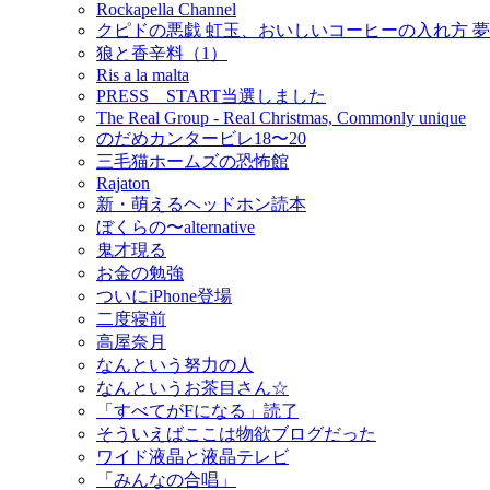
Rockapella Channel
クピドの悪戯 虹玉、おいしいコーヒーの入れ方 
狼と香辛料（1）
Ris a la malta
PRESS START当選しました
The Real Group - Real Christmas, Commonly unique
のだめカンタービレ18〜20
三毛猫ホームズの恐怖館
Rajaton
新・萌えるヘッドホン読本
ぼくらの〜alternative
鬼才現る
お金の勉強
ついにiPhone登場
二度寝前
高屋奈月
なんという努力の人
なんというお茶目さん☆
「すべてがFになる」読了
そういえばここは物欲ブログだった
ワイド液晶と液晶テレビ
「みんなの合唱」