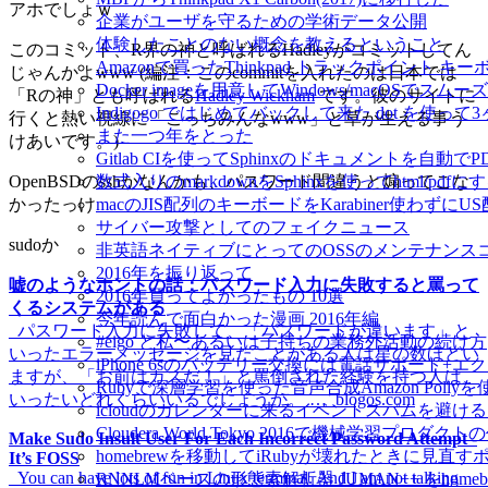
アホでしょｗ
企業がユーザを守るための学術データ公開
体験したことのない概念を教えるということ
このコミット、R界の神と呼ばれるHadleyがコミットしてん
Amazonで買ったThinkpad トラックポイント 
じゃんかよwww (編注：このcommitを入れたのは日本では
Docker imageを用意してWindows/macOSで
「Rの神」とも呼ばれる
Hadley Wickham
です。彼のサイトに
Indigogo ではじめてバックして来た dot を使っ
行くと熱い視線に「こっちみんなwww」と草が生える事う
また一つ年をとった
けあいです。)
Gitlab CIを使ってSphinxのドキュメントを自動
数式入りのmarkdownをSphinxを使ってhtml/pdfに
OpenBSDのsshかなんかも、パスワード間違うと煽ってこな
macのJIS配列のキーボードをKarabiner使わずに
かったっけ
サイバー攻撃としてのフェイクニュース
sudoか
非英語ネイティブにとってのOSSのメンテナンス
2016年を振り返って
嘘のようなホントの話：パスワード入力に失敗すると罵って
2016年買ってよかったもの 10選
くるシステムがある
今年読んで面白かった漫画 2016年編
_パスワード入力に失敗して、「パスワードが違います」と
#eigo と私〜あるいは子持ちの業務外活動の続け方
いったエラーメッセージを見たことがある人は星の数ほどい
iPhone 6sのバッテリー交換には電話サポート+
ますが、「お前はカスだ！」と罵倒された経験を持つ人は、
Rubyで深層学習を使った音声合成Amazon Pol
いったいどれくらいいるでしょうか。 …_blogos.com
icloudのカレンダーに来るイベントスパムを避け
Cloudera World Tokyo 2016で機械学習プロダク
Make Sudo Insult User For Each Incorrect Password Attempt -
homebrewを移動してiRubyが壊れたときに見直す
It’s FOSS
_You can have lots of fun in Linux terminal. And I am not talking
RNNLMベースの形態素解析器 JUMAN++ をho