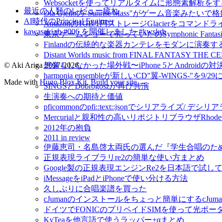
Websocketを使ってリアルタイムに形態素解析をするmo
最近の人類のレビュー疲れ
Ola Gjeiloの"Sunrise Mass"がゲーム音楽みたい
AI時代のPrincipal Engineer
Amazonの1GB/1円ストレージGlacierをコマンドライ
kawasaki.rb #006 を開催しました #kwskrb
東京ゲームショーで売っていたのSymphonic Fantas
Finlandの伝統的な楽器カンテレをモダンに演奏するIda
Distant Worlds music from FINAL FANTAS
© Aki Ariga 2017-2026
想像もしなかった場外戦〜iPhone 5とAndroidの対決
harmonia ensembleが新しいCD"翼-WINGS-"を9/2
Made with
Hugo Blox Kit
.
Build your site →
SINGSとDobrogoszが再び共演
生演奏への期待と価値
pficommonのpfi::text::jsonでシリアライズ/ 
Mercurialと親和性の高いリポジトリブラウザRho
2012年の抱負
2011 in review
伊藤恵司・名島啓太両氏の選んだ『学生合唱のた
正規表現ライブラリre2の簡単な使い方まとめ
Google製の正規表現エンジンRe2を日本語で試し
iMessageをiPadとiPhoneで使い分ける方法
久しぶりに合唱楽譜を買った
cJumanのインストールをちょっと簡単にするcJuman-ins
ドイツでFONICのプリペイドSIMを使って光ポ
KyTeaを他言語で使うラッパー+αまとめ