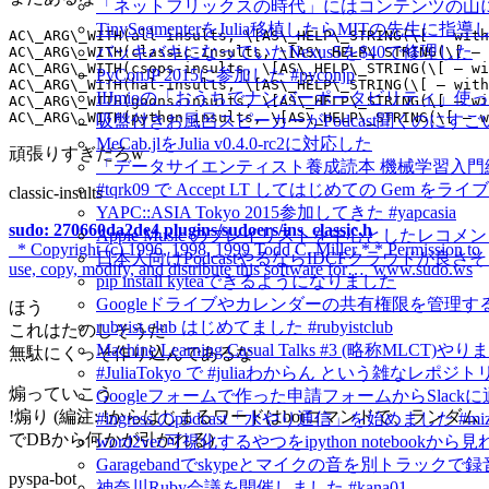
「ネットフリックスの時代」にはコンテンツの山
TinySegmenterをJulia移植したらMITの先生に
バッキバキになっていたNexus5を$40で修理した
PyConJP 2015に参加した #pyconjp
IIJmioの「おうちでナンバーポータビリティ」使
吸盤付きお風呂スピーカーがPodcast聞くのにすご
MeCab.jlをJulia v0.4.0-rc2に対応した
頑張りすぎだろw
「データサイエンティスト養成読本 機械学習入門
#tqrk09 で Accept LT してはじめての Gem
classic-insults
YAPC::ASIA Tokyo 2015参加してきた #yapcasia
sudo: 270660da2de4 plugins/sudoers/ins_classic.h
Apple Music のプレイリストを中心としたレコメ
_* Copyright (c) 1996, 1998, 1999 Todd C. Miller * * Permission to
日本人向けPodcastやるならIDCFクラウドが良さ
use, copy, modify, and distribute this software for…_www.sudo.ws
pip install kyteaできるようになりました
Googleドライブやカレンダーの共有権限を管理するにはG
ほう
rubyist.club はじめてました #rubyistclub
これはたのしそうだ
Machine Learning Casual Talks #3 (略称MLCT)
無駄にくっそ作り込んであるな
#JuliaTokyo で #juliaわからん という雑なレポジ
煽っていこう
Googleフォームで作った申請フォームからSlack
!煽り (編注: !からはじまるワードはbotコマンドで、ランダム
#ingress のpodcast「水やり通信」を始めました #mizu
でDBから何かが引かれる)
word2vec可視化するやつをipython notebook
Garagebandでskypeとマイクの音を別トラックで
pyspa-bot
神奈川Ruby会議を開催しました #kana01