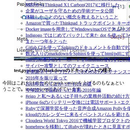
MBPからThinkpad X1 Carbon(2017)に移行した
企業がユーザを守るための学術データ公開
体験したことのない概念を教えるということ
Amazonで買ったThinkpad トラックポイント 
Docker imageを用意してWindows/macOSで
Indigogo ではじめてバックして来た dot を使っ
また一つ年をとった
Gitlab CIを使ってSphinxのドキュメントを自動
数式入りのmarkdownをSphinxを使ってhtml/pdfに
macのJIS配列のキーボードをKarabiner使わずに
サイバー攻撃としてのフェイクニュース
test.pypi.orgのMarkdownのドキュメントの様子
非英語ネイティブにとってのOSSのメンテナンス
2016年を振り返って
今回はこれだけのためにpatch versionを上げるのもなぁとい
2016年買ってよかったもの 10選
うことで、test.pypi.orgにあげています。
今年読んで面白かった漫画 2016年編
#eigo と私〜あるいは子持ちの業務外活動の続け方
iPhone 6sのバッテリー交換には電話サポート+
Rubyで深層学習を使った音声合成Amazon Pol
icloudのカレンダーに来るイベントスパムを避け
Cloudera World Tokyo 2016で機械学習プロダク
homebrewを移動してiRubyが壊れたときに見直す