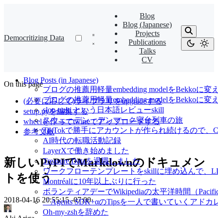
Blog
Blog (Japanese)
Projects
Democritizing Data
Publications
Talks
CV
Blog Posts (in Japanese)
On this page
ブログの推薦用軽量embedding modelをBekkoに変
ブログの推薦用軽量embedding modelをBekk
(必要に応じて)ライブラリをupgradeする
slop-nuki という日本語レビューskill
setup.pyを編集する
スウェーデン・デンマーク寝台列車の旅
wheelを作ってtwineでアップロードする
TikTokで勝手にアカウントが作られ続けるので、Cl
参考文献
AI時代の転職活動記録
LayerXで働き始めました
新しいPyPIでMarkdownのドキュメン
Treasure Dataを退職しました
ワークフローテンプレートをskillに埋め込んで
トを使う
Montréalに10年以上ぶりに行った
ボランティアデーでWikipediaの太平洋時間（Pacif
2018-04-16 20:55:15 -07:00
·
「Agents SDK+αのTipsを一人で書いていくアドカレ Ad
Oh-my-zshを辞めた