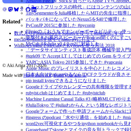
Amazon Fire TV Stickを買ったらApple TV+Chr
「ネットフリックスの時代」にはコンテンツの山
TinySegmenterをJulia移植したらMITの先生に
バッキバキになっていたNexus5を$40で修理した
Related
PyConJP 2015に参加した #pyconjp
IIJmioの「おうちでナンバーポータビリティ」使
数式入りのmarkdownをSphinxを使ってhtml/pdfにする
吸盤付きお風呂スピーカーがPodcast聞くのにすご
mecab-python3を捨ててnatto-pyにしよう
MeCab.jlをJulia v0.4.0-rc2に対応した
Windows 64bitでMeCab(とKyTea)を使う方法 2018
「データサイエンティスト養成読本 機械学習入門
#tqrk09 で Accept LT してはじめての Gem
YAPC::ASIA Tokyo 2015参加してきた #yapcasia
© Aki Ariga 2017-2026
Apple Music のプレイリストを中心としたレコメ
日本人向けPodcastやるならIDCFクラウドが良さ
Made with
Hugo Blox Kit
.
Build your site →
pip install kyteaできるようになりました
Googleドライブやカレンダーの共有権限を管理するにはG
rubyist.club はじめてました #rubyistclub
Machine Learning Casual Talks #3 (略称MLCT)
#JuliaTokyo で #juliaわからん という雑なレポジ
Googleフォームで作った申請フォームからSlack
#ingress のpodcast「水やり通信」を始めました #mizu
word2vec可視化するやつをipython notebook
Garagebandでskypeとマイクの音を別トラックで