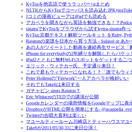
KyTeaを他言語で使うラッパー+αまとめ
NLTKからKyTeaでコーパスを読み込むJPKyteaTok
Jコミの漫画ビューアはiPadでも読める
アカペラを聞きながら英語を勉強できる！？Podcast- M
sinatraでKyTeaをブラウザから試すkytea-sinatra
KyTea:京都テキスト解析ツールキット をRuby, Py
Rajatonの楽譜を日本から買う方法 - Sulasol or
あの人がツイートした動画を連続再生サービス「
iPhone for everybodyの2年縛りを解除し
iPad2とともに無料Wi-Fiスポットをゲットする二
エリック・ウィテカー氏、予定通り来日！
これで君もウィテカーになれる！？「誰でもウィテカー」
Peter Hollensの"Firework"一人アカペラが格好いい
それでもTake6は来日する
ガチャピン sings Rajaton？
Eric WhitacreのTEDでの講演が公開
Googleカレンダーの場所情報をGoogleマップに
DropboxがHTML公開を簡単にする- @acappell
Twitterの合唱大喜利は楽しい
マユールティールーム川崎店とティーハウスマユ
Take6が2011/05/30,31に来日公演！