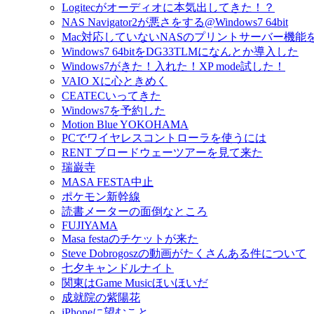
Logitecがオーディオに本気出してきた！？
NAS Navigator2が悪さをする@Windows7 64bit
Mac対応していないNASのプリントサーバー機能
Windows7 64bitをDG33TLMになんとか導入した
Windows7がきた！入れた！XP mode試した！
VAIO Xに心ときめく
CEATECいってきた
Windows7を予約した
Motion Blue YOKOHAMA
PCでワイヤレスコントローラを使うには
RENT ブロードウェーツアーを見て来た
瑞巌寺
MASA FESTA中止
ポケモン新幹線
読書メーターの面倒なところ
FUJIYAMA
Masa festaのチケットが来た
Steve Dobrogoszの動画がたくさんある件について
七夕キャンドルナイト
関東はGame Musicほいほいだ
成就院の紫陽花
iPhoneに望むこと