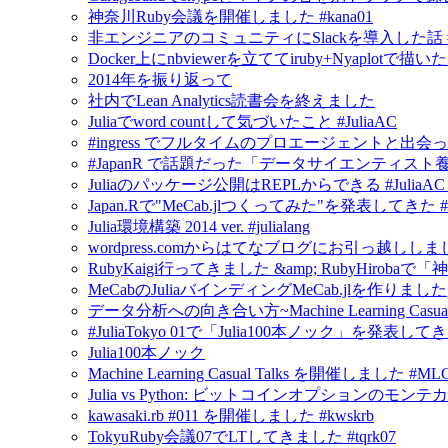
神奈川Ruby会議を開催しました #kana01
非エンジニアのコミュニティにSlackを導入した話 #in
Docker上にnbviewerを立ててiruby+Nyapl
2014年を振り返って
社内でLean Analytics読書会を終えました
Juliaでword countして気づいたこと #JuliaAC
#ingress でフルタイムのプロエージェントと出会
#JapanR で話題だった「データサイエンティスト養成読
Juliaのパッケージ公開はREPLからできる #JuliaAC #ju
Japan.Rで"MeCab.jlつくってみた"を発表してきた #Jul
Julia環境構築 2014 ver. #julialang
wordpress.comからはてなブログにお引っ越ししま
RubyKaigi行ってきました &amp; RubyHirobaで「神奈
MeCabのJuliaバインディングMeCab.jlを作りました
データ分析への向き合い方~Machine Learning Casua
#JuliaTokyo 01で「Julia100本ノック」を発表し
Julia100本ノック
Machine Learning Casual Talks を開催しました #ML
Julia vs Python: ビットコインオプションの
kawasaki.rb #011 を開催しました #kwskrb
TokyuRuby会議07でLTしてきました #tqrk07