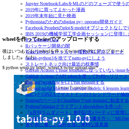
Jupyter Notebook/LabsをMLのどのフェーズで使
2019年に買ってよかった漫画
2019年末年始に見た映画
Pythonistaのためのdigdag py> operator開発ガイド
Facebook Prophetのplotをmodelオブジェクトなし
IBIS 2019の機械学習工学企画セッションに登壇
wheelを作ってtwineでアップロードする
RとTreasure Data
Rパッケージ開発の闇
後はいつもどおりwheelを作ってtwineでPyPIにアップロード
VeinのiOSショートカット複数URL対応しました
しました。なお、
mecab-python3を捨ててnatto-pyにしよう
ストレートネック向け最近の枕事情
$ python setup.py bdist\_wheel $ twine upload dist/*
GitHub ActionsでIssue templateに従っていないissue
GitHub ActionsでAPI tokenを使ってPyPIへリリー
digdagのworkflowをCIでrun throughする
150 successful Machine Learning models: 6 lessons l
spaCyとGiNZAでマストドンのトレンドワード抽
NotionのページをCloudflareでsub domainに転送する
Pythonのdigdagクライアントtdworkflowを作った
『n月刊ラムダノート』創刊記念パーティに登壇
「n月刊ラムダノート」の記事の書き方～「MLOp
首や肩に優しい海外出張に便利な道具達