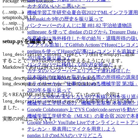
Package Version Location
カナダのいいとこ悪いとこ
-—————- ———– ————————————–
(…snip…)
機械学習工学研究会夏合宿2022でMLインフラ運
setuptools 38.1.0
kawasaki.rb 9年の歴史を振り返って
(…snip…)
バンクーバーのえんじに屋 #81,82 宇治拾遺物語
wheel 0.31.0
sqllineage を使って digdag のログから Treas
年度途中に海外移住した年の給与・退職所得の扱
setup.pyを編集する
3ファイル追加してGitHub ActionsでHugoに
prelimsを使ってHugoの記事にレコメンドを追加す
という項目をsetup.pyに追加
long_description_content_type
2021年を振り返って
することで、reST以外の形式を使えるようになります。
バンクーバーに移住して8か月が経った
Markdownであれば例えば以下のようになると思います。
カナダのバンクーバーエリアに子連れ移住した
日本国外で出版社と取引をする際の所得税の源泉
long_description=open(‘README.md’).read(),
long_description_content_type=”text/markdown”,
オライリーから「仕事ではじめる機械学習 第2版
2020年を振り返って
元々README.mdを読むようにしていたので、今回は
メッシュWiFiが安定しないので有線LANを張り
の行を追加するだけで済み
long_description_content_type
機械学習工学研究会の「機械学習基盤 本番適用
ました。
Google Colaboratory上でVS Code(code-server)を動
機械学習工学研究会（MLSE）の夏合宿 2020
実際のPRはこちらです。
Google MeetとYouTube Liveでオンラインミ
テレカン・発表用にマイクを用意しよう
pandas 1.0 のpd.NAのハマりどころ