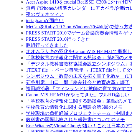
Acer Aspire 1410をcrucial RealSSD C300
無料でiPhoneの標準カレンダーにアカペラ/合唱
夜のヴェネツィア
instagr.amが面白い
MeCabをRuby 1.9.2 on Windows7(64bit版)で使う方
PRESS START 2010でゲーム音楽演奏会情報を
PRESS START 2010行ってきた
豚組行ってきました
オオムラサキの羽化をCanon iVIS HF M31で撮影
「学校教育の情報化に関する懇談会」 第8回のメ
「デジタル教科書教材協議会設立シンポジウム」
1TEXT file → ページ毎管理 → 1TEXT fileと
シンポジウム「教育の未来を拓く電子化教材」(UT-e
苅谷剛彦、山口二郎「格差社会と教育改革」読了
福田誠治著 「フィンランドは教師の育て方がすご
Canon iVIS HF M31がやってきた。フルHD楽しい
「学校教育の情報化に関する懇談会」第6回のメモ #jo
学校教育の情報化に関する懇談会第5回のメモ
学校現場の負担軽減プロジェクトチーム（中間ま
教科書の国際比較された報告書についてのメモ
Eric WitacreのVirtual Choirが凄い！これ
「学校教育の情報化に関する懇談会」のライブ配