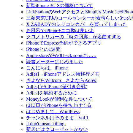
新型iPhone 3G Sの価格について
LinkStationのWebアクセスとSimplify Music 2@iPhon
三菱東京UFJのコールセンターが素晴らしい3つの
X ZABADYのシリコンカバーを買ってしまった
お風呂でiPhone+ニコ動は良いよ
クロノトリガーの「時の回廊」が名曲すぎる
iPhoneでExpress予約ができるアプリ
iPhoneとの1週間
Apple storeがWe'll back soonに……
読書メーターはじめました
こんにちは、iPhone
Ad[es]→iPhoneアドレス帳移行メモ
さよならWillcom、さよならAd[es]
Ad[es] VS iPhone(値引き合戦)
Ad[es]を解約するために
MoneyLookが便利な件について
ほぼ日がiPhoneを持ち上げてる
はじめまして、WordPress
チャンネルはそのまま！Vol.1
It don't mean a thing.
新居にはクローゼットがない