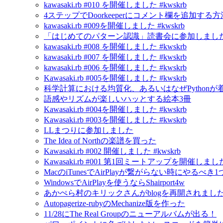
kawasaki.rb #010 を開催しました #kwskrb
4ステップでDoorkeeperにコメント欄を追加する方
kawasaki.rb #009を開催しました #kwskrb
「はじめてのパターン認識」読書会に参加しました
kawasaki.rb #008 を開催しました #kwskrb
kawasaki.rb #007 を開催しました #kwskrb
kawasaki.rb #006 を開催しました #kwskrb
Kawasaki.rb #005を開催しました #kwskrb
科学計算における均質化、あるいはなぜPython
語感やリズムが楽しいハッとする絵本3冊
Kawasaki.rb #004を開催しました #kwskrb
Kawasaki.rb #003を開催しました #kwskrb
LLまつりに参加しました
The Idea of Northの楽譜を買った
Kawasaki.rb #002 開催しました #kwskrb
Kawasaki.rb #001 第1回ミートアップを開催しました 
MacのiTunesでAirPlayが繋がらない時にやるべき
WindowsでAirPlayを使うならShairport4w
あかぺら村のキリックさんがblogを再開されました！ - A C
Autopagerize-rubyのMechanize版を作った
11/28にThe Real Groupのニューアルバムが出る！