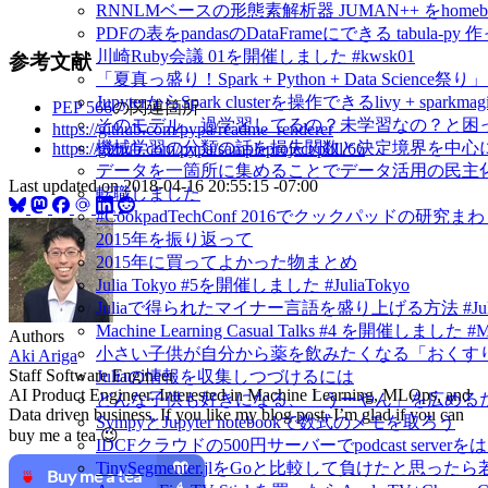
RNNLMベースの形態素解析器 JUMAN++ をho
PDFの表をpandasのDataFrameにできる tabula-py 
川崎Ruby会議 01を開催しました #kwsk01
参考文献
「夏真っ盛り！Spark + Python + Data Scien
JupyterからSpark clusterを操作できるlivy + spar
PEP 566
の関連箇所
そのモデル、過学習してるの？未学習なの？と困
https://github.com/pypa/readme_renderer
機械学習の分類の話を損失関数と決定境界を中心
https://github.com/pypa/sampleproject/pull/66
データを一箇所に集めることでデータ活用の民主
Last updated on
2018-04-16 20:55:15 -07:00
転職しました
#CookpadTechConf 2016でクックパッドの
2015年を振り返って
2015年に買ってよかった物まとめ
Julia Tokyo #5を開催しました #JuliaTokyo
Juliaで得られたマイナー言語を盛り上げる方法 #Jul
Machine Learning Casual Talks #4 を開催しました #
Authors
小さい子供が自分から薬を飲みたくなる「おくすり飲めたね
Aki Ariga
Staff Software Engineer
Juliaの情報を収集しつづけるには
AI Product Engineer. Interested in Machine Learning, MLOps, and
どんな子供も好きになる、「うーやん」を広める
Data driven business. If you like my blog post, I’m glad if you can
SympyとJupyter notebookで数式のメモを取ろう
buy me a tea 😉
IDCFクラウドの500円サーバーでpodcast serv
TinySegmenter.jlをGoと比較して負けたと思