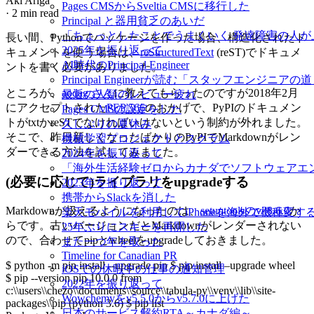
Aki Ariga
Pages CMSからSveltia CMSに移行した
·
2 min read
Principal と器用貧乏のあいだ
「ちょっとしたことでうまくいく 発達障害の人
長い間、Pythonでパッケージを作った場合、構造化されたド
2025年を振り返って
キュメントを使う場合は、
reStructuredText
(reST)でドキュメ
AI時代のPrincipal Engineer
ントを書く必要がありました。
Principal Engineerが読む「スタッフエンジニアの
ところが、
aodag さん
に教えてもらったのですが2018年2月
最近の人類のレビュー疲れ
にアクセプトされた
PEP 566
のおかげで、PyPIのドキュメン
Pages CMSの設定をした
トがtxtかreSTでなければいけないという制約が外れました。
久しぶりの夏休み
そこで、昨日新しくなったばかりのPyPIでMarkdownがレン
機械学習プロジェクトとスクラム
ダーできる方法を試してみました。
2024年を振り返って
「海外生活経験ゼロからカナダでソフトウェアエ
(必要に応じて)ライブラリをupgradeする
2023年を振り返って
携帯からSlackを消した
Markdownが扱えるようになったのは、
setuptoolsのv38.6.0
か
楽天モバイルを利用してiPhoneを海外で機種変す
らです。古いバージョンだとMarkdownがレンダーされない
25年ぶりにスキーを再開した
ので、合わせてpipとwheelをupgradeしておきました。
また一つ年を取った
Timeline for Canadian PR
$ python -m pip install --upgrade pip $ pip install –upgrade wheel
iOSでの休暇中の仕事の通知管理
$ pip --version pip 10.0.0 from
2022年を振り返って
c:\\users\\chezo\\documents\\source\\tabula-py\\venv\\lib\\site-
Wowchemyをv5.5.0からv5.7.0に上げた
packages\\pip (python 3.6) $ pip list
日本のサービス解約RTA～カナダ編～