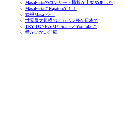
MasaFestaのコンサート情報が出始めました
MasaFestaにRajatonが！！
続報Masa Festa
世界最大規模のアカペラ祭が日本で
TRY-TONEがMY SpaceとYou tubeに
愛がいない部屋
良い時代になったねぇ
音律と音階の科学
これでいいのだ
a-cappella.comから注文の品が届いた
何故かiTunes storeで買ったm4pが音が出ない
買ってしまった
SINGS 2008 with Steve Dobrogosz
うつくしい子ども
3年で辞めた若者はどこへ行ったのか？
JPOPサウンドの核心部分が、実は１つのコード
楽譜が欲しい
落語百選 夏
ちいさなちいさな王様
勝間和代のビジネス頭を創る7つのフレームワーク
HD53R Ver.8を購入
パーフェクトブルー読了