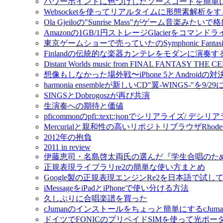
パワーポイントに色づけしたソースコードを簡単
Websocketを使ってリアルタイムに形態素解析をするmo
Ola Gjeiloの"Sunrise Mass"がゲーム音楽みたい
Amazonの1GB/1円ストレージGlacierをコマンドライ
東京ゲームショーで売っていたのSymphonic Fantas
Finlandの伝統的な楽器カンテレをモダンに演奏するIda
Distant Worlds music from FINAL FANTAS
想像もしなかった場外戦〜iPhone 5とAndroidの対決
harmonia ensembleが新しいCD"翼-WINGS-"を9/2
SINGSとDobrogoszが再び共演
生演奏への期待と価値
pficommonのpfi::text::jsonでシリアライズ/ 
Mercurialと親和性の高いリポジトリブラウザRho
2012年の抱負
2011 in review
伊藤恵司・名島啓太両氏の選んだ『学生合唱のた
正規表現ライブラリre2の簡単な使い方まとめ
Google製の正規表現エンジンRe2を日本語で試し
iMessageをiPadとiPhoneで使い分ける方法
久しぶりに合唱楽譜を買った
cJumanのインストールをちょっと簡単にするcJuman-ins
ドイツでFONICのプリペイドSIMを使って光ポ