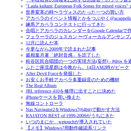
"Laula kultani: European Folk Songs for mixed v
世界変革の時〜ラヴォスのたった一つの買い方
アカペラのイベント情報とかをつぶやく@acappella_
練馬アカペラコンテストに行ってきた
合唱とアカペラのカレンダーをGoogle Calendar
フェラーラのジョスカン 〜ヴォーカルアンサンブ
12月に読んだ本
今更ながら2009年で読まれた記事
最相葉月著「絶対音感」を読了した
粒谷区民合唱団の一つの実現方法(妄想) - #tlros 
ふたご座流星群は今晩から。14日AM2時がピーク
After Devil Forceを発掘した
お安くお手軽アカペラ多重録音のための機材
The Real Album
JBL reference 410を修理に出すことに決めた
iPhoneケースを買い換えた
無線コントローラ
Nas Navigator2をWindows7(64bit)で動かす方法
RAJATON BEST of 1999-2009がうちにきた
いつのまにか、wptouchが導入されていた
【メモ】Windows7用動作確認系リンク