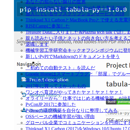
あなたの知らない煽りの世界
Windows 64bitでMeCab(とKyTea)を使う方法 2018
加入しているサブスクリプションサービス 2018
Thinkpad X1 CarbonとMacBook Proとで使え
RISECampに参加した
Treasure Dataに入りました&Plazma tech talkで話
親も読みたい子供とネットの向き合い方を考える
退職します
機械学習工学研究会キックオフシンポジウムに登
新しいPyPIでMarkdownのドキュメントを使う
「初めての自動テスト」を読んだ
Google Homeはスマートプラグと「部屋」でグ
2017年を振り返って
2017年に買ってよかったもの
ワンオペ育児がやってきたヤァ！ヤァ！ヤァ！
オライリーから「仕事ではじめる機械学習」が出
PyConJP 2017に参加した
Pythonの環境構築を自分なりに整理してみる
OSSベースの機械学習が強い理由
グローバル企業でコミュニケーションを円滑にす
Thinkpad X1 Carbon (2017)をWindows 10/Ubu