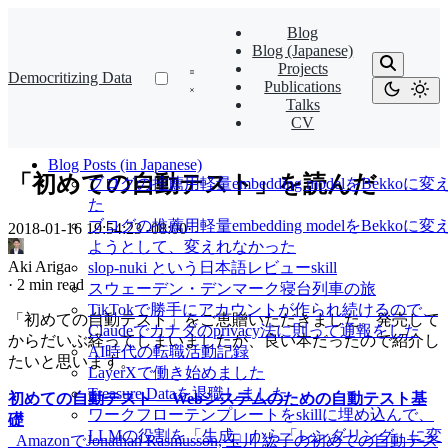
Blog
Blog (Japanese)
Projects
Democritizing Data
Publications
Talks
CV
Blog Posts (in Japanese)
「初めての自動テスト」を読んだ
ブログの推薦用軽量embedding modelをBekkoに変
た
ブログの推薦用軽量embedding modelをBekkoに変
2018-01-16 19:54:23 -08:00
·
ようとして、変えれなかった
Aki Ariga
slop-nuki という日本語レビューskill
·
2 min read
スウェーデン・デンマーク寝台列車の旅
TikTokで勝手にアカウントが作られ続けるので、
「初めての自動テスト」をご恵贈いただきました。発売して
Claudeでカナダのprivacy法に則って通報をした
からだいぶ経ってしまいましたが、良い本だったので紹介し
AI時代の転職活動記録
たいと思います。
LayerXで働き始めました
Treasure Dataを退職しました
初めての自動テスト ―Webシステムのための自動テスト基
ワークフローテンプレートをskillに埋め込んで、
礎
LLMの役割を「生成」から「レンダリング」に変
_AmazonでJonathan Rasmusson, 玉川 紘子の初めての自動テス