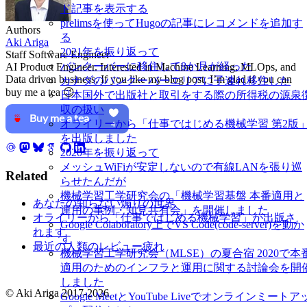
ド記事を表示する
prelimsを使ってHugoの記事にレコメンドを追加す
Authors
る
Aki Ariga
2021年を振り返って
Staff Software Engineer
バンクーバーに移住して8か月が経った
AI Product Engineer. Interested in Machine Learning, MLOps, and
Data driven business. If you like my blog post, I’m glad if you can
カナダのバンクーバーエリアに子連れ移住した
buy me a tea 😉
日本国外で出版社と取引をする際の所得税の源泉
収の扱い
オライリーから「仕事ではじめる機械学習 第2版
を出版しました
2020年を振り返って
メッシュWiFiが安定しないので有線LANを張り巡
Related
らせたんだが
機械学習工学研究会の「機械学習基盤 本番適用と
あなたの知らない煽りの世界
運用の事例・知見共有会」を開催しました
オライリーから「仕事ではじめる機械学習」が出版さ
Google Colaboratory上でVS Code(code-server)を動か
れます
す
最近の人類のレビュー疲れ
機械学習工学研究会（MLSE）の夏合宿 2020で本
適用のためのインフラと運用に関する討論会を開
しました
© Aki Ariga 2017-2026
Google MeetとYouTube Liveでオンラインミートア