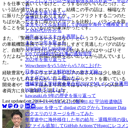
ジニアになった話〜英語勉強＆就活対策〜」を読
トを仕事で書いているけど、どうするのがいいんだっけ、と
だ
いう話が盛り込まれています。結構この手の話は、極端な方
2023年を振り返って
に振りたがる場合もありますが、コンフリクトする二つのた
携帯からSlackを消した
ちばがあったときに両方のメリットを比較し、バランスを取
楽天モバイルを利用してiPhoneを海外で機種変す
ることを促しているのが印象深かったです。
とSMS代がかかる
25年ぶりにスキーを再開した
また、「実機に勝るテストはない」というコラムではSpotify
また一つ年を取った
の車載機器連携でモックを多用しすぎて見逃したバグの話な
Timeline for Canadian PR
ど、自動テストだけじゃなくてUIがあるものはやっぱりそ
iOSでの休暇中の仕事の通知管理
うだよねーという前職の経験を思い出しながら読んでいまし
2022年を振り返って
た。
Wowchemyをv5.5.0からv5.7.0に上げた
日本のサービス解約RTA～カナダ編～
経験豊富なソフトウェアエンジニアの皆さんには少し物足り
カナダのいいとこ悪いとこ
ないかもしれませんが、日々悩みながらテストを書いている
機械学習工学研究会夏合宿2022でMLインフラ運用
開発者や、コードはあまり得意ではないけどというQA担当
WGを終了しました
者両方に良い書籍だと思います。
kawasaki.rb 9年の歴史を振り返って
Last updated on
2018-01-16 19:54:23 -08:00
バンクーバーのえんじに屋 #81,82 宇治拾遺物語
sqllineage を使って digdag のログから Treasure Data
のクエリのリネージを作ってみた
年度途中に海外移住した年の給与・退職所得の扱
3ファイル追加してGitHub ActionsでHugoにレコメ