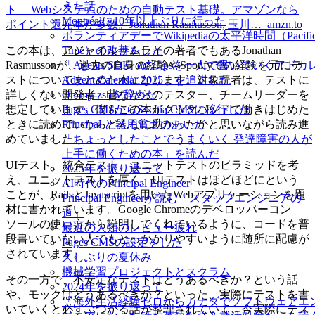
えた話
ト ―Webシステムのための自動テスト基礎。アマゾンなら
Montréalに10年以上ぶりに行った
ポイント還元本が多数。Jonathan Rasmusson, 玉川…_amzn.to
ボランティアデーでWikipediaの太平洋時間（Pacifi
この本は、アジャイルサムライの著者でもあるJonathan
Time）の改善をした
Rasmussonが、過去の自身の経験やSpotifyでの経験を元にテ
「Agents SDK+αのTipsを一人で書いていくアドカ
ストについてまとめた本になります。対象読者は、テストに
Advent Calendar 2025」を追走した
詳しくない開発者、昔ながらのテスター、チームリーダーを
Oh-my-zshを辞めた
想定しています。僕もこの本がクックパッドで働きはじめた
Pages CMSからSveltia CMSに移行した
ときに読めていたらどんなに助かったかと思いながら読み進
Principal と器用貧乏のあいだ
めていました。
「ちょっとしたことでうまくいく 発達障害の人が
上手に働くための本」を読んだ
UIテスト、統合テスト、ユニットテストのピラミッドを考
2025年を振り返って
え、ユニットテストを厚く、UIテストはほどほどにという
AI時代のPrincipal Engineer
ことが、RailsとJavascriptを用いたWebアプリケーションを題
Principal Engineerが読む「スタッフエンジニアの
材に書かれています。Google Chromeのデベロッパーコン
道」
ソールの使い方から説明してくれているように、コードを普
最近の人類のレビュー疲れ
段書いていない人でもとっかかりやすいように随所に配慮が
Pages CMSの設定をした
されています。
久しぶりの夏休み
機械学習プロジェクトとスクラム
その一方で、不安定なテストはどうあるべきか？という話
2024年を振り返って
や、モックはどうあるべきか？といった、実際にテストを書
「海外生活経験ゼロからカナダでソフトウェアエ
いていくと必ずぶつかる話が整理されていて、今実際にテス