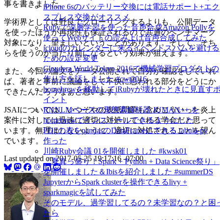
事を書きました。
iPhone 6sのバッテリー交換には電話サポート+エク
スプレス交換がオススメ
学術界としては野良でクローリングするよりも、公開データ
Rubyで深層学習を使った音声合成Amazon Pollyを
を使ったほうが再現性も保証されるので共通のベンチマーク
使ってWebサイトの読み上げ音声合成してみた
対象になり、望ましいということがあります。そして、そち
icloudのカレンダーに来るイベントスパムを避ける
らを使うのが当たり前になるという効果が狙えます。
ための設定変更
Cloudera World Tokyo 2016で機械学習プロダクトの
また、今回の論文をデータ公開されて自分が確認をしていれ
作り方を話しました #cwt2016
ば、著者と事前に議論をして不快に思われる部分をどうにか
homebrewを移動してiRubyが壊れたときに見直す
できたんだろうなぁと思います。
イント
JSAIについては、いつぞやの表紙問題も含めこういった炎上
RNNLMベースの形態素解析器 JUMAN++ を
案件に対しては迅速に適切に対処してくれる学会だと思って
homebrewでインストールできるようにした
います。無理はしないように、適切に対処されることを望ん
PDFの表をpandasのDataFrameにできる tabula-py
でいます。
作った
川崎Ruby会議 01を開催しました #kwsk01
Last updated on
2017-05-25 19:17:16 -07:00
「夏真っ盛り！Spark + Python + Data Science祭り」
を開催しました＆Ibisを紹介しました #summerDS
JupyterからSpark clusterを操作できるlivy +
sparkmagicを試してみた
そのモデル、過学習してるの？未学習なの？と困
たら