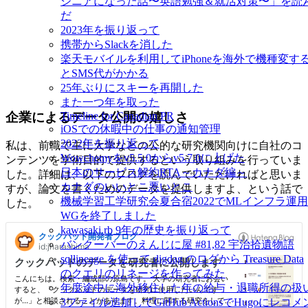
ジニアになった話〜英語勉強＆就活対策〜」を読
だ
2023年を振り返って
携帯からSlackを消した
楽天モバイルを利用してiPhoneを海外で機種変す
とSMS代がかかる
25年ぶりにスキーを再開した
また一つ年を取った
企業によるデータ公開の嬉しさ
Timeline for Canadian PR
iOSでの休暇中の仕事の通知管理
2022年を振り返って
私は、前職で主に大学などの公的な研究機関向けに自社のコ
Wowchemyをv5.5.0からv5.7.0に上げた
ンテンツを学術目的で提供するという取り組みを行っていま
日本のサービス解約RTA～カナダ編～
した。詳細は、以下のブログを読んでいただければと思いま
カナダのいいとこ悪いとこ
すが、論文を書くためのデータを提供しますよ、という話で
機械学習工学研究会夏合宿2022でMLインフラ運用
した。
WGを終了しました
kawasaki.rb 9年の歴史を振り返って
バンクーバーのえんじに屋 #81,82 宇治拾遺物語
sqllineage を使って digdag のログから Treasure Data
のクエリのリネージを作ってみた
年度途中に海外移住した年の給与・退職所得の扱
3ファイル追加してGitHub ActionsでHugoにレコメ