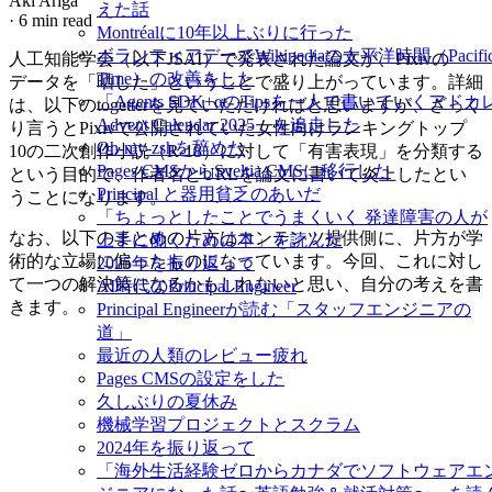
Aki Ariga
えた話
·
6 min read
Montréalに10年以上ぶりに行った
ボランティアデーでWikipediaの太平洋時間（Pacifi
人工知能学会（以下JSAI）で発表された論文が、Pixivの
Time）の改善をした
データを「晒した」ということで盛り上がっています。詳細
「Agents SDK+αのTipsを一人で書いていくアドカ
は、以下のtogetterを見ていただければと思いますが、ざっく
Advent Calendar 2025」を追走した
り言うとPixivで公開されていた女性向けランキングトップ
Oh-my-zshを辞めた
10の二次創作小説（R-18）に対して「有害表現」を分類する
Pages CMSからSveltia CMSに移行した
という目的で、作者名とURLを論文に書いて炎上したとい
Principal と器用貧乏のあいだ
うことになります。
「ちょっとしたことでうまくいく 発達障害の人が
なお、以下のまとめの片方はコンテンツ提供側に、片方が学
上手に働くための本」を読んだ
術的な立場に偏ったものになっています。今回、これに対し
2025年を振り返って
て一つの解決策になるかもしれないと思い、自分の考えを書
AI時代のPrincipal Engineer
きます。
Principal Engineerが読む「スタッフエンジニアの
道」
最近の人類のレビュー疲れ
Pages CMSの設定をした
久しぶりの夏休み
機械学習プロジェクトとスクラム
2024年を振り返って
「海外生活経験ゼロからカナダでソフトウェアエ