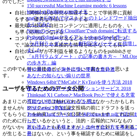
のでした。
150 successful Machine Learning models: 6 lessons
learned at Booking.comのメモ
自社に関係のある研究を加速することで学術界に貢献
spaCyとGiNZAでマストドンのトレンドワード抽
をする・優秀な学生にリーチする
をしてみた
最先端の技術を自社コンテンツに適用したものを、い
NotionのページをCloudflareでsub domainに転送する
ち早く応用につなげる
Pythonのdigdagクライアントtdworkflowを作った
コンテンツID、ユーザ名などをマスキングすること
『n月刊ラムダノート』創刊記念パーティに登壇し
で、論文に対して直接的な情報を出さなくても良い
ました
自社のユーザが不利益を被るようなものをpublishさせ
「n月刊ラムダノート」の記事の書き方～「MLOp
ない
の歩き方」編
この中でも特に最後のポイントについて書きたいと思いま
首や肩に優しい海外出張に便利な道具達
す。
あなたの知らない煽りの世界
Windows 64bitでMeCab(とKyTea)を使う方法 2018
ユーザを守るためのデータ公開
加入しているサブスクリプションサービス 2018
Thinkpad X1 CarbonとMacBook Proとで使える充電
あまりこの点については触れられることはなかったかもしれ
可能なUSB Type-Cのハブを選ぶ
ませんが、クックパッドでは論文投稿の前にドラフトを送っ
RISECampに参加した
てもらうことを約束してデータ公開をしています。これは何
Treasure Dataに入りました&Plazma tech talkで話し
のために行っているかというと、法的・広報的にNGなもの
した
がないか、ということもありますが、ユーザに対して不利益
親も読みたい子供とネットの向き合い方を考える
が生じることはないか、という事を確認するために確認をし
冊