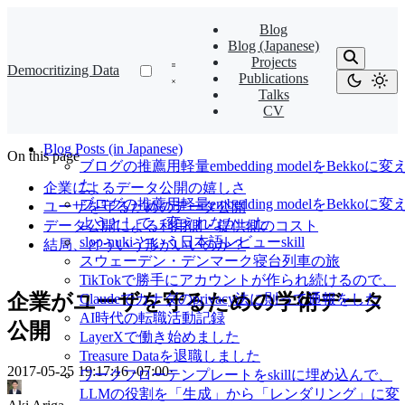
Blog
Blog (Japanese)
Projects
Democritizing Data
Publications
Talks
CV
Blog Posts (in Japanese)
On this page
ブログの推薦用軽量embedding modelをBekkoに変
た
企業によるデータ公開の嬉しさ
ブログの推薦用軽量embedding modelをBekkoに変
ユーザを守るためのデータ公開
ようとして、変えれなかった
データ公開による利用側・提供側のコスト
slop-nuki という日本語レビューskill
結局、どういう形がいいのか？
スウェーデン・デンマーク寝台列車の旅
TikTokで勝手にアカウントが作られ続けるので、
企業がユーザを守るための学術データ
Claudeでカナダのprivacy法に則って通報をした
AI時代の転職活動記録
公開
LayerXで働き始めました
Treasure Dataを退職しました
2017-05-25 19:17:16 -07:00
·
ワークフローテンプレートをskillに埋め込んで、
LLMの役割を「生成」から「レンダリング」に変