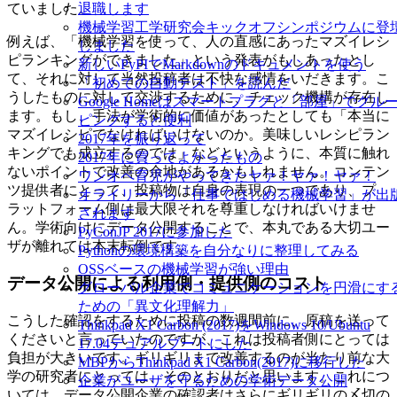
ていました。
退職します
機械学習工学研究会キックオフシンポジウムに登
例えば、「機械学習を使って、人の直感にあったマズイレシ
しました
ピランキングができました」という発表がもしあったとし
新しいPyPIでMarkdownのドキュメントを使う
て、それに対して当然投稿者は不快な感情をいだきます。こ
「初めての自動テスト」を読んだ
うしたものに対して交渉するために、チェック機構が存在し
Google Homeはスマートプラグと「部屋」でグル
ます。もし、手法が学術的に価値があったとしても「本当に
ピングすると便利
マズイレシピでなければいけないのか。美味しいレシピラン
2017年を振り返って
キングでも成立するのでは」などというように、本質に触れ
2017年に買ってよかったもの
ないポイントで改善の余地があるかもしれません。コンテン
ワンオペ育児がやってきたヤァ！ヤァ！ヤァ！
ツ提供者にとって、投稿物は自身の表現の一つであり、プ
オライリーから「仕事ではじめる機械学習」が出
ラットフォーム側は最大限それを尊重しなければいけませ
されます
ん。学術向けにデータ公開することで、本丸である大切ユー
PyConJP 2017に参加した
ザが離れては本末転倒です。
Pythonの環境構築を自分なりに整理してみる
OSSベースの機械学習が強い理由
データ公開による利用側・提供側のコスト
グローバル企業でコミュニケーションを円滑にす
ための「異文化理解力」
こうした確認をするために投稿の数週間前に、原稿を送って
Thinkpad X1 Carbon (2017)をWindows 10/Ubuntu
くださいと言っていたのですが、これは投稿者側にとっては
17.04デュアルブートにした
負担が大きいです。ギリギリまで改善するのが当たり前な大
MBPからThinkpad X1 Carbon(2017)に移行した
学の研究者にとっては、そのとおりだと思います。これにつ
企業がユーザを守るための学術データ公開
いては、データ公開企業の確認者はさらにギリギリの〆切の