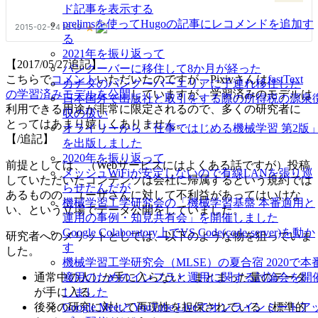
ド記事を表示する
prelimsを使ってHugoの記事にレコメンドを追加す
る
2021年を振り返って
【2017/05/27追記】
バンクーバーに移住して8か月が経った
こちらで
コメント
いただいたのですが、Pixivさんは
fastText
カナダのバンクーバーエリアに子連れ移住した
の学習済みモデルを公開
していますが、学習済みのモデルは
日本国外で出版社と取引をする際の所得税の源泉
利用できる用途が非常に限定されるので、多くの研究者に
収の扱い
とってはあまり嬉しくありません。
オライリーから「仕事ではじめる機械学習 第2版
【/追記】
を出版しました
2020年を振り返って
前提としては、（Webサービスにはよくある話ですが）投稿
メッシュWiFiが安定しないので有線LANを張り巡
していただいたコンテンツは会社に帰属するという規約では
らせたんだが
あるものの、ユーザさんに対して不利益があってはいけな
機械学習工学研究会の「機械学習基盤 本番適用と
い、という立場でデータ公開をしていました。
運用の事例・知見共有会」を開催しました
Google Colaboratory上でVS Code(code-server)を動か
研究者へのメリットとしては、以下のような物を狙っていま
す
した。
機械学習工学研究会（MLSE）の夏合宿 2020で本
適用のためのインフラと運用に関する討論会を開
通常中の人しか手に入らない、まとまった量のデータ
しました
が手に入る
Google MeetとYouTube Liveでオンラインミートア
後発の研究に対して再現性を担保されている（標準的