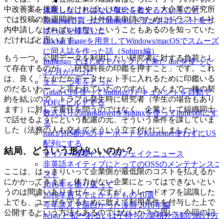
中改善案を提案しなければいけないことや、大企業の研究所
体験したことのない概念を教えるということ
では投稿の数週間前に、社外発表申請のためにドラフトを社
Amazonで買ったThinkpad トラックポイント キー
内申請しなければいけないということもあるのを知っていた
ボードを修理した
だければと思います。
Docker imageを用意してWindows/macOSでスムーズ
に同人誌を作った話（Sphinx編）
もう一つ、公開データを利用したい研究者に対する負荷とし
Indigogo ではじめてバックして来た dot を使って
て存在するのが、「研究科長の印鑑を押すこと」です。これ
3ヶ月がたった
は、良く「たかだかデータセット手に入れるために印鑑いる
また一つ年をとった
のだるいわー」と言われていたのですが、あくまで一種の契
Gitlab CIを使ってSphinxのドキュメントを自動で
約を結ぶので、トラブル発生時に研究者（学生の場合もあり
PDFにビルドする
ます）に対して責任を問うのではなく、企業として組織同士
数式入りのmarkdownをSphinxを使ってhtml/pdfにす
で話せるようにという配慮の元、そういう条件を課していま
る
した（法務の人も交えてそういう立て付けにしました）。
macのJIS配列のキーボードをKarabiner使わずにUS
配列にする
結局、どういう形がいいのか？
サイバー攻撃としてのフェイクニュース
非英語ネイティブにとってのOSSのメンテナンス
ここは、はっきりいって企業側が最低限のコストを払えるか
スト
にかかってきます。体力がない企業にとってはできないとい
2016年を振り返って
うのは間違いありません。ですが、トレードオフを認識した
2016年買ってよかったもの 10選
上でも、ユーザを守るために敢えて利用条件を付与した上で
今年読んで面白かった漫画 2016年編
公開するという方法もあるのではないか？と思い、今回の記
#eigo と私〜あるいは子持ちの業務外活動の続け方