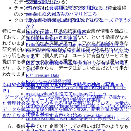
プの配信をした
なデータセットたりうる）
テレカン・発表用にマイクを用意しよう
チャンスが有れば、共同研究の糸口になる（資金獲得
pandas 1.0 のpd.NAのハマりどころ
のルートを手に入れる）
Jupyter Notebook/LabsをMLのどのフェーズで使う
クローラを書く時間を、研究に当てられる
か？
特に一点目については、IT系の特定の大企業が情報を独占し
2019年に買ってよかった漫画
ており、それが外に出ることがまずない、という指摘がなさ
2019年末年始に見た映画
れていますし、それも原因でアカデミアからどんどん優秀な
Pythonistaのためのdigdag py> operator開発ガイド
研究者がGoogleやFacebookなどの企業に吸い込まれていると
Facebook Prophetのplotをmodelオブジェクトなしで
いう話もあります（個人的には、ユーザに有益なサービスを
する
提供する事がデータを集める重要なポイントだとは思います
IBIS 2019の機械学習工学企画セッションに登壇し
が）。以下の記事からも、データは新しい石油だという事が
ました
わかります。
RとTreasure Data
Rパッケージ開発の闇
もはや企業規模で判断できぬデータ時代の独占（写真＝Ａ
VeinのiOSショートカット複数URL対応しました
Ｐ）
mecab-python3を捨ててnatto-pyにしよう
_グーグルなど「データの巨人」が小説『1984年』で描かれ
ストレートネック向け最近の枕事情
た管理社会をほうふつさせる世界を創り出している。大量の
GitHub ActionsでIssue templateに従っていないissue
データを武器に市場の動きを細かく把握。新興企業が参入で
closeする
きなくなる状態を危惧する声が出始め_mw.nikkei.com
GitHub ActionsでAPI tokenを使ってPyPIへリリース
する
一方、提供をしていた企業側としての狙いは以下のようなも
digdagのworkflowをCIでrun throughする