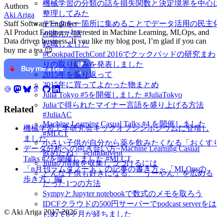
機械学習の分類の話を損失関数と決定境界を中心
Authors
整理してみた
Aki Ariga
Staff Software Engineer
データを一箇所に集めることでデータ活用の民主
AI Product Engineer. Interested in Machine Learning, MLOps, and
が進んだ話
Data driven business. If you like my blog post, I’m glad if you can
転職しました
buy me a tea 😉
#CookpadTechConf 2016でクックパッドの研究まわ
りの取り組みを発表しました
2015年を振り返って
2015年に買ってよかった物まとめ
Julia Tokyo #5を開催しました #JuliaTokyo
Juliaで得られたマイナー言語を盛り上げる方法
Related
#JuliaAC
Machine Learning Casual Talks #4 を開催しました
機械学習工学研究会キックオフシンポジウムに登壇し
#MLCT
ました
小さい子供が自分から薬を飲みたくなる「おくす
データ分析への向き合い方~Machine Learning Casual
飲めたね」 #childadvent
Talks #2を開催しました #MLCT
Juliaの情報を収集しつづけるには
「n月刊ラムダノート」の記事の書き方～「MLOpsの
どんな子供も好きになる、「うーやん」を広める
歩き方」編
たった1つの方法
SympyとJupyter notebookで数式のメモを取ろう
IDCFクラウドの500円サーバーでpodcast serverをは
© Aki Ariga 2017-2026
じめて8ヶ月が経ちました