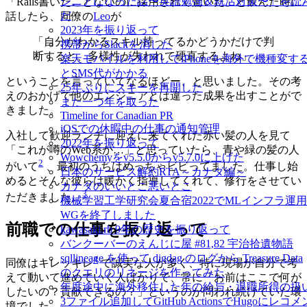
ジニアになった話〜英語勉強＆就活対策〜」を読
「Rails書いたことないのに採用されて驚いた」と飲んだ時に
だ
話したら、同僚の
Leo
が
2023年を振り返って
「自分がわかるスキル持ってるかどうかだけで判
携帯からSlackを消した
断すると、多様性が失われて硬直するよね」
楽天モバイルを利用してiPhoneを海外で機種変す
とSMS代がかかる
ということを言っていてなるほどー、と思いました。その考
25年ぶりにスキーを再開した
えのおかげで他のエンジニアとは違った成果を出すことがで
また一つ年を取った
きました。
Timeline for Canadian PR
iOSでの休暇中の仕事の通知管理
入社して歓迎ランチに迎えに来てくれた赤い髪の人を見て
2022年を振り返って
「これが噂のWeb系か…」と思っていたら、青や緑の髪の人
Wowchemyをv5.5.0からv5.7.0に上げた
2
がいて
、最初のうちはめっちゃビビってました。仕事し始
日本のサービス解約RTA～カナダ編～
めるとそんな彼らは暖かく指導してくれて、修行をさせてい
カナダのいいとこ悪いとこ
3
ただきました。
機械学習工学研究会夏合宿2022でMLインフラ運用
WGを終了しました
前職での仕事を振り返って
kawasaki.rb 9年の歴史を振り返って
バンクーバーのえんじに屋 #81,82 宇治拾遺物語
sqllineage を使って digdag のログから Treasure Data
4
同僚はキレッキレ
で誠実な人が多く、特に現場が自分で考
のクエリのリネージを作ってみた
えて動いて進めていく人ばかりで、常に「お前はここで何が
年度途中に海外移住した年の給与・退職所得の扱
したいの？貢献できるの？」というのが問われ続けていた環
3ファイル追加してGitHub ActionsでHugoにレコメ
境でした。