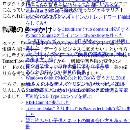
ロダクトを作ることが好きというちょっと面白いエンジニア
150 successful Machine Learning models: 6 lessons
になっていました。 バランス感覚を持ったジェネラリスト
learned at Booking.comのメモ
になれればいいなと思っています。
spaCyとGiNZAでマストドンのトレンドワード抽
をしてみた
転職のきっかけ
NotionのページをCloudflareでsub domainに転送する
Pythonのdigdagクライアントtdworkflowを作った
『n月刊ラムダノート』創刊記念パーティに登壇し
段々と「Rubyで仕事をしたい」から「プロダクトを通じて
ました
価値を届けたい」「データをビジネスに変えたい」という方
「n月刊ラムダノート」の記事の書き方～「MLOp
向に考え方がシフトしてきました。 DeepLearning以降、特に
の歩き方」編
TensorFlowがリリースしてから、機械学習界隈の変化のス
首や肩に優しい海外出張に便利な道具達
ピードの加速とコモディティ化が激しくなってきて、身の振
あなたの知らない煽りの世界
り方を考えないといけないなと思い始めました。
Windows 64bitでMeCab(とKyTea)を使う方法 2018
加入しているサブスクリプションサービス 2018
一方で、garyuさんの本を読んで「USに行きたいのなら日本
Thinkpad X1 CarbonとMacBook Proとで使える充電
法人に入るのが定石」というのを学んで頭の奥底に溜まって
可能なUSB Type-Cのハブを選ぶ
いました。
RISECampに参加した
Treasure Dataに入りました&Plazma tech talkで話し
した
親も読みたい子供とネットの向き合い方を考える
冊