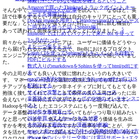
体験したことのない概念を教えるということ
Amazonで買ったThinkpad トラックポイント キー
そんな中で、
shiumachiさんの記事
を読んで、「なるほど、英
ボードを修理した
語で仕事をするという選択肢は自分のキャリアにとっても重
Docker imageを用意してWindows/macOSでスムーズ
要だな」という想いが強くなった時に、一緒に飲む機会が
に同人誌を作った話（Sphinx編）
5
あって誘われて面接を受けて入ることになりました。
Indigogo ではじめてバックして来た dot を使って
3ヶ月がたった
前々からセールスエンジニアは、ユーザーに価値をどうやっ
また一つ年をとった
たら届けられるかを考える点で、BtoBにおけるプロダクト
Gitlab CIを使ってSphinxのドキュメントを自動で
エンジニアだなとshiumachiさんの言葉を読んで感じていまし
PDFにビルドする
た。
数式入りのmarkdownをSphinxを使ってhtml/pdfにす
る
今の上司がとても良い人で彼に惚れたというのも大きいで
macのJIS配列のキーボードをKarabiner使わずにUS
す。 マネージャーだけど最新の技術に対しても常にキャッ
配列にする
チアップをし続けて、かつ非ネイティブに対してもとても辛
サイバー攻撃としてのフェイクニュース
抱強く接してくれて、ここまで条件の良い上司はめったに出
非英語ネイティブにとってのOSSのメンテナンス
会えない（＝自分に言い訳ができない）と思っています。
スト
Hadoopを中心としたエコシステムにもう一度飛び込んで、
2016年を振り返って
データ基盤のインフラ周りについてもがっつり取り組みたい
2016年買ってよかったもの 10選
なと思っています。 色んなデータをみてどう価値を生み出
今年読んで面白かった漫画 2016年編
すかを考えるのが好きなのですが、仕事をすることが、デー
#eigo と私〜あるいは子持ちの業務外活動の続け方
タを活かしてビジネスに変えることにつながるので、今から
iPhone 6sのバッテリー交換には電話サポート+エク
ワクワクしています。