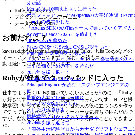
えた話
Montréalに10年以上ぶりに行った
Ruby大好きポエム
ボランティアデーでWikipediaの太平洋時間（Pacifi
プロダクトエンジニアポエム
Time）の改善をした
データ大好きポエム
「Agents SDK+αのTipsを一人で書いていくアドカ
Advent Calendar 2025」を追走した
お前だれよ？
Oh-my-zshを辞めた
Pages CMSからSveltia CMSに移行した
kawasaki.rbやMachine Learning Casual Talks、Julia Tokyoなどの
Principal と器用貧乏のあいだ
ミートアップをやってます。 なお、今後もコミュニティ活
「ちょっとしたことでうまくいく 発達障害の人が
動は続けていきたいと思います。
上手に働くための本」を読んだ
2025年を振り返って
Rubyが好きでクックパッドに入った
AI時代のPrincipal Engineer
Principal Engineerが読む「スタッフエンジニアの
道」
1
仕事でまったくRailsを書いていない人だった
のに、「Ruby
最近の人類のレビュー疲れ
が好きです！Rubyistなら一度は働いてみたいです！NLPと機
Pages CMSの設定をした
械学習はやってきたんですが、世の人の役に立つものを作っ
久しぶりの夏休み
て使ってもらいたいです」とミーハーな気持ちで挑んだので
機械学習プロジェクトとスクラム
すが、なんとか拾ってもらえて2年8ヶ月働くことができまし
2024年を振り返って
た。
「海外生活経験ゼロからカナダでソフトウェアエ