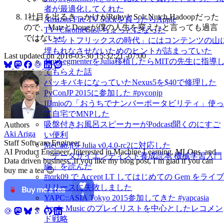
者が最適化してくれた
1社目を出るきっかけがRubyとSolr,Nutch,Hadoopだった
Amazon Fire TV Stickを買ったらApple
ので、MatzとDougが僕の人生を変えたと言っても過言
TV+ChromeCast-ちょっとになった
ではない
↩︎
「ネットフリックスの時代」にはコンテンツの山
埋もれなさせないためのヒントが詰まっていた
Last updated on
2016-03-30 15:32:21 -07:00
TinySegmenterをJulia移植したらMITの先生に指導
てもらえた話
バッキバキになっていたNexus5を$40で修理した
PyConJP 2015に参加した #pyconjp
IIJmioの「おうちでナンバーポータビリティ」使っ
て自宅でMNPした
吸盤付きお風呂スピーカーがPodcast聞くのにすご
Authors
Aki Ariga
い便利
Staff Software Engineer
MeCab.jlをJulia v0.4.0-rc2に対応した
AI Product Engineer. Interested in Machine Learning, MLOps, and
「データサイエンティスト養成読本 機械学習入門
Data driven business. If you like my blog post, I’m glad if you can
編」を読んだ
buy me a tea 😉
#tqrk09 で Accept LT してはじめての Gem をライブ
リリースに失敗しました
YAPC::ASIA Tokyo 2015参加してきた #yapcasia
Apple Music のプレイリストを中心としたレコメン
ド戦略