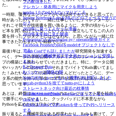
プの配信をした
た。
テレカン・発表用にマイクを用意しよう
pandas 1.0 のpd.NAのハマりどころ
一時期、優秀なエンジニアがいれば何でもできると思ってた
Jupyter Notebook/LabsをMLのどのフェーズで使う
時があったのですが、一緒に仕事していたディレクターが、
か？
それこそ我々が技術書を買い漁るように、大学の頃からレシ
2019年に買ってよかった漫画
ピ本を買い続けている、という人で、逆立ちしてもこの人の
2019年末年始に見た映画
愛を持ったプロダクトにはかなわん、と思いながら一緒に仕
Pythonistaのためのdigdag py> operator開発ガイド
事できたのもまたいい経験でした。
Facebook Prophetのplotをmodelオブジェクトなしで
する
最後1年は、
Tech Confでも話しましたが
研究開発を加速する
IBIS 2019の機械学習工学企画セッションに登壇し
べく、データの学術公開やアカデミアとのリレーションシッ
ました
プの構築にも携わらせていただきました。特に、データ公開
RとTreasure Data
やハッカソンのおかげで、それまでバイトでRails書いてまし
Rパッケージ開発の闇
た！みたいな、プロの新卒がほとんどだったところに、デー
VeinのiOSショートカット複数URL対応しました
タ系の能力を持った学生への門戸を開けたのは良かったと
mecab-python3を捨ててnatto-pyにしよう
思っています。
ストレートネック向け最近の枕事情
あとは、終盤は
Jupyter notebook
のエバンジェリスト業を社内
GitHub ActionsでIssue templateに従っていないissue
で勝手にやっていました。クックパッドに不本意ながら
closeする
Pythonを広めたのはワタシです。
GitHub ActionsでAPI tokenを使ってPyPIへリリース
する
振り返ると、機械学習がある程度わかり、Railsも書けて、プ
digdagのworkflowをCIでrun throughする