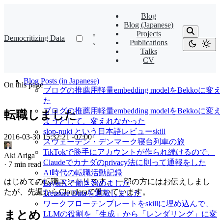
Blog
Blog (Japanese)
Projects
Democritizing Data
Publications
Talks
CV
Blog Posts (in Japanese)
On this page
ブログの推薦用軽量embedding modelをBekkoに変
た
ブログの推薦用軽量embedding modelをBekkoに変
転職しました
ようとして、変えれなかった
slop-nuki という日本語レビューskill
2016-03-30 15:32:21 -07:00
·
スウェーデン・デンマーク寝台列車の旅
TikTokで勝手にアカウントが作られ続けるので、
Aki Ariga
Claudeでカナダのprivacy法に則って通報をした
·
7 min read
AI時代の転職活動記録
はじめての転職エントリです。 一部の方にはお伝えしまし
LayerXで働き始めました
たが、先週からClouderaで働いています。
Treasure Dataを退職しました
ワークフローテンプレートをskillに埋め込んで、
まとめ
LLMの役割を「生成」から「レンダリング」に変