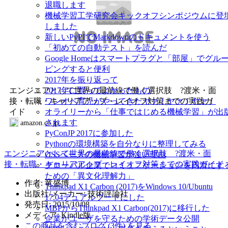
退職します
機械学習工学研究会キックオフシンポジウムに登
しました
新しいPyPIでMarkdownのドキュメントを使う
「初めての自動テスト」を読んだ
Google Homeはスマートプラグと「部屋」でグル
ピングすると便利
2017年を振り返って
2017年に買ってよかったもの
エンジニアとして世界の最前線で働く選択肢 ?渡米・面
ワンオペ育児がやってきたヤァ！ヤァ！ヤァ！
接・転職・キャリアアップ・レイオフ対策までの実践ガ
オライリーから「仕事ではじめる機械学習」が出
イド
されます
amazon.co.jp
PyConJP 2017に参加した
Pythonの環境構築を自分なりに整理してみる
エンジニアとして世界の最前線で働く選択肢 ?渡米・面
OSSベースの機械学習が強い理由
接・転職・キャリアアップ・レイオフ対策までの実践ガイド
グローバル企業でコミュニケーションを円滑にす
ための「異文化理解力」
作者: 竜盛博
Thinkpad X1 Carbon (2017)をWindows 10/Ubuntu
出版社/メーカー: 技術評論社
17.04デュアルブートにした
発売日: 2015/10/08
MBPからThinkpad X1 Carbon(2017)に移行した
メディア: Kindle版
企業がユーザを守るための学術データ公開
この商品を含むブログ (3件) を見る