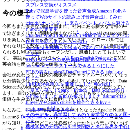
スプレス交換がオススメ
Rubyで深層学習を使った音声合成Amazon Pollyを
今の様子
使ってWebサイトの読み上げ音声合成してみた
icloudのカレンダーに来るイベントスパムを避ける
今回もまた優秀な同僚に囲まれ、社内にある膨大な情報の中
ための設定変更
6
で泳ぎまくりたい衝動を抑えながら
、久しぶりのHadoop周
Cloudera World Tokyo 2016で機械学習プロダクトの
りを楽しんでキャッチアップしています。 グローバルでは
作り方を話しました #cwt2016
それなりに人数がいる会社ですが、ソースコードは自由に見
homebrewを移動してiRubyが壊れたときに見直す
られるしMLの議論もオープンだし、風通しはとてもよいで
イント
す。 英語もまだまだだけど、
All Ears English Podcast
とDMM
RNNLMベースの形態素解析器 JUMAN++ を
英会話を使って必死に頑張っています。
homebrewでインストールできるようにした
PDFの表をpandasのDataFrameにできる tabula-py
会社が変わって、社内の機械学習チャットルームがなくなっ
作った
た分情報少なくなるかなと少し心配していたのですが、Data
川崎Ruby会議 01を開催しました #kwsk01
Science系のMLがあってそこを眺めてテンション上がってい
「夏真っ盛り！Spark + Python + Data Science祭り」
ます。 自分の強みを活かしつつ、少しでも多くのデータが
を開催しました＆Ibisを紹介しました #summerDS
価値を生み出せるように貢献していきたいです。
JupyterからSpark clusterを操作できるlivy +
sparkmagicを試してみた
ちなみに、1社目を転職するきっかけとなったApache Nutch,
そのモデル、過学習してるの？未学習なの？と困
7
Luceneを
Doug Cutting
が作っていたということを、今更な
たら
がら知り、なるほどこれは必然だったかという想いでいっぱ
機械学習の分類の話を損失関数と決定境界を中心
8
いです。