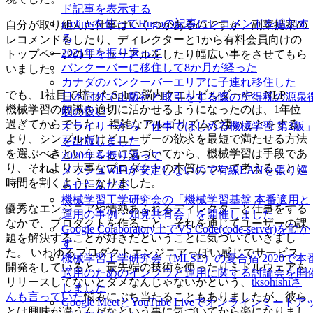
ド記事を表示する
prelimsを使ってHugoの記事にレコメンドを追加す
自分が取り組んだ仕事はいくつかあるのですが、副菜提案の
る
レコメンドをしたり、ディレクターと1から有料会員向けの
2021年を振り返って
トップページのリニューアルをしたり幅広い事をさせてもら
バンクーバーに移住して8か月が経った
いました。
カナダのバンクーバーエリアに子連れ移住した
でも、1社目で培ったSolrの脳内クエリビルダーや、NLP、
日本国外で出版社と取引をする際の所得税の源泉
機械学習の知識を適切に活かせるようになったのは、1年位
収の扱い
過ぎてからでした。 複雑なアルゴリズムで凄いことをする
オライリーから「仕事ではじめる機械学習 第2版
より、シンプルだけどユーザーの欲求を最短で満たせる方法
を出版しました
を選ぶべきということに気づいてから、機械学習は手段であ
2020年を振り返って
り、それより大事なプロダクトの本質について考えることに
メッシュWiFiが安定しないので有線LANを張り巡
時間を割くようになりました。
らせたんだが
機械学習工学研究会の「機械学習基盤 本番適用と
優秀なエンジニアや情熱あふれるディレクターと仕事をする
運用の事例・知見共有会」を開催しました
なかで、プロダクトを作ること、それを通じてユーザーの課
Google Colaboratory上でVS Code(code-server)を動か
題を解決することが好きだということに気づいていきまし
す
た。 いわゆるプロダクトエンジニアっぽい感じでサービス
機械学習工学研究会（MLSE）の夏合宿 2020で本
開発をしていると、最先端の技術を使ったりミドルウェアを
適用のためのインフラと運用に関する討論会を開
リリースしてないとダメなんじゃないかという、
tksohishiさ
しました
んも言っていた
悩みにぶち当たることもありましたが、彼ら
Google MeetとYouTube Liveでオンラインミートア
とは興味が違うんだなという事に気づいてから楽になりまし