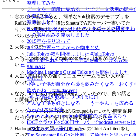
整理してみた
データを一箇所に集めることでデータ活用の民主
が進んだ話
念のため補足すると、簡単なSolr検索のデモアプリを
転職しました
Rails2系で書いて、後はSinatraでAPIサーバー書いてた
#CookpadTechConf 2016でクックパッドの研究まわ
り、OSS活動はしてたけど、他の人からするとほぼ0レ
りの取り組みを発表しました
ベルだった
↩︎
2015年を振り返って
大体元ドワ勢
↩︎
2015年に買ってよかった物まとめ
Julia Tokyo #5を開催しました #JuliaTokyo
本当にyoshioriさんとmakimotoさんには頭が上がらな
Juliaで得られたマイナー言語を盛り上げる方法
い
↩︎
#JuliaAC
Machine Learning Casual Talks #4 を開催しました
人生N周目以降の強くてニューゲームっぽい人が多
#MLCT
かった
↩︎
小さい子供が自分から薬を飲みたくなる「おくす
飲めたね」 #childadvent
なお、昨年末から転職活動はしていたので、例の話と
Juliaの情報を収集しつづけるには
は関係ありません
↩︎
どんな子供も好きになる、「うーやん」を広める
たった1つの方法
クックパッドの社内wikiのGroupadもたいがい時間泥棒
SympyとJupyter notebookで数式のメモを取ろう
だったけど、それを上回る時間泥棒っぷり
↩︎
IDCFクラウドの500円サーバーでpodcast serverをは
じめて8ヶ月が経ちました
Hadoopの生みの親。今はClouderaのChief Architectをし
TinySegmenter.jlをGoと比較して負けたと思ったら
ている
↩︎