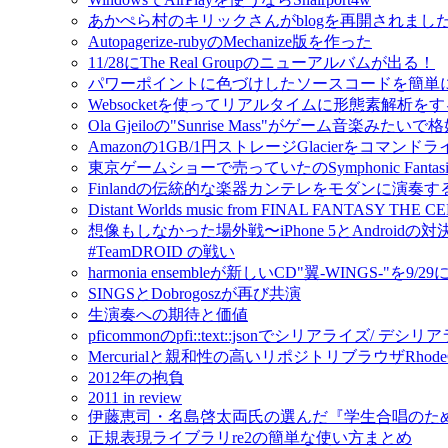
あかぺら村のキリックさんがblogを再開されました！ - A C
Autopagerize-rubyのMechanize版を作った
11/28にThe Real Groupのニューアルバムが出る！
パワーポイントに色づけしたソースコードを簡単
Websocketを使ってリアルタイムに形態素解析をするmo
Ola Gjeiloの"Sunrise Mass"がゲーム音楽みたい
Amazonの1GB/1円ストレージGlacierをコマンドライ
東京ゲームショーで売っていたのSymphonic Fantas
Finlandの伝統的な楽器カンテレをモダンに演奏するIda
Distant Worlds music from FINAL FANTAS
想像もしなかった場外戦〜iPhone 5とAndroidの対
#TeamDROID の戦い
harmonia ensembleが新しいCD"翼-WINGS-"を9/2
SINGSとDobrogoszが再び共演
生演奏への期待と価値
pficommonのpfi::text::jsonでシリアライズ/ 
Mercurialと親和性の高いリポジトリブラウザRho
2012年の抱負
2011 in review
伊藤恵司・名島啓太両氏の選んだ『学生合唱のた
正規表現ライブラリre2の簡単な使い方まとめ