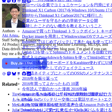
グローバル企業でコミュニケーションを円滑にす
Thinkpad X1 Carbon (2017)をWindows 10/Ubu
MBPからThinkpad X1 Carbon(2017)に移行した
企業がユーザを守るための学術データ公開
体験したことのない概念を教えるということ
Authors
Amazonで買ったThinkpad トラックポイント 
Aki Ariga
Docker imageを用意してWindows/macOSで
Staff Software Engineer
Indigogo ではじめてバックして来た dot を使っ
AI Product Engineer. Interested in Machine Learning, MLOps, and
また一つ年をとった
Data driven business. If you like my blog post, I’m glad if you can
Gitlab CIを使ってSphinxのドキュメントを自動
buy me a tea 😉
数式入りのmarkdownをSphinxを使ってhtml/pdfに
macのJIS配列のキーボードをKarabiner使わずに
サイバー攻撃としてのフェイクニュース
非英語ネイティブにとってのOSSのメンテナンス
2016年を振り返って
Related
2016年買ってよかったもの 10選
今年読んで面白かった漫画 2016年編
TinySegmenterをJulia移植したらMITの先生に指導して
#eigo と私〜あるいは子持ちの業務外活動の続け方
もらえた話
iPhone 6sのバッテリー交換には電話サポート+
MeCab.jlをJulia v0.4.0-rc2に対応した
Rubyで深層学習を使った音声合成Amazon Pol
Juliaでword countして気づいたこと #JuliaAC
icloudのカレンダーに来るイベントスパムを避け