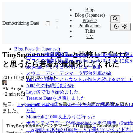
Blog
Blog (Japanese)
Projects
Democritizing Data
Publications
Talks
CV
Blog Posts (in Japanese)
TinySegmenter.jlをGoと比較して負けた
ブログの推薦用軽量embedding modelをBekkoに変
ブログの推薦用軽量embedding modelをBekk
と思ったら若者が最適化してくれた
slop-nuki という日本語レビューskill
スウェーデン・デンマーク寝台列車の旅
2015-11-08 11:00:00 -08:00
·
TikTokで勝手にアカウントが作られ続けるので、Cl
AI時代の転職活動記録
Aki Ariga
LayerXで働き始めました
·
2 min read
Treasure Dataを退職しました
先日、
TinySegmenter.jlの話
を書いたら各方面から反響を頂き
ワークフローテンプレートをskillに埋め込んで
ました。
た話
Montréalに10年以上ぶりに行った
ボランティアデーでWikipediaの太平洋時間（Pacif
「Agents SDK+αのTipsを一人で書いていくアドカレ Ad