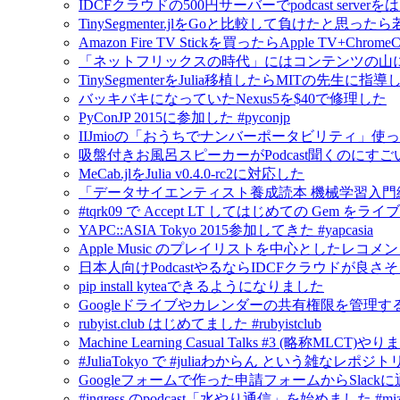
IDCFクラウドの500円サーバーでpodcast serv
TinySegmenter.jlをGoと比較して負けたと思
Amazon Fire TV Stickを買ったらApple TV+Chr
「ネットフリックスの時代」にはコンテンツの山
TinySegmenterをJulia移植したらMITの先生に
バッキバキになっていたNexus5を$40で修理した
PyConJP 2015に参加した #pyconjp
IIJmioの「おうちでナンバーポータビリティ」使
吸盤付きお風呂スピーカーがPodcast聞くのにすご
MeCab.jlをJulia v0.4.0-rc2に対応した
「データサイエンティスト養成読本 機械学習入門
#tqrk09 で Accept LT してはじめての Gem
YAPC::ASIA Tokyo 2015参加してきた #yapcasia
Apple Music のプレイリストを中心としたレコメ
日本人向けPodcastやるならIDCFクラウドが良さ
pip install kyteaできるようになりました
Googleドライブやカレンダーの共有権限を管理するにはG
rubyist.club はじめてました #rubyistclub
Machine Learning Casual Talks #3 (略称MLCT)
#JuliaTokyo で #juliaわからん という雑なレポジ
Googleフォームで作った申請フォームからSlack
#ingress のpodcast「水やり通信」を始めました #mizu