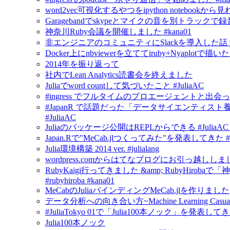
word2vec可視化するやつをipython notebook
Garagebandでskypeとマイクの音を別トラックで
神奈川Ruby会議を開催しました #kana01
非エンジニアのコミュニティにSlackを導入した話 #in
Docker上にnbviewerを立ててiruby+Nyapl
2014年を振り返って
社内でLean Analytics読書会を終えました
Juliaでword countして気づいたこと #JuliaAC
#ingress でフルタイムのプロエージェントと出会
#JapanR で話題だった「データサイエンティスト養
#JuliaAC
Juliaのパッケージ公開はREPLからできる #JuliaAC #ju
Japan.Rで"MeCab.jlつくってみた"を発表してきた #Jul
Julia環境構築 2014 ver. #julialang
wordpress.comからはてなブログにお引っ越ししま
RubyKaigi行ってきました &amp; RubyHirobaで
#rubyhiroba #kana01
MeCabのJuliaバインディングMeCab.jlを作りました
データ分析への向き合い方~Machine Learning Casua
#JuliaTokyo 01で「Julia100本ノック」を発表し
Julia100本ノック