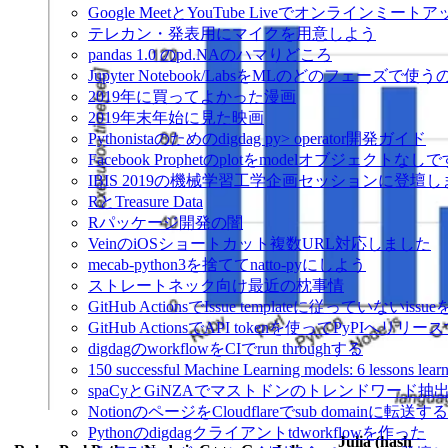
Google MeetとYouTube Liveでオンラインミ
テレカン・発表用にマイクを用意しよう
pandas 1.0 のpd.NAのハマりどころ
Jupyter Notebook/LabsをMLのどのフェーズで使
2019年に買ってよかった漫画
2019年末年始に見た映画
Pythonistaのためのdigdag py> operator開発ガイド
Facebook Prophetのplotをmodelオブジェクトなし
IBIS 2019の機械学習工学企画セッションに登壇
RとTreasure Data
Rパッケージ開発の闇
VeinのiOSショートカット複数URL対応しました
mecab-python3を捨ててnatto-pyにしよう
ストレートネック向け最近の枕事情
GitHub ActionsでIssue templateに従っていないissue
GitHub ActionsでAPI tokenを使ってPyPIへリリー
digdagのworkflowをCIでrun throughする
150 successful Machine Learning models: 6 lessons l
spaCyとGiNZAでマストドンのトレンドワード抽
NotionのページをCloudflareでsub domainに転送する
Pythonのdigdagクライアントtdworkflowを作った
Julia (hash