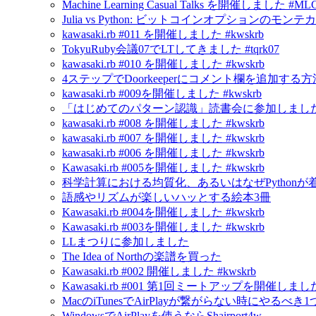
Machine Learning Casual Talks を開催しました #ML
Julia vs Python: ビットコインオプションの
kawasaki.rb #011 を開催しました #kwskrb
TokyuRuby会議07でLTしてきました #tqrk07
kawasaki.rb #010 を開催しました #kwskrb
4ステップでDoorkeeperにコメント欄を追加する方
kawasaki.rb #009を開催しました #kwskrb
「はじめてのパターン認識」読書会に参加しました
kawasaki.rb #008 を開催しました #kwskrb
kawasaki.rb #007 を開催しました #kwskrb
kawasaki.rb #006 を開催しました #kwskrb
Kawasaki.rb #005を開催しました #kwskrb
科学計算における均質化、あるいはなぜPython
語感やリズムが楽しいハッとする絵本3冊
Kawasaki.rb #004を開催しました #kwskrb
Kawasaki.rb #003を開催しました #kwskrb
LLまつりに参加しました
The Idea of Northの楽譜を買った
Kawasaki.rb #002 開催しました #kwskrb
Kawasaki.rb #001 第1回ミートアップを開催しました 
MacのiTunesでAirPlayが繋がらない時にやるべき
WindowsでAirPlayを使うならShairport4w