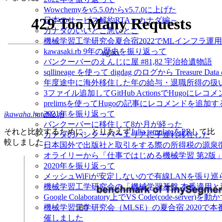
Wowchemyをv5.5.0からv5.7.0に上げた
日本のサービス解約RTA～カナダ編～
カナダのいいとこ悪いとこ
機械学習工学研究会夏合宿2022でMLインフラ運
kawasaki.rb 9年の歴史を振り返って
バンクーバーのえんじに屋 #81,82 宇治拾遺物語
sqllineage を使って digdag のログから Treas
年度途中に海外移住した年の給与・退職所得の扱
3ファイル追加してGitHub ActionsでHugoに
prelimsを使ってHugoの記事にレコメンドを追加す
2021年を振り返って
ikawaha.hateblo.jp
バンクーバーに移住して8か月が経った
それと比較するために、とりあえず
Julia templateをPR
して比
カナダのバンクーバーエリアに子連れ移住した
較しました。
日本国外で出版社と取引をする際の所得税の源泉
オライリーから「仕事ではじめる機械学習 第2版
2020年を振り返って
メッシュWiFiが安定しないので有線LANを張り
機械学習工学研究会の「機械学習基盤 本番適用
Google Colaboratory上でVS Code(code-server)を動
機械学習工学研究会（MLSE）の夏合宿 2020
催しました