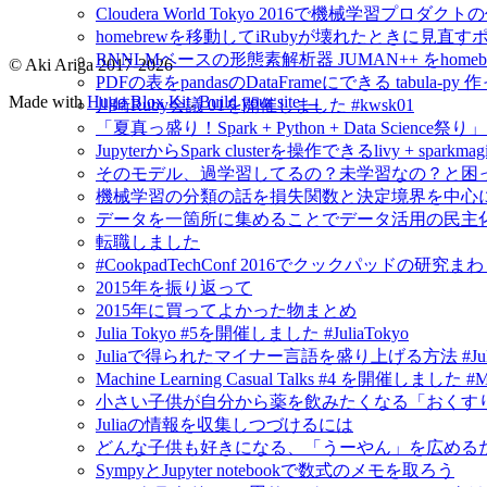
Cloudera World Tokyo 2016で機械学習プロダク
homebrewを移動してiRubyが壊れたときに見直す
RNNLMベースの形態素解析器 JUMAN++ をho
© Aki Ariga 2017-2026
PDFの表をpandasのDataFrameにできる tabula-py 
Made with
Hugo Blox Kit
.
Build your site →
川崎Ruby会議 01を開催しました #kwsk01
「夏真っ盛り！Spark + Python + Data Scien
JupyterからSpark clusterを操作できるlivy + spar
そのモデル、過学習してるの？未学習なの？と困
機械学習の分類の話を損失関数と決定境界を中心
データを一箇所に集めることでデータ活用の民主
転職しました
#CookpadTechConf 2016でクックパッドの
2015年を振り返って
2015年に買ってよかった物まとめ
Julia Tokyo #5を開催しました #JuliaTokyo
Juliaで得られたマイナー言語を盛り上げる方法 #Jul
Machine Learning Casual Talks #4 を開催しました #
小さい子供が自分から薬を飲みたくなる「おくすり飲めたね
Juliaの情報を収集しつづけるには
どんな子供も好きになる、「うーやん」を広める
SympyとJupyter notebookで数式のメモを取ろう