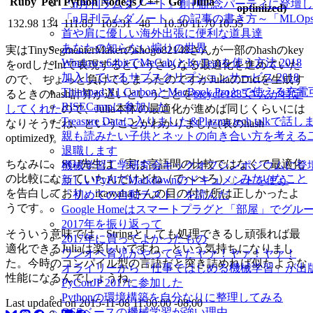
Ruby
Perl
Python
Node.js
C++
Go
Julia
『n月刊ラムダノート』創刊記念パーティに登壇
optimized)
「n月刊ラムダノート」の記事の書き方～「MLOp
132.98
134
111.85
105.31
48
10.50
11.70
10.35
首や肩に優しい海外出張に便利な道具達
あなたの知らない煽りの世界
実はTinySegmenterMakerのshogo82148さんが一部のhashのkey
Windows 64bitでMeCab(とKyTea)を使う方法 2018
をordしたIntで表現するというさらなる最適化を進めていた
加入しているサブスクリプションサービス 2018
ので、 ちょっと負けてしまったのですがJuliaのDictを生成す
Thinkpad X1 CarbonとMacBook Proとで使え
るときのhash計算が遅いということを
bicycle1885さんが特定
RISECampに参加した
してくれた
ので、Julia本体の最適化が進めば同じくらいには
Treasure Dataに入りました&Plazma tech talkで話
なりそうだね、ということがわかりました(表のhash
親も読みたい子供とネットの向き合い方を考える
optimized)。
退職します
ちなみに、SGJ先生は「実は言語間の比較ではなくて最適化
機械学習工学研究会キックオフシンポジウムに登
の比較になっていたんだけどね（てへぺろ）」
みたいなこと
新しいPyPIでMarkdownのドキュメントを使う
を告白しており、ikawahaさんの目の付け所は正しかったよ
「初めての自動テスト」を読んだ
うです。
Google Homeはスマートプラグと「部屋」でグ
2017年を振り返って
そういう意味では、Stringとしても処理できるし頑張れば最
2017年に買ってよかったもの
適化できるJuliaは楽しいですね、という気持ちになりまし
ワンオペ育児がやってきたヤァ！ヤァ！ヤァ！
た。今時のコンパイル型の言語だと突き詰めれば似たような
オライリーから「仕事ではじめる機械学習」が出
性能になるんでしょうね。
PyConJP 2017に参加した
Pythonの環境構築を自分なりに整理してみる
Last updated on
2015-11-08 11:00:00 -08:00
OSSベースの機械学習が強い理由