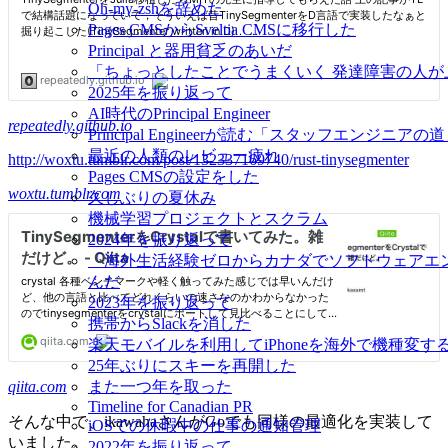
Oh-my-zshを辞めた
Pages CMSからSveltia CMSに移行した
Principal と器用貧乏のあいだ
「ちょっとしたことでうまくいく 発達障害の人
2025年を振り返って
AI時代のPrincipal Engineer
repeatedly.github.io
Principal Engineerが読む「スタッフエンジニアの
最近の人類のレビュー疲れ
http://woxtu.tumblr.com/post/132337169740/rust-tinysegmenter
Pages CMSの設定をした
woxtu.tumblr.com
久しぶりの夏休み
機械学習プロジェクトとスクラム
2024年を振り返って
「海外生活経験ゼロからカナダでソフトウェアエ
んだ
2023年を振り返って
携帯からSlackを消した
楽天モバイルを利用してiPhoneを海外で機種変す
25年ぶりにスキーを再開した
qiita.com
また一つ年を取った
Timeline for Canadian PR
そんな中で、ikawahaさんがGoでも同様の最適化を実装して
iOSでの休暇中の仕事の通知管理
いました。
2022年を振り返って