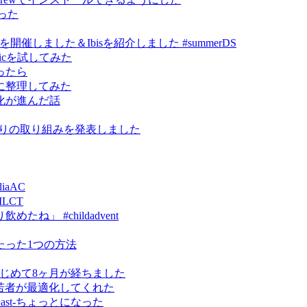
作った
ce祭り」を開催しました＆Ibisを紹介しました #summerDS
kmagicを試してみた
ったら
に整理してみた
化が進んだ話
研究まわりの取り組みを発表しました
iaAC
MLCT
」 #childadvent
たった1つの方法
erをはじめて8ヶ月が経ちました
ったら若者が最適化してくれた
omeCast-ちょっとになった