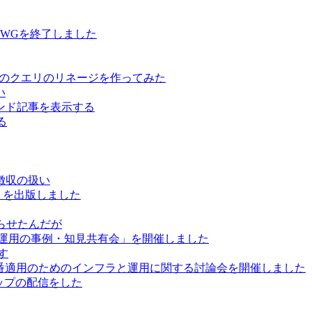
用WGを終了しました
ure Data のクエリのリネージを作ってみた
い
レコメンド記事を表示する
る
徴収の扱い
」を出版しました
巡らせたんだが
と運用の事例・知見共有会」を開催しました
かす
で本番適用のためのインフラと運用に関する討論会を開催しました
ートアップの配信をした