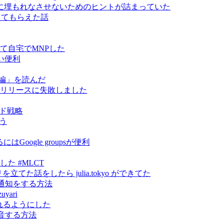
に埋もれなさせないためのヒントが詰まっていた
指導してもらえた話
って自宅でMNPした
い便利
編」を読んだ
 をライブリリースに失敗しました
ンド戦略
そう
oogle groupsが便利
やりました #MLCT
トリを立てた話をしたら julia.tokyo ができてた
に通知をする方法
yari
から見れるようにした
録音する方法