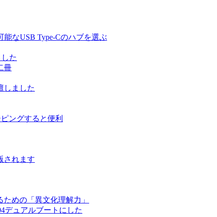
る充電可能なUSB Type-Cのハブを選ぶ
しました
二冊
壇しました
ルーピングすると便利
版されます
るための「異文化理解力」
ntu 17.04デュアルブートにした