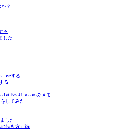
うのか？
でする
しました
をcloseする
スする
earned at Booking.comのメモ
出をしてみた
しました
sの歩き方」編