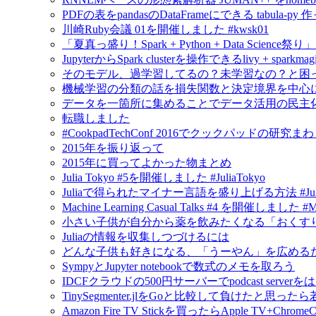
PDFの表をpandasのDataFrameにできる tabula-py 
川崎Ruby会議 01を開催しました #kwsk01
「夏真っ盛り！Spark + Python + Data Scien
JupyterからSpark clusterを操作できるlivy + spar
そのモデル、過学習してるの？未学習なの？と困
機械学習の分類の話を損失関数と決定境界を中心
データを一箇所に集めることでデータ活用の民主
転職しました
#CookpadTechConf 2016でクックパッドの
2015年を振り返って
2015年に買ってよかった物まとめ
Julia Tokyo #5を開催しました #JuliaTokyo
Juliaで得られたマイナー言語を盛り上げる方法 #Jul
Machine Learning Casual Talks #4 を開催しました #
小さい子供が自分から薬を飲みたくなる「おくすり飲めたね
Juliaの情報を収集しつづけるには
どんな子供も好きになる、「うーやん」を広める
SympyとJupyter notebookで数式のメモを取ろう
IDCFクラウドの500円サーバーでpodcast serv
TinySegmenter.jlをGoと比較して負けたと思
Amazon Fire TV Stickを買ったらApple TV+Chr