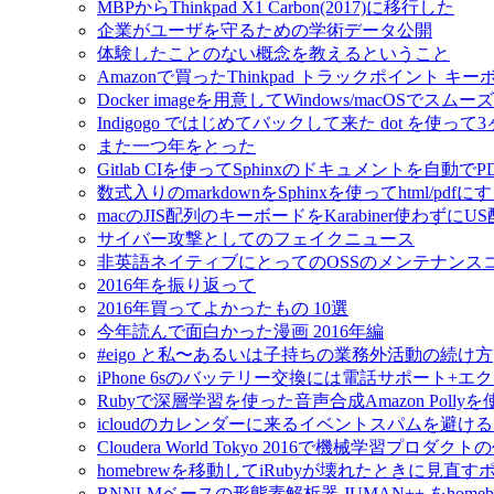
MBPからThinkpad X1 Carbon(2017)に移行した
企業がユーザを守るための学術データ公開
体験したことのない概念を教えるということ
Amazonで買ったThinkpad トラックポイント 
Docker imageを用意してWindows/macOSで
Indigogo ではじめてバックして来た dot を使っ
また一つ年をとった
Gitlab CIを使ってSphinxのドキュメントを自動
数式入りのmarkdownをSphinxを使ってhtml/pdfに
macのJIS配列のキーボードをKarabiner使わずに
サイバー攻撃としてのフェイクニュース
非英語ネイティブにとってのOSSのメンテナンス
2016年を振り返って
2016年買ってよかったもの 10選
今年読んで面白かった漫画 2016年編
#eigo と私〜あるいは子持ちの業務外活動の続け方
iPhone 6sのバッテリー交換には電話サポート+
Rubyで深層学習を使った音声合成Amazon Pol
icloudのカレンダーに来るイベントスパムを避け
Cloudera World Tokyo 2016で機械学習プロダク
homebrewを移動してiRubyが壊れたときに見直す
RNNLMベースの形態素解析器 JUMAN++ をho