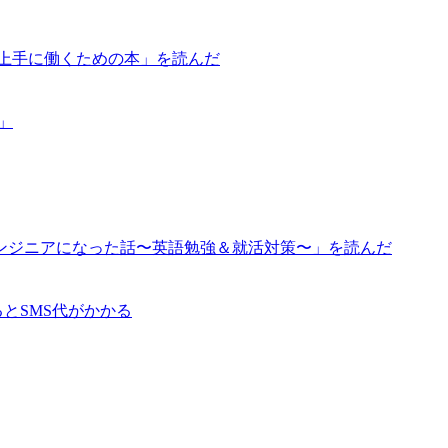
が上手に働くための本」を読んだ
道」
ンジニアになった話〜英語勉強＆就活対策〜」を読んだ
るとSMS代がかかる