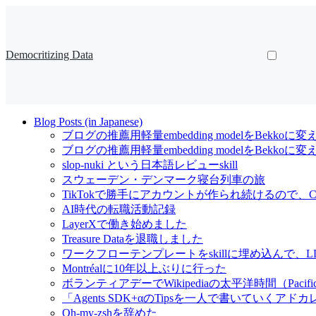
Democritizing Data
Blog Posts (in Japanese)
ブログの推薦用軽量embedding modelをBekkoに変
ブログの推薦用軽量embedding modelをBekk
slop-nuki という日本語レビューskill
スウェーデン・デンマーク寝台列車の旅
TikTokで勝手にアカウントが作られ続けるので、Cl
AI時代の転職活動記録
LayerXで働き始めました
Treasure Dataを退職しました
ワークフローテンプレートをskillに埋め込んで
Montréalに10年以上ぶりに行った
ボランティアデーでWikipediaの太平洋時間（Pacif
「Agents SDK+αのTipsを一人で書いていくアドカレ Ad
Oh-my-zshを辞めた