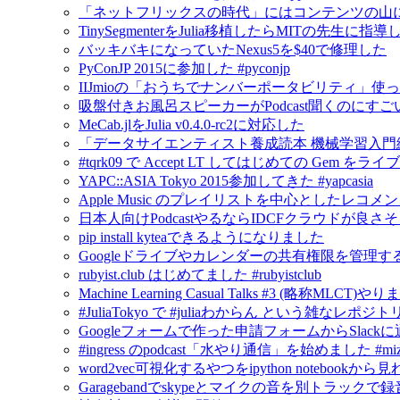
「ネットフリックスの時代」にはコンテンツの山
TinySegmenterをJulia移植したらMITの先生に
バッキバキになっていたNexus5を$40で修理した
PyConJP 2015に参加した #pyconjp
IIJmioの「おうちでナンバーポータビリティ」使
吸盤付きお風呂スピーカーがPodcast聞くのにすご
MeCab.jlをJulia v0.4.0-rc2に対応した
「データサイエンティスト養成読本 機械学習入門
#tqrk09 で Accept LT してはじめての Gem
YAPC::ASIA Tokyo 2015参加してきた #yapcasia
Apple Music のプレイリストを中心としたレコメ
日本人向けPodcastやるならIDCFクラウドが良さ
pip install kyteaできるようになりました
Googleドライブやカレンダーの共有権限を管理するにはG
rubyist.club はじめてました #rubyistclub
Machine Learning Casual Talks #3 (略称MLCT)
#JuliaTokyo で #juliaわからん という雑なレポジ
Googleフォームで作った申請フォームからSlack
#ingress のpodcast「水やり通信」を始めました #mizu
word2vec可視化するやつをipython notebook
Garagebandでskypeとマイクの音を別トラックで