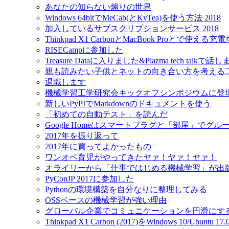
あなたの知らない煽りの世界
Windows 64bitでMeCab(とKyTea)を使う方法 2018
加入しているサブスクリプションサービス 2018
Thinkpad X1 CarbonとMacBook Proとで使え
RISECampに参加した
Treasure Dataに入りました&Plazma tech talkで話
親も読みたい子供とネットの向き合い方を考える
退職します
機械学習工学研究会キックオフシンポジウムに登
新しいPyPIでMarkdownのドキュメントを使う
「初めての自動テスト」を読んだ
Google Homeはスマートプラグと「部屋」でグ
2017年を振り返って
2017年に買ってよかったもの
ワンオペ育児がやってきたヤァ！ヤァ！ヤァ！
オライリーから「仕事ではじめる機械学習」が出
PyConJP 2017に参加した
Pythonの環境構築を自分なりに整理してみる
OSSベースの機械学習が強い理由
グローバル企業でコミュニケーションを円滑にす
Thinkpad X1 Carbon (2017)をWindows 10/Ubu