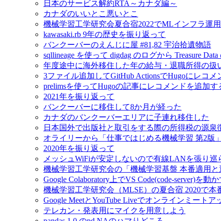
日本のサービス解約RTA～カナダ編～
カナダのいいとこ悪いとこ
機械学習工学研究会夏合宿2022でMLインフラ運
kawasaki.rb 9年の歴史を振り返って
バンクーバーのえんじに屋 #81,82 宇治拾遺物語
sqllineage を使って digdag のログから Treas
年度途中に海外移住した年の給与・退職所得の扱
3ファイル追加してGitHub ActionsでHugoに
prelimsを使ってHugoの記事にレコメンドを追加す
2021年を振り返って
バンクーバーに移住して8か月が経った
カナダのバンクーバーエリアに子連れ移住した
日本国外で出版社と取引をする際の所得税の源泉
オライリーから「仕事ではじめる機械学習 第2版
2020年を振り返って
メッシュWiFiが安定しないので有線LANを張り
機械学習工学研究会の「機械学習基盤 本番適用
Google Colaboratory上でVS Code(code-server)を動
機械学習工学研究会（MLSE）の夏合宿 2020
Google MeetとYouTube Liveでオンラインミ
テレカン・発表用にマイクを用意しよう
pandas 1.0 のpd.NAのハマりどころ