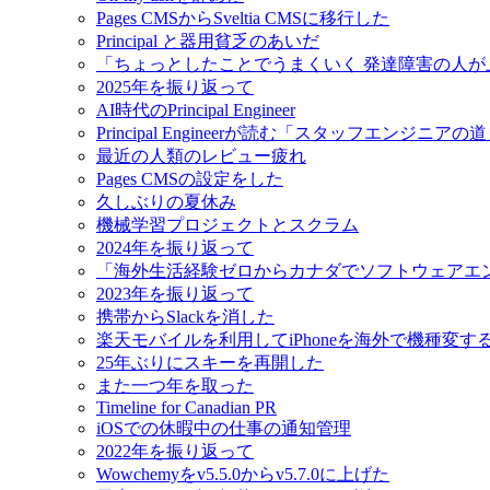
Pages CMSからSveltia CMSに移行した
Principal と器用貧乏のあいだ
「ちょっとしたことでうまくいく 発達障害の人
2025年を振り返って
AI時代のPrincipal Engineer
Principal Engineerが読む「スタッフエンジニアの
最近の人類のレビュー疲れ
Pages CMSの設定をした
久しぶりの夏休み
機械学習プロジェクトとスクラム
2024年を振り返って
「海外生活経験ゼロからカナダでソフトウェアエ
2023年を振り返って
携帯からSlackを消した
楽天モバイルを利用してiPhoneを海外で機種変す
25年ぶりにスキーを再開した
また一つ年を取った
Timeline for Canadian PR
iOSでの休暇中の仕事の通知管理
2022年を振り返って
Wowchemyをv5.5.0からv5.7.0に上げた