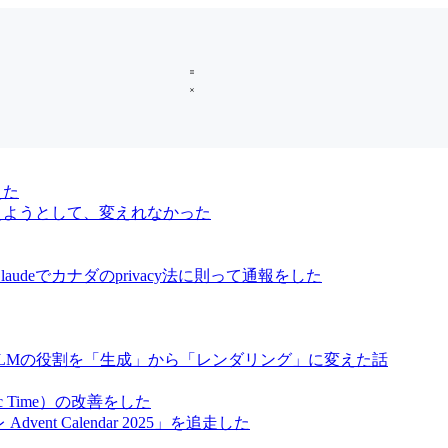
えた
oに変えようとして、変えれなかった
audeでカナダのprivacy法に則って通報をした
、LLMの役割を「生成」から「レンダリング」に変えた話
ic Time）の改善をした
vent Calendar 2025」を追走した