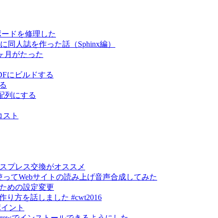
キーボードを修理した
スムーズに同人誌を作った話（Sphinx編）
て3ヶ月がたった
でPDFにビルドする
する
US配列にする
コスト
エクスプレス交換がオススメ
lyを使ってWebサイトの読み上げ音声合成してみた
るための設定変更
トの作り方を話しました #cwt2016
ポイント
mebrewでインストールできるようにした