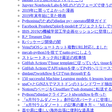
Jupyter Notebook/LabsをMLのどのフェーズで使
2019年に買ってよかった漫画
2019年末年始に見た映画
Pythonistaのためのdigdag py> operator開発ガイド
Facebook Prophetのplotをmodelオブジェクトなし
IBIS 2019の機械学習工学企画セッションに登壇
RとTreasure Data
Rパッケージ開発の闇
VeinのiOSショートカット複数URL対応しました
mecab-python3を捨ててnatto-pyにしよう
ストレートネック向け最近の枕事情
GitHub ActionsでIssue templateに従っていないissue
GitHub ActionsでAPI tokenを使ってPyPIへリリー
digdagのworkflowをCIでrun throughする
150 successful Machine Learning models: 6 lessons l
spaCyとGiNZAでマストドンのトレンドワード抽
NotionのページをCloudflareでsub domainに転送する
Pythonのdigdagクライアントtdworkflowを作った
『n月刊ラムダノート』創刊記念パーティに登壇
「n月刊ラムダノート」の記事の書き方～「MLOp
首や肩に優しい海外出張に便利な道具達