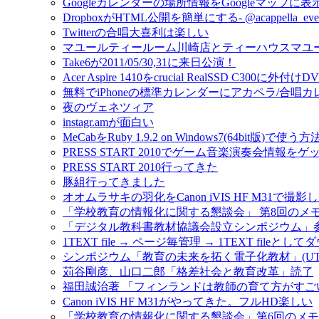
Googleカレンダーの場所情報をGoogleマップに
DropboxがHTML公開を簡単にする- @acappell
Twitterの合唱大喜利は楽しい
マユールティールーム川崎店とティーハウスマユ
Take6が2011/05/30,31に来日公演！
Acer Aspire 1410をcrucial RealSSD C300
無料でiPhoneの標準カレンダーにアカペラ/合唱
夜のヴェネツィア
instagr.amが面白い
MeCabをRuby 1.9.2 on Windows7(64bit版)で使う方
PRESS START 2010でゲーム音楽演奏会情報を
PRESS START 2010行ってきた
豚組行ってきました
オオムラサキの羽化をCanon iVIS HF M31で撮影
「学校教育の情報化に関する懇談会」 第8回のメ
「デジタル教科書教材協議会設立シンポジウム」
1TEXT file → ページ毎管理 → 1TEXT fileと
シンポジウム「教育の未来を拓く電子化教材」(UT-e
苅谷剛彦、山口二郎「格差社会と教育改革」読了
福田誠治著 「フィンランドは教師の育て方がすご
Canon iVIS HF M31がやってきた。フルHD楽しい
「学校教育の情報化に関する懇談会」第6回のメモ #jo