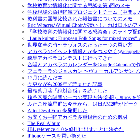
学校教育の情報化に関する懇談会第5回のメモ
学校現場の負担軽減プロジェクトチーム（中間ま
教科書の国際比較された報告書についてのメモ
Eric WitacreのVirtual Choirが凄い！これ
「学校教育の情報化に関する懇談会」のライブ配
"Laula kultani: European Folk Songs for mixed v
世界変革の時〜ラヴォスのたった一つの買い方
アカペラのイベント情報とかをつぶやく@acappella_
練馬アカペラコンテストに行ってきた
合唱とアカペラのカレンダーをGoogle Calendar
フェラーラのジョスカン 〜ヴォーカルアンサンブ
12月に読んだ本
今更ながら2009年で読まれた記事
最相葉月著「絶対音感」を読了した
粒谷区民合唱団の一つの実現方法(妄想) - #tlros 
ふたご座流星群は今晩から。14日AM2時がピーク
After Devil Forceを発掘した
お安くお手軽アカペラ多重録音のための機材
The Real Album
JBL reference 410を修理に出すことに決めた
iPhoneケースを買い換えた