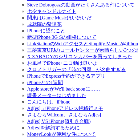
Steve Dobrogoszの動画がたくさんある件について
七夕キャンドルナイト
関東はGame Musicほいほいだ
成就院の紫陽花
iPhoneに望むこと
新型iPhone 3G Sの価格について
LinkStationのWebアクセスとSimplify Music 2@iPhon
三菱東京UFJのコールセンターが素晴らしい3つの
X ZABADYのシリコンカバーを買ってしまった
お風呂でiPhone+ニコ動は良いよ
クロノトリガーの「時の回廊」が名曲すぎる
iPhoneでExpress予約ができるアプリ
iPhoneとの1週間
Apple storeがWe'll back soonに……
読書メーターはじめました
こんにちは、iPhone
Ad[es]→iPhoneアドレス帳移行メモ
さよならWillcom、さよならAd[es]
Ad[es] VS iPhone(値引き合戦)
Ad[es]を解約するために
MoneyLookが便利な件について