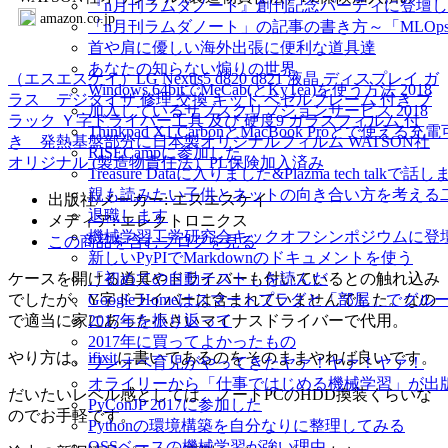
『n月刊ラムダノート』創刊記念パーティに登壇
amazon.co.jp
「n月刊ラムダノート」の記事の書き方～「MLOp
首や肩に優しい海外出張に便利な道具達
あなたの知らない煽りの世界
（エスエスケイ）LG Nexus5 d820 d821 液晶 ディスプレイ ガ
Windows 64bitでMeCab(とKyTea)を使う方法 2018
ラス デジタイザ 修理 交換 キット ベゼルフレーム 付き ブ
加入しているサブスクリプションサービス 2018
ラック Ｙ字ドライバー工具 及び 硬度9 ガラスフィルム 付
Thinkpad X1 CarbonとMacBook Proとで使え
き 発熱基盤部分に日本製オリジナルフィルム WATSON社
RISECampに参加した
オリジナル (製造物責任法）PL保険加入済み
Treasure Dataに入りました&Plazma tech talkで話
親も読みたい子供とネットの向き合い方を考える
出版社/メーカー: エスエスケイ
退職します
メディア: エレクトロニクス
機械学習工学研究会キックオフシンポジウムに登
この商品を含むブログを見る
新しいPyPIでMarkdownのドキュメントを使う
ケースを開ける道具やドライバーも付いているとの触れ込み
「初めての自動テスト」を読んだ
でしたが、Y字ドライバーは含まれていませんでした。なの
Google Homeはスマートプラグと「部屋」でグ
で適当に家にあった小さいマイナスドライバーで代用。
2017年を振り返って
2017年に買ってよかったもの
やり方は、
ifixit
に書いてあるのをそのままやれば良いです。
ワンオペ育児がやってきたヤァ！ヤァ！ヤァ！
オライリーから「仕事ではじめる機械学習」が出
だいたいレベル感としては、ノートPCのHDD換装くらいな
PyConJP 2017に参加した
のでお手軽です。
Pythonの環境構築を自分なりに整理してみる
OSSベースの機械学習が強い理由