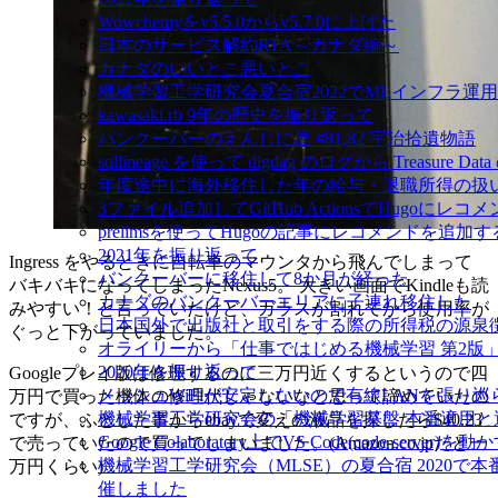
Wowchemyをv5.5.0からv5.7.0に上げた
日本のサービス解約RTA～カナダ編～
カナダのいいとこ悪いとこ
機械学習工学研究会夏合宿2022でMLインフラ運
kawasaki.rb 9年の歴史を振り返って
バンクーバーのえんじに屋 #81,82 宇治拾遺物語
sqllineage を使って digdag のログから Treas
年度途中に海外移住した年の給与・退職所得の扱
3ファイル追加してGitHub ActionsでHugoに
prelimsを使ってHugoの記事にレコメンドを追加す
2021年を振り返って
Ingress をやるときに自転車のマウンタから飛んでしまって
バンクーバーに移住して8か月が経った
バキバキになってしまったNexus5。 大きい画面でKindleも読
カナダのバンクーバーエリアに子連れ移住した
みやすい！と言っていたけど、ガラスが割れてから使用率が
日本国外で出版社と取引をする際の所得税の源泉
ぐっと下がっていました。
オライリーから「仕事ではじめる機械学習 第2版
2020年を振り返って
Googleプレイ版は修理するのに三万円近くするというので四
メッシュWiFiが安定しないので有線LANを張り
万円で買った機体の修理代じゃないなと思って諦めていたの
機械学習工学研究会の「機械学習基盤 本番適用
ですが、ふとした事からebayで変えの液晶を探したら$40.23
Google Colaboratory上でVS Code(code-server)を動
で売っていたので買ってしまいました。(Amazon.co.jpだと一
機械学習工学研究会（MLSE）の夏合宿 2020
万円くらい)
催しました