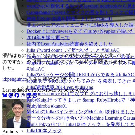
word2vec可視化するやつをipython notebook
Garagebandでskypeとマイクの音を別トラックで
神奈川Ruby会議を開催しました #kana01
非エンジニアのコミュニティにSlackを導入した話 #in
Docker上にnbviewerを立ててiruby+Nyapl
2014年を振り返って
社内でLean Analytics読書会を終えました
Juliaでword countして気づいたこと #JuliaAC
液晶はものによってはタッチの効きが悪くなると聞いていた
#ingress でフルタイムのプロエージェントと出会
のですが、今回買ったものについては特に問題ありませんで
#JapanR で話題だった「データサイエンティスト養
した。
#JuliaAC
Juliaのパッケージ公開はREPLからできる #JuliaAC #ju
id:penguinco
先生に捧げる記事でした
Japan.Rで"MeCab.jlつくってみた"を発表してきた #Jul
Julia環境構築 2014 ver. #julialang
Last updated on
2015-10-19 01:06:18 -07:00
wordpress.comからはてなブログにお引っ越ししま
RubyKaigi行ってきました &amp; RubyHirobaで
#rubyhiroba #kana01
MeCabのJuliaバインディングMeCab.jlを作りました
データ分析への向き合い方~Machine Learning Casua
#JuliaTokyo 01で「Julia100本ノック」を発表し
Julia100本ノック
Authors