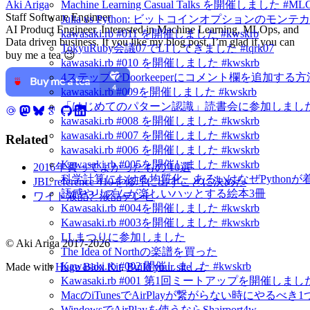
Aki Ariga
Machine Learning Casual Talks を開催しました #ML
Staff Software Engineer
Julia vs Python: ビットコインオプションの
AI Product Engineer. Interested in Machine Learning, MLOps, and
kawasaki.rb #011 を開催しました #kwskrb
Data driven business. If you like my blog post, I’m glad if you can
TokyuRuby会議07でLTしてきました #tqrk07
buy me a tea 😉
kawasaki.rb #010 を開催しました #kwskrb
4ステップでDoorkeeperにコメント欄を追加する方
kawasaki.rb #009を開催しました #kwskrb
「はじめてのパターン認識」読書会に参加しました
kawasaki.rb #008 を開催しました #kwskrb
kawasaki.rb #007 を開催しました #kwskrb
Related
kawasaki.rb #006 を開催しました #kwskrb
Kawasaki.rb #005を開催しました #kwskrb
2016年買ってよかったもの 10選
科学計算における均質化、あるいはなぜPython
JBL reference 410を修理に出すことに決めた
語感やリズムが楽しいハッとする絵本3冊
ワイド液晶と液晶テレビ
Kawasaki.rb #004を開催しました #kwskrb
Kawasaki.rb #003を開催しました #kwskrb
LLまつりに参加しました
© Aki Ariga 2017-2026
The Idea of Northの楽譜を買った
Kawasaki.rb #002 開催しました #kwskrb
Made with
Hugo Blox Kit
.
Build your site →
Kawasaki.rb #001 第1回ミートアップを開催しました 
MacのiTunesでAirPlayが繋がらない時にやるべき
WindowsでAirPlayを使うならShairport4w