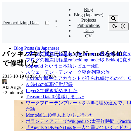
Blog
Blog (Japanese)
Projects
Democritizing Data
Publications
Talks
CV
Blog Posts (in Japanese)
バッキバキになっていたNexus5を$40
ブログの推薦用軽量embedding modelをBekkoに変
ブログの推薦用軽量embedding modelをBekk
で修理した
slop-nuki という日本語レビューskill
スウェーデン・デンマーク寝台列車の旅
2015-10-19 01:06:18 -07:00
·
TikTokで勝手にアカウントが作られ続けるので、Cl
AI時代の転職活動記録
Aki Ariga
LayerXで働き始めました
·
2 min read
Treasure Dataを退職しました
ワークフローテンプレートをskillに埋め込んで
た話
Montréalに10年以上ぶりに行った
ボランティアデーでWikipediaの太平洋時間（Pacif
「Agents SDK+αのTipsを一人で書いていくアドカレ Ad