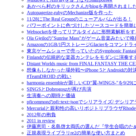
あかぺら村のキリックさんがblogを再開されました！ - A C
Autopagerize-rubyのMechanize版を作った
11/28にThe Real Groupのニューアルバムが出る！
パワーポイントに色づけしたソースコードを簡単
Websocketを使ってリアルタイムに形態素解析をするmo
Ola Gjeiloの"Sunrise Mass"がゲーム音楽みたい
Amazonの1GB/1円ストレージGlacierをコマンドライ
東京ゲームショーで売っていたのSymphonic Fantas
Finlandの伝統的な楽器カンテレをモダンに演奏するIda
Distant Worlds music from FINAL FANTAS
想像もしなかった場外戦〜iPhone 5とAndroidの対
#TeamDROID の戦い
harmonia ensembleが新しいCD"翼-WINGS-"を9/2
SINGSとDobrogoszが再び共演
生演奏への期待と価値
pficommonのpfi::text::jsonでシリアライズ/ 
Mercurialと親和性の高いリポジトリブラウザRho
2012年の抱負
2011 in review
伊藤恵司・名島啓太両氏の選んだ『学生合唱のた
正規表現ライブラリre2の簡単な使い方まとめ