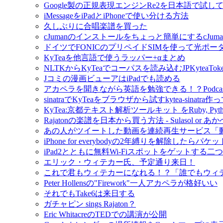
Google製の正規表現エンジンRe2を日本語で試し
iMessageをiPadとiPhoneで使い分ける方法
久しぶりに合唱楽譜を買った
cJumanのインストールをちょっと簡単にするcJuman-ins
ドイツでFONICのプリペイドSIMを使って光ポ
KyTeaを他言語で使うラッパー+αまとめ
NLTKからKyTeaでコーパスを読み込むJPKyteaTok
Jコミの漫画ビューアはiPadでも読める
アカペラを聞きながら英語を勉強できる！？Podcast- M
sinatraでKyTeaをブラウザから試すkytea-sinatra
KyTea:京都テキスト解析ツールキット をRuby, Py
Rajatonの楽譜を日本から買う方法 - Sulasol or
あの人がツイートした動画を連続再生サービス「
iPhone for everybodyの2年縛りを解除し
iPad2とともに無料Wi-Fiスポットをゲットする二
エリック・ウィテカー氏、予定通り来日！
これで君もウィテカーになれる！？「誰でもウィテカー」
Peter Hollensの"Firework"一人アカペラが格好いい
それでもTake6は来日する
ガチャピン sings Rajaton？
Eric WhitacreのTEDでの講演が公開