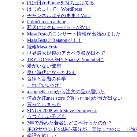
ほぼ日がiPhoneを持ち上げてる
はじめまして、WordPress
チャンネルはそのまま！Vol.1
It don't mean a thing.
新居にはクローゼットがない
MasaFestaのコンサート情報が出始めました
MasaFestaにRajatonが！！
続報Masa Festa
世界最大規模のアカペラ祭が日本で
TRY-TONEがMY SpaceとYou tubeに
愛がいない部屋
良い時代になったねぇ
音律と音階の科学
これでいいのだ
a-cappella.comから注文の品が届いた
何故かiTunes storeで買ったm4pが音が出ない
買ってしまった
SINGS 2008 with Steve Dobrogosz
うつくしい子ども
3年で辞めた若者はどこへ行ったのか？
JPOPサウンドの核心部分が、実は１つのコード
楽譜が欲しい