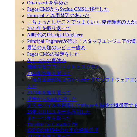
Oh-my-zshを辞めた
Pages CMSからSveltia CMSに移行した
Principal と器用貧乏のあいだ
「ちょっとしたことでうまくいく 発達障害の人
2025年を振り返って
AI時代のPrincipal Engineer
Principal Engineerが読む「スタッフエンジニアの
最近の人類のレビュー疲れ
Pages CMSの設定をした
久しぶりの夏休み
機械学習プロジェクトとスクラム
2024年を振り返って
「海外生活経験ゼロからカナダでソフトウェアエ
んだ
2023年を振り返って
携帯からSlackを消した
楽天モバイルを利用してiPhoneを海外で機種変す
25年ぶりにスキーを再開した
また一つ年を取った
Timeline for Canadian PR
iOSでの休暇中の仕事の通知管理
2022年を振り返って