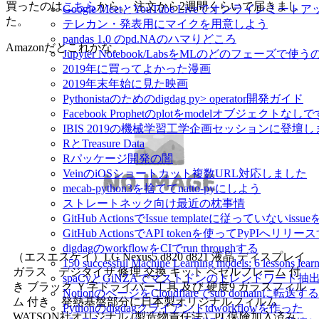
買ったのは
こちら
から。 注文から2週間くらいで届きまし
Google MeetとYouTube Liveでオンラインミ
た。
テレカン・発表用にマイクを用意しよう
pandas 1.0 のpd.NAのハマりどころ
Amazonだとこれかな。
Jupyter Notebook/LabsをMLのどのフェーズで使
2019年に買ってよかった漫画
2019年末年始に見た映画
Pythonistaのためのdigdag py> operator開発ガイド
Facebook Prophetのplotをmodelオブジェクトなし
IBIS 2019の機械学習工学企画セッションに登壇
RとTreasure Data
Rパッケージ開発の闇
VeinのiOSショートカット複数URL対応しました
mecab-python3を捨ててnatto-pyにしよう
ストレートネック向け最近の枕事情
GitHub ActionsでIssue templateに従っていないissue
GitHub ActionsでAPI tokenを使ってPyPIへリリー
digdagのworkflowをCIでrun throughする
（エスエスケイ）LG Nexus5 d820 d821 液晶 ディスプレイ
150 successful Machine Learning models: 6 lessons l
ガラス デジタイザ 修理 交換 キット ベゼルフレーム 付
spaCyとGiNZAでマストドンのトレンドワード抽
き ブラック Ｙ字ドライバー工具 及び 硬度9 ガラスフィル
NotionのページをCloudflareでsub domainに転送する
ム 付き 発熱基盤部分に日本製オリジナルフィルム
Pythonのdigdagクライアントtdworkflowを作った
WATSON社オリジナル (製造物責任法）PL保険加入済み