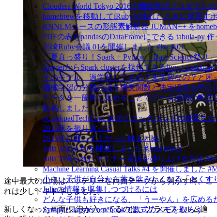
Cloudera World Tokyo 2016で機械学習プロダク
homebrewを移動してiRubyが壊れたときに見直す
RNNLMベースの形態素解析器 JUMAN++ をho
PDFの表をpandasのDataFrameにできる tabula-py 
川崎Ruby会議 01を開催しました #kwsk01
「夏真っ盛り！Spark + Python + Data Scien
JupyterからSpark clusterを操作できるlivy + spar
そのモデル、過学習してるの？未学習なの？と困
機械学習の分類の話を損失関数と決定境界を中心
データを一箇所に集めることでデータ活用の民主
転職しました
#CookpadTechConf 2016でクックパッドの
2015年を振り返って
2015年に買ってよかった物まとめ
Julia Tokyo #5を開催しました #JuliaTokyo
Juliaで得られたマイナー言語を盛り上げる方法 #Jul
Machine Learning Casual Talks #4 を開催しました #
小さい子供が自分から薬を飲みたくなる「おくすり飲めたね
途中最大の山場はバッテリーを両面テープから剥がす時。こ
Juliaの情報を収集しつづけるには
れは少しドキドキしました。
どんな子供も好きになる、「うーやん」を広める
新しくなった画面(気泡が入ってるのは、ガラスフィルム適
SympyとJupyter notebookで数式のメモを取ろう