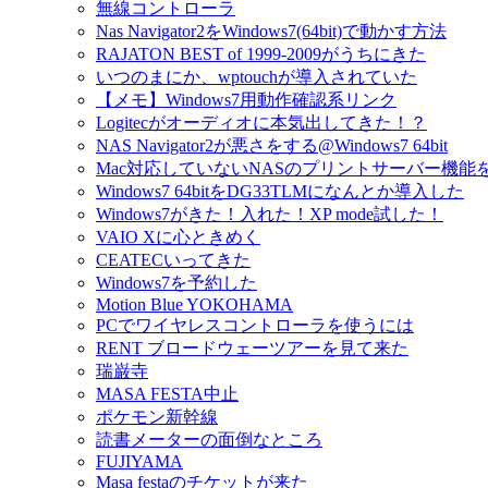
無線コントローラ
Nas Navigator2をWindows7(64bit)で動かす方法
RAJATON BEST of 1999-2009がうちにきた
いつのまにか、wptouchが導入されていた
【メモ】Windows7用動作確認系リンク
Logitecがオーディオに本気出してきた！？
NAS Navigator2が悪さをする@Windows7 64bit
Mac対応していないNASのプリントサーバー機能
Windows7 64bitをDG33TLMになんとか導入した
Windows7がきた！入れた！XP mode試した！
VAIO Xに心ときめく
CEATECいってきた
Windows7を予約した
Motion Blue YOKOHAMA
PCでワイヤレスコントローラを使うには
RENT ブロードウェーツアーを見て来た
瑞巌寺
MASA FESTA中止
ポケモン新幹線
読書メーターの面倒なところ
FUJIYAMA
Masa festaのチケットが来た