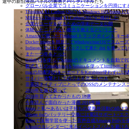
途中の新旧液晶パネルの裏側とバックパネルたち
グローバル企業でコミュニケーションを円滑にす
Thinkpad X1 Carbon (2017)をWindows 10/Ubu
MBPからThinkpad X1 Carbon(2017)に移行した
企業がユーザを守るための学術データ公開
体験したことのない概念を教えるということ
Amazonで買ったThinkpad トラックポイント 
Docker imageを用意してWindows/macOSで
Indigogo ではじめてバックして来た dot を使っ
また一つ年をとった
Gitlab CIを使ってSphinxのドキュメントを自動
数式入りのmarkdownをSphinxを使ってhtml/pdfに
macのJIS配列のキーボードをKarabiner使わずに
サイバー攻撃としてのフェイクニュース
非英語ネイティブにとってのOSSのメンテナンス
2016年を振り返って
2016年買ってよかったもの 10選
今年読んで面白かった漫画 2016年編
#eigo と私〜あるいは子持ちの業務外活動の続け方
iPhone 6sのバッテリー交換には電話サポート+
Rubyで深層学習を使った音声合成Amazon Pol
icloudのカレンダーに来るイベントスパムを避け