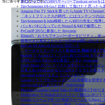
当に張りすぎたからです)
IDCFクラウドの500円サーバーでpodcast serv
TinySegmenter.jlをGoと比較して負けたと思
Amazon Fire TV Stickを買ったらApple TV+Chr
「ネットフリックスの時代」にはコンテンツの山
TinySegmenterをJulia移植したらMITの先生に
バッキバキになっていたNexus5を$40で修理した
PyConJP 2015に参加した #pyconjp
IIJmioの「おうちでナンバーポータビリティ」使
吸盤付きお風呂スピーカーがPodcast聞くのにすご
MeCab.jlをJulia v0.4.0-rc2に対応した
「データサイエンティスト養成読本 機械学習入門
#tqrk09 で Accept LT してはじめての Gem
YAPC::ASIA Tokyo 2015参加してきた #yapcasia
Apple Music のプレイリストを中心としたレコメ
日本人向けPodcastやるならIDCFクラウドが良さ
pip install kyteaできるようになりました
Googleドライブやカレンダーの共有権限を管理するにはG
rubyist.club はじめてました #rubyistclub
Machine Learning Casual Talks #3 (略称MLCT)
#JuliaTokyo で #juliaわからん という雑なレポジ
Googleフォームで作った申請フォームからSlack
#ingress のpodcast「水やり通信」を始めました #mizu