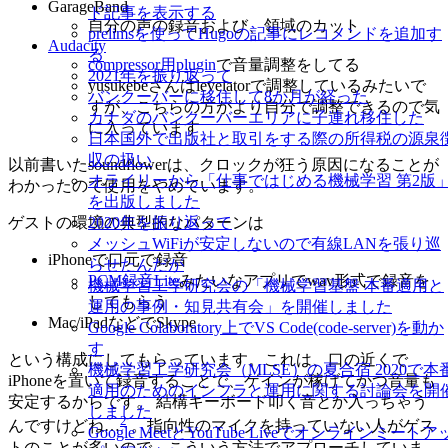
GarageBand
ド記事を表示する
自分の声の録音および、領域のカット
prelimsを使ってHugoの記事にレコメンドを追加す
Audacity
る
compressor用plugin
で音量調整をしてる
2021年を振り返って
yusukebeさんはlevelatorで調整しているみたいで
バンクーバーに移住して8か月が経った
すが、こちらの方がより自分で調整できるので気
カナダのバンクーバーエリアに子連れ移住した
に入っています
日本国外で出版社と取引をする際の所得税の源泉
収の扱い
以前書いたsoundflowerは、クロックが狂う原因になることが
オライリーから「仕事ではじめる機械学習 第2版
わかったので使用をやめています。
を出版しました
2020年を振り返って
ゲストの環境の典型的なパターンは
メッシュWiFiが安定しないので有線LANを張り巡
iPhoneで口元で録音
らせたんだが
PCM録音Lite
みたいなアプリでwav形式で録音を
機械学習工学研究会の「機械学習基盤 本番適用と
してもらう
運用の事例・知見共有会」を開催しました
Mac/iPadなどでSkype
Google Colaboratory上でVS Code(code-server)を動か
す
という構成にしてもらっています。これは、口の近くで
機械学習工学研究会（MLSE）の夏合宿 2020で本
iPhoneを置いて録音することで、ゲインが稼げてかつ音量も
適用のためのインフラと運用に関する討論会を開
安定するからです。 結構キーボード叩く音とか入っちゃう
しました
2
んですけどね…
。指向性のマイクを持っていない人がゲス
Google MeetとYouTube Liveでオンラインミートア
トのことが多いので、こういう方法でアプローチしていま