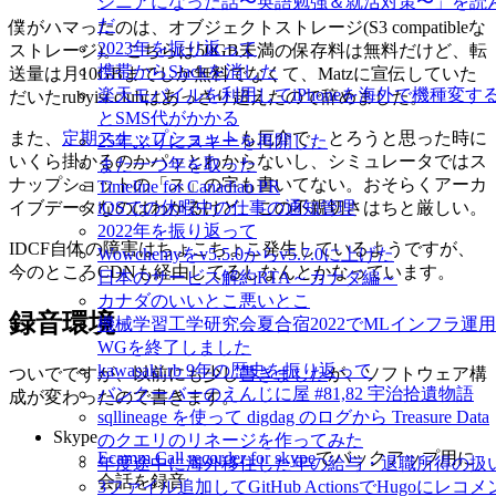
ジニアになった話〜英語勉強＆就活対策〜」を読
だ
僕がハマったのは、オブジェクトストレージ(S3 compatibleな
2023年を振り返って
ストレージ)。 こちらは50GB未満の保存料は無料だけど、転
携帯からSlackを消した
送量は月10GBまでしか無料でなくて、Matzに宣伝していた
楽天モバイルを利用してiPhoneを海外で機種変す
だいたrubyist.clubはあっさり超えたので辞めました。
とSMS代がかかる
また、
定期スナップショット
も厄介で、とろうと思った時に
25年ぶりにスキーを再開した
いくら掛かるのかパッとわからないし、シミュレータではス
また一つ年を取った
ナップショットの「ス」の字も書いてない。おそらくアーカ
Timeline for Canadian PR
イブデータなのはわかるけど、この不親切さはちと厳しい。
iOSでの休暇中の仕事の通知管理
2022年を振り返って
IDCF自体の障害はちょこちょこ発生しているようですが、
Wowchemyをv5.5.0からv5.7.0に上げた
今のところCDNも経由してるしなんとかなっています。
日本のサービス解約RTA～カナダ編～
カナダのいいとこ悪いとこ
録音環境
機械学習工学研究会夏合宿2022でMLインフラ運用
WGを終了しました
kawasaki.rb 9年の歴史を振り返って
ついでですが、以前にも少し
書きました
が、ソフトウェア構
バンクーバーのえんじに屋 #81,82 宇治拾遺物語
成が変わったので書きます。
sqllineage を使って digdag のログから Treasure Data
Skype
のクエリのリネージを作ってみた
Ecamm Call recorder for skype
でバックアップ用に
年度途中に海外移住した年の給与・退職所得の扱
会話を録音
3ファイル追加してGitHub ActionsでHugoにレコメ