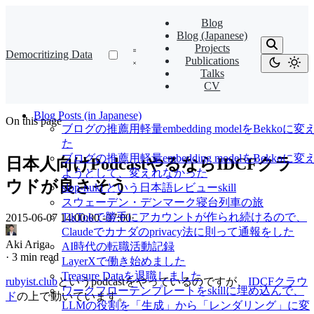
Blog
Blog (Japanese)
Projects
Democritizing Data
Publications
Talks
CV
Blog Posts (in Japanese)
On this page
ブログの推薦用軽量embedding modelをBekkoに変
た
ブログの推薦用軽量embedding modelをBekkoに変
日本人向けPodcastやるならIDCFクラ
ようとして、変えれなかった
ウドが良さそう
slop-nuki という日本語レビューskill
スウェーデン・デンマーク寝台列車の旅
TikTokで勝手にアカウントが作られ続けるので、
2015-06-07 14:00:00 -07:00
·
Claudeでカナダのprivacy法に則って通報をした
Aki Ariga
AI時代の転職活動記録
·
3 min read
LayerXで働き始めました
Treasure Dataを退職しました
rubyist.club
というpodcastをやっているのですが、
IDCFクラウ
ワークフローテンプレートをskillに埋め込んで、
ド
の上で動いています。
LLMの役割を「生成」から「レンダリング」に変