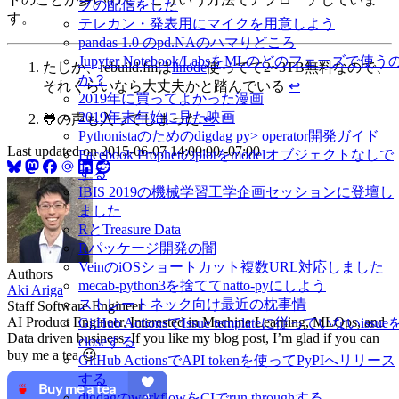
プの配信をした
す。
テレカン・発表用にマイクを用意しよう
pandas 1.0 のpd.NAのハマりどころ
Jupyter Notebook/LabsをMLのどのフェーズで使う
たしか、rebuild.fmは
linode
使ってて2~3TB無料なので、
か？
それくらいなら大丈夫かと踏んでいる
↩︎
2019年に買ってよかった漫画
2019年末年始に見た映画
🐸の声も入ってしまった
↩︎
Pythonistaのためのdigdag py> operator開発ガイド
Last updated on
2015-06-07 14:00:00 -07:00
Facebook Prophetのplotをmodelオブジェクトなしで
する
IBIS 2019の機械学習工学企画セッションに登壇し
ました
RとTreasure Data
Rパッケージ開発の闇
VeinのiOSショートカット複数URL対応しました
Authors
mecab-python3を捨ててnatto-pyにしよう
Aki Ariga
ストレートネック向け最近の枕事情
Staff Software Engineer
AI Product Engineer. Interested in Machine Learning, MLOps, and
GitHub ActionsでIssue templateに従っていないissue
Data driven business. If you like my blog post, I’m glad if you can
closeする
buy me a tea 😉
GitHub ActionsでAPI tokenを使ってPyPIへリリース
する
digdagのworkflowをCIでrun throughする