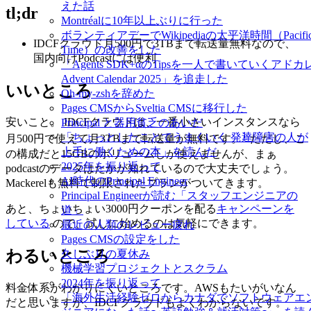
えた話
tl;dr
Montréalに10年以上ぶりに行った
ボランティアデーでWikipediaの太平洋時間（Pacifi
IDCFクラウド月500円で3TBまで転送量無料なので、
Time）の改善をした
国内向けPodcastには便利
「Agents SDK+αのTipsを一人で書いていくアドカ
Advent Calendar 2025」を追走した
いいところ
Oh-my-zshを辞めた
Pages CMSからSveltia CMSに移行した
安いこと。 IDCFクラウドは、一番小さいインスタンスなら
Principal と器用貧乏のあいだ
1
「ちょっとしたことでうまくいく 発達障害の人が
月500円で使えて月3TBまで転送量が無料です。
ただし、こ
上手に働くための本」を読んだ
の構成だと15GBのボリュームしか使えませんが、まぁ
2025年を振り返って
podcastのデータはたかが知れているので大丈夫でしょう。
AI時代のPrincipal Engineer
Mackerelも無料で制限されたプランがついてきます。
Principal Engineerが読む「スタッフエンジニアの
あと、ちょいちょい3000円クーポンを配る
キャンペーンを
道」
している
ので、試しに始めるのは気軽にできます。
最近の人類のレビュー疲れ
Pages CMSの設定をした
わるいところ
久しぶりの夏休み
機械学習プロジェクトとスクラム
2024年を振り返って
料金体系がわかりにくいところです。AWSもたいがいなん
「海外生活経験ゼロからカナダでソフトウェアエ
だと思いますが、IDCFクラウドもよくわからないです。