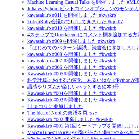
Machine Learning Casual Talks を開催しました #ML
Julia vs Python: ビットコインオプションの
kawasaki.rb #011 を開催しました #kwskrb
TokyuRuby会議07でLTしてきました #tqrk07
kawasaki.rb #010 を開催しました #kwskrb
4ステップでDoorkeeperにコメント欄を追加する方
kawasaki.rb #009を開催しました #kwskrb
「はじめてのパターン認識」読書会に参加しました
kawasaki.rb #008 を開催しました #kwskrb
kawasaki.rb #007 を開催しました #kwskrb
kawasaki.rb #006 を開催しました #kwskrb
Kawasaki.rb #005を開催しました #kwskrb
科学計算における均質化、あるいはなぜPython
語感やリズムが楽しいハッとする絵本3冊
Kawasaki.rb #004を開催しました #kwskrb
Kawasaki.rb #003を開催しました #kwskrb
LLまつりに参加しました
The Idea of Northの楽譜を買った
Kawasaki.rb #002 開催しました #kwskrb
Kawasaki.rb #001 第1回ミートアップを開催しました 
MacのiTunesでAirPlayが繋がらない時にやるべき
WindowsでAirPlayを使うならShairport4w