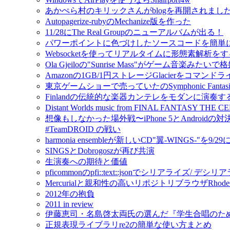
あかぺら村のキリックさんがblogを再開されました！ - A C
Autopagerize-rubyのMechanize版を作った
11/28にThe Real Groupのニューアルバムが出る！
パワーポイントに色づけしたソースコードを簡単
Websocketを使ってリアルタイムに形態素解析をするmo
Ola Gjeiloの"Sunrise Mass"がゲーム音楽みたい
Amazonの1GB/1円ストレージGlacierをコマンドライ
東京ゲームショーで売っていたのSymphonic Fantas
Finlandの伝統的な楽器カンテレをモダンに演奏するIda
Distant Worlds music from FINAL FANTAS
想像もしなかった場外戦〜iPhone 5とAndroidの対
#TeamDROID の戦い
harmonia ensembleが新しいCD"翼-WINGS-"を9/2
SINGSとDobrogoszが再び共演
生演奏への期待と価値
pficommonのpfi::text::jsonでシリアライズ/ 
Mercurialと親和性の高いリポジトリブラウザRho
2012年の抱負
2011 in review
伊藤恵司・名島啓太両氏の選んだ『学生合唱のた
正規表現ライブラリre2の簡単な使い方まとめ