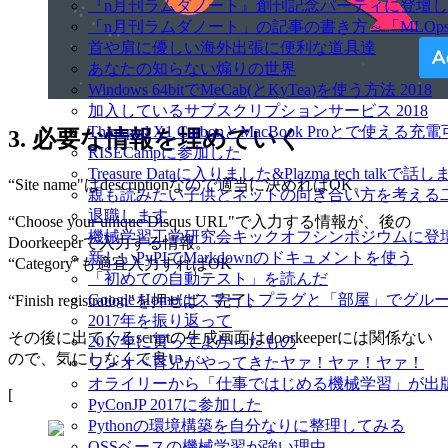
『n月刊ラムダノート』創刊記念パーティに登壇
「n月刊ラムダノート」の記事の書き方～「MLOp
首や肩に優しい海外出張に便利な道具達
あなたの知らない煽りの世界
Windows 64bitでMeCab(とKyTea)を使う方法 2018
加入しているサブスクリプションサービス 2018
Thinkpad X1 CarbonとMacBook Proとで使え
3. 必要な情報を埋めていく
RISECampに参加した
Treasure Dataに入りました&Plazma tech talkで話
“Site name"はdescriptionなので適当に決めればOK。
親も読みたい子供とネットの向き合い方を考える
退職します
“Choose your unique Disqus URL"で入力する情報が、後の
機械学習工学研究会キックオフシンポジウムに登
Doorkeeperで入力する情報。
新しいPyPIでMarkdownのドキュメントを使う
“Category"も適宜入力すればOK
「初めての自動テスト」を読んだ
Google Homeはスマートプラグと「部屋」でグ
“Finish registration"を押せば、完了。
2017年を振り返って
その後に出てくるscriptの生成画面はdoorkeeperには関係ない
2017年に買ってよかったもの
ので、気にしなくて良い。
ワンオペ育児がやってきたヤァ！ヤァ！ヤァ！
オライリーから「仕事ではじめる機械学習」が出
[
PyConJP 2017に参加した
Pythonの環境構築を自分なりに整理してみる
OSSベースの機械学習が強い理由