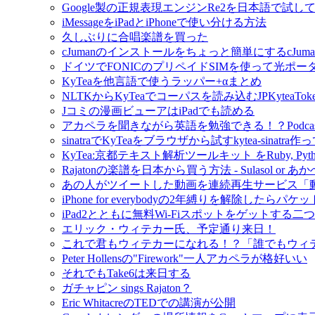
Google製の正規表現エンジンRe2を日本語で試し
iMessageをiPadとiPhoneで使い分ける方法
久しぶりに合唱楽譜を買った
cJumanのインストールをちょっと簡単にするcJuman-ins
ドイツでFONICのプリペイドSIMを使って光ポ
KyTeaを他言語で使うラッパー+αまとめ
NLTKからKyTeaでコーパスを読み込むJPKyteaTok
Jコミの漫画ビューアはiPadでも読める
アカペラを聞きながら英語を勉強できる！？Podcast- M
sinatraでKyTeaをブラウザから試すkytea-sinatra
KyTea:京都テキスト解析ツールキット をRuby, Py
Rajatonの楽譜を日本から買う方法 - Sulasol or
あの人がツイートした動画を連続再生サービス「
iPhone for everybodyの2年縛りを解除し
iPad2とともに無料Wi-Fiスポットをゲットする二
エリック・ウィテカー氏、予定通り来日！
これで君もウィテカーになれる！？「誰でもウィテカー」
Peter Hollensの"Firework"一人アカペラが格好いい
それでもTake6は来日する
ガチャピン sings Rajaton？
Eric WhitacreのTEDでの講演が公開