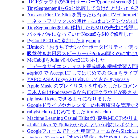
IDCFクラウドの500円サーバーでpodcast serv
TinySegmenter.jlをGoと比較して負けたと思
Amazon Fire TV Stickを買ったらApple TV+Chr
「ネットフリックスの時代」にはコンテンツの山
TinySegmenterをJulia移植したらMITの先生に
バッキバキになっていたNexus5を$40で修理した
PyConJP 2015に参加した #pyconjp
IIJmioの「おうちでナンバーポータビリティ」使
吸盤付きお風呂スピーカーがPodcast聞くのにすご
MeCab.jlをJulia v0.4.0-rc2に対応した
「データサイエンティスト養成読本 機械学習入門
#tqrk09 で Accept LT してはじめての Gem
YAPC::ASIA Tokyo 2015参加してきた #yapcasia
Apple Music のプレイリストを中心としたレコメ
日本人向けPodcastやるならIDCFクラウドが良さ
pip install kyteaできるようになりました
Googleドライブやカレンダーの共有権限を管理するにはG
rubyist.club はじめてました #rubyistclub
Machine Learning Casual Talks #3 (略称MLCT)
#JuliaTokyo で #juliaわからん という雑なレポジ
Googleフォームで作った申請フォームからSlack
#ingress のpodcast「水やり通信」を始めました #mizu