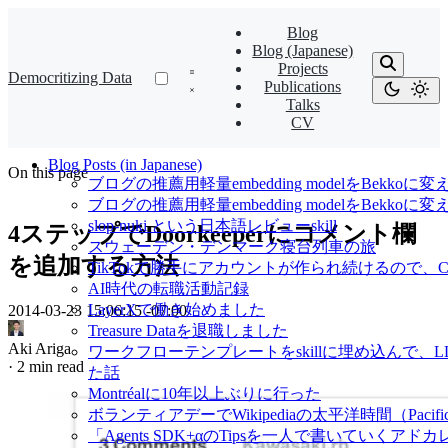
Blog
Blog (Japanese)
Projects
Democritizing Data
Publications
Talks
CV
Blog Posts (in Japanese)
On this page
ブログの推薦用軽量embedding modelをBekkoに変
ブログの推薦用軽量embedding modelをBekk
slop-nuki という日本語レビューskill
4ステップでDoorkeeperにコメント欄
スウェーデン・デンマーク寝台列車の旅
を追加する方法
TikTokで勝手にアカウントが作られ続けるので、Cl
AI時代の転職活動記録
LayerXで働き始めました
2014-03-23 15:06:15 -07:00
·
Treasure Dataを退職しました
Aki Ariga
ワークフローテンプレートをskillに埋め込んで
·
2 min read
た話
Montréalに10年以上ぶりに行った
ボランティアデーでWikipediaの太平洋時間（Pacif
「Agents SDK+αのTipsを一人で書いていくアドカレ Ad