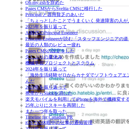
Oh-my-zshを辞めた
Pages CMSからSveltia CMSに移行した
Principal と器用貧乏のあいだ
「ちょっとしたことでうまくいく 発達障害の人
2025年を振り返って
AI時代のPrincipal Engineer
Principal Engineerが読む「スタッフエンジニアの
最近の人類のレビュー疲れ
Pages CMSの設定をした
久しぶりの夏休み
機械学習プロジェクトとスクラム
2024年を振り返って
「海外生活経験ゼロからカナダでソフトウェアエ
んだ
2023年を振り返って
携帯からSlackを消した
楽天モバイルを利用してiPhoneを海外で機種変す
25年ぶりにスキーを再開した
また一つ年を取った
Timeline for Canadian PR
iOSでの休暇中の仕事の通知管理
2022年を振り返って