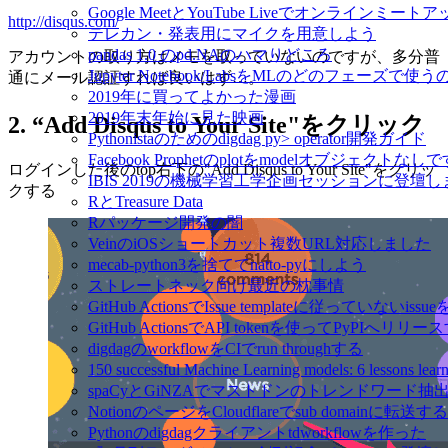
Google MeetとYouTube Liveでオンラインミ
http://disqus.com/
テレカン・発表用にマイクを用意しよう
pandas 1.0 のpd.NAのハマりどころ
アカウントの取り方はメモを取っていないのですが、多分普
Jupyter Notebook/LabsをMLのどのフェーズで使
通にメール認証すれば良いはず…。
2019年に買ってよかった漫画
2019年末年始に見た映画
2. “Add Disqus to Your Site"をクリック
Pythonistaのためのdigdag py> operator開発ガイド
Facebook Prophetのplotをmodelオブジェクトなし
ログインした後のtop右下の"Add Disqus to Your Site"をクリッ
IBIS 2019の機械学習工学企画セッションに登壇
クする
RとTreasure Data
Rパッケージ開発の闇
VeinのiOSショートカット複数URL対応しました
mecab-python3を捨ててnatto-pyにしよう
ストレートネック向け最近の枕事情
GitHub ActionsでIssue templateに従っていないissue
GitHub ActionsでAPI tokenを使ってPyPIへリリー
digdagのworkflowをCIでrun throughする
150 successful Machine Learning models: 6 lessons l
spaCyとGiNZAでマストドンのトレンドワード抽
NotionのページをCloudflareでsub domainに転送する
Pythonのdigdagクライアントtdworkflowを作った