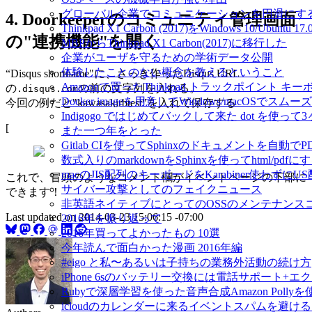
グローバル企業でコミュニケーションを円滑にす
4. Doorkeeperのコミュニティ管理画面
Thinkpad X1 Carbon (2017)をWindows 10/Ubu
の"連携機能"を開く
MBPからThinkpad X1 Carbon(2017)に移行した
企業がユーザを守るための学術データ公開
体験したことのない概念を教えるということ
“Disqus shortname"に、さっき作ったDisqus URL
Amazonで買ったThinkpad トラックポイント 
の
の前の文字列を入れる。
.disqus.com
Docker imageを用意してWindows/macOSで
今回の例だと"kawasakirbtest"を入れて保存する
Indigogo ではじめてバックして来た dot を使っ
[
また一つ年をとった
Gitlab CIを使ってSphinxのドキュメントを自動
数式入りのmarkdownをSphinxを使ってhtml/pdfに
macのJIS配列のキーボードをKarabiner使わずに
これで、冒頭のようなコメント欄がイベントページの下部に
サイバー攻撃としてのフェイクニュース
できます！
非英語ネイティブにとってのOSSのメンテナンス
Last updated on
2014-03-23 15:06:15 -07:00
2016年を振り返って
2016年買ってよかったもの 10選
今年読んで面白かった漫画 2016年編
#eigo と私〜あるいは子持ちの業務外活動の続け方
iPhone 6sのバッテリー交換には電話サポート+
Rubyで深層学習を使った音声合成Amazon Pol
icloudのカレンダーに来るイベントスパムを避け