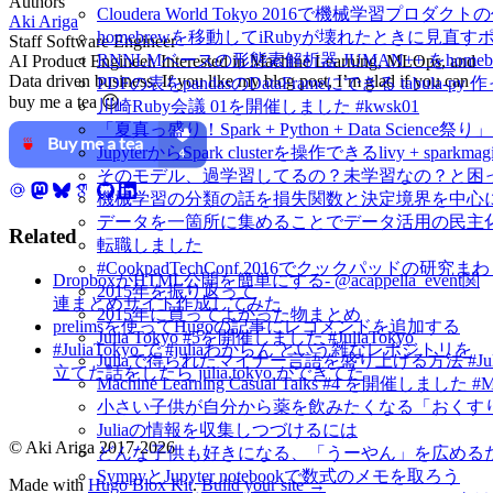
Authors
Cloudera World Tokyo 2016で機械学習プロダク
Aki Ariga
homebrewを移動してiRubyが壊れたときに見直す
Staff Software Engineer
RNNLMベースの形態素解析器 JUMAN++ をho
AI Product Engineer. Interested in Machine Learning, MLOps, and
Data driven business. If you like my blog post, I’m glad if you can
PDFの表をpandasのDataFrameにできる tabula-py 
buy me a tea 😉
川崎Ruby会議 01を開催しました #kwsk01
「夏真っ盛り！Spark + Python + Data Scien
JupyterからSpark clusterを操作できるlivy + spar
そのモデル、過学習してるの？未学習なの？と困
機械学習の分類の話を損失関数と決定境界を中心
データを一箇所に集めることでデータ活用の民主
Related
転職しました
#CookpadTechConf 2016でクックパッドの
DropboxがHTML公開を簡単にする- @acappella_event関
2015年を振り返って
連まとめサイト作成してみた
2015年に買ってよかった物まとめ
prelimsを使ってHugoの記事にレコメンドを追加する
Julia Tokyo #5を開催しました #JuliaTokyo
#JuliaTokyo で #juliaわからん という雑なレポジトリを
Juliaで得られたマイナー言語を盛り上げる方法 #Jul
立てた話をしたら julia.tokyo ができてた
Machine Learning Casual Talks #4 を開催しました #
小さい子供が自分から薬を飲みたくなる「おくすり飲めたね
Juliaの情報を収集しつづけるには
© Aki Ariga 2017-2026
どんな子供も好きになる、「うーやん」を広める
SympyとJupyter notebookで数式のメモを取ろう
Made with
Hugo Blox Kit
.
Build your site →