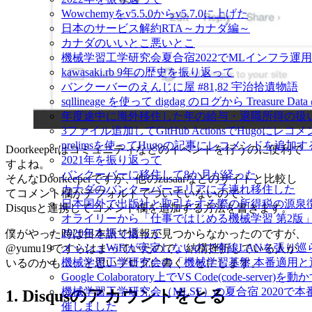
Wowchemyをv5.5.0からv5.7.0に上げた
日本のサービス解約RTA～カナダ編～
カナダのいいとこ悪いとこ
機械学習工学研究会夏合宿2022でMLインフラ運
kawasaki.rb 9年の歴史を振り返って
バンクーバーのえんじに屋 #81,82 宇治拾遺物語
sqllineage を使って digdag のログから Treas
年度途中に海外移住した年の給与・退職所得の扱
3ファイル追加してGitHub ActionsでHugoに
prelimsを使ってHugoの記事にレコメンドを追加す
Doorkeeperはコミュニティなどのイベントを行うのに便利で
2021年を振り返って
すよね。
バンクーバーに移住して8か月が経った
そんなDoorkeeperですが、他のzusaarなどのサイトと比較し
カナダのバンクーバーエリアに子連れ移住した
てコメント欄がデフォルトでついていないので、
日本国外で出版社と取引をする際の所得税の源泉
Disqusと連携してコメント欄を追加する方法を書きます。
オライリーから「仕事ではじめる機械学習 第2版
2020年を振り返って
僕がやった時は日本語で情報が見つからなかったのですが、
メッシュWiFiが安定しないので有線LANを張り
@yumu19ですらはまっていたので、結構挫折している人が
機械学習工学研究会の「機械学習基盤 本番適用
いるのかも…、と思いブログに書くことにします。
Google Colaboratory上でVS Code(code-server)を動
機械学習工学研究会（MLSE）の夏合宿 2020
1. Disqusのアカウントをとる
催しました