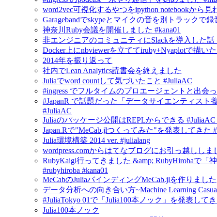
word2vec可視化するやつをipython notebook
Garagebandでskypeとマイクの音を別トラックで
神奈川Ruby会議を開催しました #kana01
非エンジニアのコミュニティにSlackを導入した話 #in
Docker上にnbviewerを立ててiruby+Nyapl
2014年を振り返って
社内でLean Analytics読書会を終えました
Juliaでword countして気づいたこと #JuliaAC
#ingress でフルタイムのプロエージェントと出会
#JapanR で話題だった「データサイエンティスト養
#JuliaAC
Juliaのパッケージ公開はREPLからできる #JuliaAC #ju
Japan.Rで"MeCab.jlつくってみた"を発表してきた #Jul
Julia環境構築 2014 ver. #julialang
wordpress.comからはてなブログにお引っ越ししま
RubyKaigi行ってきました &amp; RubyHirobaで
#rubyhiroba #kana01
MeCabのJuliaバインディングMeCab.jlを作りました
データ分析への向き合い方~Machine Learning Casua
#JuliaTokyo 01で「Julia100本ノック」を発表し
Julia100本ノック