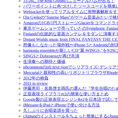
11/28にThe Real Groupのニューアルバムが出る！
パワーポイントに色づけしたソースコードを簡単
Websocketを使ってリアルタイムに形態素解析をするmo
Ola Gjeiloの"Sunrise Mass"がゲーム音楽みたい
Amazonの1GB/1円ストレージGlacierをコマンドライ
東京ゲームショーで売っていたのSymphonic Fantas
Finlandの伝統的な楽器カンテレをモダンに演奏するIda
Distant Worlds music from FINAL FANTAS
想像もしなかった場外戦〜iPhone 5とAndroidの対決
harmonia ensembleが新しいCD"翼-WINGS-"を9/2
SINGSとDobrogoszが再び共演
生演奏への期待と価値
pficommonのpfi::text::jsonでシリアライズ/ 
Mercurialと親和性の高いリポジトリブラウザRho
2012年の抱負
2011 in review
伊藤恵司・名島啓太両氏の選んだ『学生合唱のた
正規表現ライブラリre2の簡単な使い方まとめ
Google製の正規表現エンジンRe2を日本語で試し
iMessageをiPadとiPhoneで使い分ける方法
久しぶりに合唱楽譜を買った
cJumanのインストールをちょっと簡単にするcJuman-ins