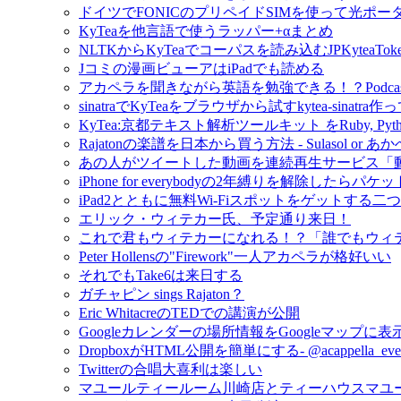
ドイツでFONICのプリペイドSIMを使って光ポ
KyTeaを他言語で使うラッパー+αまとめ
NLTKからKyTeaでコーパスを読み込むJPKyteaTok
Jコミの漫画ビューアはiPadでも読める
アカペラを聞きながら英語を勉強できる！？Podcast- M
sinatraでKyTeaをブラウザから試すkytea-sinatra
KyTea:京都テキスト解析ツールキット をRuby, Py
Rajatonの楽譜を日本から買う方法 - Sulasol or
あの人がツイートした動画を連続再生サービス「
iPhone for everybodyの2年縛りを解除し
iPad2とともに無料Wi-Fiスポットをゲットする二
エリック・ウィテカー氏、予定通り来日！
これで君もウィテカーになれる！？「誰でもウィテカー」
Peter Hollensの"Firework"一人アカペラが格好いい
それでもTake6は来日する
ガチャピン sings Rajaton？
Eric WhitacreのTEDでの講演が公開
Googleカレンダーの場所情報をGoogleマップに
DropboxがHTML公開を簡単にする- @acappell
Twitterの合唱大喜利は楽しい
マユールティールーム川崎店とティーハウスマユ