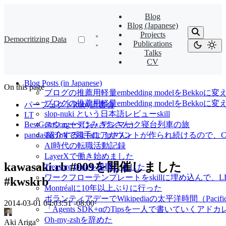
Blog
Blog (Japanese)
Projects
Democritizing Data
Publications
Talks
CV
Blog Posts (in Japanese)
On this page
ブログの推薦用軽量embedding modelをBekkoに変
ブログの推薦用軽量embedding modelをBekk
パーフェクトRuby読書会
slop-nuki という日本語レビューskill
LT
BestGems.org (ぺけみさおさん)
スウェーデン・デンマーク寝台列車の旅
pandas紹介するよ(aflc_jpさん)
TikTokで勝手にアカウントが作られ続けるので、Cl
AI時代の転職活動記録
LayerXで働き始めました
kawasaki.rb #009を開催しました
Treasure Dataを退職しました
ワークフローテンプレートをskillに埋め込んで
#kwskrb
Montréalに10年以上ぶりに行った
ボランティアデーでWikipediaの太平洋時間（Pacif
2014-03-01 04:03:51 -08:00
·
「Agents SDK+αのTipsを一人で書いていくアドカレ Ad
Oh-my-zshを辞めた
Aki Ariga