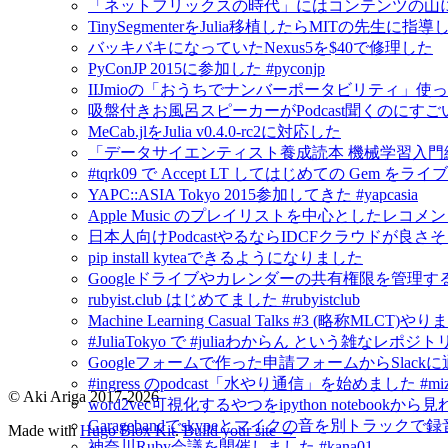
「ネットフリックスの時代」にはコンテンツの山
TinySegmenterをJulia移植したらMITの先生に
バッキバキになっていたNexus5を$40で修理した
PyConJP 2015に参加した #pyconjp
IIJmioの「おうちでナンバーポータビリティ」使
吸盤付きお風呂スピーカーがPodcast聞くのにすご
MeCab.jlをJulia v0.4.0-rc2に対応した
「データサイエンティスト養成読本 機械学習入門
#tqrk09 で Accept LT してはじめての Gem
YAPC::ASIA Tokyo 2015参加してきた #yapcasia
Apple Music のプレイリストを中心としたレコメ
日本人向けPodcastやるならIDCFクラウドが良さ
pip install kyteaできるようになりました
Googleドライブやカレンダーの共有権限を管理するにはG
rubyist.club はじめてました #rubyistclub
Machine Learning Casual Talks #3 (略称MLCT)
#JuliaTokyo で #juliaわからん という雑なレポジ
Googleフォームで作った申請フォームからSlack
#ingress のpodcast「水やり通信」を始めました #mizu
© Aki Ariga 2017-2026
word2vec可視化するやつをipython notebook
Garagebandでskypeとマイクの音を別トラックで
Made with
Hugo Blox Kit
.
Build your site →
神奈川Ruby会議を開催しました #kana01