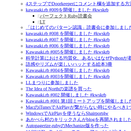
4ステップでDoorkeeperにコメント欄を追加する方
kawasaki.rb #009を開催しました #kwskrb
パーフェクトRuby読書会
LT
「はじめてのパターン認識」読書会に参加しました
kawasaki.rb #008 を開催しました #kwskrb
kawasaki.rb #007 を開催しました #kwskrb
kawasaki.rb #006 を開催しました #kwskrb
Kawasaki.rb #005を開催しました #kwskrb
科学計算における均質化、あるいはなぜPython
語感やリズムが楽しいハッとする絵本3冊
Kawasaki.rb #004を開催しました #kwskrb
Kawasaki.rb #003を開催しました #kwskrb
LLまつりに参加しました
The Idea of Northの楽譜を買った
Kawasaki.rb #002 開催しました #kwskrb
Kawasaki.rb #001 第1回ミートアップを開催しました 
MacのiTunesでAirPlayが繋がらない時にやるべき
WindowsでAirPlayを使うならShairport4w
あかぺら村のキリックさんがblogを再開されました！ - A C
Autopagerize-rubyのMechanize版を作った