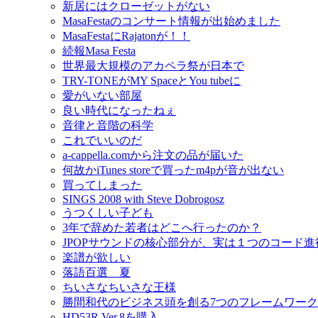
新居にはクローゼットがない
MasaFestaのコンサート情報が出始めました
MasaFestaにRajatonが！！
続報Masa Festa
世界最大規模のアカペラ祭が日本で
TRY-TONEがMY SpaceとYou tubeに
愛がいない部屋
良い時代になったねぇ
音律と音階の科学
これでいいのだ
a-cappella.comから注文の品が届いた
何故かiTunes storeで買ったm4pが音が出ない
買ってしまった
SINGS 2008 with Steve Dobrogosz
うつくしい子ども
3年で辞めた若者はどこへ行ったのか？
JPOPサウンドの核心部分が、実は１つのコード
楽譜が欲しい
落語百選 夏
ちいさなちいさな王様
勝間和代のビジネス頭を創る7つのフレームワーク
HD53R Ver.8を購入