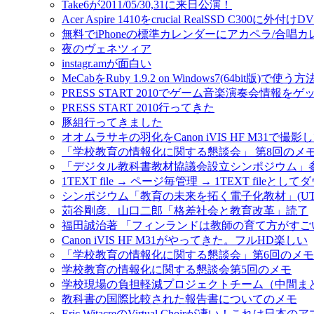
Take6が2011/05/30,31に来日公演！
Acer Aspire 1410をcrucial RealSSD C300
無料でiPhoneの標準カレンダーにアカペラ/合唱
夜のヴェネツィア
instagr.amが面白い
MeCabをRuby 1.9.2 on Windows7(64bit版)で使う方
PRESS START 2010でゲーム音楽演奏会情報を
PRESS START 2010行ってきた
豚組行ってきました
オオムラサキの羽化をCanon iVIS HF M31で撮影
「学校教育の情報化に関する懇談会」 第8回のメ
「デジタル教科書教材協議会設立シンポジウム」
1TEXT file → ページ毎管理 → 1TEXT fileと
シンポジウム「教育の未来を拓く電子化教材」(UT-e
苅谷剛彦、山口二郎「格差社会と教育改革」読了
福田誠治著 「フィンランドは教師の育て方がすご
Canon iVIS HF M31がやってきた。フルHD楽しい
「学校教育の情報化に関する懇談会」第6回のメモ #jo
学校教育の情報化に関する懇談会第5回のメモ
学校現場の負担軽減プロジェクトチーム（中間ま
教科書の国際比較された報告書についてのメモ
Eric WitacreのVirtual Choirが凄い！これ