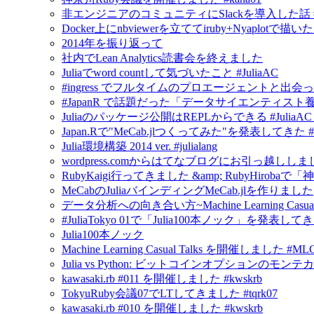
非エンジニアのコミュニティにSlackを導入した話 #in
Docker上にnbviewerを立ててiruby+Nyapl
2014年を振り返って
社内でLean Analytics読書会を終えました
Juliaでword countして気づいたこと #JuliaAC
#ingress でフルタイムのプロエージェントと出会
#JapanR で話題だった「データサイエンティスト養成読
Juliaのパッケージ公開はREPLからできる #JuliaAC #ju
Japan.Rで"MeCab.jlつくってみた"を発表してきた #Jul
Julia環境構築 2014 ver. #julialang
wordpress.comからはてなブログにお引っ越ししま
RubyKaigi行ってきました &amp; RubyHirobaで「神奈
MeCabのJuliaバインディングMeCab.jlを作りました
データ分析への向き合い方~Machine Learning Casua
#JuliaTokyo 01で「Julia100本ノック」を発表し
Julia100本ノック
Machine Learning Casual Talks を開催しました #ML
Julia vs Python: ビットコインオプションの
kawasaki.rb #011 を開催しました #kwskrb
TokyuRuby会議07でLTしてきました #tqrk07
kawasaki.rb #010 を開催しました #kwskrb