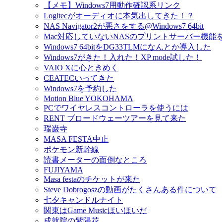
【メモ】Windows7用動作確認系リンク
Logitecがオーディオに本気出してきた！？
NAS Navigator2が悪さをする@Windows7 64bit
Mac対応していないNASのプリントサーバー機能
Windows7 64bitをDG33TLMになんとか導入した
Windows7がきた！入れた！XP mode試した！
VAIO Xに心ときめく
CEATECいってきた
Windows7を予約した
Motion Blue YOKOHAMA
PCでワイヤレスコントローラを使うには
RENT ブロードウェーツアーを見て来た
瑞巌寺
MASA FESTA中止
ポケモン新幹線
読書メーターの面倒なところ
FUJIYAMA
Masa festaのチケットが来た
Steve Dobrogoszの動画がたくさんある件について
七夕キャンドルナイト
関東はGame Musicほいほいだ
成就院の紫陽花