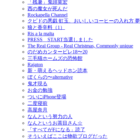
「残暑」鬼頭莫宏
西の魔女が死んだ
Rockapella Channel
クピドの悪戯 虹玉、おいしいコーヒーの入れ方 
狼と香辛料（1）
Ris a la malta
PRESS START当選しました
The Real Group - Real Christmas, Commonly unique
のだめカンタービレ18〜20
三毛猫ホームズの恐怖館
Rajaton
新・萌えるヘッドホン読本
ぼくらの〜alternative
鬼才現る
お金の勉強
ついにiPhone登場
二度寝前
高屋奈月
なんという努力の人
なんというお茶目さん☆
「すべてがFになる」読了
そういえばここは物欲ブログだった