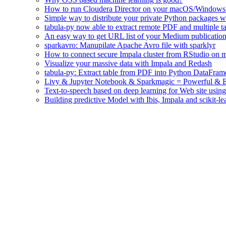
How to run Cloudera Director on your macOS/Windows
Simple way to distribute your private Python packages w
tabula-py now able to extract remote PDF and multiple ta
An easy way to get URL list of your Medium publicatio
sparkavro: Manupilate Apache Avro file with sparklyr
How to connect secure Impala cluster from RStudio on 
Visualize your massive data with Impala and Redash
tabula-py: Extract table from PDF into Python DataFram
Livy & Jupyter Notebook & Sparkmagic = Powerful & Ea
Text-to-speech based on deep learning for Web site usi
Building predictive Model with Ibis, Impala and scikit-le