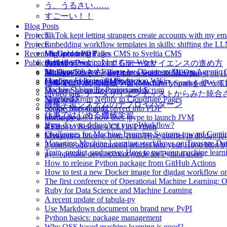
う、うるさい……
すごーい！！
Blog Posts
Projects
TikTok kept letting strangers create accounts with my e
Projects
Embedding workflow templates in skills: shifting the LL
Recent & Upcoming Talks
Migrated from Pages CMS to Sveltia CMS
VanGohan PDF
Publications
Between Principal and Glue Work
digdaglog2sql
大規模データに対するデータサイエンスの進め方
Tackling Review Fatigue by Document Driven Agentic 
tabula-py
MLOpsの歩き方 (Beginners Guide to MLOps)
A data engineering and data science platform based on 
Configured Pages CMS
Machine Learning in Production Wiki
Cloudera Data Science WorkbenchとPySp
仕事ではじめる機械学習 (Machine Learning at Work)
Machine Learning Project and Scrum
Docker Sphinx Recommonmark
Invited talk: データサイエンティストからみ
Migrated From Netlify to Cloudflare Pages
Notebooks
機械学習システムのデプロイパターン
Scrape Notion and convert into PDF
cookiecutter-digdag
仕事ではじめる機械学習
tabula-py 2.8.0 now uses jpype to launch JVM
tdworkflow
How do you debug/test your Workflow?
4 Steps to Release a CLI in Python
RTD
Challenges for Machine Learning Systems toward Cont
Create data lineage from Trino/Hive queries in digdag l
Mykytea
Managing Machine Learning workflows on Treasure Da
3 configs add recommend articles into your Hugo blog 
Train, predict, and serve: How to put your machine learn
py> operator development guide for Python users
How to release Python package from GitHub Actions
How to test a new Docker image for digdag workflow o
The first conference of Operational Machine Learning:
Ruby for Data Science and Machine Learning
A recent update of tabula-py
Use Markdown document on brand new PyPI
Python basics: package management
Why OSS based machine learning is good?