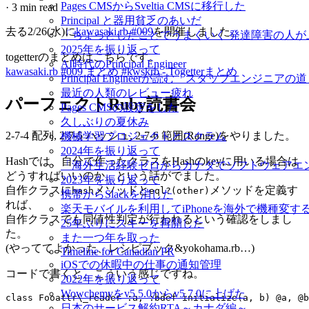
Pages CMSからSveltia CMSに移行した
·
3 min read
Principal と器用貧乏のあいだ
去る2/26(水)に
kawasaki.rb #009
を開催しました。
「ちょっとしたことでうまくいく 発達障害の人
2025年を振り返って
togetterのまとめはこちらです。
AI時代のPrincipal Engineer
kawasaki.rb #009 まとめ #kwskrb - Togetterまとめ
Principal Engineerが読む「スタッフエンジニアの
最近の人類のレビュー疲れ
パーフェクトRuby読書会
Pages CMSの設定をした
久しぶりの夏休み
2-7-4 配列, 2-7-5 ハッシュ, 2-7-6 範囲(Range)をやりました。
機械学習プロジェクトとスクラム
2024年を振り返って
Hashでは、自分で作ったクラスをHashのkeyに用いる場合は
「海外生活経験ゼロからカナダでソフトウェアエ
どうすればいいのか、という話がでました。
2023年を振り返って
自作クラスに
メソッドと
メソッドを定義す
hash
eql?(other)
携帯からSlackを消した
れば、
楽天モバイルを利用してiPhoneを海外で機種変す
自作クラスでも同値性判定が行われるという確認をしまし
25年ぶりにスキーを再開した
た。
また一つ年を取った
(やっててよかった、レシピブック&yokohama.rb…)
Timeline for Canadian PR
iOSでの休暇中の仕事の通知管理
コードで書くと、こういう感じですね。
2022年を振り返って
Wowchemyをv5.5.0からv5.7.0に上げた
日本のサービス解約RTA～カナダ編～