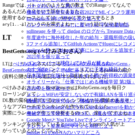
Rangeでは、
のような負の数までのRangeってなんで
(1..-1)
カナダのいいとこ悪いとこ
あるんだろう？という話をしました。
機械学習工学研究会夏合宿2022でMLインフラ運
使用するケースとしては、Arrayにアクセスするとき
kawasaki.rb 9年の歴史を振り返って
というのを渡すよねー、という話になりました。
ary[1..-1]
バンクーバーのえんじに屋 #81,82 宇治拾遺物語
sqllineage を使って digdag のログから Treas
LT
年度途中に海外移住した年の給与・退職所得の扱
3ファイル追加してGitHub ActionsでHugoに
prelimsを使ってHugoの記事にレコメンドを追加す
BestGems.org (ぺけみさおさん)
2021年を振り返って
バンクーバーに移住して8か月が経った
LTは
ぺけみさお
さんによる
ランキングから見るRubyGems -
カナダのバンクーバーエリアに子連れ移住した
BestGems.orgのご紹介-
と、
@aflc_jp
さんによるpandasの紹介
日本国外で出版社と取引をする際の所得税の源泉
(資料公開されたら追記します)が発表されました。
オライリーから「仕事ではじめる機械学習 第2版
ぺけみさおさんの、BestGems.orgはRubyGems.orgを毎日ク
2020年を振り返って
ローリングして、
メッシュWiFiが安定しないので有線LANを張り
DL数の変化を見ているというシンプルながら価値のありそ
機械学習工学研究会の「機械学習基盤 本番適用
うなアプローチでランキングを作られていました。
Google Colaboratory上でVS Code(code-server)を動
実際にランキング作って分析するのって、楽しいですよね。
機械学習工学研究会（MLSE）の夏合宿 2020
Google MeetとYouTube Liveでオンラインミ
ランキングを分析していると
naught
というgemの人気が上
テレカン・発表用にマイクを用意しよう
がっているとのことでした。
pandas 1.0 のpd.NAのハマりどころ