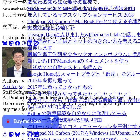
ウザベースでやれるようになるそうなので、
あなたの知らない煽りの世界
kawasaki.rbのパーフェクトRuby読み会でもIPythonベースに
Windows 64bitでMeCab(とKyTea)を使う方法 2018
しようかなー。
加入しているサブスクリプションサービス 2018
Thinkpad X1 CarbonとMacBook Proとで使え
次回は、3/26(水)に開催予定です
RISECampに参加した
Treasure Dataに入りました&Plazma tech talkで話
Last updated on
2014-03-01 04:03:51 -08:00
親も読みたい子供とネットの向き合い方を考える
退職します
機械学習工学研究会キックオフシンポジウムに登
新しいPyPIでMarkdownのドキュメントを使う
「初めての自動テスト」を読んだ
Google Homeはスマートプラグと「部屋」でグ
2017年を振り返って
Authors
Aki Ariga
2017年に買ってよかったもの
Staff Software Engineer
ワンオペ育児がやってきたヤァ！ヤァ！ヤァ！
AI Product Engineer. Interested in Machine Learning, MLOps, and
オライリーから「仕事ではじめる機械学習」が出
Data driven business. If you like my blog post, I’m glad if you can
PyConJP 2017に参加した
buy me a tea 😉
Pythonの環境構築を自分なりに整理してみる
OSSベースの機械学習が強い理由
グローバル企業でコミュニケーションを円滑にす
Thinkpad X1 Carbon (2017)をWindows 10/Ubu
MBPからThinkpad X1 Carbon(2017)に移行した