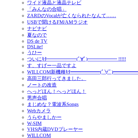
ワイド液晶と液晶テレビ
「みんなの合唱」
ZARDのVocalが亡くなられたなんて……
USBで聞けるFM/AMラジオ
ナビナビ
夏なので
DS de TV
DSLite!
うひー
ついにｷﾀ━━━━━━(ﾟ∀ﾟ)━━━━━━ !!!!!
す、すげー一品ですよ
WILLCOM新機種ｷﾀ━━━━━━(ﾟ∀ﾟ)━━━━━━ !
高田三郎行ってきました。
ノートの改造
へっどほん！へっどほん！
男声合唱
まじめな？電波系Songs
Webカメラ
うらやましかー
W-SIM
VHS内蔵DVDプレーヤー
WILLCOM