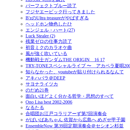
パーフェクトブルー読了
フジヤエービック行ってきました
B'zのUltra treasureがやばすぎる
ヘッドホン物色したひ
エンジェル・ハート(27)
Luck Stealer (2)
残業ゼロの仕事力読了
初音ミクのカラオケ曲
風が強く吹いている
機動戦士ガンダムTHE ORIGIN 16 17
TRY-TONEスペシャルライブ 〜 アカペラ夏唄20
知らなかった、youtubeが貼り付けられるなんて
アキハバラ＠DEEP
サヨナライツカ
のだめ21巻
面白いほどよく分かる哲学・思想のすべて
Ono Lisa best 2002-2006
なるたる
合唱団お江戸コラリアーず第7回演奏会
がばいばあちゃん 佐賀から広島へ めざせ甲子園
EnsembleNow 第39回定期演奏会＠セシオン杉並