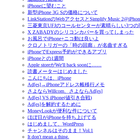
iPhoneに望むこと
新型iPhone 3G Sの価格について
LinkStationのWebアクセスとSimplify Music 2@iPhon
三菱東京UFJのコールセンターが素晴らしい3つの
X ZABADYのシリコンカバーを買ってしまった
お風呂でiPhone+ニコ動は良いよ
クロノトリガーの「時の回廊」が名曲すぎる
iPhoneでExpress予約ができるアプリ
iPhoneとの1週間
Apple storeがWe'll back soonに……
読書メーターはじめました
こんにちは、iPhone
Ad[es]→iPhoneアドレス帳移行メモ
さよならWillcom、さよならAd[es]
Ad[es] VS iPhone(値引き合戦)
Ad[es]を解約するために
MoneyLookが便利な件について
ほぼ日がiPhoneを持ち上げてる
はじめまして、WordPress
チャンネルはそのまま！Vol.1
It don't mean a thing.