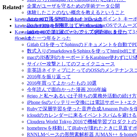
企業がユーザを守るための学術データ公開
Related
体験したことのない概念を教えるということ
Amazonで買ったThinkpad トラックポイント 
kawasaki.rb #011 を開催しました #kwskrb
Docker imageを用意してWindows/macOSで
kawasaki.rb #008 を開催しました #kwskrb
Indigogo ではじめてバックして来た dot を使っ
Kawasaki.rb #001 第1回ミートアップを開催しました
また一つ年をとった
#kwskrb
Gitlab CIを使ってSphinxのドキュメントを自動
数式入りのmarkdownをSphinxを使ってhtml/pdfに
macのJIS配列のキーボードをKarabiner使わずに
サイバー攻撃としてのフェイクニュース
非英語ネイティブにとってのOSSのメンテナンス
2016年を振り返って
2016年買ってよかったもの 10選
今年読んで面白かった漫画 2016年編
#eigo と私〜あるいは子持ちの業務外活動の続け方
iPhone 6sのバッテリー交換には電話サポート+
Rubyで深層学習を使った音声合成Amazon Pol
icloudのカレンダーに来るイベントスパムを避け
Cloudera World Tokyo 2016で機械学習プロダク
homebrewを移動してiRubyが壊れたときに見直す
RNNLMベースの形態素解析器 JUMAN++ をho