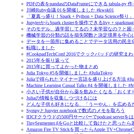
PDFの表をpandasのDataFrameにできる tabula-py 
川崎Ruby会議 01を開催しました #kwsk01
「夏真っ盛り！Spark + Python + Data Scien
JupyterからSpark clusterを操作できるlivy + spar
そのモデル、過学習してるの？未学習なの？と困
機械学習の分類の話を損失関数と決定境界を中心
データを一箇所に集めることでデータ活用の民主
転職しました
#CookpadTechConf 2016でクックパッドの
2015年を振り返って
2015年に買ってよかった物まとめ
Julia Tokyo #5を開催しました #JuliaTokyo
Juliaで得られたマイナー言語を盛り上げる方法 #Jul
Machine Learning Casual Talks #4 を開催しました #
小さい子供が自分から薬を飲みたくなる「おくすり飲めたね
Juliaの情報を収集しつづけるには
どんな子供も好きになる、「うーやん」を広める
SympyとJupyter notebookで数式のメモを取ろう
IDCFクラウドの500円サーバーでpodcast serv
TinySegmenter.jlをGoと比較して負けたと思
Amazon Fire TV Stickを買ったらApple TV+Chr