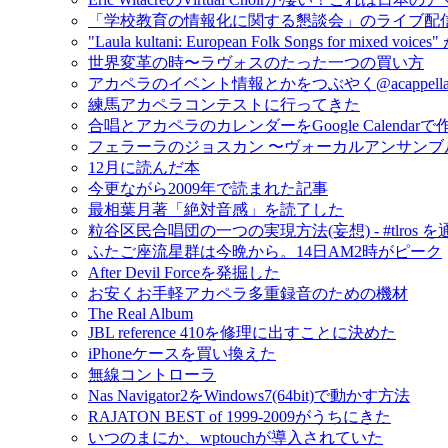
「学校教育の情報化に関する懇談会」のライブ配
"Laula kultani: European Folk Songs for mixed v
世界変革の時〜ラヴォスのたった一つの買い方
アカペラのイベント情報とかをつぶやく@acappella_
練馬アカペラコンテストに行ってきた
合唱とアカペラのカレンダーをGoogle Calendar
フェラーラのジョスカン 〜ヴォーカルアンサンブ
12月に読んだ本
今更ながら2009年で読まれた記事
最相葉月著「絶対音感」を読了した
粒谷区民合唱団の一つの実現方法(妄想) - #tlros 
ふたご座流星群は今晩から。14日AM2時がピーク
After Devil Forceを発掘した
お安くお手軽アカペラ多重録音のための機材
The Real Album
JBL reference 410を修理に出すことに決めた
iPhoneケースを買い換えた
無線コントローラ
Nas Navigator2をWindows7(64bit)で動かす方法
RAJATON BEST of 1999-2009がうちにきた
いつのまにか、wptouchが導入されていた