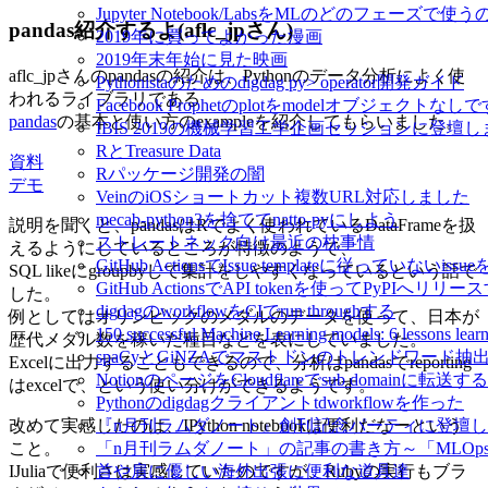
Jupyter Notebook/LabsをMLのどのフェーズで使
pandas紹介するよ(aflc_jpさん)
2019年に買ってよかった漫画
2019年末年始に見た映画
aflc_jpさんのpandasの紹介は、Pythonのデータ分析によく使
Pythonistaのためのdigdag py> operator開発ガイド
われるライブラリである
Facebook Prophetのplotをmodelオブジェクトなし
pandas
の基本と使い方のexampleを紹介してもらいました。
IBIS 2019の機械学習工学企画セッションに登壇
RとTreasure Data
資料
Rパッケージ開発の闇
デモ
VeinのiOSショートカット複数URL対応しました
mecab-python3を捨ててnatto-pyにしよう
説明を聞くと、pandasはRでよく使われているDataFrameを扱
ストレートネック向け最近の枕事情
えるようにしているところが特徴のようで、
GitHub ActionsでIssue templateに従っていないissue
SQL likeにgroupbyして集計をしやすくなっているという話で
GitHub ActionsでAPI tokenを使ってPyPIへリリー
した。
digdagのworkflowをCIでrun throughする
例としてはオリンピックのメダルのデータを使って、日本が
150 successful Machine Learning models: 6 lessons l
歴代メダル数を稼いだ種目などを表にしていました。
spaCyとGiNZAでマストドンのトレンドワード抽
Excelに出力することもできるので、分析はpandasでreporting
NotionのページをCloudflareでsub domainに転送する
はexcelで、という使い分けができるようです。
Pythonのdigdagクライアントtdworkflowを作った
改めて実感したのは、IPython notebookは便利だなーという
『n月刊ラムダノート』創刊記念パーティに登壇
こと。
「n月刊ラムダノート」の記事の書き方～「MLOp
IJuliaで便利さは実感していたのですが、Rubyの実行もブラ
首や肩に優しい海外出張に便利な道具達