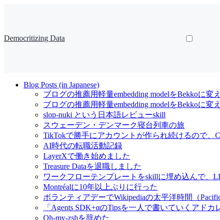
Democritizing Data
Blog Posts (in Japanese)
ブログの推薦用軽量embedding modelをBekkoに変
ブログの推薦用軽量embedding modelをBekk
slop-nuki という日本語レビューskill
スウェーデン・デンマーク寝台列車の旅
TikTokで勝手にアカウントが作られ続けるので、Cl
AI時代の転職活動記録
LayerXで働き始めました
Treasure Dataを退職しました
ワークフローテンプレートをskillに埋め込んで
Montréalに10年以上ぶりに行った
ボランティアデーでWikipediaの太平洋時間（Pacif
「Agents SDK+αのTipsを一人で書いていくアドカレ Ad
Oh-my-zshを辞めた