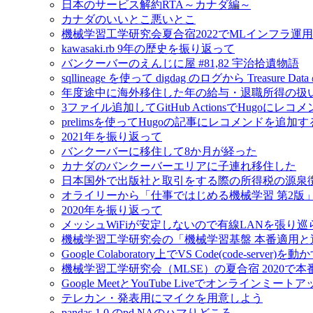
日本のサービス解約RTA～カナダ編～
カナダのいいとこ悪いとこ
機械学習工学研究会夏合宿2022でMLインフラ運
kawasaki.rb 9年の歴史を振り返って
バンクーバーのえんじに屋 #81,82 宇治拾遺物語
sqllineage を使って digdag のログから Treas
年度途中に海外移住した年の給与・退職所得の扱
3ファイル追加してGitHub ActionsでHugoに
prelimsを使ってHugoの記事にレコメンドを追加す
2021年を振り返って
バンクーバーに移住して8か月が経った
カナダのバンクーバーエリアに子連れ移住した
日本国外で出版社と取引をする際の所得税の源泉
オライリーから「仕事ではじめる機械学習 第2版
2020年を振り返って
メッシュWiFiが安定しないので有線LANを張り
機械学習工学研究会の「機械学習基盤 本番適用
Google Colaboratory上でVS Code(code-server)を動
機械学習工学研究会（MLSE）の夏合宿 2020
Google MeetとYouTube Liveでオンラインミ
テレカン・発表用にマイクを用意しよう
pandas 1.0 のpd.NAのハマりどころ