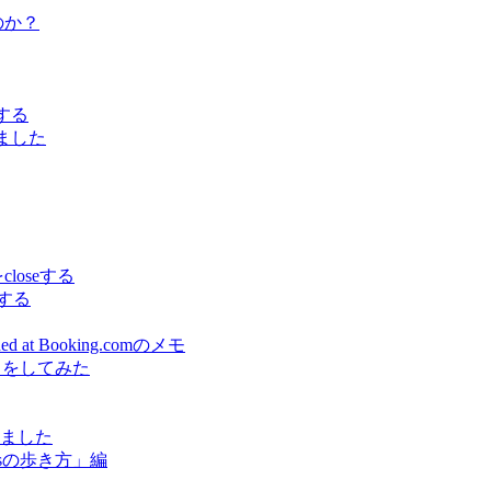
うのか？
でする
しました
をcloseする
スする
earned at Booking.comのメモ
出をしてみた
しました
sの歩き方」編