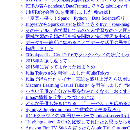
PDFの表をpandasのDataFrameにできる tabula-py 
川崎Ruby会議 01を開催しました #kwsk01
「夏真っ盛り！Spark + Python + Data Scien
JupyterからSpark clusterを操作できるlivy + spar
そのモデル、過学習してるの？未学習なの？と困
機械学習の分類の話を損失関数と決定境界を中心
データを一箇所に集めることでデータ活用の民主
転職しました
#CookpadTechConf 2016でクックパッドの
2015年を振り返って
2015年に買ってよかった物まとめ
Julia Tokyo #5を開催しました #JuliaTokyo
Juliaで得られたマイナー言語を盛り上げる方法 #Jul
Machine Learning Casual Talks #4 を開催しました #
小さい子供が自分から薬を飲みたくなる「おくすり飲めたね
Juliaの情報を収集しつづけるには
どんな子供も好きになる、「うーやん」を広める
SympyとJupyter notebookで数式のメモを取ろう
IDCFクラウドの500円サーバーでpodcast serv
TinySegmenter.jlをGoと比較して負けたと思
Amazon Fire TV Stickを買ったらApple TV+Chr