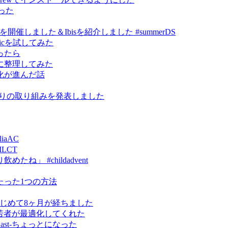
作った
ce祭り」を開催しました＆Ibisを紹介しました #summerDS
kmagicを試してみた
ったら
に整理してみた
化が進んだ話
研究まわりの取り組みを発表しました
iaAC
MLCT
」 #childadvent
たった1つの方法
erをはじめて8ヶ月が経ちました
ったら若者が最適化してくれた
omeCast-ちょっとになった