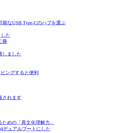
る充電可能なUSB Type-Cのハブを選ぶ
しました
二冊
壇しました
ルーピングすると便利
版されます
るための「異文化理解力」
ntu 17.04デュアルブートにした