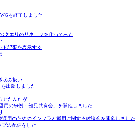
用WGを終了しました
ure Data のクエリのリネージを作ってみた
い
レコメンド記事を表示する
る
徴収の扱い
」を出版しました
巡らせたんだが
と運用の事例・知見共有会」を開催しました
かす
で本番適用のためのインフラと運用に関する討論会を開催しました
ートアップの配信をした