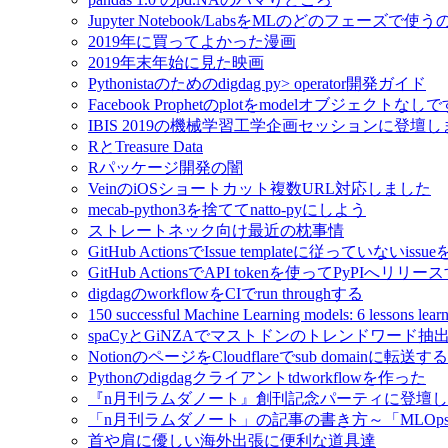
Jupyter Notebook/LabsをMLのどのフェーズで使
2019年に買ってよかった漫画
2019年末年始に見た映画
Pythonistaのためのdigdag py> operator開発ガイド
Facebook Prophetのplotをmodelオブジェクトなし
IBIS 2019の機械学習工学企画セッションに登壇
RとTreasure Data
Rパッケージ開発の闇
VeinのiOSショートカット複数URL対応しました
mecab-python3を捨ててnatto-pyにしよう
ストレートネック向け最近の枕事情
GitHub ActionsでIssue templateに従っていないissue
GitHub ActionsでAPI tokenを使ってPyPIへリリー
digdagのworkflowをCIでrun throughする
150 successful Machine Learning models: 6 lessons l
spaCyとGiNZAでマストドンのトレンドワード抽
NotionのページをCloudflareでsub domainに転送する
Pythonのdigdagクライアントtdworkflowを作った
『n月刊ラムダノート』創刊記念パーティに登壇
「n月刊ラムダノート」の記事の書き方～「MLOp
首や肩に優しい海外出張に便利な道具達