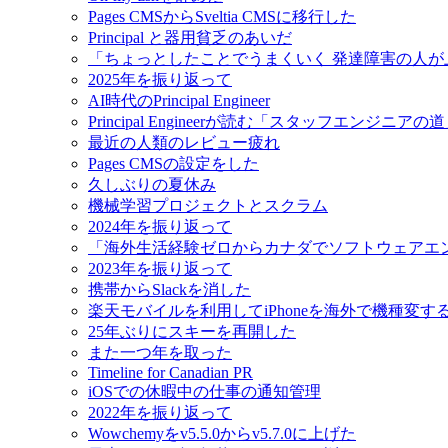
Pages CMSからSveltia CMSに移行した
Principal と器用貧乏のあいだ
「ちょっとしたことでうまくいく 発達障害の人
2025年を振り返って
AI時代のPrincipal Engineer
Principal Engineerが読む「スタッフエンジニアの
最近の人類のレビュー疲れ
Pages CMSの設定をした
久しぶりの夏休み
機械学習プロジェクトとスクラム
2024年を振り返って
「海外生活経験ゼロからカナダでソフトウェアエ
2023年を振り返って
携帯からSlackを消した
楽天モバイルを利用してiPhoneを海外で機種変す
25年ぶりにスキーを再開した
また一つ年を取った
Timeline for Canadian PR
iOSでの休暇中の仕事の通知管理
2022年を振り返って
Wowchemyをv5.5.0からv5.7.0に上げた