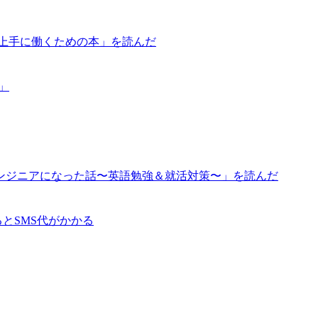
が上手に働くための本」を読んだ
道」
ンジニアになった話〜英語勉強＆就活対策〜」を読んだ
るとSMS代がかかる