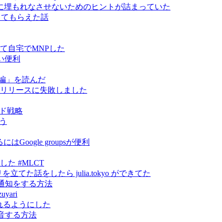
に埋もれなさせないためのヒントが詰まっていた
指導してもらえた話
って自宅でMNPした
い便利
編」を読んだ
 をライブリリースに失敗しました
ンド戦略
そう
oogle groupsが便利
やりました #MLCT
トリを立てた話をしたら julia.tokyo ができてた
に通知をする方法
yari
から見れるようにした
録音する方法