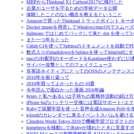
MBPからThinkpad X1 Carbon(2017)に移行した
企業がユーザを守るための学術データ公開
体験したことのない概念を教えるということ
Amazonで買ったThinkpad トラックポイント 
Docker imageを用意してWindows/macOSで
Indigogo ではじめてバックして来た dot を使っ
また一つ年をとった
Gitlab CIを使ってSphinxのドキュメントを自動
数式入りのmarkdownをSphinxを使ってhtml/pdfに
macのJIS配列のキーボードをKarabiner使わずに
サイバー攻撃としてのフェイクニュース
非英語ネイティブにとってのOSSのメンテナンス
2016年を振り返って
2016年買ってよかったもの 10選
今年読んで面白かった漫画 2016年編
#eigo と私〜あるいは子持ちの業務外活動の続け方
iPhone 6sのバッテリー交換には電話サポート+
Rubyで深層学習を使った音声合成Amazon Pol
icloudのカレンダーに来るイベントスパムを避け
Cloudera World Tokyo 2016で機械学習プロダク
homebrewを移動してiRubyが壊れたときに見直す
RNNLMベースの形態素解析器 JUMAN++ をho