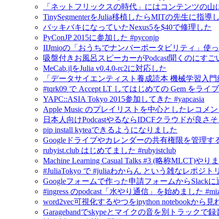
「ネットフリックスの時代」にはコンテンツの山
TinySegmenterをJulia移植したらMITの先生に
バッキバキになっていたNexus5を$40で修理した
PyConJP 2015に参加した #pyconjp
IIJmioの「おうちでナンバーポータビリティ」使
吸盤付きお風呂スピーカーがPodcast聞くのにすご
MeCab.jlをJulia v0.4.0-rc2に対応した
「データサイエンティスト養成読本 機械学習入門
#tqrk09 で Accept LT してはじめての Gem
YAPC::ASIA Tokyo 2015参加してきた #yapcasia
Apple Music のプレイリストを中心としたレコメ
日本人向けPodcastやるならIDCFクラウドが良さ
pip install kyteaできるようになりました
Googleドライブやカレンダーの共有権限を管理するにはG
rubyist.club はじめてました #rubyistclub
Machine Learning Casual Talks #3 (略称MLCT)
#JuliaTokyo で #juliaわからん という雑なレポジ
Googleフォームで作った申請フォームからSlack
#ingress のpodcast「水やり通信」を始めました #mizu
word2vec可視化するやつをipython notebook
Garagebandでskypeとマイクの音を別トラックで