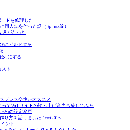
キーボードを修理した
スムーズに同人誌を作った話（Sphinx編）
て3ヶ月がたった
でPDFにビルドする
する
US配列にする
コスト
エクスプレス交換がオススメ
lyを使ってWebサイトの読み上げ音声合成してみた
るための設定変更
トの作り方を話しました #cwt2016
ポイント
mebrewでインストールできるようにした