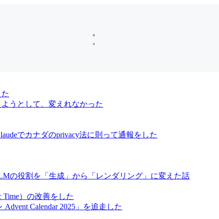
えた
oに変えようとして、変えれなかった
audeでカナダのprivacy法に則って通報をした
、LLMの役割を「生成」から「レンダリング」に変えた話
ic Time）の改善をした
vent Calendar 2025」を追走した