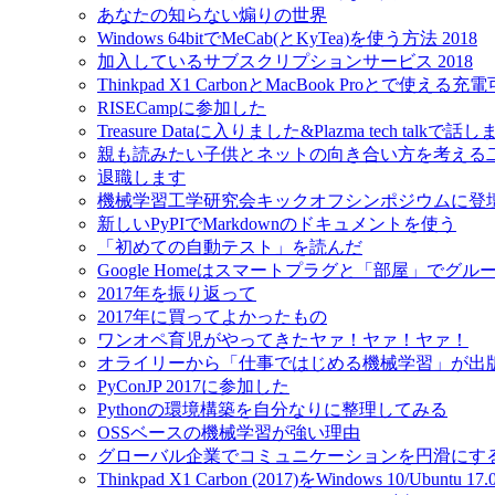
あなたの知らない煽りの世界
Windows 64bitでMeCab(とKyTea)を使う方法 2018
加入しているサブスクリプションサービス 2018
Thinkpad X1 CarbonとMacBook Proとで使え
RISECampに参加した
Treasure Dataに入りました&Plazma tech talkで話
親も読みたい子供とネットの向き合い方を考える
退職します
機械学習工学研究会キックオフシンポジウムに登
新しいPyPIでMarkdownのドキュメントを使う
「初めての自動テスト」を読んだ
Google Homeはスマートプラグと「部屋」でグ
2017年を振り返って
2017年に買ってよかったもの
ワンオペ育児がやってきたヤァ！ヤァ！ヤァ！
オライリーから「仕事ではじめる機械学習」が出
PyConJP 2017に参加した
Pythonの環境構築を自分なりに整理してみる
OSSベースの機械学習が強い理由
グローバル企業でコミュニケーションを円滑にす
Thinkpad X1 Carbon (2017)をWindows 10/Ubu