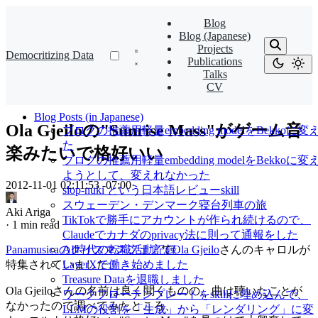
Blog
Blog (Japanese)
Projects
Democritizing Data
Publications
Talks
CV
Blog Posts (in Japanese)
Ola Gjeiloの"Sunrise Mass"がゲーム音
ブログの推薦用軽量embedding modelをBekkoに変
た
楽みたいで格好いい
ブログの推薦用軽量embedding modelをBekkoに変
ようとして、変えれなかった
2012-11-01 02:11:53 -07:00
·
slop-nuki という日本語レビューskill
スウェーデン・デンマーク寝台列車の旅
Aki Ariga
TikTokで勝手にアカウントが作られ続けるので、
·
1 min read
Claudeでカナダのprivacy法に則って通報をした
Panamusicaのクリスマスフェア
で
Ola Gjeilo
さんのキャロルが
AI時代の転職活動記録
特集されていました。
LayerXで働き始めました
Treasure Dataを退職しました
Ola Gjeiloさんの名前は良く聞くものの、曲は聴いたことが
ワークフローテンプレートをskillに埋め込んで、
なかったので調べてみたところ、
LLMの役割を「生成」から「レンダリング」に変