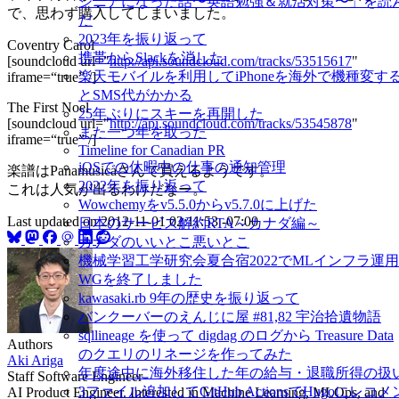
ジニアになった話〜英語勉強＆就活対策〜」を読
で、思わず購入してしまいました。
だ
2023年を振り返って
Coventry Carol
携帯からSlackを消した
[soundcloud url="
http://api.soundcloud.com/tracks/53515617
"
楽天モバイルを利用してiPhoneを海外で機種変す
iframe=“true” /]
とSMS代がかかる
The First Noel
25年ぶりにスキーを再開した
[soundcloud url="
http://api.soundcloud.com/tracks/53545878
"
また一つ年を取った
iframe=“true” /]
Timeline for Canadian PR
iOSでの休暇中の仕事の通知管理
楽譜はPanamusicaさんで買えるようです。
2022年を振り返って
これは人気が出るわけだなー。
Wowchemyをv5.5.0からv5.7.0に上げた
Last updated on
2012-11-01 02:11:53 -07:00
日本のサービス解約RTA～カナダ編～
カナダのいいとこ悪いとこ
機械学習工学研究会夏合宿2022でMLインフラ運用
WGを終了しました
kawasaki.rb 9年の歴史を振り返って
バンクーバーのえんじに屋 #81,82 宇治拾遺物語
sqllineage を使って digdag のログから Treasure Data
Authors
のクエリのリネージを作ってみた
Aki Ariga
年度途中に海外移住した年の給与・退職所得の扱
Staff Software Engineer
3ファイル追加してGitHub ActionsでHugoにレコメ
AI Product Engineer. Interested in Machine Learning, MLOps, and