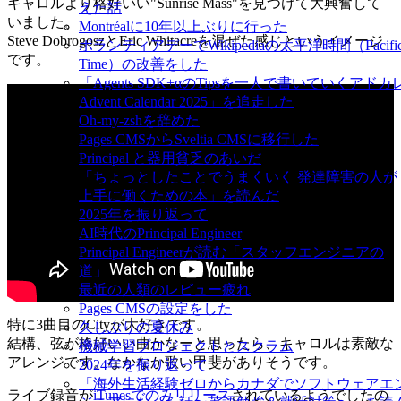
キャロルより格好いい"Sunrise Mass"を見つけて大興奮して
えた話
いました。
Montréalに10年以上ぶりに行った
Steve DobrogoszとEric Whitacreを混ぜた感じというイメージ
ボランティアデーでWikipediaの太平洋時間（Pacifi
です。
Time）の改善をした
「Agents SDK+αのTipsを一人で書いていくアドカ
Advent Calendar 2025」を追走した
Oh-my-zshを辞めた
Pages CMSからSveltia CMSに移行した
Principal と器用貧乏のあいだ
「ちょっとしたことでうまくいく 発達障害の人が
上手に働くための本」を読んだ
2025年を振り返って
AI時代のPrincipal Engineer
Principal Engineerが読む「スタッフエンジニアの
道」
最近の人類のレビュー疲れ
Pages CMSの設定をした
特に3曲目のCityが大好きです。
久しぶりの夏休み
結構、弦が格好いい曲かなーと思ったら、キャロルは素敵な
機械学習プロジェクトとスクラム
アレンジです。なかなか歌い甲斐がありそうです。
2024年を振り返って
「海外生活経験ゼロからカナダでソフトウェアエ
ライブ録音が
iTunesでのみリリース
されているようでしたの