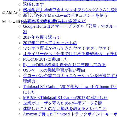
退職します
機械学習工学研究会キックオフシンポジウムに登
© Aki Ariga 2017-2026
新しいPyPIでMarkdownのドキュメントを使う
「初めての自動テスト」を読んだ
Made with
Hugo Blox Kit
.
Build your site →
Google Homeはスマートプラグと「部屋」でグ
利
2017年を振り返って
2017年に買ってよかったもの
ワンオペ育児がやってきたヤァ！ヤァ！ヤァ！
オライリーから「仕事ではじめる機械学習」が出
PyConJP 2017に参加した
Pythonの環境構築を自分なりに整理してみる
OSSベースの機械学習が強い理由
グローバル企業でコミュニケーションを円滑にす
理解力」
Thinkpad X1 Carbon (2017)をWindows 10/Ubun
にした
MBPからThinkpad X1 Carbon(2017)に移行した
企業がユーザを守るための学術データ公開
体験したことのない概念を教えるということ
Amazonで買ったThinkpad トラックポイント 