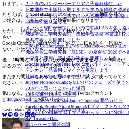
カナダのバンクーバーエリアに子連れ移住した
れます。
日本国外で出版社と取引をする際の所得税の源泉
たとえば、@YouTubeJapan のツイートしている動画を見た
オライリーから「仕事ではじめる機械学習 第2版
い場合は、
こちら
のような検索結果になります。
2020年を振り返って
メッシュWiFiが安定しないので有線LANを張り
ただし、現在Firefoxでは上手く動かないです。。。ごめんな
機械学習工学研究会の「機械学習基盤 本番適用と
さい。
見共有会」を開催しました
Google ChromeとSafariがおすすめです。IEも8なら一応動か
Google Colaboratory上でVS Code(code-server)を動
ないことはないかも、って感じです。
機械学習工学研究会（MLSE）の夏合宿 2020で
ンフラと運用に関する討論会を開催しました
後、
1時間に15回くらいしか検索ができません
。API制限が
Google MeetとYouTube Liveでオンラインミ
あるので、使いすぎには気をつけてください！
テレカン・発表用にマイクを用意しよう
pandas 1.0 のpd.NAのハマりどころ
まだまだ問題点もあるかと思いますが、試しに使ってみてく
Jupyter Notebook/LabsをMLのどのフェーズで使
ださい。
2019年に買ってよかった漫画
気になることは
@chezou
または公式Twitterアカウント
2019年末年始に見た映画
@dougaAtter
までお願いします！
Pythonistaのためのdigdag py> operator開発ガイド
Facebook Prophetのplotをmodelオブジェクトなし
Last updated on
2011-05-01 15:01:45 -07:00
IBIS 2019の機械学習工学企画セッションに登壇
RとTreasure Data
Rパッケージ開発の闇