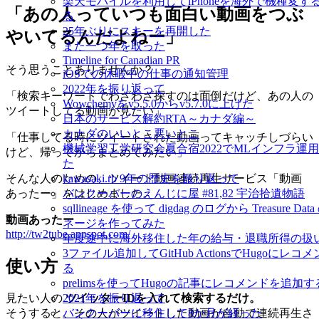
楽天モバイルを利用してiPhoneを海外で機種変す
「あの人っていつも面白い動画をつぶ
る
25年ぶりにスキーを再開した
やいてるんだよねー」
また一つ年を取った
Timeline for Canadian PR
そう思うことありませんか？
iOSでの休暇中の仕事の通知管理
2022年を振り返って
「検索キーワードでわざわざ探すのは面倒だけど、あの人の
Wowchemyをv5.5.0からv5.7.0に上げた
ツイートしてる動画が見たい」
日本のサービス解約RTA～カナダ編～
カナダのいいとこ悪いとこ
「仕事してる時にツイートされた動画ってキャッチしづらい
機械学習工学研究会夏合宿2022でMLインフラ運
けど、帰ってからまとめてみたい」
た
そんな人のための、ツイート動画連続再生サービス「動画
kawasaki.rb 9年の歴史を振り返って
あったー」をはじめました。
バンクーバーのえんじに屋 #81,82 宇治拾遺物語
sqllineage を使って digdag のログから Treasure 
動画あったー
ネージを作ってみた
http://tw2tube.appspot.com/
年度途中に海外移住した年の給与・退職所得の扱
3ファイル追加してGitHub ActionsでHugoにレ
使い方
る
prelimsを使ってHugoの記事にレコメンドを追加す
2021年を振り返って
見たい人の
ツイッターIDを入れて検索するだけ。
バンクーバーに移住して8か月が経った
そうすると、その人がツイートした動画が自動で連続再生さ