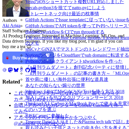
VeinのiOSショートカット複数URL対応しました
mecab-python3を捨ててnatto-pyにしよう
ストレートネック向け最近の枕事情
GitHub ActionsでIssue templateに従っていないissue
Authors
Aki Ariga
GitHub ActionsでAPI tokenを使ってPyPIへリリー
Staff Software Engineer
digdagのworkflowをCIでrun throughする
AI Product Engineer. Interested in Machine Learning, MLOps, and
150 successful Machine Learning models: 6 lessons lea
Data driven business. If you like my blog post, I’m glad if you can
のメモ
buy me a tea 😉
spaCyとGiNZAでマストドンのトレンドワード抽
NotionのページをCloudflareでsub domainに転送する
Pythonのdigdagクライアントtdworkflowを作った
『n月刊ラムダノート』創刊記念パーティに登壇
「n月刊ラムダノート」の記事の書き方～「MLOp
首や肩に優しい海外出張に便利な道具達
Related
あなたの知らない煽りの世界
Windows 64bitでMeCab(とKyTea)を使う方法 2018
これで君もウィテカーになれる！？「誰でもウィテ
加入しているサブスクリプションサービス 2018
カー」はじめました #darewite
Thinkpad X1 CarbonとMacBook Proとで使える充電
合唱とアカペラのカレンダーをGoogle Calendarで作っ
Cのハブを選ぶ
てみた
RISECampに参加した
アカペラのイベント情報とかをつぶやく
Treasure Dataに入りました&Plazma tech talkで話
@acappella_eventの使い方
親も読みたい子供とネットの向き合い方を考える