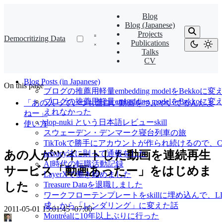
Blog
Blog (Japanese)
Projects
Democritizing Data
Publications
Talks
CV
Blog Posts (in Japanese)
On this page
ブログの推薦用軽量embedding modelをBekkoに変
ブログの推薦用軽量embedding modelをBekko
「あの人っていつも面白い動画をつぶやいてるんだよ
えれなかった
ねー」
slop-nuki という日本語レビューskill
使い方
スウェーデン・デンマーク寝台列車の旅
TikTokで勝手にアカウントが作られ続けるので、Cl
あの人がツイートした動画を連続再生
privacy法に則って通報をした
AI時代の転職活動記録
サービス「動画あったー」をはじめま
LayerXで働き始めました
した
Treasure Dataを退職しました
ワークフローテンプレートをskillに埋め込んで、
成」から「レンダリング」に変えた話
2011-05-01 15:01:45 -07:00
·
Montréalに10年以上ぶりに行った