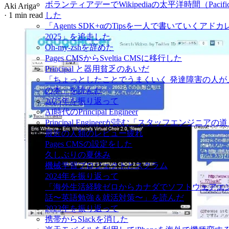
ボランティアデーでWikipediaの太平洋時間（Pacifi
Aki Ariga
·
1 min read
した
「Agents SDK+αのTipsを一人で書いていくアドカレ Adv
2025」を追走した
Oh-my-zshを辞めた
Pages CMSからSveltia CMSに移行した
Principal と器用貧乏のあいだ
「ちょっとしたことでうまくいく 発達障害の人が
の本」を読んだ
2025年を振り返って
AI時代のPrincipal Engineer
Principal Engineerが読む「スタッフエンジニアの
最近の人類のレビュー疲れ
Pages CMSの設定をした
久しぶりの夏休み
機械学習プロジェクトとスクラム
2024年を振り返って
「海外生活経験ゼロからカナダでソフトウェアエ
話〜英語勉強＆就活対策〜」を読んだ
2023年を振り返って
携帯からSlackを消した