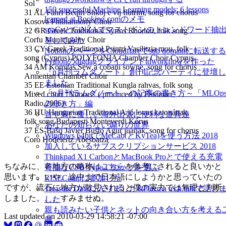
Sol
150 successful Machine Learning models: 6 lessons
31 AL Fahri Beqiri Shkoj e vij flutrim, song for chorus
learned at Booking.comのメモ
Kosova Philharmony Choir
spaCyとGiNZAでマストドンのトレンドワード抽
32 GR Greek Traditional Syrtos Rhodou, folk song
Corfu Municipality Choir
をしてみた
33 CY Greek Traditional Psintri Vasilitzia mou, folk
NotionのページをCloudflareでsub domainに転送する
song (Cyprus) POLYFONIA Chamber Choir Cyprus
Pythonのdigdagクライアントtdworkflowを作った
34 AM Komitas Sew a cobani sowne, song for chorus
『n月刊ラムダノート』創刊記念パーティに登壇し
Armenian Chamber Choir
ました
35 EE Estonian Traditional Kungla rahvas, folk song
「n月刊ラムダノート」の記事の書き方～「MLOp
Mixed choir “Noorus” ( produced by Estonian
Radio,2006)
の歩き方」編
36 HU Hungarian Traditional A jó lovas katonának,
首や肩に優しい海外出張に便利な道具達
folk song Budapesti Monteverdi Kórus
あなたの知らない煽りの世界
37 ES-Basq Javier Busto Agur juanak, song for chorus
Windows 64bitでMeCab(とKyTea)を使う方法 2018
Coro Hodeiertz Abesbatza
加入しているサブスクリプションサービス 2018
Thinkpad X1 CarbonとMacBook Proとで使える充電
ちなみに、各地方の略称は
こちら
を参考にされると良いかと
可能なUSB Type-Cのハブを選ぶ
思います。いや、途中まで日本語にしようかと思っていたの
RISECampに参加した
ですが、流石に地方が散見されると僕の実力では無理と判断
Treasure Dataに入りました&Plazma tech talkで話し
しました。。。すみませぬ。
した
親も読みたい子供とネットの向き合い方を考える
Last updated on
2010-03-29 14:58:21 -07:00
冊