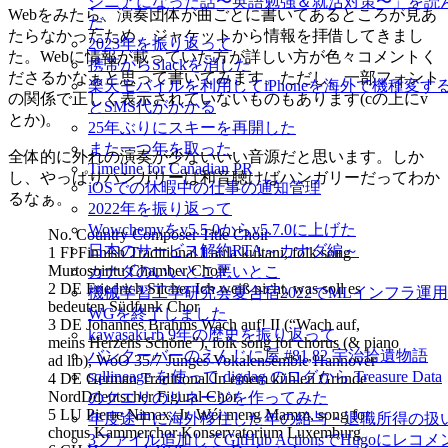
ジニアになった話〜英語勉強＆就活対策〜」を読
Webをみたら、演奏団体が曲ごとに書いてあるところが見あ
だ
たらなかったため、ジャケットから情報を拝借してきまし
2023年を振り返って
た。Webに情報が載っていた方が詳しい方が色々コメントく
携帯からSlackを消した
ださるかなぁと思って書いてみます。ただし、一部フォント
楽天モバイルを利用してiPhoneを海外で機種変す
の関係で正しく表示されていないものもあります(cの上にv
とSMS代がかかる
とか)。
25年ぶりにスキーを再開した
また一つ年を取った
全体的に外れの演奏が少ないいい音源だと思います。しか
Timeline for Canadian PR
し、やっぱりハンガリーは和音聴けばハンガリーだってわか
iOSでの休暇中の仕事の通知管理
るなぁ。
2022年を振り返って
Wowchemyをv5.5.0からv5.7.0に上げた
No. Country Composer Title Choir
日本のサービス解約RTA～カナダ編～
1 FI Finnish Traditional Laula kultani, folk song
Murtosointu Chamber Choir
カナダのいいとこ悪いとこ
2 DE Friedrich Silcher Ich weiß nicht, was soll es
機械学習工学研究会夏合宿2022でMLインフラ運用
bedeuten Südfunk Chor
WGを終了しました
3 DE Johannes Brahms Wach auf! II (“Wach auf,
kawasaki.rb 9年の歴史を振り返って
meins Herzens Schöne”), folk song for chorus (& piano
バンクーバーのえんじに屋 #81,82 宇治拾遺物語
ad lib), WoO 35/7 Junges Vokalensemble Hannover
sqllineage を使って digdag のログから Treasure Data
4 DE German Traditional In einem kühlen Grunde
NordDdeutscher Figural Chor
のクエリのリネージを作ってみた
5 LU Pierre Nimax, Jr. Wéi meng Mamm, song for
年度途中に海外移住した年の給与・退職所得の扱
chorus Kammerchor Konservatorium Luxemburg
3ファイル追加してGitHub ActionsでHugoにレコメ