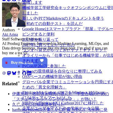
退職します
機械学習工学研究会キックオフシンポジウムに登
しました
新しいPyPIでMarkdownのドキュメントを使う
「初めての自動テスト」を読んだ
Google Homeはスマートプラグと「部屋」でグル
Authors
ピングすると便利
Aki Ariga
Staff Software Engineer
2017年を振り返って
AI Product Engineer. Interested in Machine Learning, MLOps, and
2017年に買ってよかったもの
Data driven business. If you like my blog post, I’m glad if you can
ワンオペ育児がやってきたヤァ！ヤァ！ヤァ！
buy me a tea 😉
オライリーから「仕事ではじめる機械学習」が出
されます
PyConJP 2017に参加した
Pythonの環境構築を自分なりに整理してみる
OSSベースの機械学習が強い理由
グローバル企業でコミュニケーションを円滑にす
Related
ための「異文化理解力」
Thinkpad X1 Carbon (2017)をWindows 10/Ubuntu
伊藤恵司・名島啓太両氏の選んだ『学生合唱のための
17.04デュアルブートにした
「スチューデント・ソングブック」』が熱い！
MBPからThinkpad X1 Carbon(2017)に移行した
久しぶりに合唱楽譜を買った
企業がユーザを守るための学術データ公開
harmonia ensembleが新しいCD"翼-WINGS-"を9/29に発