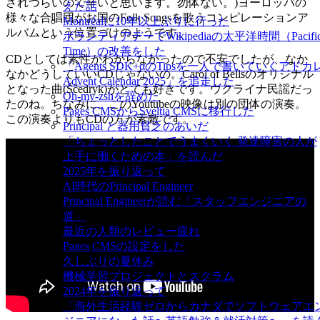
されづらいので辛いと思います。勿体ない。)ヨーロッパの
えた話
様々な合唱団がお国のFolk Songsを歌うコンピレーションア
Montréalに10年以上ぶりに行った
ルバムという位置づけのようです。
ボランティアデーでWikipediaの太平洋時間（Pacifi
Time）の改善をした
CDとしては素性がわからなかったので不安でしたが、なか
「Agents SDK+αのTipsを一人で書いていくアドカ
なかどうしていいCDじゃないの。Carol of Bellsのオリジナル
Advent Calendar 2025」を追走した
となった曲(Ščedryk)がとても好きです。ウクライナ民謡だっ
Oh-my-zshを辞めた
たのね。ちなみに、このYoutubeの映像は別の団体の演奏。
Pages CMSからSveltia CMSに移行した
この演奏よりもCDの方が素敵です。
Principal と器用貧乏のあいだ
「ちょっとしたことでうまくいく 発達障害の人が
上手に働くための本」を読んだ
2025年を振り返って
AI時代のPrincipal Engineer
Principal Engineerが読む「スタッフエンジニアの
道」
最近の人類のレビュー疲れ
Pages CMSの設定をした
久しぶりの夏休み
機械学習プロジェクトとスクラム
2024年を振り返って
「海外生活経験ゼロからカナダでソフトウェアエ