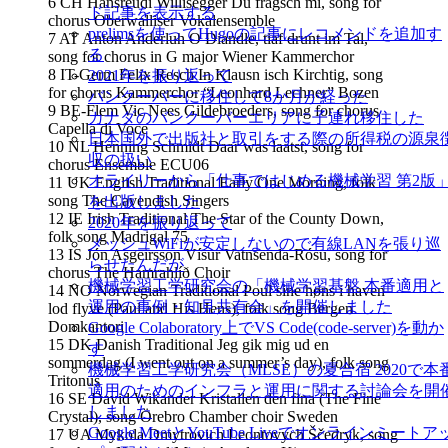
6 CH Hansreudi Willisegger Du fragsch mi, song for
ド記事を表示する
chorus Oberwalliser Vokalensemble
prelimsを使ってHugoの記事にレコメンドを追加す
7 AT Anton Anderluh O Diandle, tiaf drunt im Tal,
る
song for chorus in G major Wiener Kammerchor
8 IT-Germ Felix Resch In Klausn isch Kirchtig, song
2021年を振り返って
for chorus Kammerchor “Leonhard Lechner” Bozen
バンクーバーに移住して8か月が経った
9 BE-Flem Vic Nees Gildebroeders, song for chorus
カナダのバンクーバーエリアに子連れ移住した
Capella di Voce
日本国外で出版社と取引をする際の所得税の源泉
10 NL Henning Schmidt Daar was laatst, song for
収の扱い
chorus Ensemble ECU06
オライリーから「仕事ではじめる機械学習 第2版
11 UK English Traditional Early One Morning, folk
song The Cavendish Singers
を出版しました
12 IE Irish Traditional The Star of the County Down,
2020年を振り返って
folk song Madrigal 75
メッシュWiFiが安定しないので有線LANを張り巡
13 IS Jón Asgeirsson Vísur Vatnsenda-Rósu, song for
らせたんだが
chorus The Hamrahlíð Choir
機械学習工学研究会の「機械学習基盤 本番適用と
14 NO Norwegian Traditional Poul sine høns i haven
運用の事例・知見共有会」を開催しました
lod flyve (Paul and His Hens), folk song Bergen
Domkantori
Google Colaboratory上でVS Code(code-server)を動か
15 DK Danish Traditional Jeg gik mig ud en
す
sommerdag (I went out on a summer’s day), folk song
機械学習工学研究会（MLSE）の夏合宿 2020で本
Tritonus
適用のためのインフラと運用に関する討論会を開
16 SE David Wikander Kristallen den fina (The Fine
しました
Crystal), song Örebro Chamber choir Sweden
Google MeetとYouTube Liveでオンラインミートア
17 UA Mykola Dmytrovich Leontovych Ščedryk, song