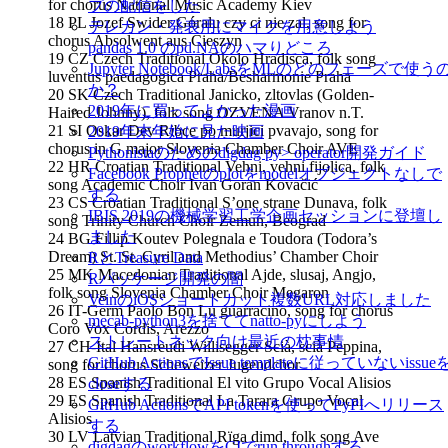
for chorus National Music Academy Kiev
プの配信をした
18 PL Jozef Swider Góralu czy ci nie zal, song for
テレカン・発表用にマイクを用意しよう
chorus Absolwent aus Cieszyn
pandas 1.0 のpd.NAのハマりどころ
19 CZ Czech Traditional Okolo Hradisca, folk song
Jupyter Notebook/LabsをMLのどのフェーズで使う
luventus paedagogica Praha/Besharmonie Praha
か？
20 SK Czech Traditional Janicko, zltovlas (Golden-
2019年に買ってよかった漫画
Haired Johnny), folk song OZVENA Vranov n.T.
21 SI Oskar Dev Ribce po murjici pvavajo, song for
2019年末年始に見た映画
chorus in G major Slovenia Chamber Choir AVE
Pythonistaのためのdigdag py> operator開発ガイド
22 HR Croatian Traditional Vehni, vehni fijolica, folk
Facebook Prophetのplotをmodelオブジェクトなしで
song Academic Choir Ivan Goran Kovačić
する
23 CS Croatian Traditional S’one strane Dunava, folk
IBIS 2019の機械学習工学企画セッションに登壇し
song Trinity Church Choir Zemun, Beograd
ました
24 BG Fillip Koutev Polegnala e Toudora (Todora’s
Dream) St. St. Cyril and Methodius’ Chamber Choir
RとTreasure Data
25 MK Macedonian Traditional Ajde, slusaj, Angjo,
Rパッケージ開発の闇
folk song Slovenia Chamber Choir Megaron
VeinのiOSショートカット複数URL対応しました
26 IT-Germ Paolo Bon Lu guarracino, song for chorus
mecab-python3を捨ててnatto-pyにしよう
Coro Vox Cordis, Arezzo
ストレートネック向け最近の枕事情
27 CH-Ital Hansreudi Willisegger Scià, scià Peppina,
GitHub ActionsでIssue templateに従っていないissue
song for chorus Scheweizer Jugendchor
28 ES Spanish Traditional El vito Grupo Vocal Alisios
closeする
29 ES Spanish Traditional La Tarara Grupo Vocal
GitHub ActionsでAPI tokenを使ってPyPIへリリース
Alisios
する
30 LV Latvian Traditional Rïga dimd, folk song Ave
digdagのworkflowをCIでrun throughする