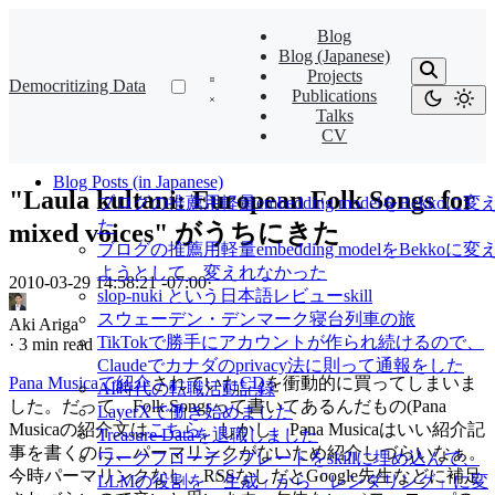
Blog
Blog (Japanese)
Projects
Democritizing Data
Publications
Talks
CV
Blog Posts (in Japanese)
"Laula kultani: European Folk Songs for
ブログの推薦用軽量embedding modelをBekkoに変
た
mixed voices" がうちにきた
ブログの推薦用軽量embedding modelをBekkoに変
ようとして、変えれなかった
2010-03-29 14:58:21 -07:00
·
slop-nuki という日本語レビューskill
スウェーデン・デンマーク寝台列車の旅
Aki Ariga
TikTokで勝手にアカウントが作られ続けるので、
·
3 min read
Claudeでカナダのprivacy法に則って通報をした
Pana Musicaで紹介
されていた
CD
を衝動的に買ってしまいま
AI時代の転職活動記録
した。だって、Folk Songsって書いてあるんだもの(Pana
LayerXで働き始めました
Musicaの紹介文は
こちら
。しかし、Pana Musicaはいい紹介記
Treasure Dataを退職しました
事を書くのに、パーマリンクがないため紹介しづらいなぁ。
ワークフローテンプレートをskillに埋め込んで、
今時パーマリンクなし、RSSなしだとGoogle先生などに補足
LLMの役割を「生成」から「レンダリング」に変