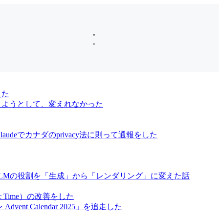
えた
oに変えようとして、変えれなかった
audeでカナダのprivacy法に則って通報をした
、LLMの役割を「生成」から「レンダリング」に変えた話
ic Time）の改善をした
vent Calendar 2025」を追走した