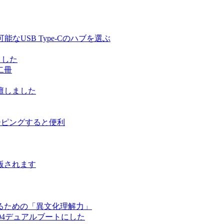
る充電可能なUSB Type-Cのハブを選ぶ
しました
二冊
壇しました
ルーピングすると便利
版されます
るための「異文化理解力」
ntu 17.04デュアルブートにした