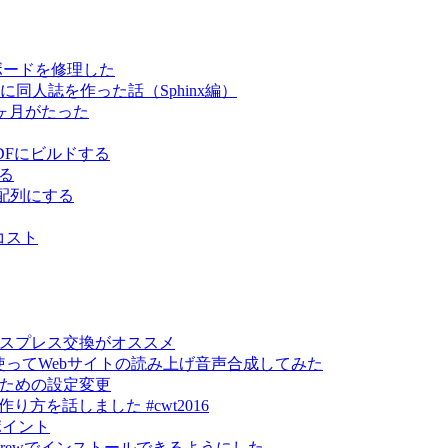
キーボードを修理した
スムーズに同人誌を作った話（Sphinx編）
て3ヶ月がたった
でPDFにビルドする
する
US配列にする
コスト
エクスプレス交換がオススメ
lyを使ってWebサイトの読み上げ音声合成してみた
るための設定変更
トの作り方を話しました #cwt2016
ポイント
mebrewでインストールできるようにした