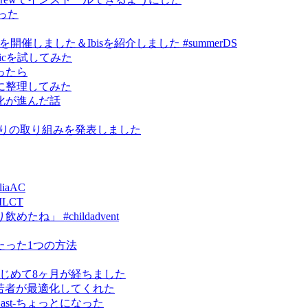
作った
ce祭り」を開催しました＆Ibisを紹介しました #summerDS
kmagicを試してみた
ったら
に整理してみた
化が進んだ話
研究まわりの取り組みを発表しました
iaAC
MLCT
」 #childadvent
たった1つの方法
erをはじめて8ヶ月が経ちました
ったら若者が最適化してくれた
omeCast-ちょっとになった