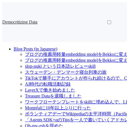
Democritizing Data
Blog Posts (in Japanese)
ブログの推薦用軽量embedding modelをBekkoに変
ブログの推薦用軽量embedding modelをBekk
slop-nuki という日本語レビューskill
スウェーデン・デンマーク寝台列車の旅
TikTokで勝手にアカウントが作られ続けるので、Cl
AI時代の転職活動記録
LayerXで働き始めました
Treasure Dataを退職しました
ワークフローテンプレートをskillに埋め込んで
Montréalに10年以上ぶりに行った
ボランティアデーでWikipediaの太平洋時間（Pacif
「Agents SDK+αのTipsを一人で書いていくアドカレ Ad
Oh-my-zshを辞めた