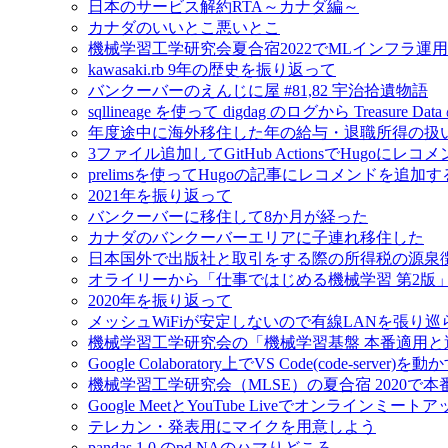
日本のサービス解約RTA～カナダ編～
カナダのいいとこ悪いとこ
機械学習工学研究会夏合宿2022でMLインフラ運
kawasaki.rb 9年の歴史を振り返って
バンクーバーのえんじに屋 #81,82 宇治拾遺物語
sqllineage を使って digdag のログから Treas
年度途中に海外移住した年の給与・退職所得の扱
3ファイル追加してGitHub ActionsでHugoに
prelimsを使ってHugoの記事にレコメンドを追加す
2021年を振り返って
バンクーバーに移住して8か月が経った
カナダのバンクーバーエリアに子連れ移住した
日本国外で出版社と取引をする際の所得税の源泉
オライリーから「仕事ではじめる機械学習 第2版
2020年を振り返って
メッシュWiFiが安定しないので有線LANを張り
機械学習工学研究会の「機械学習基盤 本番適用
Google Colaboratory上でVS Code(code-server)を動
機械学習工学研究会（MLSE）の夏合宿 2020
Google MeetとYouTube Liveでオンラインミ
テレカン・発表用にマイクを用意しよう
pandas 1.0 のpd.NAのハマりどころ