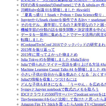
PDFの表をpandasのDataFrameにできる tabula-py 
川崎Ruby会議 01を開催しました #kwsk01
「夏真っ盛り！Spark + Python + Data Scien
JupyterからSpark clusterを操作できるlivy + spar
そのモデル、過学習してるの？未学習なの？と困
機械学習の分類の話を損失関数と決定境界を中心
データを一箇所に集めることでデータ活用の民主
転職しました
#CookpadTechConf 2016でクックパッドの
2015年を振り返って
2015年に買ってよかった物まとめ
Julia Tokyo #5を開催しました #JuliaTokyo
Juliaで得られたマイナー言語を盛り上げる方法 #Jul
Machine Learning Casual Talks #4 を開催しました #
小さい子供が自分から薬を飲みたくなる「おくすり飲めたね
Juliaの情報を収集しつづけるには
どんな子供も好きになる、「うーやん」を広める
SympyとJupyter notebookで数式のメモを取ろう
IDCFクラウドの500円サーバーでpodcast serv
TinySegmenter.jlをGoと比較して負けたと思
Amazon Fire TV Stickを買ったらApple TV+Chr