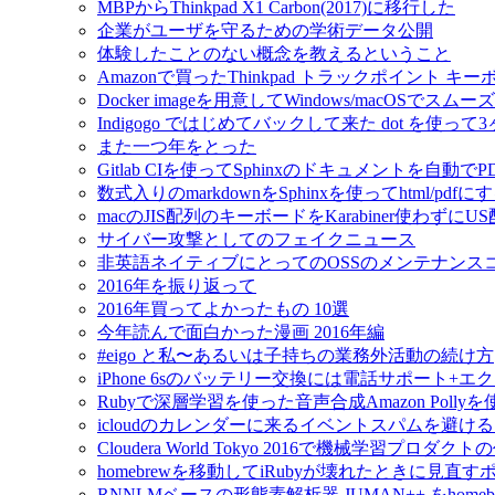
MBPからThinkpad X1 Carbon(2017)に移行した
企業がユーザを守るための学術データ公開
体験したことのない概念を教えるということ
Amazonで買ったThinkpad トラックポイント 
Docker imageを用意してWindows/macOSで
Indigogo ではじめてバックして来た dot を使っ
また一つ年をとった
Gitlab CIを使ってSphinxのドキュメントを自動
数式入りのmarkdownをSphinxを使ってhtml/pdfに
macのJIS配列のキーボードをKarabiner使わずに
サイバー攻撃としてのフェイクニュース
非英語ネイティブにとってのOSSのメンテナンス
2016年を振り返って
2016年買ってよかったもの 10選
今年読んで面白かった漫画 2016年編
#eigo と私〜あるいは子持ちの業務外活動の続け方
iPhone 6sのバッテリー交換には電話サポート+
Rubyで深層学習を使った音声合成Amazon Pol
icloudのカレンダーに来るイベントスパムを避け
Cloudera World Tokyo 2016で機械学習プロダク
homebrewを移動してiRubyが壊れたときに見直す
RNNLMベースの形態素解析器 JUMAN++ をho