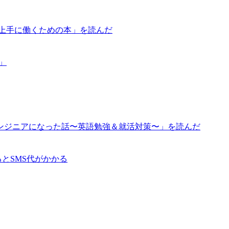
が上手に働くための本」を読んだ
道」
ンジニアになった話〜英語勉強＆就活対策〜」を読んだ
るとSMS代がかかる