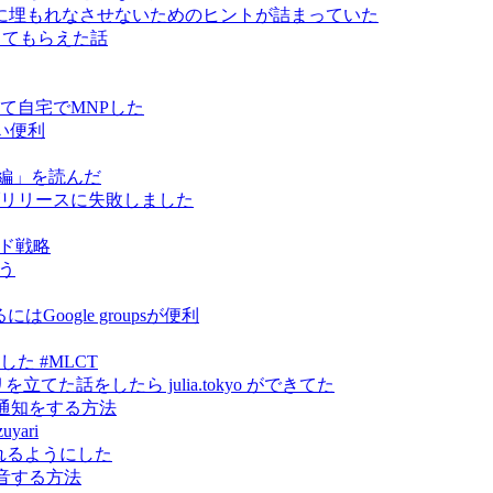
に埋もれなさせないためのヒントが詰まっていた
指導してもらえた話
って自宅でMNPした
い便利
編」を読んだ
 をライブリリースに失敗しました
ンド戦略
そう
oogle groupsが便利
やりました #MLCT
トリを立てた話をしたら julia.tokyo ができてた
に通知をする方法
yari
から見れるようにした
録音する方法