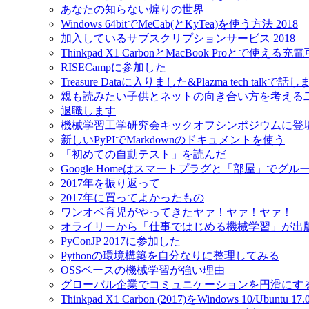
あなたの知らない煽りの世界
Windows 64bitでMeCab(とKyTea)を使う方法 2018
加入しているサブスクリプションサービス 2018
Thinkpad X1 CarbonとMacBook Proとで使え
RISECampに参加した
Treasure Dataに入りました&Plazma tech talkで話
親も読みたい子供とネットの向き合い方を考える
退職します
機械学習工学研究会キックオフシンポジウムに登
新しいPyPIでMarkdownのドキュメントを使う
「初めての自動テスト」を読んだ
Google Homeはスマートプラグと「部屋」でグ
2017年を振り返って
2017年に買ってよかったもの
ワンオペ育児がやってきたヤァ！ヤァ！ヤァ！
オライリーから「仕事ではじめる機械学習」が出
PyConJP 2017に参加した
Pythonの環境構築を自分なりに整理してみる
OSSベースの機械学習が強い理由
グローバル企業でコミュニケーションを円滑にす
Thinkpad X1 Carbon (2017)をWindows 10/Ubu