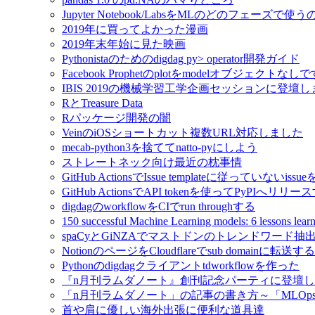
Jupyter Notebook/LabsをMLのどのフェーズで使
2019年に買ってよかった漫画
2019年末年始に見た映画
Pythonistaのためのdigdag py> operator開発ガイド
Facebook Prophetのplotをmodelオブジェクトなし
IBIS 2019の機械学習工学企画セッションに登壇
RとTreasure Data
Rパッケージ開発の闇
VeinのiOSショートカット複数URL対応しました
mecab-python3を捨ててnatto-pyにしよう
ストレートネック向け最近の枕事情
GitHub ActionsでIssue templateに従っていないissue
GitHub ActionsでAPI tokenを使ってPyPIへリリー
digdagのworkflowをCIでrun throughする
150 successful Machine Learning models: 6 lessons l
spaCyとGiNZAでマストドンのトレンドワード抽
NotionのページをCloudflareでsub domainに転送する
Pythonのdigdagクライアントtdworkflowを作った
『n月刊ラムダノート』創刊記念パーティに登壇
「n月刊ラムダノート」の記事の書き方～「MLOp
首や肩に優しい海外出張に便利な道具達