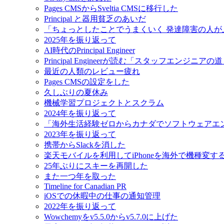
Pages CMSからSveltia CMSに移行した
Principal と器用貧乏のあいだ
「ちょっとしたことでうまくいく 発達障害の人
2025年を振り返って
AI時代のPrincipal Engineer
Principal Engineerが読む「スタッフエンジニアの
最近の人類のレビュー疲れ
Pages CMSの設定をした
久しぶりの夏休み
機械学習プロジェクトとスクラム
2024年を振り返って
「海外生活経験ゼロからカナダでソフトウェアエ
2023年を振り返って
携帯からSlackを消した
楽天モバイルを利用してiPhoneを海外で機種変す
25年ぶりにスキーを再開した
また一つ年を取った
Timeline for Canadian PR
iOSでの休暇中の仕事の通知管理
2022年を振り返って
Wowchemyをv5.5.0からv5.7.0に上げた