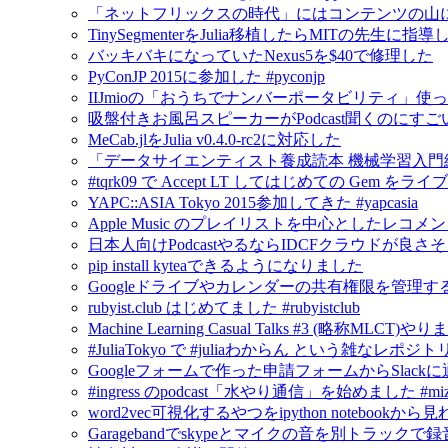
「ネットフリックスの時代」にはコンテンツの山
TinySegmenterをJulia移植したらMITの先生に
バッキバキになっていたNexus5を$40で修理した
PyConJP 2015に参加した #pyconjp
IIJmioの「おうちでナンバーポータビリティ」使
吸盤付きお風呂スピーカーがPodcast聞くのにすご
MeCab.jlをJulia v0.4.0-rc2に対応した
「データサイエンティスト養成読本 機械学習入門
#tqrk09 で Accept LT してはじめての Gem
YAPC::ASIA Tokyo 2015参加してきた #yapcasia
Apple Music のプレイリストを中心としたレコメ
日本人向けPodcastやるならIDCFクラウドが良さ
pip install kyteaできるようになりました
Googleドライブやカレンダーの共有権限を管理するにはG
rubyist.club はじめてました #rubyistclub
Machine Learning Casual Talks #3 (略称MLCT)
#JuliaTokyo で #juliaわからん という雑なレポジ
Googleフォームで作った申請フォームからSlack
#ingress のpodcast「水やり通信」を始めました #mizu
word2vec可視化するやつをipython notebook
Garagebandでskypeとマイクの音を別トラックで