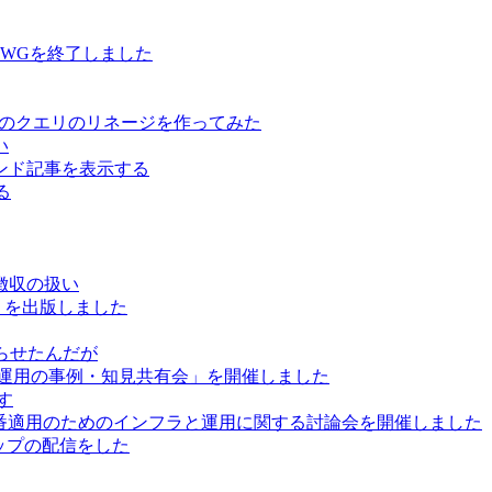
用WGを終了しました
ure Data のクエリのリネージを作ってみた
い
レコメンド記事を表示する
る
徴収の扱い
」を出版しました
巡らせたんだが
と運用の事例・知見共有会」を開催しました
かす
で本番適用のためのインフラと運用に関する討論会を開催しました
ートアップの配信をした