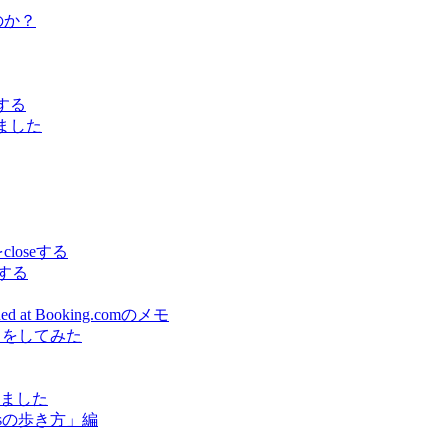
うのか？
でする
しました
をcloseする
スする
earned at Booking.comのメモ
出をしてみた
しました
sの歩き方」編