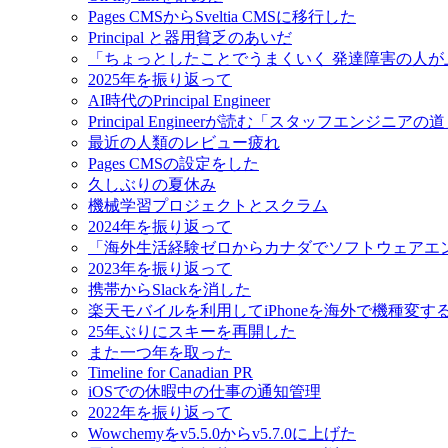
Pages CMSからSveltia CMSに移行した
Principal と器用貧乏のあいだ
「ちょっとしたことでうまくいく 発達障害の人
2025年を振り返って
AI時代のPrincipal Engineer
Principal Engineerが読む「スタッフエンジニアの
最近の人類のレビュー疲れ
Pages CMSの設定をした
久しぶりの夏休み
機械学習プロジェクトとスクラム
2024年を振り返って
「海外生活経験ゼロからカナダでソフトウェアエ
2023年を振り返って
携帯からSlackを消した
楽天モバイルを利用してiPhoneを海外で機種変す
25年ぶりにスキーを再開した
また一つ年を取った
Timeline for Canadian PR
iOSでの休暇中の仕事の通知管理
2022年を振り返って
Wowchemyをv5.5.0からv5.7.0に上げた