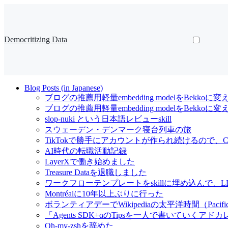
Democritizing Data
Blog Posts (in Japanese)
ブログの推薦用軽量embedding modelをBekkoに変
ブログの推薦用軽量embedding modelをBekk
slop-nuki という日本語レビューskill
スウェーデン・デンマーク寝台列車の旅
TikTokで勝手にアカウントが作られ続けるので、Cl
AI時代の転職活動記録
LayerXで働き始めました
Treasure Dataを退職しました
ワークフローテンプレートをskillに埋め込んで
Montréalに10年以上ぶりに行った
ボランティアデーでWikipediaの太平洋時間（Pacif
「Agents SDK+αのTipsを一人で書いていくアドカレ Ad
Oh-my-zshを辞めた