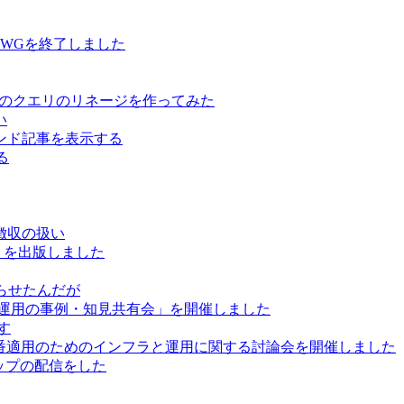
用WGを終了しました
ure Data のクエリのリネージを作ってみた
い
レコメンド記事を表示する
る
徴収の扱い
」を出版しました
巡らせたんだが
と運用の事例・知見共有会」を開催しました
かす
で本番適用のためのインフラと運用に関する討論会を開催しました
ートアップの配信をした