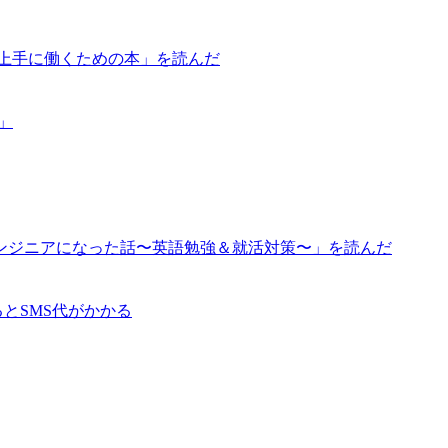
が上手に働くための本」を読んだ
道」
ンジニアになった話〜英語勉強＆就活対策〜」を読んだ
るとSMS代がかかる