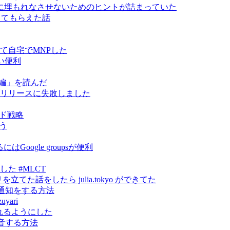
に埋もれなさせないためのヒントが詰まっていた
指導してもらえた話
って自宅でMNPした
い便利
編」を読んだ
 をライブリリースに失敗しました
ンド戦略
そう
oogle groupsが便利
やりました #MLCT
トリを立てた話をしたら julia.tokyo ができてた
に通知をする方法
yari
から見れるようにした
録音する方法