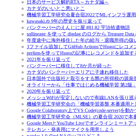
日本のサービス解約RTA～カナダ編～
カナダのいいとこ悪いとこ
機械学習工学研究会夏合宿2022でMLインフラ運
kawasaki.rb 9年の歴史を振り返って
バンクーバーのえんじに屋 #81,82 宇治拾遺物語
sqllineage を使って digdag のログから Treas
年度途中に海外移住した年の給与・退職所得の扱
3ファイル追加してGitHub ActionsでHugoに
prelimsを使ってHugoの記事にレコメンドを追加す
2021年を振り返って
バンクーバーに移住して8か月が経った
カナダのバンクーバーエリアに子連れ移住した
日本国外で出版社と取引をする際の所得税の源泉
オライリーから「仕事ではじめる機械学習 第2版
2020年を振り返って
メッシュWiFiが安定しないので有線LANを張り
機械学習工学研究会の「機械学習基盤 本番適用
Google Colaboratory上でVS Code(code-server)を動
機械学習工学研究会（MLSE）の夏合宿 2020
Google MeetとYouTube Liveでオンラインミ
テレカン・発表用にマイクを用意しよう
pandas 1.0 のpd.NAのハマりどころ