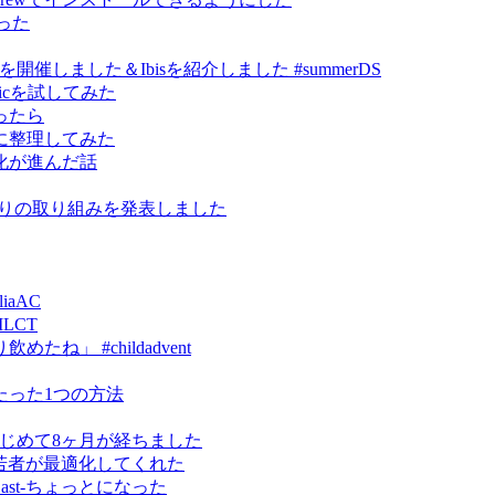
作った
ce祭り」を開催しました＆Ibisを紹介しました #summerDS
kmagicを試してみた
ったら
に整理してみた
化が進んだ話
研究まわりの取り組みを発表しました
iaAC
MLCT
」 #childadvent
たった1つの方法
erをはじめて8ヶ月が経ちました
ったら若者が最適化してくれた
omeCast-ちょっとになった