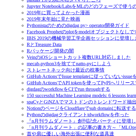
Jupyter Notebook/LabsをMLのどのフェーズで使
2019年に買ってよかった漫画
2019年末年始に見た映画
Pythonistaのためのdigdag py> operator開発ガイド
Facebook Prophetのplotをmodelオブジェクトなし
IBIS 2019の機械学習工学企画セッションに登壇
RとTreasure Data
Rパッケージ開発の闇
VeinのiOSショートカット複数URL対応しました
mecab-python3を捨ててnatto-pyにしよう
ストレートネック向け最近の枕事情
GitHub ActionsでIssue templateに従っていないissue
GitHub ActionsでAPI tokenを使ってPyPIへリリー
digdagのworkflowをCIでrun throughする
150 successful Machine Learning models: 6 lessons l
spaCyとGiNZAでマストドンのトレンドワード抽
NotionのページをCloudflareでsub domainに転送する
Pythonのdigdagクライアントtdworkflowを作った
『n月刊ラムダノート』創刊記念パーティに登壇
「n月刊ラムダノート」の記事の書き方～「MLOp
首や肩に優しい海外出張に便利な道具達