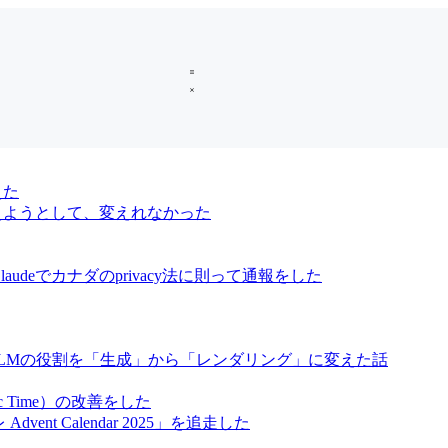
えた
oに変えようとして、変えれなかった
audeでカナダのprivacy法に則って通報をした
、LLMの役割を「生成」から「レンダリング」に変えた話
ic Time）の改善をした
vent Calendar 2025」を追走した