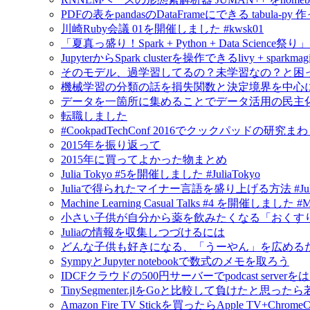
PDFの表をpandasのDataFrameにできる tabula-py 
川崎Ruby会議 01を開催しました #kwsk01
「夏真っ盛り！Spark + Python + Data Scien
JupyterからSpark clusterを操作できるlivy + spar
そのモデル、過学習してるの？未学習なの？と困
機械学習の分類の話を損失関数と決定境界を中心
データを一箇所に集めることでデータ活用の民主
転職しました
#CookpadTechConf 2016でクックパッドの
2015年を振り返って
2015年に買ってよかった物まとめ
Julia Tokyo #5を開催しました #JuliaTokyo
Juliaで得られたマイナー言語を盛り上げる方法 #Jul
Machine Learning Casual Talks #4 を開催しました #
小さい子供が自分から薬を飲みたくなる「おくすり飲めたね
Juliaの情報を収集しつづけるには
どんな子供も好きになる、「うーやん」を広める
SympyとJupyter notebookで数式のメモを取ろう
IDCFクラウドの500円サーバーでpodcast serv
TinySegmenter.jlをGoと比較して負けたと思
Amazon Fire TV Stickを買ったらApple TV+Chr