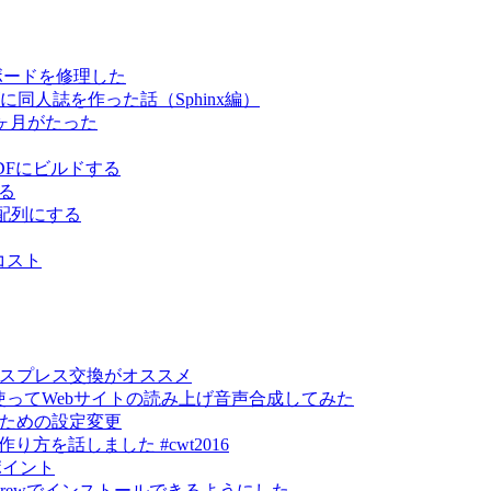
キーボードを修理した
スムーズに同人誌を作った話（Sphinx編）
て3ヶ月がたった
でPDFにビルドする
する
US配列にする
コスト
エクスプレス交換がオススメ
lyを使ってWebサイトの読み上げ音声合成してみた
るための設定変更
トの作り方を話しました #cwt2016
ポイント
mebrewでインストールできるようにした