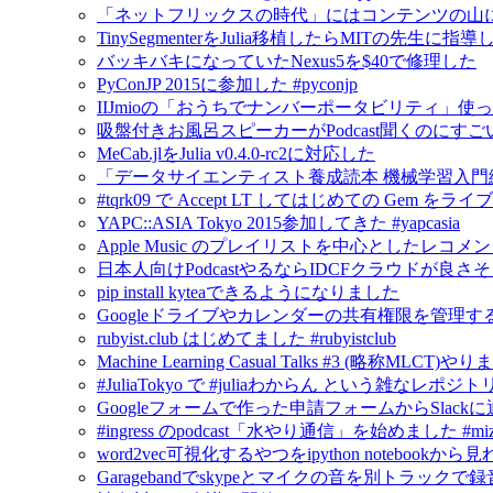
「ネットフリックスの時代」にはコンテンツの山
TinySegmenterをJulia移植したらMITの先生に
バッキバキになっていたNexus5を$40で修理した
PyConJP 2015に参加した #pyconjp
IIJmioの「おうちでナンバーポータビリティ」使
吸盤付きお風呂スピーカーがPodcast聞くのにすご
MeCab.jlをJulia v0.4.0-rc2に対応した
「データサイエンティスト養成読本 機械学習入門
#tqrk09 で Accept LT してはじめての Gem
YAPC::ASIA Tokyo 2015参加してきた #yapcasia
Apple Music のプレイリストを中心としたレコメ
日本人向けPodcastやるならIDCFクラウドが良さ
pip install kyteaできるようになりました
Googleドライブやカレンダーの共有権限を管理するにはG
rubyist.club はじめてました #rubyistclub
Machine Learning Casual Talks #3 (略称MLCT)
#JuliaTokyo で #juliaわからん という雑なレポジ
Googleフォームで作った申請フォームからSlack
#ingress のpodcast「水やり通信」を始めました #mizu
word2vec可視化するやつをipython notebook
Garagebandでskypeとマイクの音を別トラックで