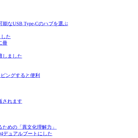
る充電可能なUSB Type-Cのハブを選ぶ
しました
二冊
壇しました
ルーピングすると便利
版されます
るための「異文化理解力」
ntu 17.04デュアルブートにした