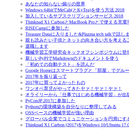
あなたの知らない煽りの世界
Windows 64bitでMeCab(とKyTea)を使う方法 2018
加入しているサブスクリプションサービス 2018
Thinkpad X1 CarbonとMacBook Proとで使え
RISECampに参加した
Treasure Dataに入りました&Plazma tech talkで話
親も読みたい子供とネットの向き合い方を考える
退職します
機械学習工学研究会キックオフシンポジウムに登
新しいPyPIでMarkdownのドキュメントを使う
「初めての自動テスト」を読んだ
Google Homeはスマートプラグと「部屋」でグ
2017年を振り返って
2017年に買ってよかったもの
ワンオペ育児がやってきたヤァ！ヤァ！ヤァ！
オライリーから「仕事ではじめる機械学習」が出
PyConJP 2017に参加した
Pythonの環境構築を自分なりに整理してみる
OSSベースの機械学習が強い理由
グローバル企業でコミュニケーションを円滑にす
Thinkpad X1 Carbon (2017)をWindows 10/Ubu