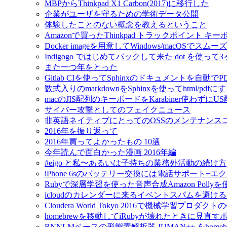
MBPからThinkpad X1 Carbon(2017)に移行した
企業がユーザを守るための学術データ公開
体験したことのない概念を教えるということ
Amazonで買ったThinkpad トラックポイント 
Docker imageを用意してWindows/macOSで
Indigogo ではじめてバックして来た dot を使っ
また一つ年をとった
Gitlab CIを使ってSphinxのドキュメントを自動
数式入りのmarkdownをSphinxを使ってhtml/pdfに
macのJIS配列のキーボードをKarabiner使わずに
サイバー攻撃としてのフェイクニュース
非英語ネイティブにとってのOSSのメンテナンス
2016年を振り返って
2016年買ってよかったもの 10選
今年読んで面白かった漫画 2016年編
#eigo と私〜あるいは子持ちの業務外活動の続け方
iPhone 6sのバッテリー交換には電話サポート+
Rubyで深層学習を使った音声合成Amazon Pol
icloudのカレンダーに来るイベントスパムを避け
Cloudera World Tokyo 2016で機械学習プロダク
homebrewを移動してiRubyが壊れたときに見直す
RNNLMベースの形態素解析器 JUMAN++ をho