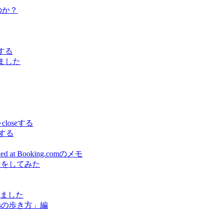
うのか？
でする
しました
をcloseする
スする
earned at Booking.comのメモ
出をしてみた
しました
sの歩き方」編