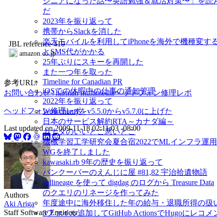
ジニアになった話〜英語勉強＆就活対策〜」を読
だ
2023年を振り返って
携帯からSlackを消した
楽天モバイルを利用してiPhoneを海外で機種変す
JBL reference 410
とSMS代がかかる
amazon.co.jp
25年ぶりにスキーを再開した
また一つ年を取った
Timeline for Canadian PR
参考URL:
iOSでの休暇中の仕事の通知管理
お問い合わせ | harman multimedia
ヘッドフォン修理レポ
2022年を振り返って
ヘッドフォン修理レポ
Wowchemyをv5.5.0からv5.7.0に上げた
日本のサービス解約RTA～カナダ編～
Last updated on
2009-11-18 02:11:03 -08:00
カナダのいいとこ悪いとこ
機械学習工学研究会夏合宿2022でMLインフラ運用
WGを終了しました
kawasaki.rb 9年の歴史を振り返って
バンクーバーのえんじに屋 #81,82 宇治拾遺物語
sqllineage を使って digdag のログから Treasure Data
のクエリのリネージを作ってみた
Authors
年度途中に海外移住した年の給与・退職所得の扱
Aki Ariga
Staff Software Engineer
3ファイル追加してGitHub ActionsでHugoにレコメ