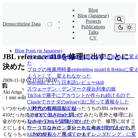
Blog
Blog (Japanese)
Projects
Democritizing Data
Publications
Talks
CV
Blog Posts (in Japanese)
JBL reference 410を修理に出すことに
ブログの推薦用軽量embedding modelをBekkoに変
た
決めた
ブログの推薦用軽量embedding modelをBekkoに変
ようとして、変えれなかった
2009-11-18 02:11:03 -08:00
·
slop-nuki という日本語レビューskill
スウェーデン・デンマーク寝台列車の旅
Aki Ariga
TikTokで勝手にアカウントが作られ続けるので、
·
1 min read
Claudeでカナダのprivacy法に則って通報をした
いつからか、片方の音が出なくなったうちのJBL reference
AI時代の転職活動記録
410だったのですが、ふらっと調べてみたら意外と修理にお
LayerXで働き始めました
金がかからなさそうというのが分かったので、修理に出すこ
Treasure Dataを退職しました
とにしました。（ちなみに、多分
これ
に巻き付けてたから悪
ワークフローテンプレートをskillに埋め込んで、
くなっちゃったのかも、と思っています。。。）
LLMの役割を「生成」から「レンダリング」に変