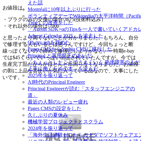
えた話
お値段は、
Montréalに10年以上ぶりに行った
ボランティアデーでWikipediaの太平洋時間（Pacifi
・プラグのみの交換の場合\3675(技術料込み）
Time）の改善をした
・それ以外の場合は\7000
「Agents SDK+αのTipsを一人で書いていくアドカ
Advent Calendar 2025」を追走した
と思ったより高くないことが分かりました。もちろん、自分
Oh-my-zshを辞めた
で修理する人もいるとは思うんですけど、今回ちょっと断
Pages CMSからSveltia CMSに移行した
線っぽくないので諦めて修理にしようかなと。一時期e-bay
Principal と器用貧乏のあいだ
では$45くらいでいっぱい出品されていたんですが、今では
「ちょっとしたことでうまくいく 発達障害の人が
生産完了品だからかほとんど出回らなくなりました。お値段
上手に働くための本」を読んだ
の割に上品な音使いが気に入っている品なので、大事にした
2025年を振り返って
いです。
AI時代のPrincipal Engineer
Principal Engineerが読む「スタッフエンジニアの
道」
最近の人類のレビュー疲れ
Pages CMSの設定をした
久しぶりの夏休み
機械学習プロジェクトとスクラム
2024年を振り返って
「海外生活経験ゼロからカナダでソフトウェアエ