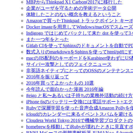
MBPからThinkpad X1 Carbon(2017)に移行した
企業がユーザを守るための学術データ公開
体験したことのない概念を教えるということ
Amazonで買ったThinkpad トラックポイント 
Docker imageを用意してWindows/macOSで
Indigogo ではじめてバックして来た dot を使っ
また一つ年をとった
Gitlab CIを使ってSphinxのドキュメントを自動
数式入りのmarkdownをSphinxを使ってhtml/pdfに
macのJIS配列のキーボードをKarabiner使わずに
サイバー攻撃としてのフェイクニュース
非英語ネイティブにとってのOSSのメンテナンス
2016年を振り返って
2016年買ってよかったもの 10選
今年読んで面白かった漫画 2016年編
#eigo と私〜あるいは子持ちの業務外活動の続け方
iPhone 6sのバッテリー交換には電話サポート+
Rubyで深層学習を使った音声合成Amazon Pol
icloudのカレンダーに来るイベントスパムを避け
Cloudera World Tokyo 2016で機械学習プロダク
homebrewを移動してiRubyが壊れたときに見直す
RNNLMベースの形態素解析器 JUMAN++ をho