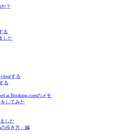
うのか？
でする
しました
をcloseする
スする
earned at Booking.comのメモ
出をしてみた
しました
sの歩き方」編