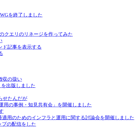
用WGを終了しました
ure Data のクエリのリネージを作ってみた
い
レコメンド記事を表示する
る
徴収の扱い
」を出版しました
巡らせたんだが
と運用の事例・知見共有会」を開催しました
かす
で本番適用のためのインフラと運用に関する討論会を開催しました
ートアップの配信をした