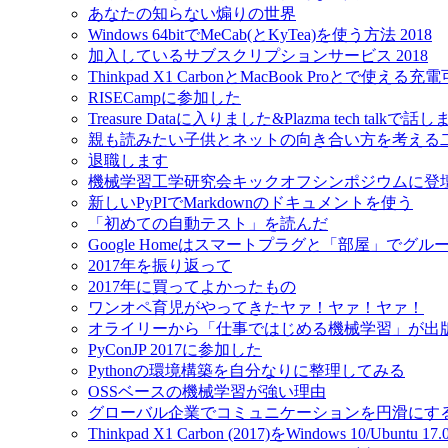
あなたの知らない煽りの世界
Windows 64bitでMeCab(とKyTea)を使う方法 2018
加入しているサブスクリプションサービス 2018
Thinkpad X1 CarbonとMacBook Proとで使え
RISECampに参加した
Treasure Dataに入りました&Plazma tech talkで話
親も読みたい子供とネットの向き合い方を考える
退職します
機械学習工学研究会キックオフシンポジウムに登
新しいPyPIでMarkdownのドキュメントを使う
「初めての自動テスト」を読んだ
Google Homeはスマートプラグと「部屋」でグ
2017年を振り返って
2017年に買ってよかったもの
ワンオペ育児がやってきたヤァ！ヤァ！ヤァ！
オライリーから「仕事ではじめる機械学習」が出
PyConJP 2017に参加した
Pythonの環境構築を自分なりに整理してみる
OSSベースの機械学習が強い理由
グローバル企業でコミュニケーションを円滑にす
Thinkpad X1 Carbon (2017)をWindows 10/Ubu