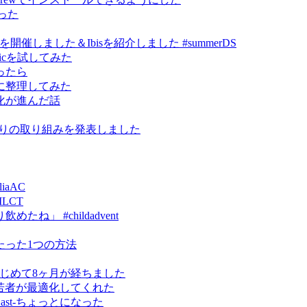
作った
ce祭り」を開催しました＆Ibisを紹介しました #summerDS
kmagicを試してみた
ったら
に整理してみた
化が進んだ話
研究まわりの取り組みを発表しました
iaAC
MLCT
」 #childadvent
たった1つの方法
erをはじめて8ヶ月が経ちました
ったら若者が最適化してくれた
omeCast-ちょっとになった