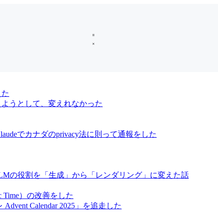
えた
oに変えようとして、変えれなかった
audeでカナダのprivacy法に則って通報をした
、LLMの役割を「生成」から「レンダリング」に変えた話
ic Time）の改善をした
vent Calendar 2025」を追走した