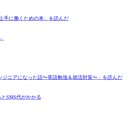
が上手に働くための本」を読んだ
道」
ンジニアになった話〜英語勉強＆就活対策〜」を読んだ
るとSMS代がかかる