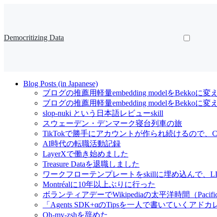
Democritizing Data
Blog Posts (in Japanese)
ブログの推薦用軽量embedding modelをBekkoに変
ブログの推薦用軽量embedding modelをBekk
slop-nuki という日本語レビューskill
スウェーデン・デンマーク寝台列車の旅
TikTokで勝手にアカウントが作られ続けるので、Cl
AI時代の転職活動記録
LayerXで働き始めました
Treasure Dataを退職しました
ワークフローテンプレートをskillに埋め込んで
Montréalに10年以上ぶりに行った
ボランティアデーでWikipediaの太平洋時間（Pacif
「Agents SDK+αのTipsを一人で書いていくアドカレ Ad
Oh-my-zshを辞めた