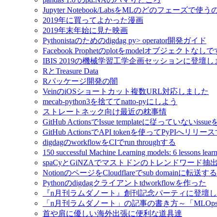
Jupyter Notebook/LabsをMLのどのフェーズで使
2019年に買ってよかった漫画
2019年末年始に見た映画
Pythonistaのためのdigdag py> operator開発ガイド
Facebook Prophetのplotをmodelオブジェクトなし
IBIS 2019の機械学習工学企画セッションに登壇
RとTreasure Data
Rパッケージ開発の闇
VeinのiOSショートカット複数URL対応しました
mecab-python3を捨ててnatto-pyにしよう
ストレートネック向け最近の枕事情
GitHub ActionsでIssue templateに従っていないissue
GitHub ActionsでAPI tokenを使ってPyPIへリリー
digdagのworkflowをCIでrun throughする
150 successful Machine Learning models: 6 lessons l
spaCyとGiNZAでマストドンのトレンドワード抽
NotionのページをCloudflareでsub domainに転送する
Pythonのdigdagクライアントtdworkflowを作った
『n月刊ラムダノート』創刊記念パーティに登壇
「n月刊ラムダノート」の記事の書き方～「MLOp
首や肩に優しい海外出張に便利な道具達