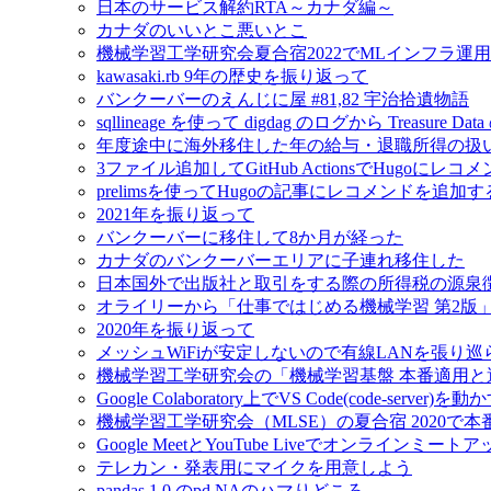
日本のサービス解約RTA～カナダ編～
カナダのいいとこ悪いとこ
機械学習工学研究会夏合宿2022でMLインフラ運
kawasaki.rb 9年の歴史を振り返って
バンクーバーのえんじに屋 #81,82 宇治拾遺物語
sqllineage を使って digdag のログから Treas
年度途中に海外移住した年の給与・退職所得の扱
3ファイル追加してGitHub ActionsでHugoに
prelimsを使ってHugoの記事にレコメンドを追加す
2021年を振り返って
バンクーバーに移住して8か月が経った
カナダのバンクーバーエリアに子連れ移住した
日本国外で出版社と取引をする際の所得税の源泉
オライリーから「仕事ではじめる機械学習 第2版
2020年を振り返って
メッシュWiFiが安定しないので有線LANを張り
機械学習工学研究会の「機械学習基盤 本番適用
Google Colaboratory上でVS Code(code-server)を動
機械学習工学研究会（MLSE）の夏合宿 2020
Google MeetとYouTube Liveでオンラインミ
テレカン・発表用にマイクを用意しよう
pandas 1.0 のpd.NAのハマりどころ