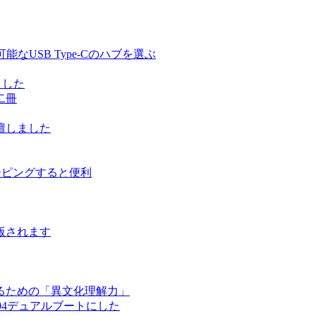
る充電可能なUSB Type-Cのハブを選ぶ
しました
二冊
壇しました
ルーピングすると便利
版されます
るための「異文化理解力」
ntu 17.04デュアルブートにした