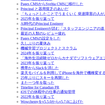
Pages CMSからSveltia CMSに移行した
Principal と器用貧乏のあいだ
「ちょっとしたことでうまくいく 発達障害の人
2025年を振り返って
AI時代のPrincipal Engineer
Principal Engineerが読む「スタッフエンジニアの
最近の人類のレビュー疲れ
Pages CMSの設定をした
久しぶりの夏休み
機械学習プロジェクトとスクラム
2024年を振り返って
「海外生活経験ゼロからカナダでソフトウェアエ
2023年を振り返って
携帯からSlackを消した
楽天モバイルを利用してiPhoneを海外で機種変す
25年ぶりにスキーを再開した
また一つ年を取った
Timeline for Canadian PR
iOSでの休暇中の仕事の通知管理
2022年を振り返って
Wowchemyをv5.5.0からv5.7.0に上げた