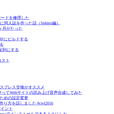
キーボードを修理した
スムーズに同人誌を作った話（Sphinx編）
て3ヶ月がたった
でPDFにビルドする
する
US配列にする
コスト
エクスプレス交換がオススメ
lyを使ってWebサイトの読み上げ音声合成してみた
るための設定変更
トの作り方を話しました #cwt2016
ポイント
mebrewでインストールできるようにした