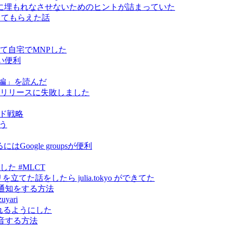
に埋もれなさせないためのヒントが詰まっていた
指導してもらえた話
って自宅でMNPした
い便利
編」を読んだ
 をライブリリースに失敗しました
ンド戦略
そう
oogle groupsが便利
やりました #MLCT
トリを立てた話をしたら julia.tokyo ができてた
に通知をする方法
yari
から見れるようにした
録音する方法