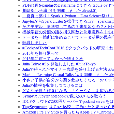
PDFの表をpandasのDataFrameにできる tabula-py 
川崎Ruby会議 01を開催しました #kwsk01
「夏真っ盛り！Spark + Python + Data Scien
JupyterからSpark clusterを操作できるlivy + spar
そのモデル、過学習してるの？未学習なの？と困
機械学習の分類の話を損失関数と決定境界を中心
データを一箇所に集めることでデータ活用の民主
転職しました
#CookpadTechConf 2016でクックパッドの
2015年を振り返って
2015年に買ってよかった物まとめ
Julia Tokyo #5を開催しました #JuliaTokyo
Juliaで得られたマイナー言語を盛り上げる方法 #Jul
Machine Learning Casual Talks #4 を開催しました #
小さい子供が自分から薬を飲みたくなる「おくすり飲めたね
Juliaの情報を収集しつづけるには
どんな子供も好きになる、「うーやん」を広める
SympyとJupyter notebookで数式のメモを取ろう
IDCFクラウドの500円サーバーでpodcast serv
TinySegmenter.jlをGoと比較して負けたと思
Amazon Fire TV Stickを買ったらApple TV+Chr