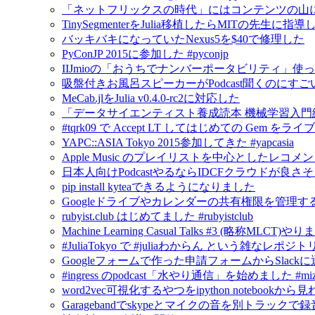
「ネットフリックスの時代」にはコンテンツの山
TinySegmenterをJulia移植したらMITの先生に
バッキバキになっていたNexus5を$40で修理した
PyConJP 2015に参加した #pyconjp
IIJmioの「おうちでナンバーポータビリティ」使
吸盤付きお風呂スピーカーがPodcast聞くのにすご
MeCab.jlをJulia v0.4.0-rc2に対応した
「データサイエンティスト養成読本 機械学習入門
#tqrk09 で Accept LT してはじめての Gem
YAPC::ASIA Tokyo 2015参加してきた #yapcasia
Apple Music のプレイリストを中心としたレコメ
日本人向けPodcastやるならIDCFクラウドが良さ
pip install kyteaできるようになりました
Googleドライブやカレンダーの共有権限を管理するにはG
rubyist.club はじめてました #rubyistclub
Machine Learning Casual Talks #3 (略称MLCT)
#JuliaTokyo で #juliaわからん という雑なレポジ
Googleフォームで作った申請フォームからSlack
#ingress のpodcast「水やり通信」を始めました #mizu
word2vec可視化するやつをipython notebook
Garagebandでskypeとマイクの音を別トラックで