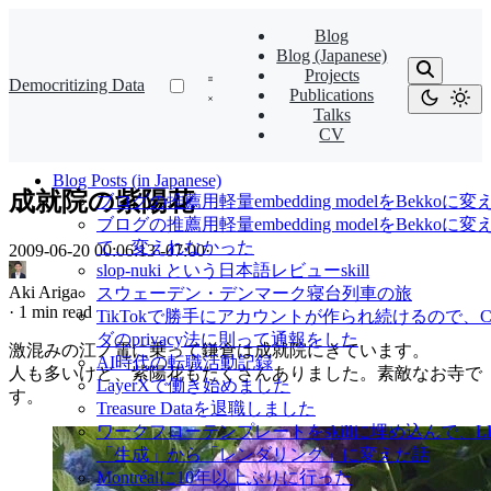
Blog
Blog (Japanese)
Projects
Democritizing Data
Publications
Talks
CV
Blog Posts (in Japanese)
成就院の紫陽花
ブログの推薦用軽量embedding modelをBekkoに変
ブログの推薦用軽量embedding modelをBekkoに
て、変えれなかった
2009-06-20 00:06:13 -07:00
·
slop-nuki という日本語レビューskill
Aki Ariga
スウェーデン・デンマーク寝台列車の旅
·
1 min read
TikTokで勝手にアカウントが作られ続けるので、Cl
ダのprivacy法に則って通報をした
激混みの江ノ電に乗って鎌倉は成就院にきています。
AI時代の転職活動記録
人も多いけど、紫陽花もたくさんありました。素敵なお寺で
LayerXで働き始めました
す。
Treasure Dataを退職しました
ワークフローテンプレートをskillに埋め込んで、
「生成」から「レンダリング」に変えた話
Montréalに10年以上ぶりに行った