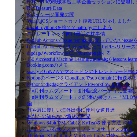
IBIS 2019の機械学習工学企画セッションに登壇
RとTreasure Data
Rパッケージ開発の闇
VeinのiOSショートカット複数URL対応しました
mecab-python3を捨ててnatto-pyにしよう
ストレートネック向け最近の枕事情
GitHub ActionsでIssue templateに従っていないissue
GitHub ActionsでAPI tokenを使ってPyPIへリリー
digdagのworkflowをCIでrun throughする
150 successful Machine Learning models: 6 lessons learn
Booking.comのメモ
spaCyとGiNZAでマストドンのトレンドワード抽
NotionのページをCloudflareでsub domainに転送する
Pythonのdigdagクライアントtdworkflowを作った
『n月刊ラムダノート』創刊記念パーティに登壇
「n月刊ラムダノート」の記事の書き方～「MLOp
編
首や肩に優しい海外出張に便利な道具達
あなたの知らない煽りの世界
Windows 64bitでMeCab(とKyTea)を使う方法 2018
加入しているサブスクリプションサービス 2018
Thinkpad X1 CarbonとMacBook Proとで使える