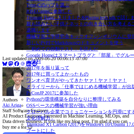
Type-Cのハブを選ぶ
RISECampに参加した
Treasure Dataに入りました&Plazma tech talkで話
親も読みたい子供とネットの向き合い方を考える
退職します
機械学習工学研究会キックオフシンポジウムに登
新しいPyPIでMarkdownのドキュメントを使う
「初めての自動テスト」を読んだ
Google Homeはスマートプラグと「部屋」でグ
Last updated on
2009-06-20 00:06:13 -07:00
と便利
2017年を振り返って
2017年に買ってよかったもの
ワンオペ育児がやってきたヤァ！ヤァ！ヤァ！
オライリーから「仕事ではじめる機械学習」が出
PyConJP 2017に参加した
Pythonの環境構築を自分なりに整理してみる
Authors
Aki Ariga
OSSベースの機械学習が強い理由
Staff Software Engineer
グローバル企業でコミュニケーションを円滑にす
AI Product Engineer. Interested in Machine Learning, MLOps, and
文化理解力」
Data driven business. If you like my blog post, I’m glad if you can
Thinkpad X1 Carbon (2017)をWindows 10/Ubuntu
buy me a tea 😉
ブートにした