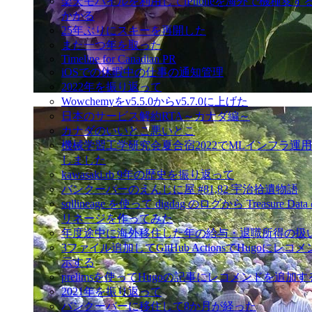
楽天モバイルを利用してiPhoneを海外で機種変す
かかる
25年ぶりにスキーを再開した
また一つ年を取った
Timeline for Canadian PR
iOSでの休暇中の仕事の通知管理
2022年を振り返って
Wowchemyをv5.5.0からv5.7.0に上げた
日本のサービス解約RTA～カナダ編～
カナダのいいとこ悪いとこ
機械学習工学研究会夏合宿2022でMLインフラ運
しました
kawasaki.rb 9年の歴史を振り返って
バンクーバーのえんじに屋 #81,82 宇治拾遺物語
sqllineage を使って digdag のログから Treasure D
リネージを作ってみた
年度途中に海外移住した年の給与・退職所得の扱
3ファイル追加してGitHub ActionsでHugoにレ
示する
prelimsを使ってHugoの記事にレコメンドを追加す
2021年を振り返って
バンクーバーに移住して8か月が経った