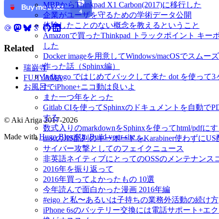
MBPからThinkpad X1 Carbon(2017)に移行した
企業がユーザを守るための学術データ公開
体験したことのない概念を教えるということ
Amazonで買ったThinkpad トラックポイント キ
した
Related
Docker imageを用意してWindows/macOSでス
作った話（Sphinx編）
瑞巌寺
Indigogo ではじめてバックして来た dot を使っ
FUJIYAMA
お風呂でiPhone+ニコ動は良いよ
た
また一つ年をとった
Gitlab CIを使ってSphinxのドキュメントを自動で
する
© Aki Ariga 2017-2026
数式入りのmarkdownをSphinxを使ってhtml/pdfに
Made with
Hugo Blox Kit
.
Build your site →
macのJIS配列のキーボードをKarabiner使わずに
サイバー攻撃としてのフェイクニュース
非英語ネイティブにとってのOSSのメンテナンス
2016年を振り返って
2016年買ってよかったもの 10選
今年読んで面白かった漫画 2016年編
#eigo と私〜あるいは子持ちの業務外活動の続け方
iPhone 6sのバッテリー交換には電話サポート+エ