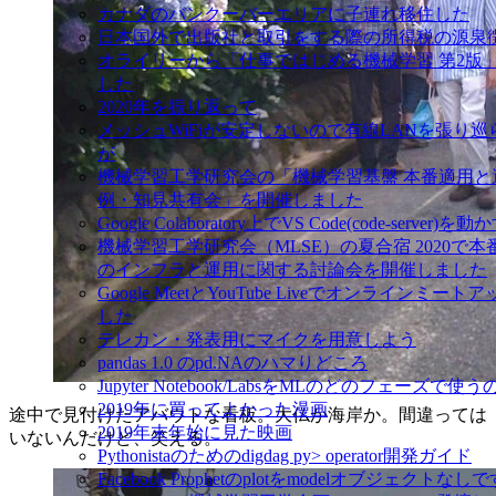
カナダのバンクーバーエリアに子連れ移住した
日本国外で出版社と取引をする際の所得税の源泉
オライリーから「仕事ではじめる機械学習 第2版
した
2020年を振り返って
メッシュWiFiが安定しないので有線LANを張り
が
機械学習工学研究会の「機械学習基盤 本番適用と
例・知見共有会」を開催しました
Google Colaboratory上でVS Code(code-server)を動
機械学習工学研究会（MLSE）の夏合宿 2020で
のインフラと運用に関する討論会を開催しました
Google MeetとYouTube Liveでオンラインミー
した
テレカン・発表用にマイクを用意しよう
pandas 1.0 のpd.NAのハマりどころ
Jupyter Notebook/LabsをMLのどのフェーズで使
2019年に買ってよかった漫画
途中で見付けたアバウトな看板。大仏か海岸か。間違っては
2019年末年始に見た映画
いないんだけど、笑える。
Pythonistaのためのdigdag py> operator開発ガイド
Facebook Prophetのplotをmodelオブジェクトなし