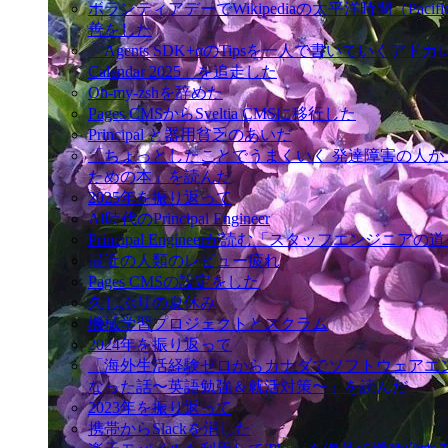
ボランティアデーでWikipediaの太平洋時間（Pacific
善をした
「Agents SDK+αのTipsを一人で書いていくアドカレ 
Calendar 2025」を追走した
Oh-my-zshを辞めた
Pages CMSからSveltia CMSに移行した
Principal と器用貧乏のあいだ
「ちょっとしたことでうまくいく 発達障害の人が
ための本」を読んだ
2025年を振り返って
AI時代のPrincipal Engineer
Principal Engineerが読む「スタッフエンジニアの
最近の人類のレビュー疲れ
Pages CMSの設定をした
久しぶりの夏休み
機械学習プロジェクトとスクラム
2024年を振り返って
「海外生活経験ゼロからカナダでソフトウェアエ
なった話〜英語勉強＆就活対策〜」を読んだ
2023年を振り返って
携帯からSlackを消した