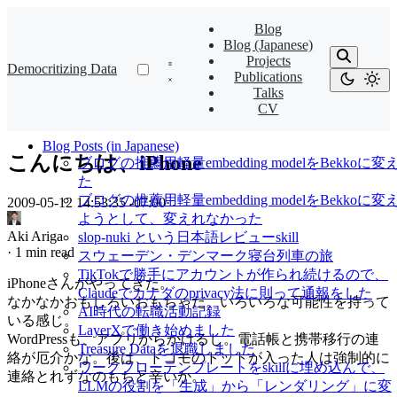
Blog
Blog (Japanese)
Projects
Democritizing Data
Publications
Talks
CV
Blog Posts (in Japanese)
こんにちは、iPhone
ブログの推薦用軽量embedding modelをBekkoに変
た
ブログの推薦用軽量embedding modelをBekkoに変
2009-05-12 14:53:35 -07:00
·
ようとして、変えれなかった
Aki Ariga
slop-nuki という日本語レビューskill
·
1 min read
スウェーデン・デンマーク寝台列車の旅
TikTokで勝手にアカウントが作られ続けるので、
iPhoneさんがやってきた。
Claudeでカナダのprivacy法に則って通報をした
なかなかおもしろいおもちゃだ。いろいろな可能性を持って
AI時代の転職活動記録
いる感じ。
LayerXで働き始めました
WordPressも、アプリからかけるし。電話帳と携帯移行の連
Treasure Dataを退職しました
絡が厄介かな。後は、ドコモのドットが入った人は強制的に
ワークフローテンプレートをskillに埋め込んで、
連絡とれずなのもちと辛いか。
LLMの役割を「生成」から「レンダリング」に変