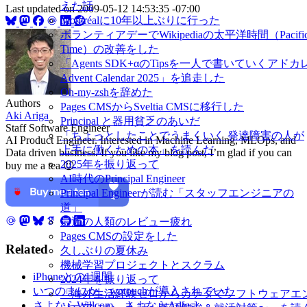
えた話
Last updated on
2009-05-12 14:53:35 -07:00
Montréalに10年以上ぶりに行った
ボランティアデーでWikipediaの太平洋時間（Pacifi
Time）の改善をした
「Agents SDK+αのTipsを一人で書いていくアドカ
Advent Calendar 2025」を追走した
Oh-my-zshを辞めた
Authors
Pages CMSからSveltia CMSに移行した
Aki Ariga
Principal と器用貧乏のあいだ
Staff Software Engineer
「ちょっとしたことでうまくいく 発達障害の人が
AI Product Engineer. Interested in Machine Learning, MLOps, and
上手に働くための本」を読んだ
Data driven business. If you like my blog post, I’m glad if you can
2025年を振り返って
buy me a tea 😉
AI時代のPrincipal Engineer
Principal Engineerが読む「スタッフエンジニアの
道」
最近の人類のレビュー疲れ
Pages CMSの設定をした
Related
久しぶりの夏休み
機械学習プロジェクトとスクラム
iPhoneとの1週間
2024年を振り返って
いつのまにか、wptouchが導入されていた
「海外生活経験ゼロからカナダでソフトウェアエ
さよならWillcom、さよならAd[es]