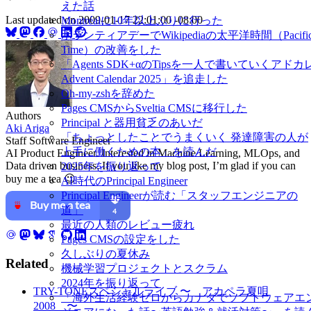
えた話
Last updated on
2009-01-17 22:01:00 -08:00
Montréalに10年以上ぶりに行った
ボランティアデーでWikipediaの太平洋時間（Pacifi
Time）の改善をした
「Agents SDK+αのTipsを一人で書いていくアドカ
Advent Calendar 2025」を追走した
Oh-my-zshを辞めた
Pages CMSからSveltia CMSに移行した
Authors
Principal と器用貧乏のあいだ
Aki Ariga
「ちょっとしたことでうまくいく 発達障害の人が
Staff Software Engineer
上手に働くための本」を読んだ
AI Product Engineer. Interested in Machine Learning, MLOps, and
Data driven business. If you like my blog post, I’m glad if you can
2025年を振り返って
buy me a tea 😉
AI時代のPrincipal Engineer
Principal Engineerが読む「スタッフエンジニアの
道」
最近の人類のレビュー疲れ
Pages CMSの設定をした
久しぶりの夏休み
Related
機械学習プロジェクトとスクラム
2024年を振り返って
TRY-TONEスペシャルライブ 〜 アカペラ夏唄
「海外生活経験ゼロからカナダでソフトウェアエ
2008 〜