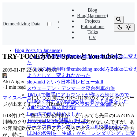
Blog
Blog (Japanese)
Projects
Democritizing Data
Publications
Talks
CV
Blog Posts (in Japanese)
TRY-TONEがMY SpaceとYou tubeに
ブログの推薦用軽量embedding modelをBekkoに変
た
ブログの推薦用軽量embedding modelをBekkoに変
2009-01-17 22:01:00 -08:00
·
ようとして、変えれなかった
Aki Ariga
slop-nuki という日本語レビューskill
·
1 min read
スウェーデン・デンマーク寝台列車の旅
TikTokで勝手にアカウントが作られ続けるので、
マイスペース
にいつの間にかTRY-TONEのオフィシャルペー
Claudeでカナダのprivacy法に則って通報をした
ジが出来てました。(Thanks!
アカペラおとぎblog館
さん)
AI時代の転職活動記録
LayerXで働き始めました
1/18付けで一番上にある約束が、どうみても先日のLAZONA
Treasure Dataを退職しました
川崎のクリスマスライブな気がして仕方がないんですが。あ
ワークフローテンプレートをskillに埋め込んで、
の客周辺の女の子の声とか、後ろのグループ名の投影の仕方
LLMの役割を「生成」から「レンダリング」に変
が、特に。