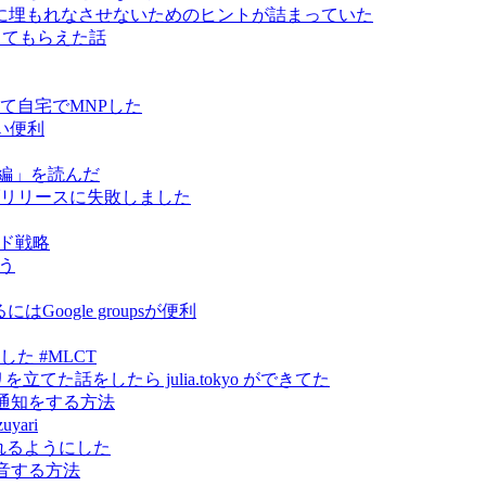
に埋もれなさせないためのヒントが詰まっていた
指導してもらえた話
って自宅でMNPした
い便利
編」を読んだ
 をライブリリースに失敗しました
ンド戦略
そう
oogle groupsが便利
やりました #MLCT
トリを立てた話をしたら julia.tokyo ができてた
に通知をする方法
yari
から見れるようにした
録音する方法