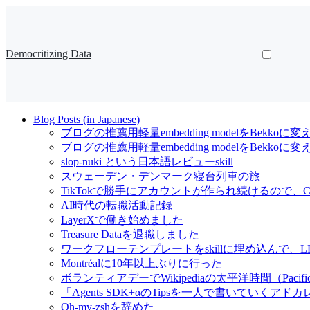
Democritizing Data
Blog Posts (in Japanese)
ブログの推薦用軽量embedding modelをBekkoに変
ブログの推薦用軽量embedding modelをBekk
slop-nuki という日本語レビューskill
スウェーデン・デンマーク寝台列車の旅
TikTokで勝手にアカウントが作られ続けるので、Cl
AI時代の転職活動記録
LayerXで働き始めました
Treasure Dataを退職しました
ワークフローテンプレートをskillに埋め込んで
Montréalに10年以上ぶりに行った
ボランティアデーでWikipediaの太平洋時間（Pacif
「Agents SDK+αのTipsを一人で書いていくアドカレ Ad
Oh-my-zshを辞めた