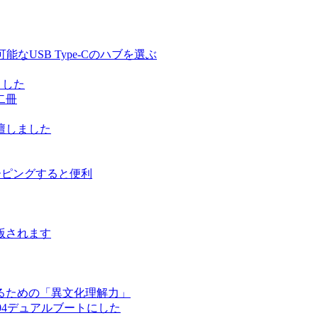
る充電可能なUSB Type-Cのハブを選ぶ
しました
二冊
壇しました
ルーピングすると便利
版されます
るための「異文化理解力」
ntu 17.04デュアルブートにした