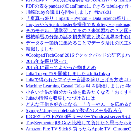
PDFの表をpandasのDataFrameにできる tabula-py 
川崎Ruby会議 01を開催しました #kwsk01
「夏真っ盛り！Spark + Python + Data Scien
JupyterからSpark clusterを操作できるlivy + spar
そのモデル、過学習してるの？未学習なの？と困
機械学習の分類の話を損失関数と決定境界を中心
データを一箇所に集めることでデータ活用の民主
転職しました
#CookpadTechConf 2016でクックパッドの
2015年を振り返って
2015年に買ってよかった物まとめ
Julia Tokyo #5を開催しました #JuliaTokyo
Juliaで得られたマイナー言語を盛り上げる方法 #Jul
Machine Learning Casual Talks #4 を開催しました #
小さい子供が自分から薬を飲みたくなる「おくすり飲めたね
Juliaの情報を収集しつづけるには
どんな子供も好きになる、「うーやん」を広める
SympyとJupyter notebookで数式のメモを取ろう
IDCFクラウドの500円サーバーでpodcast serv
TinySegmenter.jlをGoと比較して負けたと思
Amazon Fire TV Stickを買ったらApple TV+Chr