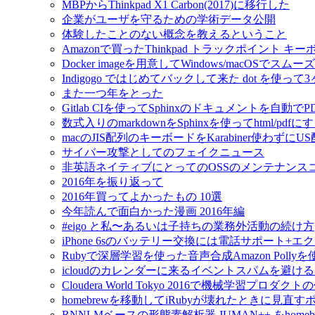
MBPからThinkpad X1 Carbon(2017)に移行した
企業がユーザを守るための学術データ公開
体験したことのない概念を教えるということ
Amazonで買ったThinkpad トラックポイント 
Docker imageを用意してWindows/macOSで
Indigogo ではじめてバックして来た dot を使っ
また一つ年をとった
Gitlab CIを使ってSphinxのドキュメントを自動
数式入りのmarkdownをSphinxを使ってhtml/pdfに
macのJIS配列のキーボードをKarabiner使わずに
サイバー攻撃としてのフェイクニュース
非英語ネイティブにとってのOSSのメンテナンス
2016年を振り返って
2016年買ってよかったもの 10選
今年読んで面白かった漫画 2016年編
#eigo と私〜あるいは子持ちの業務外活動の続け方
iPhone 6sのバッテリー交換には電話サポート+
Rubyで深層学習を使った音声合成Amazon Pol
icloudのカレンダーに来るイベントスパムを避け
Cloudera World Tokyo 2016で機械学習プロダク
homebrewを移動してiRubyが壊れたときに見直す
RNNLMベースの形態素解析器 JUMAN++ をho