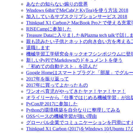
あなたの知らない煽りの世界
Windows 64bitでMeCab(とKyTea)を使う方法 2018
加入しているサブスクリプションサービス 2018
Thinkpad X1 CarbonとMacBook Proとで使え
RISECampに参加した
Treasure Dataに入りました&Plazma tech talkで話
親も読みたい子供とネットの向き合い方を考える
退職します
機械学習工学研究会キックオフシンポジウムに登
新しいPyPIでMarkdownのドキュメントを使う
「初めての自動テスト」を読んだ
Google Homeはスマートプラグと「部屋」でグ
2017年を振り返って
2017年に買ってよかったもの
ワンオペ育児がやってきたヤァ！ヤァ！ヤァ！
オライリーから「仕事ではじめる機械学習」が出
PyConJP 2017に参加した
Pythonの環境構築を自分なりに整理してみる
OSSベースの機械学習が強い理由
グローバル企業でコミュニケーションを円滑にす
Thinkpad X1 Carbon (2017)をWindows 10/Ubu