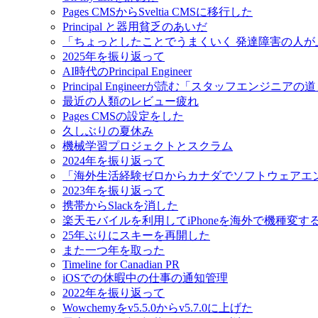
Pages CMSからSveltia CMSに移行した
Principal と器用貧乏のあいだ
「ちょっとしたことでうまくいく 発達障害の人
2025年を振り返って
AI時代のPrincipal Engineer
Principal Engineerが読む「スタッフエンジニアの
最近の人類のレビュー疲れ
Pages CMSの設定をした
久しぶりの夏休み
機械学習プロジェクトとスクラム
2024年を振り返って
「海外生活経験ゼロからカナダでソフトウェアエ
2023年を振り返って
携帯からSlackを消した
楽天モバイルを利用してiPhoneを海外で機種変す
25年ぶりにスキーを再開した
また一つ年を取った
Timeline for Canadian PR
iOSでの休暇中の仕事の通知管理
2022年を振り返って
Wowchemyをv5.5.0からv5.7.0に上げた