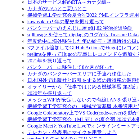
日本のサービス解約RTA～カナダ編～
カナダのいいとこ悪いとこ
機械学習工学研究会夏合宿2022でMLインフラ運
kawasaki.rb 9年の歴史を振り返って
バンクーバーのえんじに屋 #81,82 宇治拾遺物語
sqllineage を使って digdag のログから Treas
年度途中に海外移住した年の給与・退職所得の扱
3ファイル追加してGitHub ActionsでHugoに
prelimsを使ってHugoの記事にレコメンドを追加す
2021年を振り返って
バンクーバーに移住して8か月が経った
カナダのバンクーバーエリアに子連れ移住した
日本国外で出版社と取引をする際の所得税の源泉
オライリーから「仕事ではじめる機械学習 第2版
2020年を振り返って
メッシュWiFiが安定しないので有線LANを張り
機械学習工学研究会の「機械学習基盤 本番適用
Google Colaboratory上でVS Code(code-server)を動
機械学習工学研究会（MLSE）の夏合宿 2020
Google MeetとYouTube Liveでオンラインミ
テレカン・発表用にマイクを用意しよう
pandas 1.0 のpd.NAのハマりどころ