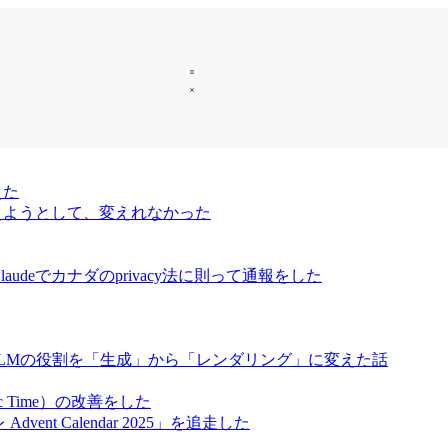
えた
oに変えようとして、変えれなかった
audeでカナダのprivacy法に則って通報をした
、LLMの役割を「生成」から「レンダリング」に変えた話
ic Time）の改善をした
vent Calendar 2025」を追走した