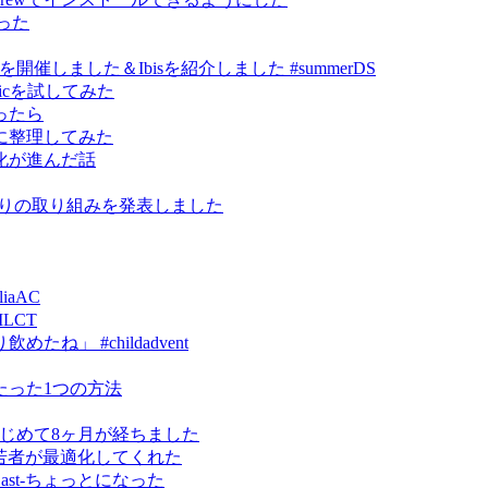
作った
ce祭り」を開催しました＆Ibisを紹介しました #summerDS
kmagicを試してみた
ったら
に整理してみた
化が進んだ話
研究まわりの取り組みを発表しました
iaAC
MLCT
」 #childadvent
たった1つの方法
erをはじめて8ヶ月が経ちました
ったら若者が最適化してくれた
omeCast-ちょっとになった