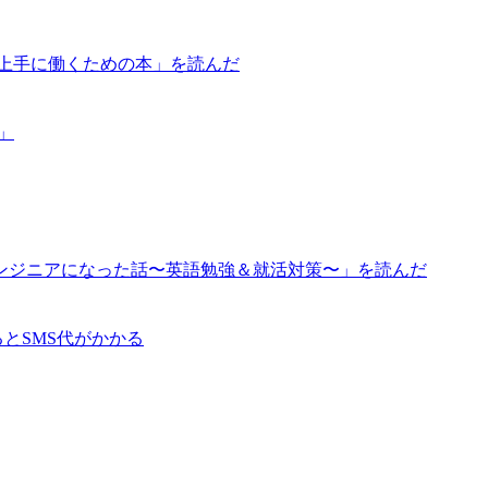
が上手に働くための本」を読んだ
道」
ンジニアになった話〜英語勉強＆就活対策〜」を読んだ
るとSMS代がかかる