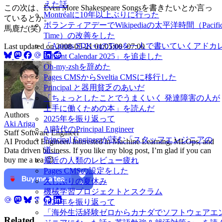
えた話
この次は、Even More Shakespeare Songsを書きたいとか言っ
Montréalに10年以上ぶりに行った
ているとか。
ボランティアデーでWikipediaの太平洋時間（Pacifi
馬鹿だ(笑)
Time）の改善をした
「Agents SDK+αのTipsを一人で書いていくアドカ
Last updated on
2008-05-21 01:05:00 -07:00
Advent Calendar 2025」を追走した
Oh-my-zshを辞めた
Pages CMSからSveltia CMSに移行した
Principal と器用貧乏のあいだ
「ちょっとしたことでうまくいく 発達障害の人が
上手に働くための本」を読んだ
Authors
2025年を振り返って
Aki Ariga
AI時代のPrincipal Engineer
Staff Software Engineer
Principal Engineerが読む「スタッフエンジニアの
AI Product Engineer. Interested in Machine Learning, MLOps, and
道」
Data driven business. If you like my blog post, I’m glad if you can
buy me a tea 😉
最近の人類のレビュー疲れ
Pages CMSの設定をした
久しぶりの夏休み
機械学習プロジェクトとスクラム
2024年を振り返って
「海外生活経験ゼロからカナダでソフトウェアエ
Related