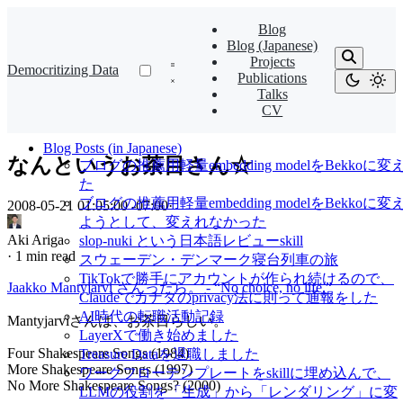
Blog
Blog (Japanese)
Projects
Democritizing Data
Publications
Talks
CV
Blog Posts (in Japanese)
なんというお茶目さん☆
ブログの推薦用軽量embedding modelをBekkoに変
た
ブログの推薦用軽量embedding modelをBekkoに変
2008-05-21 01:05:00 -07:00
·
ようとして、変えれなかった
Aki Ariga
slop-nuki という日本語レビューskill
·
1 min read
スウェーデン・デンマーク寝台列車の旅
TikTokで勝手にアカウントが作られ続けるので、
Jaakko Mantyjarvi さんったら。 - “No choice, no life.”
Claudeでカナダのprivacy法に則って通報をした
AI時代の転職活動記録
Mantyjarviさんは、お茶目らしい。
LayerXで働き始めました
Four Shakespeare Songs (1984)
Treasure Dataを退職しました
More Shakespeare Songs (1997)
ワークフローテンプレートをskillに埋め込んで、
No More Shakespeare Songs? (2000)
LLMの役割を「生成」から「レンダリング」に変