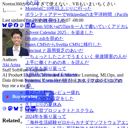
えた話
Norton360がクソすぎて使えない．VBもいまいちくさい
Montréalに10年以上ぶりに行った
し……
ボランティアデーでWikipediaの太平洋時間（Pacifi
Last updated on
2008-01-18 13:46:07 -08:00
Time）の改善をした
「Agents SDK+αのTipsを一人で書いていくアドカ
Advent Calendar 2025」を追走した
Oh-my-zshを辞めた
Pages CMSからSveltia CMSに移行した
Principal と器用貧乏のあいだ
「ちょっとしたことでうまくいく 発達障害の人が
Authors
上手に働くための本」を読んだ
Aki Ariga
2025年を振り返って
Staff Software Engineer
AI時代のPrincipal Engineer
AI Product Engineer. Interested in Machine Learning, MLOps, and
Data driven business. If you like my blog post, I’m glad if you can
Principal Engineerが読む「スタッフエンジニアの
buy me a tea 😉
道」
最近の人類のレビュー疲れ
Pages CMSの設定をした
久しぶりの夏休み
機械学習プロジェクトとスクラム
2024年を振り返って
Related
「海外生活経験ゼロからカナダでソフトウェアエ