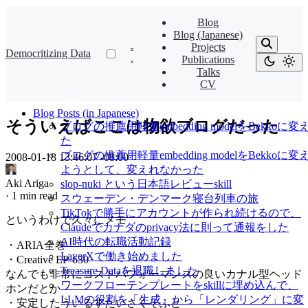
Blog
Blog (Japanese)
Projects
Democritizing Data
Publications
Talks
CV
Blog Posts (in Japanese)
そういえばここは物欲ブログだった
ブログの推薦用軽量embedding modelをBekkoに変
た
ブログの推薦用軽量embedding modelをBekkoに変
2008-01-18 13:46:07 -08:00
·
ようとして、変えれなかった
Aki Ariga
slop-nuki という日本語レビューskill
·
1 min read
スウェーデン・デンマーク寝台列車の旅
TikTokで勝手にアカウントが作られ続けるので、
というわけで久々にメモ
Claudeでカナダのprivacy法に則って通報をした
AI時代の転職活動記録
・ARIA全巻
LayerXで働き始めました
・Creative EP-630
Treasure Dataを退職しました
なんでも非常にコストパフォーマンスの良いカナル型ヘッド
ワークフローテンプレートをskillに埋め込んで、
ホンだとか
LLMの役割を「生成」から「レンダリング」に変
・安定したういるすたいさくそふと