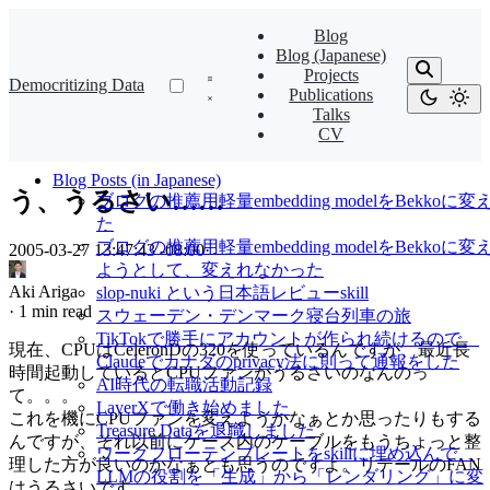
Blog
Blog (Japanese)
Projects
Democritizing Data
Publications
Talks
CV
Blog Posts (in Japanese)
う、うるさい……
ブログの推薦用軽量embedding modelをBekkoに変
た
ブログの推薦用軽量embedding modelをBekkoに変
2005-03-27 13:47:43 -08:00
·
ようとして、変えれなかった
Aki Ariga
slop-nuki という日本語レビューskill
·
1 min read
スウェーデン・デンマーク寝台列車の旅
TikTokで勝手にアカウントが作られ続けるので、
現在、CPUはCeleronDの320を使っているんですが、最近長
Claudeでカナダのprivacy法に則って通報をした
時間起動しているとCPUファンがうるさいのなんのっ
AI時代の転職活動記録
て。。。
LayerXで働き始めました
これを機にCPUファンを変えようかなぁとか思ったりもする
Treasure Dataを退職しました
んですが、それ以前にケース内のケーブルをもうちょっと整
ワークフローテンプレートをskillに埋め込んで、
理した方が良いのかなぁとも思うのですよ。リテールのFAN
LLMの役割を「生成」から「レンダリング」に変
はうるさいです。。。