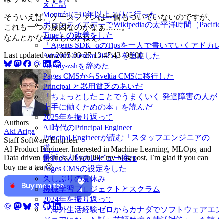
えた話
Montréalに10年以上ぶりに行った
そういえば、ケースファンは一個もついていないのですが、
ボランティアデーでWikipediaの太平洋時間（Pacifi
これも一つの原因なのかなぁ……。
Time）の改善をした
なんとかならんもんかねぇ。
「Agents SDK+αのTipsを一人で書いていくアドカ
Last updated on
2005-03-27 13:47:43 -08:00
Advent Calendar 2025」を追走した
Oh-my-zshを辞めた
Pages CMSからSveltia CMSに移行した
Principal と器用貧乏のあいだ
「ちょっとしたことでうまくいく 発達障害の人が
上手に働くための本」を読んだ
2025年を振り返って
Authors
AI時代のPrincipal Engineer
Aki Ariga
Principal Engineerが読む「スタッフエンジニアの
Staff Software Engineer
道」
AI Product Engineer. Interested in Machine Learning, MLOps, and
Data driven business. If you like my blog post, I’m glad if you can
最近の人類のレビュー疲れ
buy me a tea 😉
Pages CMSの設定をした
久しぶりの夏休み
機械学習プロジェクトとスクラム
2024年を振り返って
「海外生活経験ゼロからカナダでソフトウェアエ