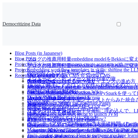
Democritizing Data
Blog Posts (in Japanese)
Blog Posts
ブログの推薦用軽量embedding modelをBekkoに変
Projects
TikTok kept letting strangers create accounts with my e
ブログの推薦用軽量embedding modelをBekk
Projects
Embedding workflow templates in skills: shifting the LL
slop-nuki という日本語レビューskill
Recent & Upcoming Talks
Migrated from Pages CMS to Sveltia CMS
VanGohan PDF
スウェーデン・デンマーク寝台列車の旅
Between Principal and Glue Work
digdaglog2sql
大規模データに対するデータサイエンスの進め方
TikTokで勝手にアカウントが作られ続けるので、Cl
Tackling Review Fatigue by Document Driven Agentic 
tabula-py
A data engineering and data science platform based on 
AI時代の転職活動記録
Configured Pages CMS
Machine Learning in Production Wiki
Cloudera Data Science WorkbenchとPySp
Machine Learning Project and Scrum
Docker Sphinx Recommonmark
LayerXで働き始めました
Invited talk: データサイエンティストからみ
Migrated From Netlify to Cloudflare Pages
Notebooks
Treasure Dataを退職しました
機械学習システムのデプロイパターン
Scrape Notion and convert into PDF
cookiecutter-digdag
ワークフローテンプレートをskillに埋め込んで
仕事ではじめる機械学習
tabula-py 2.8.0 now uses jpype to launch JVM
tdworkflow
Montréalに10年以上ぶりに行った
How do you debug/test your Workflow?
4 Steps to Release a CLI in Python
RTD
ボランティアデーでWikipediaの太平洋時間（Pacif
Challenges for Machine Learning Systems toward Cont
Create data lineage from Trino/Hive queries in digdag l
Mykytea
Managing Machine Learning workflows on Treasure Da
「Agents SDK+αのTipsを一人で書いていくアドカレ Ad
3 configs add recommend articles into your Hugo blog 
Train, predict, and serve: How to put your machine learn
py> operator development guide for Python users
Oh-my-zshを辞めた