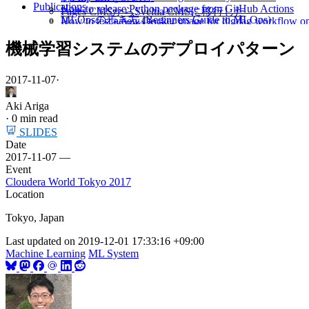
Publications
How to release Python package from GitHub Actions
Pages CMSからSveltia CMSに移行した
MLOpsの歩き方 (Beginners Guide to MLOps)
How to test a new Docker image for digdag workflow o
Principal と器用貧乏のあいだ
The first conference of Operational Machine Learning:
仕事ではじめる機械学習 (Machine Learning at Work)
「ちょっとしたことでうまくいく 発達障害の人
機械学習システムのデプロイパターン
Ruby for Data Science and Machine Learning
2025年を振り返って
A recent update of tabula-py
AI時代のPrincipal Engineer
Use Markdown document on brand new PyPI
2017-11-07
·
Python basics: package management
Principal Engineerが読む「スタッフエンジニアの
Why OSS based machine learning is good?
最近の人類のレビュー疲れ
Aki Ariga
How to run Cloudera Director on your macOS/Windows
Pages CMSの設定をした
·
0 min read
Simple way to distribute your private Python packages w
久しぶりの夏休み
SLIDES
tabula-py now able to extract remote PDF and multiple ta
機械学習プロジェクトとスクラム
Date
An easy way to get URL list of your Medium publicatio
2024年を振り返って
2017-11-07 —
sparkavro: Manupilate Apache Avro file with sparklyr
Event
How to connect secure Impala cluster from RStudio on 
「海外生活経験ゼロからカナダでソフトウェアエ
Cloudera World Tokyo 2017
Visualize your massive data with Impala and Redash
2023年を振り返って
Location
tabula-py: Extract table from PDF into Python DataFram
携帯からSlackを消した
Livy & Jupyter Notebook & Sparkmagic = Powerful & Ea
楽天モバイルを利用してiPhoneを海外で機種変す
Tokyo, Japan
Text-to-speech based on deep learning for Web site usi
25年ぶりにスキーを再開した
Building predictive Model with Ibis, Impala and scikit-le
Last updated on
2019-12-01 17:33:16 +09:00
また一つ年を取った
Machine Learning
ML System
Timeline for Canadian PR
iOSでの休暇中の仕事の通知管理
2022年を振り返って
Wowchemyをv5.5.0からv5.7.0に上げた