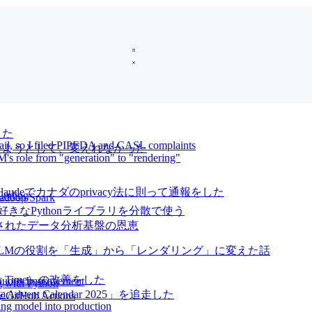
えた
mail, so I filed PIPEDA and CASL complaints
oに変えようとして、変えれなかった
M's role from "generation" to "rendering"
audeでカナダのprivacy法に則って通報をした
Coding
Hadoop/Spark
arkを使って好きなPythonライブラリを分散で使う
た統合されたデータ分析基盤の恩恵
、LLMの役割を「生成」から「レンダリング」に変えた話
ic Time）の改善をした
inuous Improvement
og with Python
ta
vent Calendar 2025」を追走した
by GitHub Actions
ing model into production