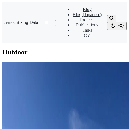
Blog
Blog (Japanese)
Projects
Democritizing Data
Publications
Talks
CV
Outdoor
Ski
25年ぶりにスキーを再開した
バンクーバーは、最寄りのスキー場まで車で30分で行けるの
で有名です。30分圏内にスキー場が三つ(Grouse, Cypress,
Seymour)もあるので気軽に行けます。 有名なWhistlerも1.5時
間で行けます。
Aki Ariga