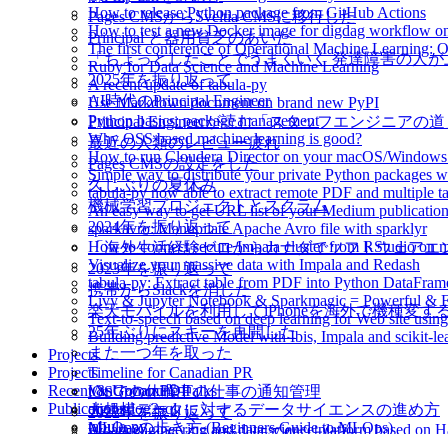
How to release Python package from GitHub Actions
Pages CMSからSveltia CMSに移行した
How to test a new Docker image for digdag workflow o
Principal と器用貧乏のあいだ
The first conference of Operational Machine Learning:
「ちょっとしたことでうまくいく 発達障害の人
Ruby for Data Science and Machine Learning
2025年を振り返って
A recent update of tabula-py
AI時代のPrincipal Engineer
Use Markdown document on brand new PyPI
Python basics: package management
Principal Engineerが読む「スタッフエンジニアの
Why OSS based machine learning is good?
最近の人類のレビュー疲れ
How to run Cloudera Director on your macOS/Windows
Pages CMSの設定をした
Simple way to distribute your private Python packages w
久しぶりの夏休み
tabula-py now able to extract remote PDF and multiple ta
機械学習プロジェクトとスクラム
An easy way to get URL list of your Medium publicatio
2024年を振り返って
sparkavro: Manupilate Apache Avro file with sparklyr
How to connect secure Impala cluster from RStudio on 
「海外生活経験ゼロからカナダでソフトウェアエ
Visualize your massive data with Impala and Redash
2023年を振り返って
tabula-py: Extract table from PDF into Python DataFram
携帯からSlackを消した
Livy & Jupyter Notebook & Sparkmagic = Powerful & Ea
楽天モバイルを利用してiPhoneを海外で機種変す
Text-to-speech based on deep learning for Web site usi
25年ぶりにスキーを再開した
Building predictive Model with Ibis, Impala and scikit-le
また一つ年を取った
Projects
Projects
Timeline for Canadian PR
Recent & Upcoming Talks
VanGohan PDF
iOSでの休暇中の仕事の通知管理
Publications
digdaglog2sql
大規模データに対するデータサイエンスの進め方
2022年を振り返って
tabula-py
MLOpsの歩き方 (Beginners Guide to MLOps)
A data engineering and data science platform based on 
Wowchemyをv5.5.0からv5.7.0に上げた
Machine Learning in Production Wiki