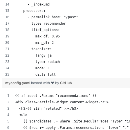
      - _index.md
PDFの表をpandasのDataFrameにできる tabula-py 
    processors:
川崎Ruby会議 01を開催しました #kwsk01
      - permalink_base: "/post"
「夏真っ盛り！Spark + Python + Data Scien
        type: recommender
JupyterからSpark clusterを操作できるlivy + spar
        tfidf_options:
そのモデル、過学習してるの？未学習なの？と困
機械学習の分類の話を損失関数と決定境界を中心
          max_df: 0.95
データを一箇所に集めることでデータ活用の民主
          min_df: 2
転職しました
        tokenizer:
#CookpadTechConf 2016でクックパッドの
          lang: ja
2015年を振り返って
          type: sudachi
2015年に買ってよかった物まとめ
          mode: C
Julia Tokyo #5を開催しました #JuliaTokyo
          dict: full
Juliaで得られたマイナー言語を盛り上げる方法 #Jul
myconfig.yaml
hosted with ❤ by
GitHub
Machine Learning Casual Talks #4 を開催しました #
小さい子供が自分から薬を飲みたくなる「おくすり飲めたね
{{ if isset .Params "recommendations" }}
Juliaの情報を収集しつづけるには
<div class="article-widget content-widget-hr">
どんな子供も好きになる、「うーやん」を広める
  <h3>{{ i18n "related" }}</h3>
SympyとJupyter notebookで数式のメモを取ろう
  <ul>
IDCFクラウドの500円サーバーでpodcast serv
    {{ $candidates := where .Site.RegularPages "Type" "i
TinySegmenter.jlをGoと比較して負けたと思
Amazon Fire TV Stickを買ったらApple TV+Chr
    {{ $rec := apply .Params.recommendations "lower" "."