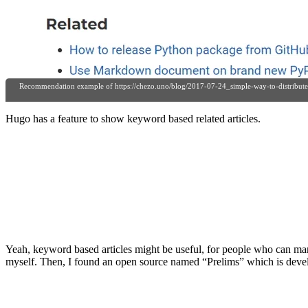
Jupyter Notebook/LabsをMLのどのフェーズで使
2019年に買ってよかった漫画
2019年末年始に見た映画
Pythonistaのためのdigdag py> operator開発ガイド
Facebook Prophetのplotをmodelオブジェクトなし
IBIS 2019の機械学習工学企画セッションに登壇
Recommendation example of
https://chezo.uno/blog/2017-07-24_simple-way-to-distribut
RとTreasure Data
Rパッケージ開発の闇
Hugo has a feature to show keyword based related articles.
VeinのiOSショートカット複数URL対応しました
mecab-python3を捨ててnatto-pyにしよう
ストレートネック向け最近の枕事情
GitHub ActionsでIssue templateに従っていないissue
GitHub ActionsでAPI tokenを使ってPyPIへリリー
digdagのworkflowをCIでrun throughする
150 successful Machine Learning models: 6 lessons l
spaCyとGiNZAでマストドンのトレンドワード抽
NotionのページをCloudflareでsub domainに転送する
Yeah, keyword based articles might be useful, for people who can man
Pythonのdigdagクライアントtdworkflowを作った
myself. Then, I found an open source named “Prelims” which is dev
『n月刊ラムダノート』創刊記念パーティに登壇
「n月刊ラムダノート」の記事の書き方～「MLOp
首や肩に優しい海外出張に便利な道具達