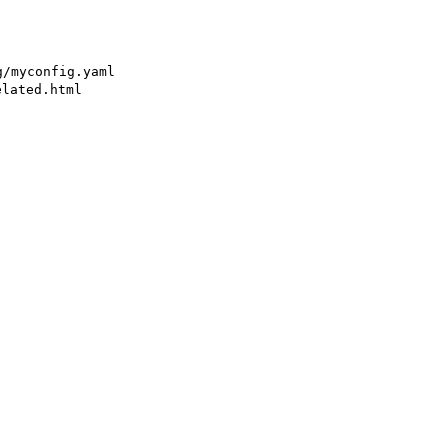
キーボードを修理した
g/myconfig.yaml
elated.html
スムーズに同人誌を作った話（Sphinx編）
て3ヶ月がたった
でPDFにビルドする
する
US配列にする
コスト
エクスプレス交換がオススメ
lyを使ってWebサイトの読み上げ音声合成してみた
るための設定変更
トの作り方を話しました #cwt2016
ポイント
mebrewでインストールできるようにした