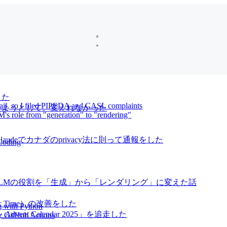
えた
mail, so I filed PIPEDA and CASL complaints
oに変えようとして、変えれなかった
M's role from "generation" to "rendering"
audeでカナダのprivacy法に則って通報をした
Coding
、LLMの役割を「生成」から「レンダリング」に変えた話
ic Time）の改善をした
og with Python
vent Calendar 2025」を追走した
by GitHub Actions