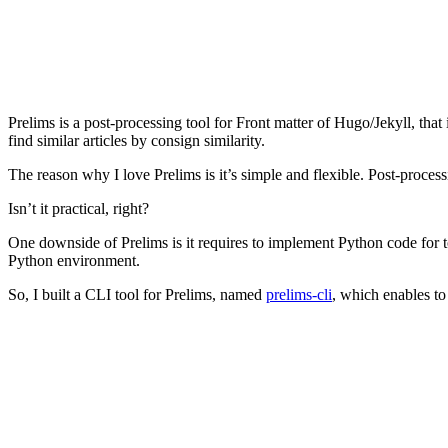
あなたの知らない煽りの世界
Windows 64bitでMeCab(とKyTea)を使う方法 2018
加入しているサブスクリプションサービス 2018
Thinkpad X1 CarbonとMacBook Proとで使え
RISECampに参加した
Treasure Dataに入りました&Plazma tech talkで話
Prelims is a post-processing tool for Front matter of Hugo/Jekyll, th
親も読みたい子供とネットの向き合い方を考える
find similar articles by consign similarity.
退職します
The reason why I love Prelims is it’s simple and flexible. Post-proces
機械学習工学研究会キックオフシンポジウムに登
新しいPyPIでMarkdownのドキュメントを使う
Isn’t it practical, right?
「初めての自動テスト」を読んだ
One downside of Prelims is it requires to implement Python code for
Google Homeはスマートプラグと「部屋」でグ
Python environment.
2017年を振り返って
2017年に買ってよかったもの
So, I built a CLI tool for Prelims, named
prelims-cli
, which enables to
ワンオペ育児がやってきたヤァ！ヤァ！ヤァ！
オライリーから「仕事ではじめる機械学習」が出
PyConJP 2017に参加した
Pythonの環境構築を自分なりに整理してみる
OSSベースの機械学習が強い理由
グローバル企業でコミュニケーションを円滑にす
Thinkpad X1 Carbon (2017)をWindows 10/Ubu