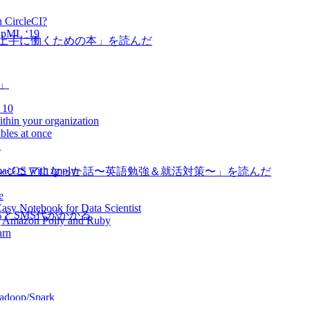
n CircleCI?
 OpML ‘19
が上手に働くための本」を読んだ
道」
 10
ithin your organization
bles at once
n
macOS with implyr
ンジニアになった話〜英語勉強＆就活対策〜」を読んだ
e
sy Notebook for Data Scientist
るとSMS代がかかる
ng Amazon Polly and Ruby
arn
Hadoop/Spark