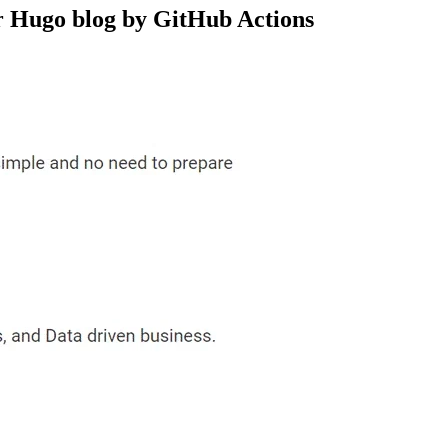
arkを使って好きなPythonライブラリを分散で使う
ur Hugo blog by GitHub Actions
た統合されたデータ分析基盤の恩恵
用WGを終了しました
inuous Improvement
ure Data のクエリのリネージを作ってみた
ta
い
ing model into production
レコメンド記事を表示する
る
徴収の扱い
」を出版しました
巡らせたんだが
と運用の事例・知見共有会」を開催しました
かす
で本番適用のためのインフラと運用に関する討論会を開催しました
ートアップの配信をした