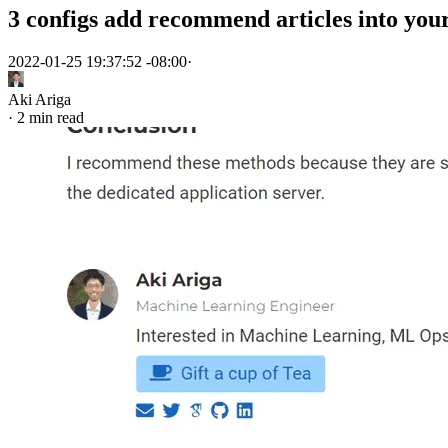
Cloudera Data Science WorkbenchとPySp
仕事ではじめる機械学習 (Machine Learning at Work)
日本のサービス解約RTA～カナダ編～
3 configs add recommend articles into yo
Docker Sphinx Recommonmark
Invited talk: データサイエンティストからみ
カナダのいいとこ悪いとこ
Notebooks
機械学習システムのデプロイパターン
機械学習工学研究会夏合宿2022でMLインフラ運
cookiecutter-digdag
2022-01-25 19:37:52 -08:00
·
仕事ではじめる機械学習
tdworkflow
kawasaki.rb 9年の歴史を振り返って
How do you debug/test your Workflow?
RTD
バンクーバーのえんじに屋 #81,82 宇治拾遺物語
Aki Ariga
Challenges for Machine Learning Systems toward Cont
Mykytea
sqllineage を使って digdag のログから Treas
·
2 min read
Managing Machine Learning workflows on Treasure Da
年度途中に海外移住した年の給与・退職所得の扱
Train, predict, and serve: How to put your machine learn
3ファイル追加してGitHub ActionsでHugoに
prelimsを使ってHugoの記事にレコメンドを追加す
2021年を振り返って
バンクーバーに移住して8か月が経った
カナダのバンクーバーエリアに子連れ移住した
日本国外で出版社と取引をする際の所得税の源泉
オライリーから「仕事ではじめる機械学習 第2版
2020年を振り返って
メッシュWiFiが安定しないので有線LANを張り
機械学習工学研究会の「機械学習基盤 本番適用
Google Colaboratory上でVS Code(code-server)を動
機械学習工学研究会（MLSE）の夏合宿 2020
Google MeetとYouTube Liveでオンラインミ
テレカン・発表用にマイクを用意しよう
pandas 1.0 のpd.NAのハマりどころ