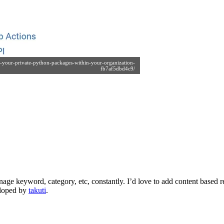
うのか？
でする
しました
e-your-private-python-packages-within-your-organization-
fb7af5dbd4c9/
をcloseする
スする
earned at Booking.comのメモ
出をしてみた
age keyword, category, etc, constantly. I’d love to add content based 
eloped by
takuti
.
しました
sの歩き方」編