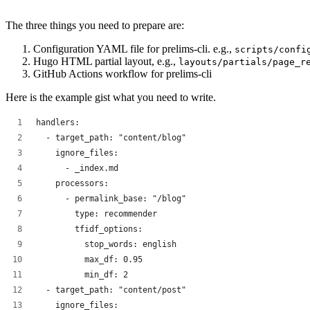
MBPからThinkpad X1 Carbon(2017)に移行した
企業がユーザを守るための学術データ公開
The three things you need to prepare are:
体験したことのない概念を教えるということ
Amazonで買ったThinkpad トラックポイント 
Configuration YAML file for prelims-cli. e.g.,
scripts/confi
Hugo HTML partial layout, e.g.,
layouts/partials/page_r
Docker imageを用意してWindows/macOSで
GitHub Actions workflow for prelims-cli
Indigogo ではじめてバックして来た dot を使っ
また一つ年をとった
Here is the example gist what you need to write.
Gitlab CIを使ってSphinxのドキュメントを自動
数式入りのmarkdownをSphinxを使ってhtml/pdfに
handlers:
macのJIS配列のキーボードをKarabiner使わずに
  - target_path: "content/blog"
サイバー攻撃としてのフェイクニュース
    ignore_files:
非英語ネイティブにとってのOSSのメンテナンス
      - _index.md
2016年を振り返って
    processors:
2016年買ってよかったもの 10選
      - permalink_base: "/blog"
今年読んで面白かった漫画 2016年編
        type: recommender
#eigo と私〜あるいは子持ちの業務外活動の続け方
        tfidf_options:
iPhone 6sのバッテリー交換には電話サポート+
          stop_words: english
Rubyで深層学習を使った音声合成Amazon Pol
          max_df: 0.95
icloudのカレンダーに来るイベントスパムを避け
          min_df: 2
Cloudera World Tokyo 2016で機械学習プロダク
  - target_path: "content/post"
homebrewを移動してiRubyが壊れたときに見直す
    ignore_files:
RNNLMベースの形態素解析器 JUMAN++ をho