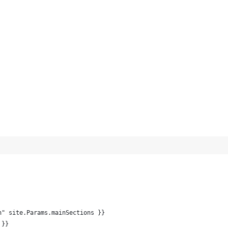
作った
ce祭り」を開催しました＆Ibisを紹介しました #summerDS
kmagicを試してみた
ったら
に整理してみた
化が進んだ話
研究まわりの取り組みを発表しました
iaAC
MLCT
」 #childadvent
たった1つの方法
erをはじめて8ヶ月が経ちました
n" site.Params.mainSections }}
ったら若者が最適化してくれた
omeCast-ちょっとになった
 }}