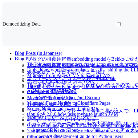
Democritizing Data
Blog Posts (in Japanese)
Blog Posts
ブログの推薦用軽量embedding modelをBekkoに変
TikTok kept letting strangers create accounts with my e
ブログの推薦用軽量embedding modelをBekk
Embedding workflow templates in skills: shifting the LL
slop-nuki という日本語レビューskill
Migrated from Pages CMS to Sveltia CMS
スウェーデン・デンマーク寝台列車の旅
Between Principal and Glue Work
TikTokで勝手にアカウントが作られ続けるので、Cl
Tackling Review Fatigue by Document Driven Agentic 
AI時代の転職活動記録
Configured Pages CMS
Machine Learning Project and Scrum
LayerXで働き始めました
Migrated From Netlify to Cloudflare Pages
Treasure Dataを退職しました
Scrape Notion and convert into PDF
ワークフローテンプレートをskillに埋め込んで
tabula-py 2.8.0 now uses jpype to launch JVM
Montréalに10年以上ぶりに行った
4 Steps to Release a CLI in Python
ボランティアデーでWikipediaの太平洋時間（Pacif
Create data lineage from Trino/Hive queries in digdag l
「Agents SDK+αのTipsを一人で書いていくアドカレ Ad
3 configs add recommend articles into your Hugo blog 
py> operator development guide for Python users
Oh-my-zshを辞めた