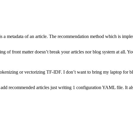
る充電可能なUSB Type-Cのハブを選ぶ
しました
at is a metadata of an article. The recommendation method which is imp
二冊
sing of front matter doesn’t break your articles nor blog system at all
壇しました
 tokenizing or vectorizing TF-IDF. I don’t want to bring my laptop for
ルーピングすると便利
 add recommended articles just writing 1 configuration YAML file. It a
版されます
るための「異文化理解力」
ntu 17.04デュアルブートにした