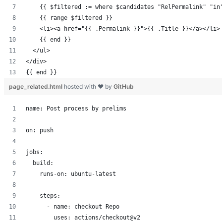
「ネットフリックスの時代」にはコンテンツの山
    {{ $filtered := where $candidates "RelPermalink" "in
TinySegmenterをJulia移植したらMITの先生に
    {{ range $filtered }}
バッキバキになっていたNexus5を$40で修理した
    <li><a href="{{ .Permalink }}">{{ .Title }}</a></li>
PyConJP 2015に参加した #pyconjp
    {{ end }}
IIJmioの「おうちでナンバーポータビリティ」使
  </ul>
吸盤付きお風呂スピーカーがPodcast聞くのにすご
</div>
MeCab.jlをJulia v0.4.0-rc2に対応した
{{ end }}
「データサイエンティスト養成読本 機械学習入門
page_related.html
hosted with ❤ by
GitHub
#tqrk09 で Accept LT してはじめての Gem
YAPC::ASIA Tokyo 2015参加してきた #yapcasia
name: Post process by prelims
Apple Music のプレイリストを中心としたレコメ
日本人向けPodcastやるならIDCFクラウドが良さ
on: push
pip install kyteaできるようになりました
Googleドライブやカレンダーの共有権限を管理するにはG
rubyist.club はじめてました #rubyistclub
jobs:
Machine Learning Casual Talks #3 (略称MLCT)
  build:
#JuliaTokyo で #juliaわからん という雑なレポジ
    runs-on: ubuntu-latest
Googleフォームで作った申請フォームからSlack
#ingress のpodcast「水やり通信」を始めました #mizu
    steps:
word2vec可視化するやつをipython notebook
      - name: checkout Repo
Garagebandでskypeとマイクの音を別トラックで
        uses: actions/checkout@v2