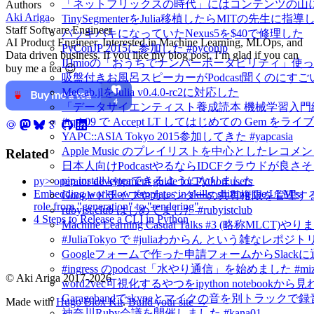
「ネットフリックスの時代」にはコンテンツの山
Authors
Aki Ariga
TinySegmenterをJulia移植したらMITの先生に
Staff Software Engineer
バッキバキになっていたNexus5を$40で修理した
AI Product Engineer. Interested in Machine Learning, MLOps, and
PyConJP 2015に参加した #pyconjp
Data driven business. If you like my blog post, I’m glad if you can
IIJmioの「おうちでナンバーポータビリティ」使
buy me a tea 😉
吸盤付きお風呂スピーカーがPodcast聞くのにすご
MeCab.jlをJulia v0.4.0-rc2に対応した
「データサイエンティスト養成読本 機械学習入門
#tqrk09 で Accept LT してはじめての Gem
YAPC::ASIA Tokyo 2015参加してきた #yapcasia
Apple Music のプレイリストを中心としたレコメ
Related
日本人向けPodcastやるならIDCFクラウドが良さ
pip install kyteaできるようになりました
py> operator development guide for Python users
Embedding workflow templates in skills: shifting the LLM's
Googleドライブやカレンダーの共有権限を管理するにはG
role from "generation" to "rendering"
rubyist.club はじめてました #rubyistclub
4 Steps to Release a CLI in Python
Machine Learning Casual Talks #3 (略称MLCT)
#JuliaTokyo で #juliaわからん という雑なレポジ
Googleフォームで作った申請フォームからSlack
#ingress のpodcast「水やり通信」を始めました #mizu
© Aki Ariga 2017-2026
word2vec可視化するやつをipython notebook
Garagebandでskypeとマイクの音を別トラックで
Made with
Hugo Blox Kit
.
Build your site →
神奈川Ruby会議を開催しました #kana01