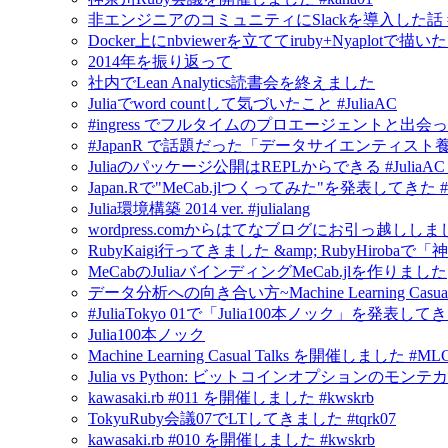
非エンジニアのコミュニティにSlackを導入した話 #in
Docker上にnbviewerを立ててiruby+Nyapl
2014年を振り返って
社内でLean Analytics読書会を終えました
Juliaでword countして気づいたこと #JuliaAC
#ingress でフルタイムのプロエージェントと出会
#JapanR で話題だった「データサイエンティスト養成読
Juliaのパッケージ公開はREPLからできる #JuliaAC #ju
Japan.Rで"MeCab.jlつくってみた"を発表してきた #Jul
Julia環境構築 2014 ver. #julialang
wordpress.comからはてなブログにお引っ越ししま
RubyKaigi行ってきました &amp; RubyHirobaで「神奈
MeCabのJuliaバインディングMeCab.jlを作りました
データ分析への向き合い方~Machine Learning Casua
#JuliaTokyo 01で「Julia100本ノック」を発表し
Julia100本ノック
Machine Learning Casual Talks を開催しました #ML
Julia vs Python: ビットコインオプションの
kawasaki.rb #011 を開催しました #kwskrb
TokyuRuby会議07でLTしてきました #tqrk07
kawasaki.rb #010 を開催しました #kwskrb