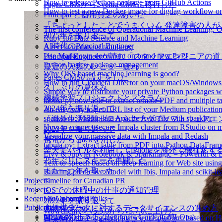
How to release Python package from GitHub Actions
Pages CMSからSveltia CMSに移行した
How to test a new Docker image for digdag workflow o
Principal と器用貧乏のあいだ
「ちょっとしたことでうまくいく 発達障害の人
The first conference of Operational Machine Learning:
2025年を振り返って
Ruby for Data Science and Machine Learning
AI時代のPrincipal Engineer
A recent update of tabula-py
Use Markdown document on brand new PyPI
Principal Engineerが読む「スタッフエンジニアの
Python basics: package management
最近の人類のレビュー疲れ
Why OSS based machine learning is good?
Pages CMSの設定をした
How to run Cloudera Director on your macOS/Windows
久しぶりの夏休み
Simple way to distribute your private Python packages w
機械学習プロジェクトとスクラム
tabula-py now able to extract remote PDF and multiple ta
2024年を振り返って
An easy way to get URL list of your Medium publicatio
sparkavro: Manupilate Apache Avro file with sparklyr
「海外生活経験ゼロからカナダでソフトウェアエ
How to connect secure Impala cluster from RStudio on 
2023年を振り返って
Visualize your massive data with Impala and Redash
携帯からSlackを消した
tabula-py: Extract table from PDF into Python DataFram
楽天モバイルを利用してiPhoneを海外で機種変す
Livy & Jupyter Notebook & Sparkmagic = Powerful & Ea
25年ぶりにスキーを再開した
Text-to-speech based on deep learning for Web site usi
また一つ年を取った
Building predictive Model with Ibis, Impala and scikit-le
Projects
Timeline for Canadian PR
Projects
iOSでの休暇中の仕事の通知管理
Recent & Upcoming Talks
VanGohan PDF
2022年を振り返って
Publications
digdaglog2sql
大規模データに対するデータサイエンスの進め方
Wowchemyをv5.5.0からv5.7.0に上げた
tabula-py
MLOpsの歩き方 (Beginners Guide to MLOps)
A data engineering and data science platform based on 
日本のサービス解約RTA～カナダ編～