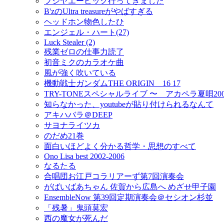
フジヤエービック行ってきました
B'zのUltra treasureがやばすぎる
ヘッドホン物色したひ
エンジェル・ハート(27)
Luck Stealer (2)
残業ゼロの仕事力読了
初音ミクのカラオケ曲
風が強く吹いている
機動戦士ガンダムTHE ORIGIN 16 17
TRY-TONEスペシャルライブ 〜 アカペラ夏唄20
知らなかった、youtubeが貼り付けられるなんて
アキハバラ＠DEEP
サヨナライツカ
のだめ21巻
面白いほどよく分かる哲学・思想のすべて
Ono Lisa best 2002-2006
なるたる
合唱団お江戸コラリアーず第7回演奏会
がばいばあちゃん 佐賀から広島へ めざせ甲子園
EnsembleNow 第39回定期演奏会＠セシオン杉並
「残暑」鬼頭莫宏
西の魔女が死んだ