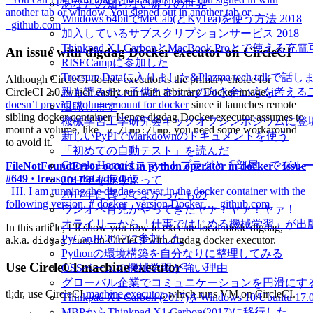
あなたの知らない煽りの世界
another tab or window. You signed out in another tab or…
Windows 64bitでMeCab(とKyTea)を使う方法 2018
_github.com
加入しているサブスクリプションサービス 2018
Thinkpad X1 CarbonとMacBook Proとで使え
An issue with digdag Docker executor on CircleCI
RISECampに参加した
Treasure Dataに入りました&Plazma tech talkで話
Although CircleCI docker executor is the primary choice for
CircleCI 2.0, which easily run with arbitrary Docker image,
it
親も読みたい子供とネットの向き合い方を考える
doesn’t provide volume mount for docker
since it launches remote
退職します
sibling docker container. Hence digdag Docker executor assumes to
機械学習工学研究会キックオフシンポジウムに登
mount a volume, like
, you need some workaround
-v /tmp:/tmp
新しいPyPIでMarkdownのドキュメントを使う
to avoid it.
「初めての自動テスト」を読んだ
Google Homeはスマートプラグと「部屋」でグ
FileNotFoundError occurs in python operator in docker · Issue
#649 · treasure-data/digdag
2017年を振り返って
_HI. I am running the digdag server in the docker container with the
2017年に買ってよかったもの
following version. # docker –version Docker…_github.com
ワンオペ育児がやってきたヤァ！ヤァ！ヤァ！
オライリーから「仕事ではじめる機械学習」が出
In this article, I’ll show you how to execute local mode digdag,
PyConJP 2017に参加した
a.k.a.
, on CircleCI with digdag docker executor.
didgag run
Pythonの環境構築を自分なりに整理してみる
Use CircleCI machine executor
OSSベースの機械学習が強い理由
グローバル企業でコミュニケーションを円滑にす
tl;dr, use CircleCI
machine executor
, which runs VM on CircleCI.
Thinkpad X1 Carbon (2017)をWindows 10/Ubu
MBPからThinkpad X1 Carbon(2017)に移行した