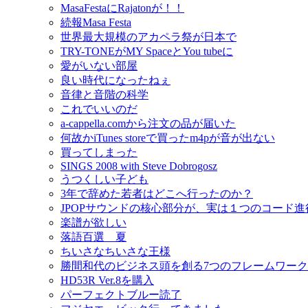
MasaFestaにRajatonが！！
続報Masa Festa
世界最大規模のアカペラ祭が日本で
TRY-TONEがMY SpaceとYou tubeに
愛がいない部屋
良い時代になったねぇ
音律と音階の科学
これでいいのだ
a-cappella.comから注文の品が届いた
何故かiTunes storeで買ったm4pが音が出ない
買ってしまった
SINGS 2008 with Steve Dobrogosz
うつくしい子ども
3年で辞めた若者はどこへ行ったのか？
JPOPサウンドの核心部分が、実は１つのコード
楽譜が欲しい
落語百選 夏
ちいさなちいさな王様
勝間和代のビジネス頭を創る7つのフレームワーク
HD53R Ver.8を購入
パーフェクトブルー読了