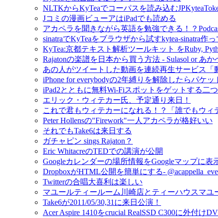
NLTKからKyTeaでコーパスを読み込むJPKyteaTok
Jコミの漫画ビューアはiPadでも読める
アカペラを聞きながら英語を勉強できる！？Podcast- M
sinatraでKyTeaをブラウザから試すkytea-sinatra
KyTea:京都テキスト解析ツールキット をRuby, Py
Rajatonの楽譜を日本から買う方法 - Sulasol or
あの人がツイートした動画を連続再生サービス「
iPhone for everybodyの2年縛りを解除し
iPad2とともに無料Wi-Fiスポットをゲットする二
エリック・ウィテカー氏、予定通り来日！
これで君もウィテカーになれる！？「誰でもウィテカー」
Peter Hollensの"Firework"一人アカペラが格好いい
それでもTake6は来日する
ガチャピン sings Rajaton？
Eric WhitacreのTEDでの講演が公開
Googleカレンダーの場所情報をGoogleマップに
DropboxがHTML公開を簡単にする- @acappell
Twitterの合唱大喜利は楽しい
マユールティールーム川崎店とティーハウスマユ
Take6が2011/05/30,31に来日公演！
Acer Aspire 1410をcrucial RealSSD C300