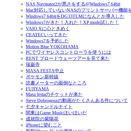
NAS Navigator2が悪さをする@Windows7 64bit
Mac対応していないNASのプリントサーバー機能
Windows7 64bitをDG33TLMになんとか導入した
Windows7がきた！入れた！XP mode試した！
VAIO Xに心ときめく
CEATECいってきた
Windows7を予約した
Motion Blue YOKOHAMA
PCでワイヤレスコントローラを使うには
RENT ブロードウェーツアーを見て来た
瑞巌寺
MASA FESTA中止
ポケモン新幹線
読書メーターの面倒なところ
FUJIYAMA
Masa festaのチケットが来た
Steve Dobrogoszの動画がたくさんある件について
七夕キャンドルナイト
関東はGame Musicほいほいだ
成就院の紫陽花
iPhoneに望むこと