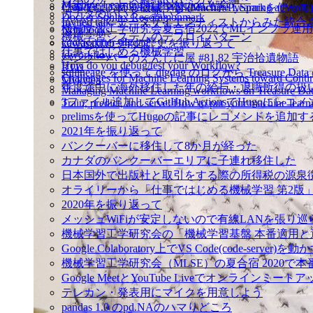
Machine Learning in Production Wiki
Cloudera Data Science WorkbenchとPySp
仕事ではじめる機械学習 (Machine Learning at Work)
カナダのいいとこ悪いとこ
Docker Sphinx Recommonmark
Invited talk: データサイエンティストからみ
機械学習工学研究会夏合宿2022でMLインフラ運
Notebooks
機械学習システムのデプロイパターン
cookiecutter-digdag
kawasaki.rb 9年の歴史を振り返って
仕事ではじめる機械学習
tdworkflow
バンクーバーのえんじに屋 #81,82 宇治拾遺物語
How do you debug/test your Workflow?
RTD
sqllineage を使って digdag のログから Treas
Challenges for Machine Learning Systems toward Cont
Mykytea
年度途中に海外移住した年の給与・退職所得の扱
Managing Machine Learning workflows on Treasure Da
3ファイル追加してGitHub ActionsでHugoに
Train, predict, and serve: How to put your machine learn
prelimsを使ってHugoの記事にレコメンドを追加す
2021年を振り返って
バンクーバーに移住して8か月が経った
カナダのバンクーバーエリアに子連れ移住した
日本国外で出版社と取引をする際の所得税の源泉
オライリーから「仕事ではじめる機械学習 第2版
2020年を振り返って
メッシュWiFiが安定しないので有線LANを張り
機械学習工学研究会の「機械学習基盤 本番適用
Google Colaboratory上でVS Code(code-server)を動
機械学習工学研究会（MLSE）の夏合宿 2020
Google MeetとYouTube Liveでオンラインミ
テレカン・発表用にマイクを用意しよう
pandas 1.0 のpd.NAのハマりどころ