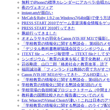
無料でiPhoneの標準カレンダーにアカペラ/合唱
夜のヴェネツィア
instagr.amが面白い
MeCabをRuby 1.9.2 on Windows7(64bit版)で使う方
PRESS START 2010でゲーム音楽演奏会情報を
PRESS START 2010行ってきた
豚組行ってきました
オオムラサキの羽化をCanon iVIS HF M31で撮影
「学校教育の情報化に関する懇談会」 第8回のメ
「デジタル教科書教材協議会設立シンポジウム」
1TEXT file → ページ毎管理 → 1TEXT fileと
シンポジウム「教育の未来を拓く電子化教材」(UT-e
苅谷剛彦、山口二郎「格差社会と教育改革」読了
福田誠治著 「フィンランドは教師の育て方がすご
Canon iVIS HF M31がやってきた。フルHD楽しい
「学校教育の情報化に関する懇談会」第6回のメモ #jo
学校教育の情報化に関する懇談会第5回のメモ
学校現場の負担軽減プロジェクトチーム（中間ま
教科書の国際比較された報告書についてのメモ
Eric WitacreのVirtual Choirが凄い！これ
「学校教育の情報化に関する懇談会」のライブ配