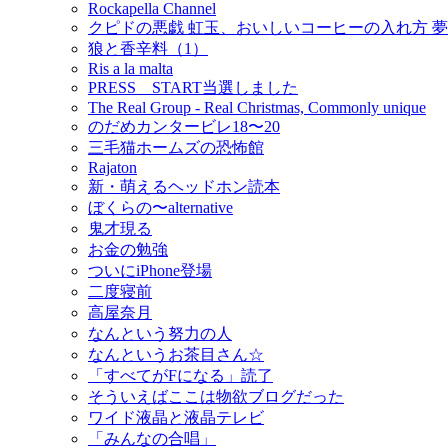
Rockapella Channel
クピドの悪戯 虹玉、おいしいコーヒーの入れ方 
狼と香辛料（1）
Ris a la malta
PRESS START当選しました
The Real Group - Real Christmas, Commonly unique
のだめカンタービレ18〜20
三毛猫ホームズの恐怖館
Rajaton
新・萌えるヘッドホン読本
ぼくらの〜alternative
鬼才現る
お金の勉強
ついにiPhone登場
二度寝前
高屋奈月
なんという努力の人
なんというお茶目さん☆
「すべてがFになる」読了
そういえばここは物欲ブログだった
ワイド液晶と液晶テレビ
「みんなの合唱」