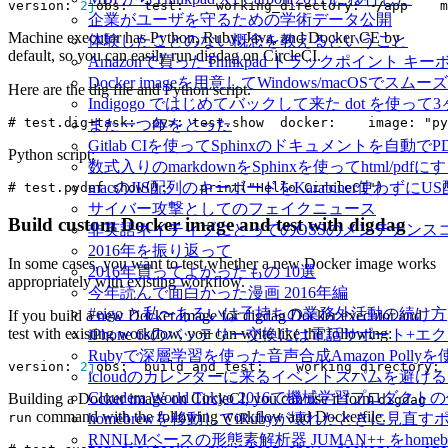
version
:
2j
obs
:
test
:
working_directory
:
~/
app
m
企業がユーザを守るための学術データ公開
Machine executor has Python, Ruby, Java, and Docker CE by
体験したことのない概念を教えるということ
default, so you can easily run digdag on CircleCI.
Amazonで買ったThinkpad トラックポイント 
Docker imageを用意してWindows/macOSで
Here are the dig file and Python script.
Indigogo ではじめてバックして来た dot を使っ
また一つ年をとった
Gitlab CIを使ってSphinxのドキュメントを自動
Python script:
数式入りのmarkdownをSphinxを使ってhtml/pdfに
macのJIS配列のキーボードをKarabiner使わずに
サイバー攻撃としてのフェイクニュース
Build custom Docker image and test with digdag
非英語ネイティブにとってのOSSのメンテナンス
2016年を振り返って
In some cases, you want to test whether a new Docker image works
2016年買ってよかったもの 10選
appropriately with existing workflow.
今年読んで面白かった漫画 2016年編
#eigo と私〜あるいは子持ちの業務外活動の続け方
If you build a new Docker image for digdag Docker executor and
test with existing workflow, you can write like the following:
iPhone 6sのバッテリー交換には電話サポート+
Rubyで深層学習を使った音声合成Amazon Pol
version
:
2j
obs
:
build_and_test
:
working_directory
:
icloudのカレンダーに来るイベントスパムを避け
Cloudera World Tokyo 2016で機械学習プロダク
Building a Docker image on CircleCI, you can use it form
digdag
command with the following workflow and Dockerfile.
run
homebrewを移動してiRubyが壊れたときに見直す
RNNLMベースの形態素解析器 JUMAN++ をho