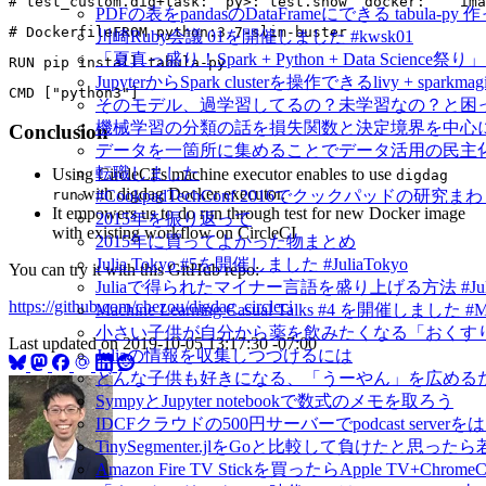
PDFの表をpandasのDataFrameにできる tabula-py 
川崎Ruby会議 01を開催しました #kwsk01
「夏真っ盛り！Spark + Python + Data Scien
JupyterからSpark clusterを操作できるlivy + spar
そのモデル、過学習してるの？未学習なの？と困
機械学習の分類の話を損失関数と決定境界を中心
Conclusion
データを一箇所に集めることでデータ活用の民主
転職しました
Using CircleCI’s machine executor enables to use
digdag
with digdag Docker executor.
#CookpadTechConf 2016でクックパッドの
run
It empowers us to do run through test for new Docker image
2015年を振り返って
with existing workflow on CircleCI
2015年に買ってよかった物まとめ
Julia Tokyo #5を開催しました #JuliaTokyo
You can try it with this GitHub repo:
Juliaで得られたマイナー言語を盛り上げる方法 #Jul
https://github.com/chezou/digdag_circleci
Machine Learning Casual Talks #4 を開催しました #
小さい子供が自分から薬を飲みたくなる「おくすり飲めたね
Last updated on
2019-10-05 13:17:30 -07:00
Juliaの情報を収集しつづけるには
どんな子供も好きになる、「うーやん」を広める
SympyとJupyter notebookで数式のメモを取ろう
IDCFクラウドの500円サーバーでpodcast serv
TinySegmenter.jlをGoと比較して負けたと思
Amazon Fire TV Stickを買ったらApple TV+Chr