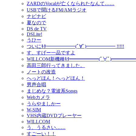
ZARDのVocalが亡くなられたなんて……
USBで聞けるFM/AMラジオ
ナビナビ
夏なので
DS de TV
DSLite!
うひー
ついにｷﾀ━━━━━━(ﾟ∀ﾟ)━━━━━━ !!!!!
す、すげー一品ですよ
WILLCOM新機種ｷﾀ━━━━━━(ﾟ∀ﾟ)━━━━━━ !
高田三郎行ってきました。
ノートの改造
へっどほん！へっどほん！
男声合唱
まじめな？電波系Songs
Webカメラ
うらやましかー
W-SIM
VHS内蔵DVDプレーヤー
WILLCOM
う、うるさい……
すごーい！！