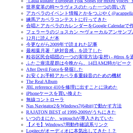
"Laula kultani: European Folk Songs for mixed v
世界変革の時〜ラヴォスのたった一つの買い方
アカペラのイベント情報とかをつぶやく@acappella_
練馬アカペラコンテストに行ってきた
合唱とアカペラのカレンダーをGoogle Calendar
フェラーラのジョスカン 〜ヴォーカルアンサンブ
12月に読んだ本
今更ながら2009年で読まれた記事
最相葉月著「絶対音感」を読了した
粒谷区民合唱団の一つの実現方法(妄想) - #tlros 
ふたご座流星群は今晩から。14日AM2時がピーク
After Devil Forceを発掘した
お安くお手軽アカペラ多重録音のための機材
The Real Album
JBL reference 410を修理に出すことに決めた
iPhoneケースを買い換えた
無線コントローラ
Nas Navigator2をWindows7(64bit)で動かす方法
RAJATON BEST of 1999-2009がうちにきた
いつのまにか、wptouchが導入されていた
【メモ】Windows7用動作確認系リンク
Logitecがオーディオに本気出してきた！？