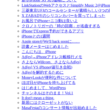
新型iPhone 3G Sの価格について
LinkStationのWebアクセスとSimplify Music 2@iPhon
三菱東京UFJのコールセンターが素晴らしい3つの
X ZABADYのシリコンカバーを買ってしまった
お風呂でiPhone+ニコ動は良いよ
クロノトリガーの「時の回廊」が名曲すぎる
iPhoneでExpress予約ができるアプリ
iPhoneとの1週間
Apple storeがWe'll back soonに……
読書メーターはじめました
こんにちは、iPhone
Ad[es]→iPhoneアドレス帳移行メモ
さよならWillcom、さよならAd[es]
Ad[es] VS iPhone(値引き合戦)
Ad[es]を解約するために
MoneyLookが便利な件について
ほぼ日がiPhoneを持ち上げてる
はじめまして、WordPress
チャンネルはそのまま！Vol.1
It don't mean a thing.
新居にはクローゼットがない
MasaFestaのコンサート情報が出始めました