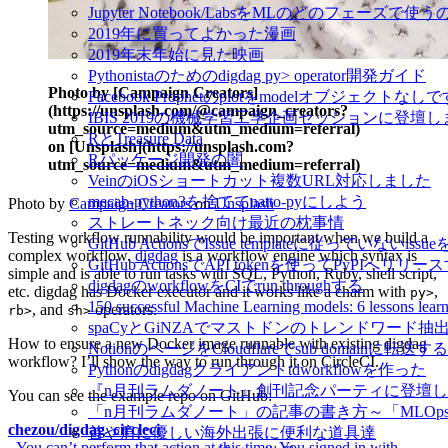
Jupyter Notebook/LabsをMLのどのフェーズで使
2019年に買ってよかった漫画
2019年末年始に見た映画
Pythonistaのためのdigdag py> operator開発ガイド
Photo by [Campaign Creators]
Facebook Prophetのplotをmodelオブジェクトなし
(https://unsplash.com/@campaign_creators?
IBIS 2019の機械学習工学企画セッションに登壇
utm_source=medium&utm_medium=referral)
RとTreasure Data
on [Unsplash](https://unsplash.com?
Rパッケージ開発の闇
utm_source=medium&utm_medium=referral)
VeinのiOSショートカット複数URL対応しました
mecab-python3を捨ててnatto-pyにしよう
Photo by
Campaign Creators
on
Unsplash
ストレートネック向け最近の枕事情
Testing workflow runnability would be important when we build a
GitHub ActionsでIssue templateに従っていないissue
complex workflow.
digdag
is a workflow engine which syntax is
GitHub ActionsでAPI tokenを使ってPyPIへリリー
simple and is able to run tasks with SQL, Python, Ruby, shell script,
digdagのworkflowをCIでrun throughする
etc. digdag has Docker executor and it works like a charm with
,
py>
150 successful Machine Learning models: 6 lessons l
, and
operators.
rb>
sh>
spaCyとGiNZAでマストドンのトレンドワード抽
How to ensure a new Docker image runnable with existing digdag
NotionのページをCloudflareでsub domainに転送する
workflow? I’ll show the way to run through it on CircleCI.
Pythonのdigdagクライアントtdworkflowを作った
『n月刊ラムダノート』創刊記念パーティに登壇
You can see the example repo on GitHub:
「n月刊ラムダノート」の記事の書き方～「MLOp
chezou/digdag_circleci
首や肩に優しい海外出張に便利な道具達
_You can’t perform that action at this time. You signed in with