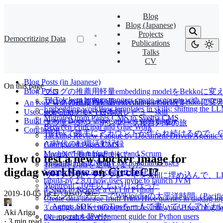
Blog
Blog (Japanese)
Projects
Democritizing Data
Publications
Talks
CV
Blog Posts (in Japanese)
On this page
Blog Posts
ブログの推薦用軽量embedding modelをBekkoに変
TikTok kept letting strangers create accounts with my e
ブログの推薦用軽量embedding modelをBekk
An issue with digdag Docker executor on CircleCI
Embedding workflow templates in skills: shifting the LL
Use CircleCI machine executor
slop-nuki という日本語レビューskill
Migrated from Pages CMS to Sveltia CMS
Build custom Docker image and test with digdag
スウェーデン・デンマーク寝台列車の旅
Between Principal and Glue Work
Conclusion
TikTokで勝手にアカウントが作られ続けるので、Cl
Tackling Review Fatigue by Document Driven Agentic 
AI時代の転職活動記録
Configured Pages CMS
Machine Learning Project and Scrum
LayerXで働き始めました
How to test a new Docker image for
Migrated From Netlify to Cloudflare Pages
Treasure Dataを退職しました
digdag workflow on CircleCI?
Scrape Notion and convert into PDF
ワークフローテンプレートをskillに埋め込んで
tabula-py 2.8.0 now uses jpype to launch JVM
Montréalに10年以上ぶりに行った
4 Steps to Release a CLI in Python
2019-10-05 13:17:30 -07:00
·
ボランティアデーでWikipediaの太平洋時間（Pacif
Create data lineage from Trino/Hive queries in digdag l
「Agents SDK+αのTipsを一人で書いていくアドカレ Ad
3 configs add recommend articles into your Hugo blog 
Aki Ariga
py> operator development guide for Python users
Oh-my-zshを辞めた
·
3 min read