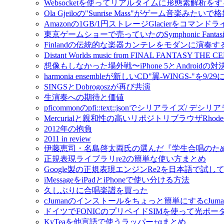
Websocketを使ってリアルタイムに形態素解析をするmo
Ola Gjeiloの"Sunrise Mass"がゲーム音楽みたい
Amazonの1GB/1円ストレージGlacierをコマンドライ
東京ゲームショーで売っていたのSymphonic Fantas
Finlandの伝統的な楽器カンテレをモダンに演奏するIda
Distant Worlds music from FINAL FANTAS
想像もしなかった場外戦〜iPhone 5とAndroidの対決
harmonia ensembleが新しいCD"翼-WINGS-"を9/2
SINGSとDobrogoszが再び共演
生演奏への期待と価値
pficommonのpfi::text::jsonでシリアライズ/ 
Mercurialと親和性の高いリポジトリブラウザRho
2012年の抱負
2011 in review
伊藤恵司・名島啓太両氏の選んだ『学生合唱のた
正規表現ライブラリre2の簡単な使い方まとめ
Google製の正規表現エンジンRe2を日本語で試し
iMessageをiPadとiPhoneで使い分ける方法
久しぶりに合唱楽譜を買った
cJumanのインストールをちょっと簡単にするcJuman-ins
ドイツでFONICのプリペイドSIMを使って光ポ
KyTeaを他言語で使うラッパー+αまとめ