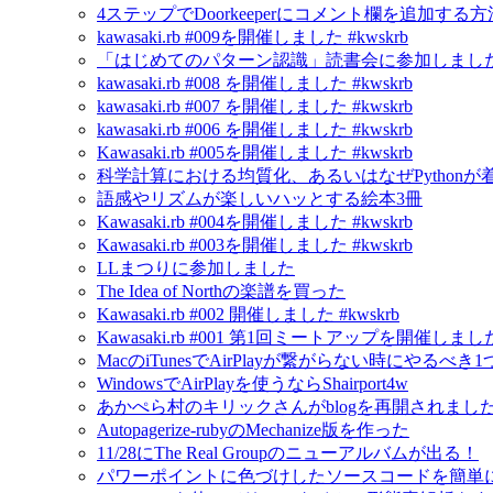
4ステップでDoorkeeperにコメント欄を追加する方
kawasaki.rb #009を開催しました #kwskrb
「はじめてのパターン認識」読書会に参加しました
kawasaki.rb #008 を開催しました #kwskrb
kawasaki.rb #007 を開催しました #kwskrb
kawasaki.rb #006 を開催しました #kwskrb
Kawasaki.rb #005を開催しました #kwskrb
科学計算における均質化、あるいはなぜPython
語感やリズムが楽しいハッとする絵本3冊
Kawasaki.rb #004を開催しました #kwskrb
Kawasaki.rb #003を開催しました #kwskrb
LLまつりに参加しました
The Idea of Northの楽譜を買った
Kawasaki.rb #002 開催しました #kwskrb
Kawasaki.rb #001 第1回ミートアップを開催しました 
MacのiTunesでAirPlayが繋がらない時にやるべき
WindowsでAirPlayを使うならShairport4w
あかぺら村のキリックさんがblogを再開されました！ - A C
Autopagerize-rubyのMechanize版を作った
11/28にThe Real Groupのニューアルバムが出る！
パワーポイントに色づけしたソースコードを簡単