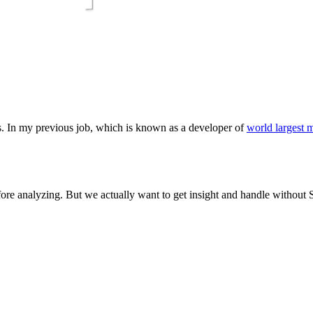
る充電可能なUSB Type-Cのハブを選ぶ
しました
二冊
壇しました
is. In my previous job, which is known as a developer of
world largest 
ルーピングすると便利
ore analyzing. But we actually want to get insight and handle without
版されます
るための「異文化理解力」
ntu 17.04デュアルブートにした