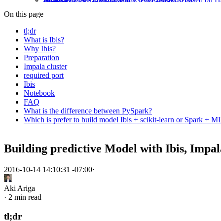
日本のサービス解約RTA～カナダ編～
Machine Learning in Production Wiki
Cloudera Data Science WorkbenchとPySp
仕事ではじめる機械学習 (Machine Learning at Work)
カナダのいいとこ悪いとこ
On this page
Docker Sphinx Recommonmark
Invited talk: データサイエンティストからみ
機械学習工学研究会夏合宿2022でMLインフラ運
Notebooks
機械学習システムのデプロイパターン
tl;dr
cookiecutter-digdag
kawasaki.rb 9年の歴史を振り返って
What is Ibis?
仕事ではじめる機械学習
tdworkflow
バンクーバーのえんじに屋 #81,82 宇治拾遺物語
Why Ibis?
How do you debug/test your Workflow?
RTD
sqllineage を使って digdag のログから Treas
Preparation
Challenges for Machine Learning Systems toward Cont
Mykytea
年度途中に海外移住した年の給与・退職所得の扱
Impala cluster
Managing Machine Learning workflows on Treasure Da
required port
3ファイル追加してGitHub ActionsでHugoに
Train, predict, and serve: How to put your machine learn
Ibis
prelimsを使ってHugoの記事にレコメンドを追加す
Notebook
2021年を振り返って
FAQ
バンクーバーに移住して8か月が経った
What is the difference between PySpark?
カナダのバンクーバーエリアに子連れ移住した
Which is prefer to build model Ibis + scikit-learn or Spark + M
日本国外で出版社と取引をする際の所得税の源泉
オライリーから「仕事ではじめる機械学習 第2版
Building predictive Model with Ibis, Impal
2020年を振り返って
メッシュWiFiが安定しないので有線LANを張り
機械学習工学研究会の「機械学習基盤 本番適用
2016-10-14 14:10:31 -07:00
·
Google Colaboratory上でVS Code(code-server)を動
Aki Ariga
機械学習工学研究会（MLSE）の夏合宿 2020
·
2 min read
Google MeetとYouTube Liveでオンラインミ
テレカン・発表用にマイクを用意しよう
tl;dr
pandas 1.0 のpd.NAのハマりどころ