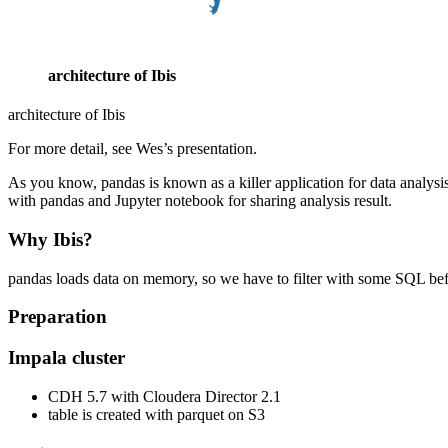
あなたの知らない煽りの世界
Windows 64bitでMeCab(とKyTea)を使う方法 2018
加入しているサブスクリプションサービス 2018
architecture of Ibis
Thinkpad X1 CarbonとMacBook Proとで使え
RISECampに参加した
architecture of Ibis
Treasure Dataに入りました&Plazma tech talkで話
親も読みたい子供とネットの向き合い方を考える
For more detail, see Wes’s presentation.
退職します
機械学習工学研究会キックオフシンポジウムに登
As you know, pandas is known as a killer application for data analys
with pandas and Jupyter notebook for sharing analysis result.
新しいPyPIでMarkdownのドキュメントを使う
「初めての自動テスト」を読んだ
Why Ibis?
Google Homeはスマートプラグと「部屋」でグ
2017年を振り返って
pandas loads data on memory, so we have to filter with some SQL bef
2017年に買ってよかったもの
ワンオペ育児がやってきたヤァ！ヤァ！ヤァ！
Preparation
オライリーから「仕事ではじめる機械学習」が出
PyConJP 2017に参加した
Impala cluster
Pythonの環境構築を自分なりに整理してみる
OSSベースの機械学習が強い理由
CDH 5.7 with Cloudera Director 2.1
グローバル企業でコミュニケーションを円滑にす
table is created with parquet on S3
Thinkpad X1 Carbon (2017)をWindows 10/Ubu