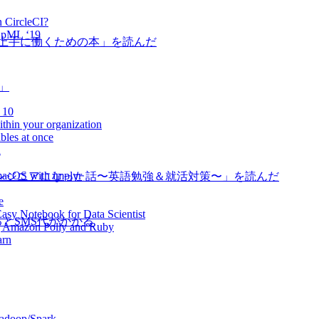
n CircleCI?
 OpML ‘19
が上手に働くための本」を読んだ
道」
 10
ithin your organization
bles at once
n
macOS with implyr
ンジニアになった話〜英語勉強＆就活対策〜」を読んだ
e
sy Notebook for Data Scientist
るとSMS代がかかる
ng Amazon Polly and Ruby
arn
Hadoop/Spark