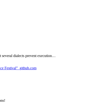
キーボードを修理した
スムーズに同人誌を作った話（Sphinx編）
て3ヶ月がたった
でPDFにビルドする
する
US配列にする
ut several dialects prevent execution…
コスト
nce Festival”_github.com
エクスプレス交換がオススメ
lyを使ってWebサイトの読み上げ音声合成してみた
るための設定変更
トの作り方を話しました #cwt2016
ons!
ポイント
mebrewでインストールできるようにした