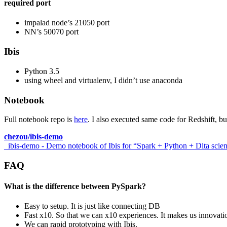
required port
MBPからThinkpad X1 Carbon(2017)に移行した
企業がユーザを守るための学術データ公開
impalad node’s 21050 port
体験したことのない概念を教えるということ
NN’s 50070 port
Amazonで買ったThinkpad トラックポイント 
Docker imageを用意してWindows/macOSで
Ibis
Indigogo ではじめてバックして来た dot を使っ
また一つ年をとった
Python 3.5
Gitlab CIを使ってSphinxのドキュメントを自動
using wheel and virtualenv, I didn’t use anaconda
数式入りのmarkdownをSphinxを使ってhtml/pdfに
Notebook
macのJIS配列のキーボードをKarabiner使わずに
サイバー攻撃としてのフェイクニュース
Full notebook repo is
here
. I also executed same code for Redshift, b
非英語ネイティブにとってのOSSのメンテナンス
2016年を振り返って
chezou/ibis-demo
2016年買ってよかったもの 10選
_ibis-demo - Demo notebook of Ibis for “Spark + Python + Dita scie
今年読んで面白かった漫画 2016年編
#eigo と私〜あるいは子持ちの業務外活動の続け方
FAQ
iPhone 6sのバッテリー交換には電話サポート+
Rubyで深層学習を使った音声合成Amazon Pol
What is the difference between PySpark?
icloudのカレンダーに来るイベントスパムを避け
Cloudera World Tokyo 2016で機械学習プロダク
Easy to setup. It is just like connecting DB
Fast x10. So that we can x10 experiences. It makes us innovati
homebrewを移動してiRubyが壊れたときに見直す
We can rapid prototyping with Ibis.
RNNLMベースの形態素解析器 JUMAN++ をho