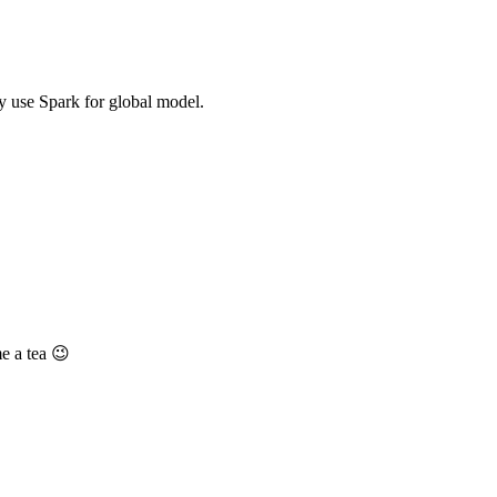
ey use Spark for global model.
e a tea 😉