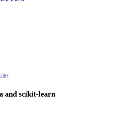
arkを使って好きなPythonライブラリを分散で使う
た統合されたデータ分析基盤の恩恵
用WGを終了しました
ure Data のクエリのリネージを作ってみた
inuous Improvement
い
ta
レコメンド記事を表示する
ing model into production
る
Llib?
徴収の扱い
」を出版しました
a and scikit-learn
巡らせたんだが
と運用の事例・知見共有会」を開催しました
かす
で本番適用のためのインフラと運用に関する討論会を開催しました
ートアップの配信をした