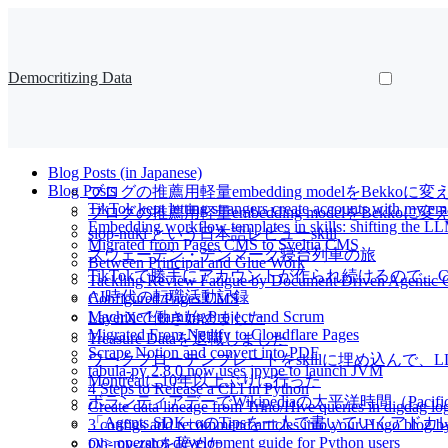
Democritizing Data
Blog Posts (in Japanese)
Blog Posts
ブログの推薦用軽量embedding modelをBekkoに変
TikTok kept letting strangers create accounts with my e
ブログの推薦用軽量embedding modelをBekk
Embedding workflow templates in skills: shifting the LL
slop-nuki という日本語レビューskill
Migrated from Pages CMS to Sveltia CMS
スウェーデン・デンマーク寝台列車の旅
Between Principal and Glue Work
TikTokで勝手にアカウントが作られ続けるので、Cl
Tackling Review Fatigue by Document Driven Agentic 
AI時代の転職活動記録
Configured Pages CMS
Machine Learning Project and Scrum
LayerXで働き始めました
Migrated From Netlify to Cloudflare Pages
Treasure Dataを退職しました
Scrape Notion and convert into PDF
ワークフローテンプレートをskillに埋め込んで
tabula-py 2.8.0 now uses jpype to launch JVM
Montréalに10年以上ぶりに行った
4 Steps to Release a CLI in Python
ボランティアデーでWikipediaの太平洋時間（Pacif
Create data lineage from Trino/Hive queries in digdag l
「Agents SDK+αのTipsを一人で書いていくアドカレ Ad
3 configs add recommend articles into your Hugo blog 
py> operator development guide for Python users
Oh-my-zshを辞めた