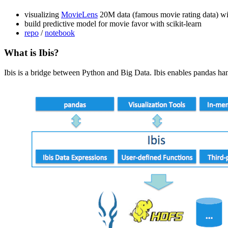
Jupyter Notebook/LabsをMLのどのフェーズで使
visualizing
MovieLens
20M data (famous movie rating data) w
2019年に買ってよかった漫画
build predictive model for movie favor with scikit-learn
2019年末年始に見た映画
repo
/
notebook
Pythonistaのためのdigdag py> operator開発ガイド
What is Ibis?
Facebook Prophetのplotをmodelオブジェクトなし
IBIS 2019の機械学習工学企画セッションに登壇
Ibis is a bridge between Python and Big Data. Ibis enables pandas ha
RとTreasure Data
Rパッケージ開発の闇
VeinのiOSショートカット複数URL対応しました
mecab-python3を捨ててnatto-pyにしよう
ストレートネック向け最近の枕事情
GitHub ActionsでIssue templateに従っていないissue
GitHub ActionsでAPI tokenを使ってPyPIへリリー
digdagのworkflowをCIでrun throughする
150 successful Machine Learning models: 6 lessons l
spaCyとGiNZAでマストドンのトレンドワード抽
NotionのページをCloudflareでsub domainに転送する
Pythonのdigdagクライアントtdworkflowを作った
『n月刊ラムダノート』創刊記念パーティに登壇
「n月刊ラムダノート」の記事の書き方～「MLOp
首や肩に優しい海外出張に便利な道具達