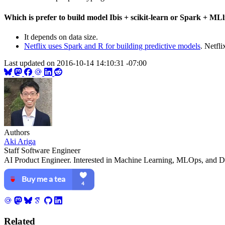
PDFの表をpandasのDataFrameにできる tabula-py 
Which is prefer to build model Ibis + scikit-learn or Spark + MLl
川崎Ruby会議 01を開催しました #kwsk01
「夏真っ盛り！Spark + Python + Data Scien
It depends on data size.
JupyterからSpark clusterを操作できるlivy + spar
Netflix uses Spark and R for building predictive models
. Netfl
そのモデル、過学習してるの？未学習なの？と困
Last updated on
機械学習の分類の話を損失関数と決定境界を中心
2016-10-14 14:10:31 -07:00
データを一箇所に集めることでデータ活用の民主
転職しました
#CookpadTechConf 2016でクックパッドの
2015年を振り返って
2015年に買ってよかった物まとめ
Julia Tokyo #5を開催しました #JuliaTokyo
Authors
Juliaで得られたマイナー言語を盛り上げる方法 #Jul
Aki Ariga
Machine Learning Casual Talks #4 を開催しました #
Staff Software Engineer
小さい子供が自分から薬を飲みたくなる「おくすり飲めたね
AI Product Engineer. Interested in Machine Learning, MLOps, and Data
Juliaの情報を収集しつづけるには
どんな子供も好きになる、「うーやん」を広める
SympyとJupyter notebookで数式のメモを取ろう
IDCFクラウドの500円サーバーでpodcast serv
TinySegmenter.jlをGoと比較して負けたと思
Related
Amazon Fire TV Stickを買ったらApple TV+Chr