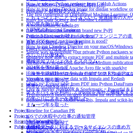
How to release Python package from GitHub Actions
Pages CMSからSveltia CMSに移行した
How to test a new Docker image for digdag workflow o
Principal と器用貧乏のあいだ
The first conference of Operational Machine Learning:
「ちょっとしたことでうまくいく 発達障害の人
Ruby for Data Science and Machine Learning
2025年を振り返って
A recent update of tabula-py
AI時代のPrincipal Engineer
Use Markdown document on brand new PyPI
Python basics: package management
Principal Engineerが読む「スタッフエンジニアの
Why OSS based machine learning is good?
最近の人類のレビュー疲れ
How to run Cloudera Director on your macOS/Windows
Pages CMSの設定をした
Simple way to distribute your private Python packages w
久しぶりの夏休み
tabula-py now able to extract remote PDF and multiple ta
機械学習プロジェクトとスクラム
An easy way to get URL list of your Medium publicatio
2024年を振り返って
sparkavro: Manupilate Apache Avro file with sparklyr
How to connect secure Impala cluster from RStudio on 
「海外生活経験ゼロからカナダでソフトウェアエ
Visualize your massive data with Impala and Redash
2023年を振り返って
tabula-py: Extract table from PDF into Python DataFram
携帯からSlackを消した
Livy & Jupyter Notebook & Sparkmagic = Powerful & Ea
楽天モバイルを利用してiPhoneを海外で機種変す
Text-to-speech based on deep learning for Web site usi
25年ぶりにスキーを再開した
Building predictive Model with Ibis, Impala and scikit-le
また一つ年を取った
Projects
Timeline for Canadian PR
Projects
iOSでの休暇中の仕事の通知管理
Recent & Upcoming Talks
VanGohan PDF
2022年を振り返って
Publications
digdaglog2sql
大規模データに対するデータサイエンスの進め方
Wowchemyをv5.5.0からv5.7.0に上げた
tabula-py
MLOpsの歩き方 (Beginners Guide to MLOps)
A data engineering and data science platform based on 