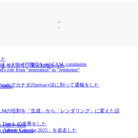
えた
mail, so I filed PIPEDA and CASL complaints
oに変えようとして、変えれなかった
M's role from "generation" to "rendering"
audeでカナダのprivacy法に則って通報をした
Coding
、LLMの役割を「生成」から「レンダリング」に変えた話
ic Time）の改善をした
og with Python
vent Calendar 2025」を追走した
by GitHub Actions