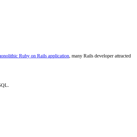
monolithic Ruby on Rails application
, many Rails developer attracted
 SQL.