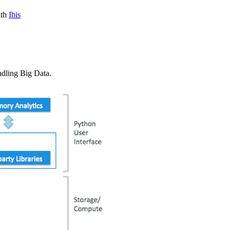
うのか？
ith
Ibis
でする
しました
ndling Big Data.
をcloseする
スする
earned at Booking.comのメモ
出をしてみた
しました
sの歩き方」編