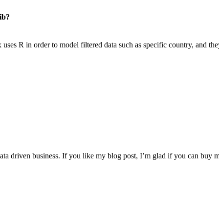
作った
ib?
ce祭り」を開催しました＆Ibisを紹介しました #summerDS
kmagicを試してみた
ix uses R in order to model filtered data such as specific country, and th
ったら
に整理してみた
化が進んだ話
研究まわりの取り組みを発表しました
iaAC
MLCT
」 #childadvent
 driven business. If you like my blog post, I’m glad if you can buy m
たった1つの方法
erをはじめて8ヶ月が経ちました
ったら若者が最適化してくれた
omeCast-ちょっとになった